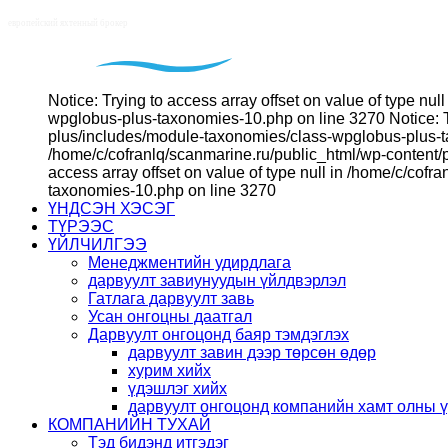
Notice: Trying to access array offset on value of type n
wpglobus-plus-taxonomies-10.php on line 3270 Notice: Tr
plus/includes/module-taxonomies/class-wpglobus-plus-tax
/home/c/cofranlq/scanmarine.ru/public_html/wp-content/
access array offset on value of type null in /home/c/co
taxonomies-10.php on line 3270
ҮНДСЭН ХЭСЭГ
ТҮРЭЭС
ҮЙЛЧИЛГЭЭ
Менеджментийн удирдлага
дарвуулт завиунуудын үйлдвэрлэл
Гатлага дарвуулт завь
Усан онгоцны даатгал
Дарвуулт онгоцонд баяр тэмдэглэх
дарвуулт завин дээр төрсөн өдөр
хурим хийх
үдэшлэг хийх
дарвуулт онгоцонд компанийн хамт олны 
КОМПАНИЙН ТУХАЙ
Тэд бидэнд итгэдэг