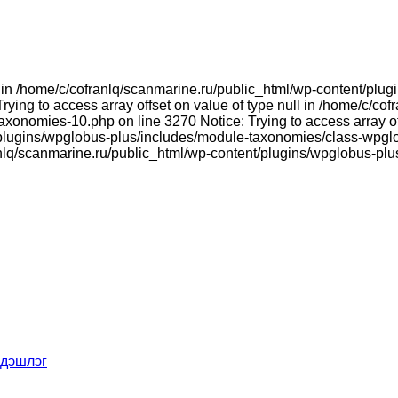
ull in /home/c/cofranlq/scanmarine.ru/public_html/wp-content/p
ying to access array offset on value of type null in /home/c/co
onomies-10.php on line 3270 Notice: Trying to access array offs
plugins/wpglobus-plus/includes/module-taxonomies/class-wpglo
franlq/scanmarine.ru/public_html/wp-content/plugins/wpglobus-p
үдэшлэг