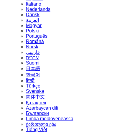
Italiano
Nederlands
Dansk
العربية
Magyar
Polski
Português
Română
Norsk
فارسی
עברית
Suomi
日本語
한국어
हिन्दी
Türkçe
Svenska
简体中文
Қазақ тілі
Azərbaycan dili
Български
Limba moldovenească
ქართული ენა
Tiếng Việt