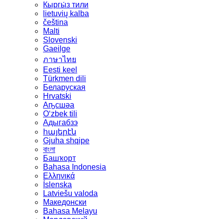
Кыргы́з тили
lietuvių kalba
čeština
Malti
Slovenski
Gaeilge
ภาษาไทย
Eesti keel
Türkmen dili
Беларуская
Hrvatski
Аҧсшәа
Oʻzbek tili
Адыгабзэ
հայերէն
Gjuha shqipe
বাংলা
Башҡорт
Bahasa Indonesia
Ελληνικά
Íslenska
Latviešu valoda
Македонски
Bahasa Melayu