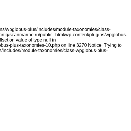
lugins/wpglobus-plus/includes/module-taxonomies/class-
franlq/scanmarine.ru/public_html/wp-content/plugins/wpglobus-
et on value of type null in
bus-plus-taxonomies-10.php on line 3270 Notice: Trying to
lus/includes/module-taxonomies/class-wpglobus-plus-