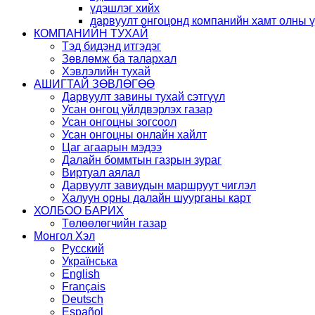
үдэшлэг хийх
дарвуулт онгоцонд компанийн хамт олны 
КОМПАНИЙН ТУХАЙ
Тэд бидэнд итгэдэг
Зөвлөмж ба талархал
Хэвлэлийн тухай
АШИГТАЙ ЗӨВЛӨГӨӨ
Дарвуулт завины тухай сэтгүүл
Усан онгоц үйлдвэрлэх газар
Усан онгоцны зогсоол
Усан онгоцны онлайн хайлт
Цаг агаарын мэдээ
Далайн боммтын газрын зураг
Виртуал аялал
Дарвуулт завиудын маршруут чиглэл
Халуун орны далайн шуурганы карт
ХОЛБОО БАРИХ
Төлөөлөгчийн газар
Монгол Хэл
Русский
Українська
English
Français
Deutsch
Español