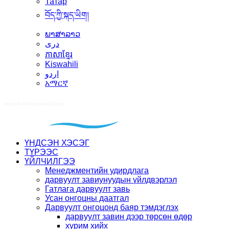
Татар
བོད་ཀྱི་སྐད་ཡིག།
ພາສາລາວ
دری
ភាសាខ្មែរ
Kiswahili
اردو
አማርኛ
ҮНДСЭН ХЭСЭГ
ТҮРЭЭС
ҮЙЛЧИЛГЭЭ
Менеджментийн удирдлага
дарвуулт завиунуудын үйлдвэрлэл
Гатлага дарвуулт завь
Усан онгоцны даатгал
Дарвуулт онгоцонд баяр тэмдэглэх
дарвуулт завин дээр төрсөн өдөр
хурим хийх