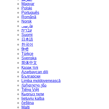
Magyar
Polski
Português
Română
Norsk
فارسی
עברית
Suomi
日本語
한국어
हिन्दी
Türkçe
Svenska
简体中文
Қазақ тілі
Azərbaycan dili
Български
Limba moldovenească
ქართული ენა
Tiếng Việt
Кыргы́з тили
lietuvių kalba
čeština
Malti