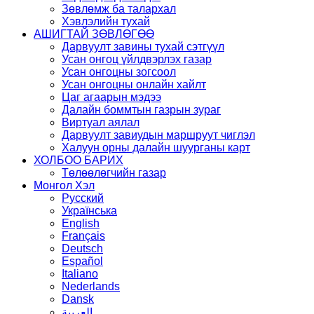
Зөвлөмж ба талархал
Хэвлэлийн тухай
АШИГТАЙ ЗӨВЛӨГӨӨ
Дарвуулт завины тухай сэтгүүл
Усан онгоц үйлдвэрлэх газар
Усан онгоцны зогсоол
Усан онгоцны онлайн хайлт
Цаг агаарын мэдээ
Далайн боммтын газрын зураг
Виртуал аялал
Дарвуулт завиудын маршруут чиглэл
Халуун орны далайн шуурганы карт
ХОЛБОО БАРИХ
Төлөөлөгчийн газар
Монгол Хэл
Русский
Українська
English
Français
Deutsch
Español
Italiano
Nederlands
Dansk
العربية