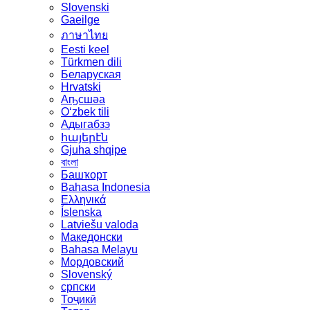
Slovenski
Gaeilge
ภาษาไทย
Eesti keel
Türkmen dili
Беларуская
Hrvatski
Аҧсшәа
Oʻzbek tili
Адыгабзэ
հայերէն
Gjuha shqipe
বাংলা
Башҡорт
Bahasa Indonesia
Ελληνικά
Íslenska
Latviešu valoda
Македонски
Bahasa Melayu
Мордовский
Slovenský
српски
Тоҷикӣ