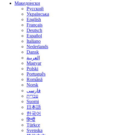
Македонски
Русский
Українська
English
Français
Deutsch
Español
Italiano
Nederlands
Dansk
العربية
Magyar
Polski
Português
Română
Norsk
فارسی
עברית
Suomi
日本語
한국어
हिन्दी
Türkçe
Svenska