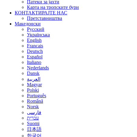
Патеки за јахти
Карта на тропските бури
КОНТАКТИРАЈТЕ НАС
Претставништва
Македонски
Русский
Українська
English
Français
Deutsch
Español
Italiano
Nederlands
Dansk
العربية
Magyar
Polski
Português
Română
Norsk
فارسی
עברית
Suomi
日本語
한국어