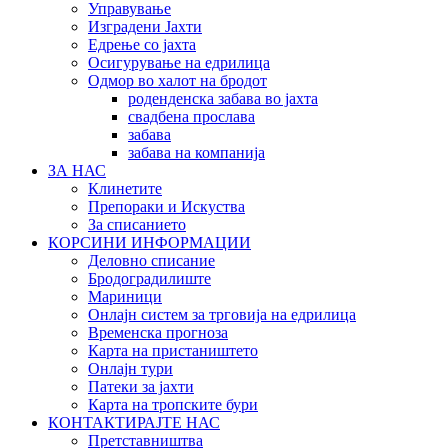
Управување
Изградени Јахти
Едрење со јахта
Осигурување на едрилица
Oдмор во халот на бродот
роденденска забава во јахта
свадбена прослава
забава
забава на компанија
ЗА НАС
Клинетите
Препораки и Искуства
За списанието
КОРСИНИ ИНФОРМАЦИИ
Деловно списание
Бродоградилиште
Мариници
Онлајн систем за трговија на едрилица
Временска прогноза
Карта на пристаништето
Oнлајн тури
Патеки за јахти
Карта на тропските бури
КОНТАКТИРАЈТЕ НАС
Претставништва