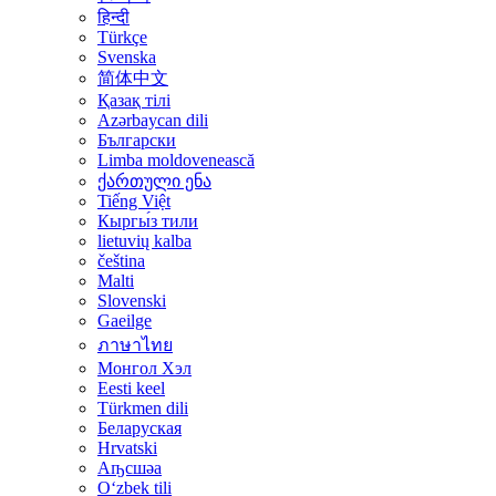
हिन्दी
Türkçe
Svenska
简体中文
Қазақ тілі
Azərbaycan dili
Български
Limba moldovenească
ქართული ენა
Tiếng Việt
Кыргы́з тили
lietuvių kalba
čeština
Malti
Slovenski
Gaeilge
ภาษาไทย
Монгол Хэл
Eesti keel
Türkmen dili
Беларуская
Hrvatski
Аҧсшәа
Oʻzbek tili