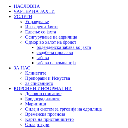
НАСЛОВНА
ЧАРТЕР НА ЈАХТИ
УСЛУГИ
Управување
Изградени Јахти
Едрење со јахта
Осигурување на едрилица
Oдмор во халот на бродот
роденденска забава во јахта
свадбена прослава
забава
забава на компанија
ЗА НАС
Клинетите
Препораки и Искуства
За списанието
КОРСИНИ ИНФОРМАЦИИ
Деловно списание
Бродоградилиште
Мариници
Онлајн систем за трговија на едрилица
Временска прогноза
Карта на пристаништето
Oнлајн тури