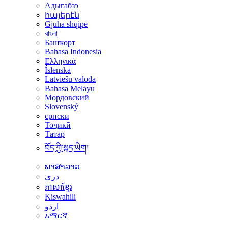
Адыгабзэ
հայերէն
Gjuha shqipe
বাংলা
Башҡорт
Bahasa Indonesia
Ελληνικά
Íslenska
Latviešu valoda
Bahasa Melayu
Мордовский
Slovenský
српски
Тоҷикӣ
Татар
བོད་ཀྱི་སྐད་ཡིག།
ພາສາລາວ
دری
ភាសាខ្មែរ
Kiswahili
اردو
አማርኛ