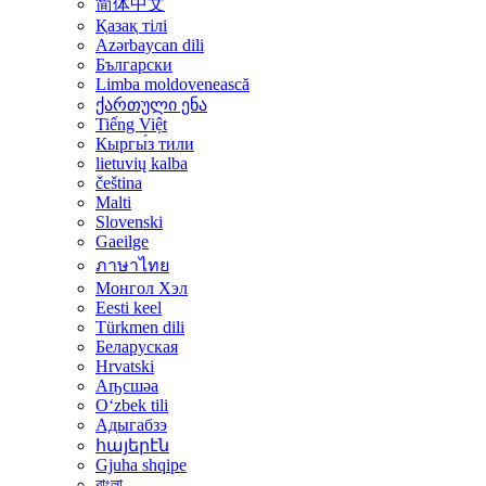
简体中文
Қазақ тілі
Azərbaycan dili
Български
Limba moldovenească
ქართული ენა
Tiếng Việt
Кыргы́з тили
lietuvių kalba
čeština
Malti
Slovenski
Gaeilge
ภาษาไทย
Монгол Хэл
Eesti keel
Türkmen dili
Беларуская
Hrvatski
Аҧсшәа
Oʻzbek tili
Адыгабзэ
հայերէն
Gjuha shqipe
বাংলা