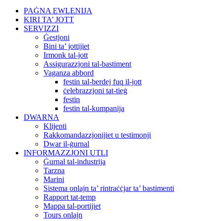
PAĠNA EWLENIJA
KIRI TA’ JOTT
SERVIZZI
Ġestjoni
Bini ta’ jottijiet
Irmonk tal-jott
Assigurazzjoni tal-bastiment
Vaganza abbord
festin tal-berdej fuq il-jott
ċelebrazzjoni tat-tieġ
festin
festin tal-kumpanija
DWARNA
Klijenti
Rakkomandazzjonijiet u testimonji
Dwar il-ġurnal
INFORMAZZJONI UTLI
Ġurnal tal-industrija
Tarzna
Marini
Sistema onlajn ta’ rintraċċjar ta’ bastimenti
Rapport tat-temp
Mappa tal-portijiet
Tours onlajn