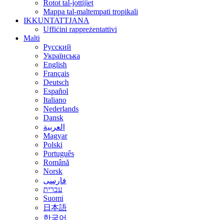
Rotot tal-jottijiet
Mappa tal-maltempati tropikali
IKKUNTATTJANA
Uffiċini rappreżentattivi
Malti
Русский
Українська
English
Français
Deutsch
Español
Italiano
Nederlands
Dansk
العربية
Magyar
Polski
Português
Română
Norsk
فارسی
עברית
Suomi
日本語
한국어