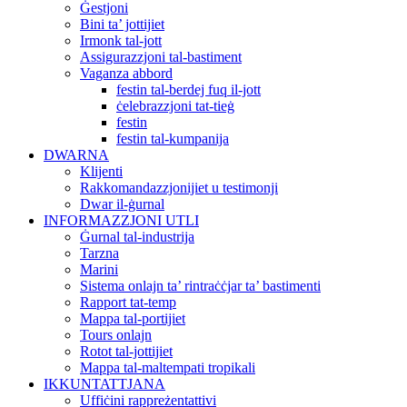
Ġestjoni
Bini ta’ jottijiet
Irmonk tal-jott
Assigurazzjoni tal-bastiment
Vaganza abbord
festin tal-berdej fuq il-jott
ċelebrazzjoni tat-tieġ
festin
festin tal-kumpanija
DWARNA
Klijenti
Rakkomandazzjonijiet u testimonji
Dwar il-ġurnal
INFORMAZZJONI UTLI
Ġurnal tal-industrija
Tarzna
Marini
Sistema onlajn ta’ rintraċċjar ta’ bastimenti
Rapport tat-temp
Mappa tal-portijiet
Tours onlajn
Rotot tal-jottijiet
Mappa tal-maltempati tropikali
IKKUNTATTJANA
Uffiċini rappreżentattivi