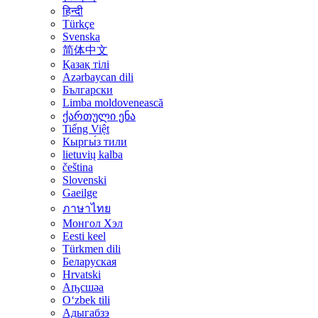
हिन्दी
Türkçe
Svenska
简体中文
Қазақ тілі
Azərbaycan dili
Български
Limba moldovenească
ქართული ენა
Tiếng Việt
Кыргы́з тили
lietuvių kalba
čeština
Slovenski
Gaeilge
ภาษาไทย
Монгол Хэл
Eesti keel
Türkmen dili
Беларуская
Hrvatski
Аҧсшәа
Oʻzbek tili
Адыгабзэ