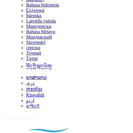
Bahasa Indonesia
Ελληνικά
Íslenska
Latviešu valoda
Македонски
Bahasa Melayu
Мордовский
Slovenský
српски
Тоҷикӣ
Татар
བོད་ཀྱི་སྐད་ཡིག།
ພາສາລາວ
دری
ភាសាខ្មែរ
Kiswahili
اردو
አማርኛ