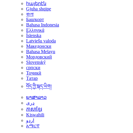
հայերէն
Gjuha shqipe
বাংলা
Башҡорт
Bahasa Indonesia
Ελληνικά
Íslenska
Latviešu valoda
Македонски
Bahasa Melayu
Мордовский
Slovenský
српски
Тоҷикӣ
Татар
བོད་ཀྱི་སྐད་ཡིག།
ພາສາລາວ
دری
ភាសាខ្មែរ
Kiswahili
اردو
አማርኛ