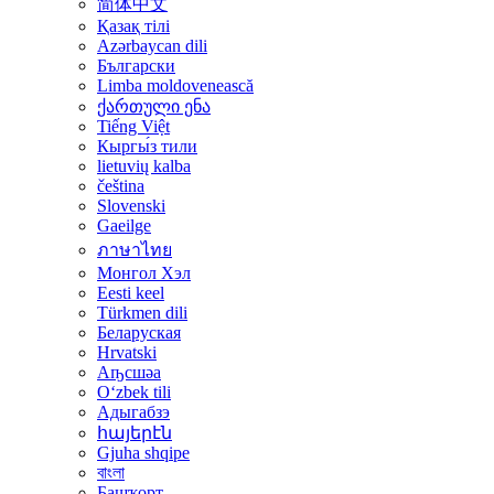
简体中文
Қазақ тілі
Azərbaycan dili
Български
Limba moldovenească
ქართული ენა
Tiếng Việt
Кыргы́з тили
lietuvių kalba
čeština
Slovenski
Gaeilge
ภาษาไทย
Монгол Хэл
Eesti keel
Türkmen dili
Беларуская
Hrvatski
Аҧсшәа
Oʻzbek tili
Адыгабзэ
հայերէն
Gjuha shqipe
বাংলা
Башҡорт