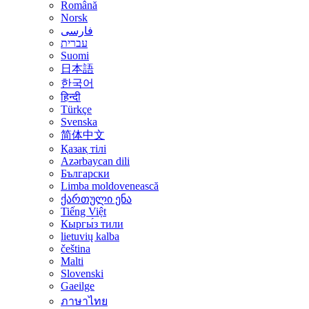
Română
Norsk
فارسی
עברית
Suomi
日本語
한국어
हिन्दी
Türkçe
Svenska
简体中文
Қазақ тілі
Azərbaycan dili
Български
Limba moldovenească
ქართული ენა
Tiếng Việt
Кыргы́з тили
lietuvių kalba
čeština
Malti
Slovenski
Gaeilge
ภาษาไทย