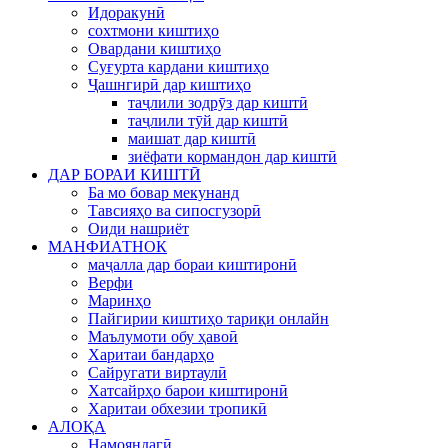
Идоракунӣ
сохтмони киштиҳо
Овардани киштиҳо
Суғурта кардани киштиҳо
Ҷашнгирӣ дар киштиҳо
таҷлили зодрӯз дар киштӣ
таҷлили тӯй дар киштӣ
маишат дар киштӣ
зиёфати кормандон дар киштӣ
ДАР БОРАИ КИШТӢ
Ба мо бовар мекунанд
Тавсияҳо ва сипосгузорӣ
Оиди нашриёт
МАНФИАТНОК
маҷалла дар бораи киштиронӣ
Верфи
Маринҳо
Пайгирии киштиҳо тариқи онлайн
Маълумоти обу ҳавоӣ
Харитаи бандарҳо
Сайругати виртаулӣ
Хатсайрҳо барои киштиронӣ
Харитаи обхезии тропикӣ
АЛОҚА
Намояндагӣ