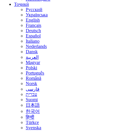
Тоҷикӣ
Русский
Українська
English
Français
Deutsch
Español
Italiano
Nederlands
Dansk
العربية
Magyar
Polski
Português
Română
Norsk
فارسی
עברית
Suomi
日本語
한국어
हिन्दी
Türkçe
Svenska