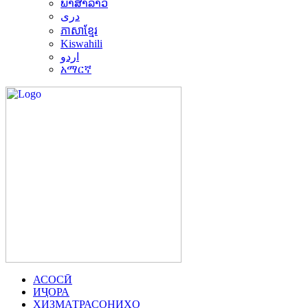
ພາສາລາວ
دری
ភាសាខ្មែរ
Kiswahili
اردو
አማርኛ
АСОСӢ
ИҶОРА
ХИЗМАТРАСОНИҲО