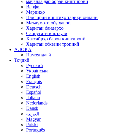
маҷалла дар бораи киштиронӣ
Верфи
Маринҳо
Пайгирии киштиҳо тариқи онлайн
Маълумоти обу ҳавоӣ
Харитаи бандарҳо
Сайругати виртаулӣ
Хатсайрҳо барои киштиронӣ
Харитаи обхезии тропикӣ
АЛОҚА
Намояндагӣ
Тоҷикӣ
Русский
Українська
English
Français
Deutsch
Español
Italiano
Nederlands
Dansk
العربية
Magyar
Polski
Português