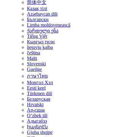
简体中文
Қазақ тілі
Azərbaycan dili
Български
Limba moldovenească
ქართული ენა
Tiếng Việt
Кыргы́з тили
lietuvių kalba
čeština
Malti
Slovenski
Gaeilge
ภาษาไทย
Монгол Хэл
Eesti keel
Türkmen dili
Беларуская
Hrvatski
Аҧсшәа
Oʻzbek tili
Адыгабзэ
հայերէն
Gjuha shqipe