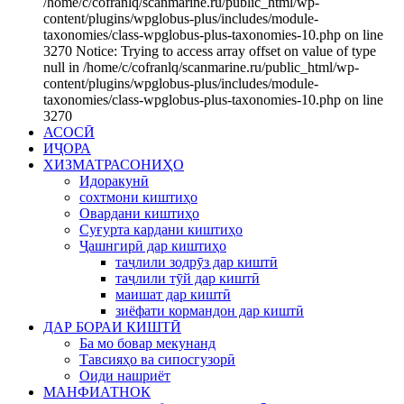
/home/c/cofranlq/scanmarine.ru/public_html/wp-
content/plugins/wpglobus-plus/includes/module-
taxonomies/class-wpglobus-plus-taxonomies-10.php on line
3270 Notice: Trying to access array offset on value of type
null in /home/c/cofranlq/scanmarine.ru/public_html/wp-
content/plugins/wpglobus-plus/includes/module-
taxonomies/class-wpglobus-plus-taxonomies-10.php on line
3270
АСОСӢ
ИҶОРА
ХИЗМАТРАСОНИҲО
Идоракунӣ
сохтмони киштиҳо
Овардани киштиҳо
Суғурта кардани киштиҳо
Ҷашнгирӣ дар киштиҳо
таҷлили зодрӯз дар киштӣ
таҷлили тӯй дар киштӣ
маишат дар киштӣ
зиёфати кормандон дар киштӣ
ДАР БОРАИ КИШТӢ
Ба мо бовар мекунанд
Тавсияҳо ва сипосгузорӣ
Оиди нашриёт
МАНФИАТНОК