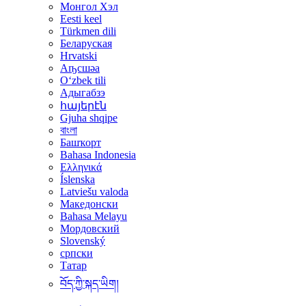
Монгол Хэл
Eesti keel
Türkmen dili
Беларуская
Hrvatski
Аҧсшәа
Oʻzbek tili
Адыгабзэ
հայերէն
Gjuha shqipe
বাংলা
Башҡорт
Bahasa Indonesia
Ελληνικά
Íslenska
Latviešu valoda
Македонски
Bahasa Melayu
Мордовский
Slovenský
српски
Татар
བོད་ཀྱི་སྐད་ཡིག།