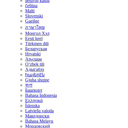
lietuvių kalba
čeština
Malti
Slovenski
Gaeilge
ภาษาไทย
Монгол Хэл
Eesti keel
Türkmen dili
Беларуская
Hrvatski
Аҧсшәа
Oʻzbek tili
Адыгабзэ
հայերէն
Gjuha shqipe
বাংলা
Башҡорт
Bahasa Indonesia
Ελληνικά
Íslenska
Latviešu valoda
Македонски
Bahasa Melayu
Мордовский