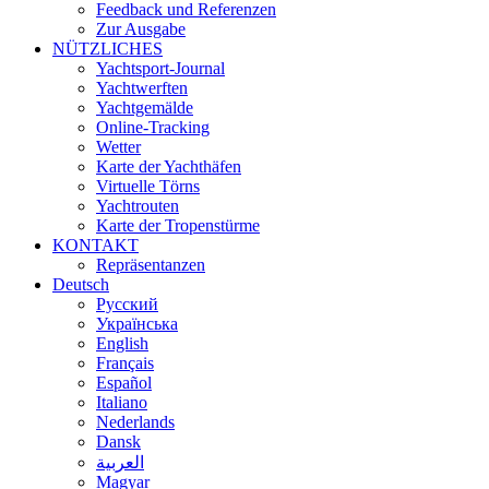
Feedback und Referenzen
Zur Ausgabe
NÜTZLICHES
Yachtsport-Journal
Yachtwerften
Yachtgemälde
Online-Tracking
Wetter
Karte der Yachthäfen
Virtuelle Törns
Yachtrouten
Karte der Tropenstürme
KONTAKT
Repräsentanzen
Deutsch
Русский
Українська
English
Français
Español
Italiano
Nederlands
Dansk
العربية
Magyar