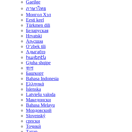
Gaeilge
ภาษาไทย
Монгол Хэл
Eesti keel
Türkmen dili
Беларуская
Hrvatski
Аҧсшәа
Oʻzbek tili
Адыгабзэ
հայերէն
Gjuha shqipe
বাংলা
Башҡорт
Bahasa Indonesia
Ελληνικά
Íslenska
Latviešu valoda
Македонски
Bahasa Melayu
Мордовский
Slovenský
српски
Тоҷикӣ
Татар