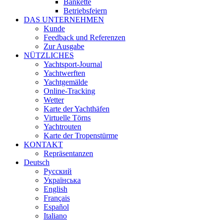
Bankette
Betriebsfeiern
DAS UNTERNEHMEN
Kunde
Feedback und Referenzen
Zur Ausgabe
NÜTZLICHES
Yachtsport-Journal
Yachtwerften
Yachtgemälde
Online-Tracking
Wetter
Karte der Yachthäfen
Virtuelle Törns
Yachtrouten
Karte der Tropenstürme
KONTAKT
Repräsentanzen
Deutsch
Русский
Українська
English
Français
Español
Italiano