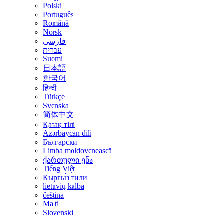
Polski
Português
Română
Norsk
فارسی
עברית
Suomi
日本語
한국어
हिन्दी
Türkçe
Svenska
简体中文
Қазақ тілі
Azərbaycan dili
Български
Limba moldovenească
ქართული ენა
Tiếng Việt
Кыргы́з тили
lietuvių kalba
čeština
Malti
Slovenski