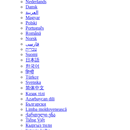
Nederlands
Dansk
العربية
Magyar
Polski
Português
Română
Norsk
فارسی
עברית
Suomi
日本語
한국어
हिन्दी
Türkçe
Svenska
简体中文
Қазақ тілі
Azərbaycan dili
Български
Limba moldovenească
ქართული ენა
Tiếng Việt
Кыргы́з тили