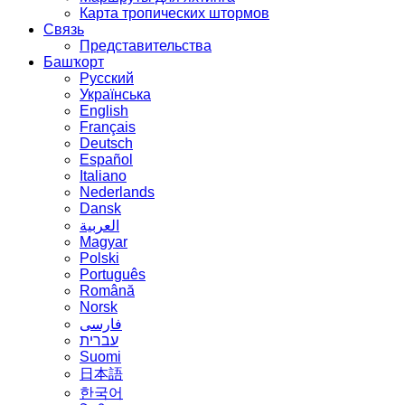
Карта тропических штормов
Связь
Представительства
Башҡорт
Русский
Українська
English
Français
Deutsch
Español
Italiano
Nederlands
Dansk
العربية
Magyar
Polski
Português
Română
Norsk
فارسی
עברית
Suomi
日本語
한국어