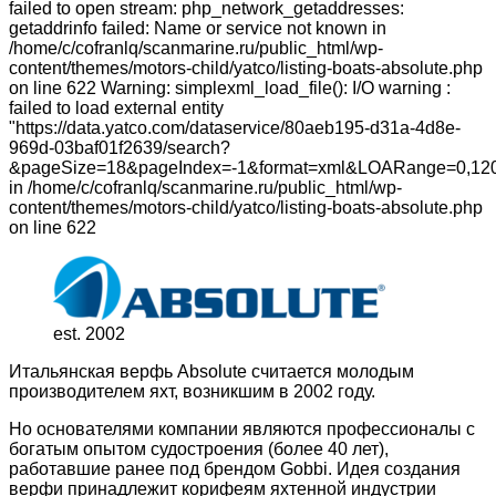
failed to open stream: php_network_getaddresses:
getaddrinfo failed: Name or service not known in
/home/c/cofranlq/scanmarine.ru/public_html/wp-
content/themes/motors-child/yatco/listing-boats-absolute.php
on line 622 Warning: simplexml_load_file(): I/O warning :
failed to load external entity
"https://data.yatco.com/dataservice/80aeb195-d31a-4d8e-
969d-03baf01f2639/search?
&pageSize=18&pageIndex=-1&format=xml&LOARange=0,120
in /home/c/cofranlq/scanmarine.ru/public_html/wp-
content/themes/motors-child/yatco/listing-boats-absolute.php
on line 622
est. 2002
Итальянская верфь Absolute считается молодым
производителем яхт, возникшим в 2002 году.
Но основателями компании являются профессионалы с
богатым опытом судостроения (более 40 лет),
работавшие ранее под брендом Gobbi. Идея создания
верфи принадлежит корифеям яхтенной индустрии