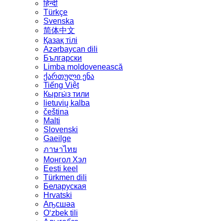
हिन्दी
Türkçe
Svenska
简体中文
Қазақ тілі
Azərbaycan dili
Български
Limba moldovenească
ქართული ენა
Tiếng Việt
Кыргы́з тили
lietuvių kalba
čeština
Malti
Slovenski
Gaeilge
ภาษาไทย
Монгол Хэл
Eesti keel
Türkmen dili
Беларуская
Hrvatski
Аҧсшәа
Oʻzbek tili