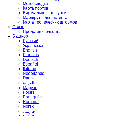
Метеосводка
Карта портов
Виртуальные экскурсии
Маршруты для яхтинга
Карта тропических штормов
Связь
Представительства
Башҡорт
Русский
Українська
English
Français
Deutsch
Español
Italiano
Nederlands
Dansk
العربية
Magyar
Polski
Português
Română
Norsk
فارسی
עברית