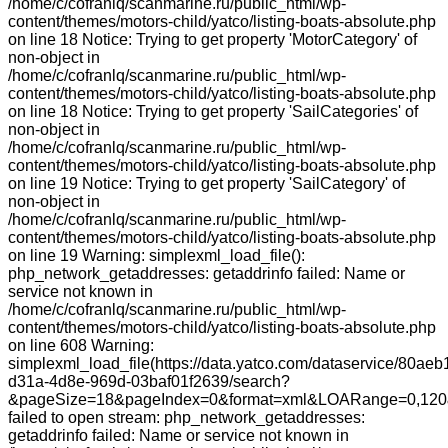
/home/c/cofranlq/scanmarine.ru/public_html/wp-
content/themes/motors-child/yatco/listing-boats-absolute.php
on line 18 Notice: Trying to get property 'MotorCategory' of
non-object in
/home/c/cofranlq/scanmarine.ru/public_html/wp-
content/themes/motors-child/yatco/listing-boats-absolute.php
on line 18 Notice: Trying to get property 'SailCategories' of
non-object in
/home/c/cofranlq/scanmarine.ru/public_html/wp-
content/themes/motors-child/yatco/listing-boats-absolute.php
on line 19 Notice: Trying to get property 'SailCategory' of
non-object in
/home/c/cofranlq/scanmarine.ru/public_html/wp-
content/themes/motors-child/yatco/listing-boats-absolute.php
on line 19 Warning: simplexml_load_file():
php_network_getaddresses: getaddrinfo failed: Name or
service not known in
/home/c/cofranlq/scanmarine.ru/public_html/wp-
content/themes/motors-child/yatco/listing-boats-absolute.php
on line 608 Warning:
simplexml_load_file(https://data.yatco.com/dataservice/80aeb
d31a-4d8e-969d-03baf01f2639/search?
&pageSize=18&pageIndex=0&format=xml&LOARange=0,120&
failed to open stream: php_network_getaddresses:
getaddrinfo failed: Name or service not known in