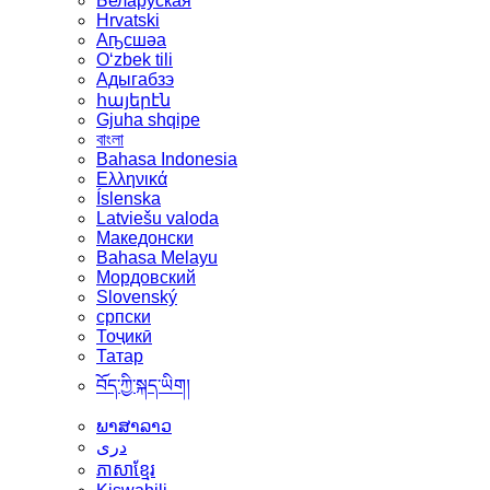
Беларуская
Hrvatski
Аҧсшәа
Oʻzbek tili
Адыгабзэ
հայերէն
Gjuha shqipe
বাংলা
Bahasa Indonesia
Ελληνικά
Íslenska
Latviešu valoda
Македонски
Bahasa Melayu
Мордовский
Slovenský
српски
Тоҷикӣ
Татар
བོད་ཀྱི་སྐད་ཡིག།
ພາສາລາວ
دری
ភាសាខ្មែរ