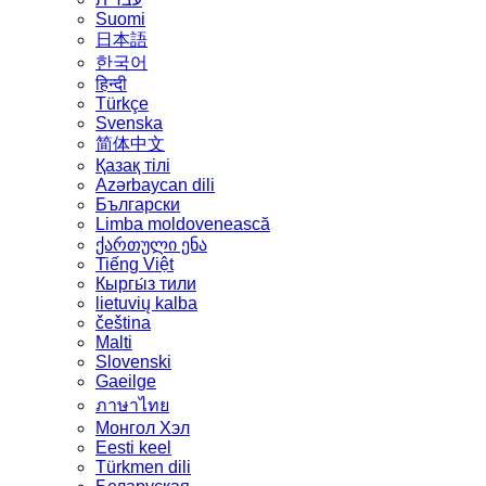
Suomi
日本語
한국어
हिन्दी
Türkçe
Svenska
简体中文
Қазақ тілі
Azərbaycan dili
Български
Limba moldovenească
ქართული ენა
Tiếng Việt
Кыргы́з тили
lietuvių kalba
čeština
Malti
Slovenski
Gaeilge
ภาษาไทย
Монгол Хэл
Eesti keel
Türkmen dili