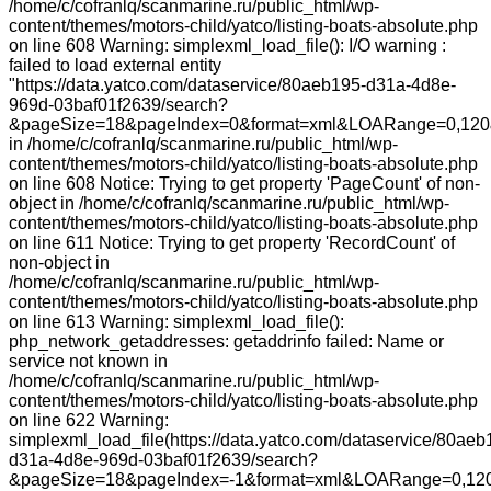
/home/c/cofranlq/scanmarine.ru/public_html/wp-
content/themes/motors-child/yatco/listing-boats-absolute.php
on line 608 Warning: simplexml_load_file(): I/O warning :
failed to load external entity
"https://data.yatco.com/dataservice/80aeb195-d31a-4d8e-
969d-03baf01f2639/search?
&pageSize=18&pageIndex=0&format=xml&LOARange=0,120
in /home/c/cofranlq/scanmarine.ru/public_html/wp-
content/themes/motors-child/yatco/listing-boats-absolute.php
on line 608 Notice: Trying to get property 'PageCount' of non-
object in /home/c/cofranlq/scanmarine.ru/public_html/wp-
content/themes/motors-child/yatco/listing-boats-absolute.php
on line 611 Notice: Trying to get property 'RecordCount' of
non-object in
/home/c/cofranlq/scanmarine.ru/public_html/wp-
content/themes/motors-child/yatco/listing-boats-absolute.php
on line 613 Warning: simplexml_load_file():
php_network_getaddresses: getaddrinfo failed: Name or
service not known in
/home/c/cofranlq/scanmarine.ru/public_html/wp-
content/themes/motors-child/yatco/listing-boats-absolute.php
on line 622 Warning:
simplexml_load_file(https://data.yatco.com/dataservice/80aeb
d31a-4d8e-969d-03baf01f2639/search?
&pageSize=18&pageIndex=-1&format=xml&LOARange=0,120