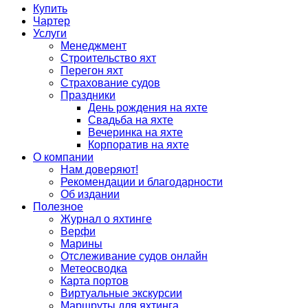
Купить
Чартер
Услуги
Менеджмент
Строительство яхт
Перегон яхт
Страхование судов
Праздники
День рождения на яхте
Свадьба на яхте
Вечеринка на яхте
Корпоратив на яхте
О компании
Нам доверяют!
Рекомендации и благодарности
Об издании
Полезное
Журнал о яхтинге
Верфи
Марины
Отслеживание судов онлайн
Метеосводка
Карта портов
Виртуальные экскурсии
Маршруты для яхтинга