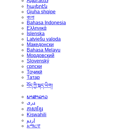
Адыгабзэ
հայերէն
Gjuha shqipe
বাংলা
Bahasa Indonesia
Ελληνικά
Íslenska
Latviešu valoda
Македонски
Bahasa Melayu
Мордовский
Slovenský
српски
Тоҷикӣ
Татар
བོད་ཀྱི་སྐད་ཡིག།
ພາສາລາວ
دری
ភាសាខ្មែរ
Kiswahili
اردو
አማርኛ