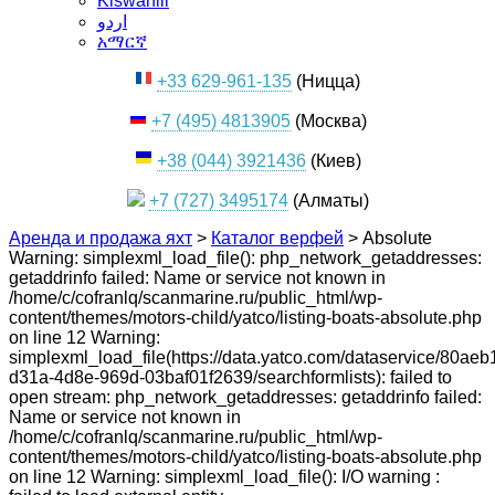
Kiswahili
اردو
አማርኛ
+33 629-961-135
(Ницца)
+7 (495) 4813905
(Москва)
+38 (044) 3921436
(Киев)
+7 (727) 3495174
(Алматы)
Аренда и продажа яхт
>
Каталог верфей
>
Absolute
Warning: simplexml_load_file(): php_network_getaddresses:
getaddrinfo failed: Name or service not known in
/home/c/cofranlq/scanmarine.ru/public_html/wp-
content/themes/motors-child/yatco/listing-boats-absolute.php
on line 12 Warning:
simplexml_load_file(https://data.yatco.com/dataservice/80aeb
d31a-4d8e-969d-03baf01f2639/searchformlists): failed to
open stream: php_network_getaddresses: getaddrinfo failed:
Name or service not known in
/home/c/cofranlq/scanmarine.ru/public_html/wp-
content/themes/motors-child/yatco/listing-boats-absolute.php
on line 12 Warning: simplexml_load_file(): I/O warning :