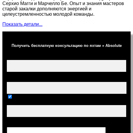
Серхио Магги и Марчелло Бе. Опыт и знания мастеров
старой закалки дополняются энергией и
целеустремленностью молодой команды.
Показать детали...
Получить бесплатную консультацию по яхтам » Absolute
Ваше имя (обязательно)
Ваш e-mail (обязательно)
Тема
Сообщение