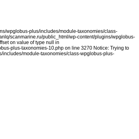
lugins/wpglobus-plus/includes/module-taxonomies/class-
franlq/scanmarine.ru/public_html/wp-content/plugins/wpglobus-
et on value of type null in
bus-plus-taxonomies-10.php on line 3270 Notice: Trying to
lus/includes/module-taxonomies/class-wpglobus-plus-