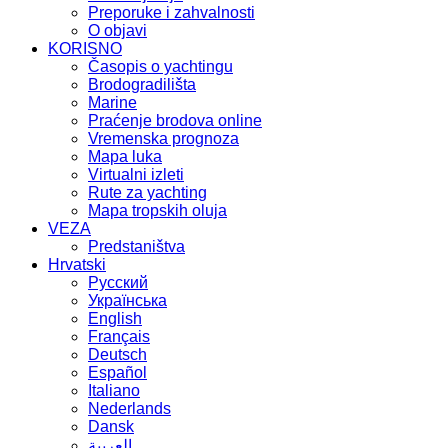
Preporuke i zahvalnosti
O objavi
KORISNO
Časopis o yachtingu
Brodogradilišta
Marine
Praćenje brodova online
Vremenska prognoza
Mapa luka
Virtualni izleti
Rute za yachting
Mapa tropskih oluja
VEZA
Predstaništva
Hrvatski
Русский
Українська
English
Français
Deutsch
Español
Italiano
Nederlands
Dansk
العربية