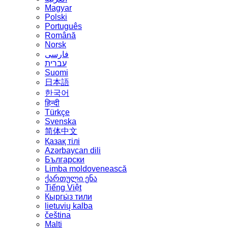
Magyar
Polski
Português
Română
Norsk
فارسی
עברית
Suomi
日本語
한국어
हिन्दी
Türkçe
Svenska
简体中文
Қазақ тілі
Azərbaycan dili
Български
Limba moldovenească
ქართული ენა
Tiếng Việt
Кыргы́з тили
lietuvių kalba
čeština
Malti