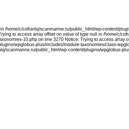
ull in /home/c/cofranlq/scanmarine.ru/public_html/wp-content/p
ying to access array offset on value of type null in /home/c/co
onomies-10.php on line 3270 Notice: Trying to access array offs
plugins/wpglobus-plus/includes/module-taxonomies/class-wpglo
franlq/scanmarine.ru/public_html/wp-content/plugins/wpglobus-p