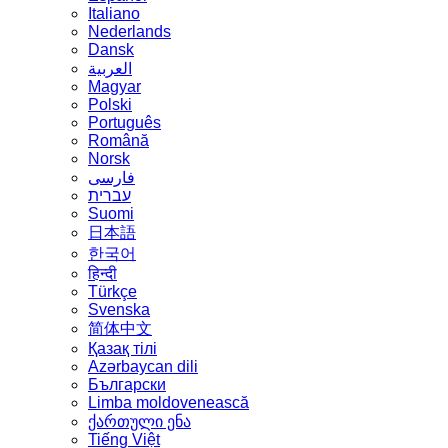
Italiano
Nederlands
Dansk
العربية
Magyar
Polski
Português
Română
Norsk
فارسی
עברית
Suomi
日本語
한국어
हिन्दी
Türkçe
Svenska
简体中文
Қазақ тілі
Azərbaycan dili
Български
Limba moldovenească
ქართული ენა
Tiếng Việt