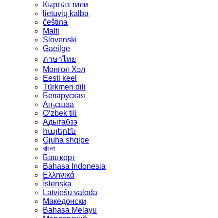
Кыргы́з тили
lietuvių kalba
čeština
Malti
Slovenski
Gaeilge
ภาษาไทย
Монгол Хэл
Eesti keel
Türkmen dili
Беларуская
Аҧсшәа
Oʻzbek tili
Адыгабзэ
հայերէն
Gjuha shqipe
বাংলা
Башҡорт
Bahasa Indonesia
Ελληνικά
Íslenska
Latviešu valoda
Македонски
Bahasa Melayu