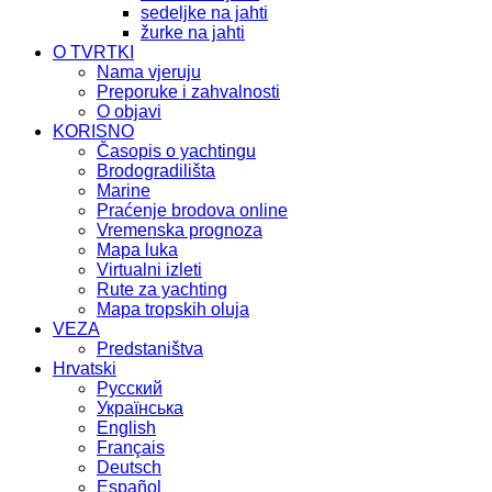
sedeljke na jahti
žurke na jahti
O TVRTKI
Nama vjeruju
Preporuke i zahvalnosti
O objavi
KORISNO
Časopis o yachtingu
Brodogradilišta
Marine
Praćenje brodova online
Vremenska prognoza
Mapa luka
Virtualni izleti
Rute za yachting
Mapa tropskih oluja
VEZA
Predstaništva
Hrvatski
Русский
Українська
English
Français
Deutsch
Español