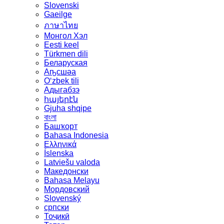
Slovenski
Gaeilge
ภาษาไทย
Монгол Хэл
Eesti keel
Türkmen dili
Беларуская
Аҧсшәа
Oʻzbek tili
Адыгабзэ
հայերէն
Gjuha shqipe
বাংলা
Башҡорт
Bahasa Indonesia
Ελληνικά
Íslenska
Latviešu valoda
Македонски
Bahasa Melayu
Мордовский
Slovenský
српски
Тоҷикӣ