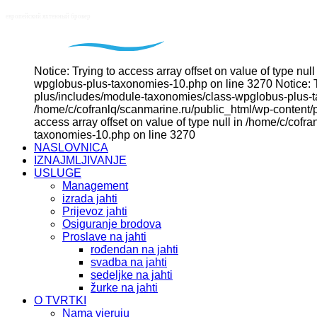
Notice: Trying to access array offset on value of type n
wpglobus-plus-taxonomies-10.php on line 3270 Notice: Tr
plus/includes/module-taxonomies/class-wpglobus-plus-tax
/home/c/cofranlq/scanmarine.ru/public_html/wp-content/
access array offset on value of type null in /home/c/co
taxonomies-10.php on line 3270
NASLOVNICA
IZNAJMLJIVANJE
USLUGE
Management
izrada jahti
Prijevoz jahti
Osiguranje brodova
Proslave na jahti
rođendan na jahti
svadba na jahti
sedeljke na jahti
žurke na jahti
O TVRTKI
Nama vjeruju