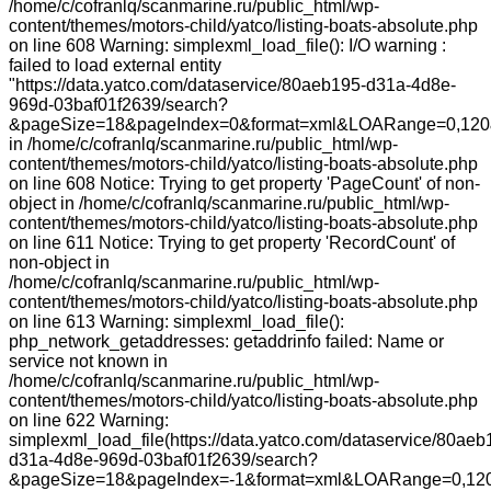
/home/c/cofranlq/scanmarine.ru/public_html/wp-
content/themes/motors-child/yatco/listing-boats-absolute.php
on line 608 Warning: simplexml_load_file(): I/O warning :
failed to load external entity
"https://data.yatco.com/dataservice/80aeb195-d31a-4d8e-
969d-03baf01f2639/search?
&pageSize=18&pageIndex=0&format=xml&LOARange=0,120
in /home/c/cofranlq/scanmarine.ru/public_html/wp-
content/themes/motors-child/yatco/listing-boats-absolute.php
on line 608 Notice: Trying to get property 'PageCount' of non-
object in /home/c/cofranlq/scanmarine.ru/public_html/wp-
content/themes/motors-child/yatco/listing-boats-absolute.php
on line 611 Notice: Trying to get property 'RecordCount' of
non-object in
/home/c/cofranlq/scanmarine.ru/public_html/wp-
content/themes/motors-child/yatco/listing-boats-absolute.php
on line 613 Warning: simplexml_load_file():
php_network_getaddresses: getaddrinfo failed: Name or
service not known in
/home/c/cofranlq/scanmarine.ru/public_html/wp-
content/themes/motors-child/yatco/listing-boats-absolute.php
on line 622 Warning:
simplexml_load_file(https://data.yatco.com/dataservice/80aeb
d31a-4d8e-969d-03baf01f2639/search?
&pageSize=18&pageIndex=-1&format=xml&LOARange=0,120