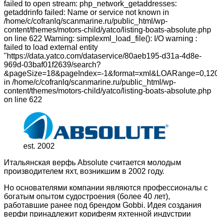
failed to open stream: php_network_getaddresses:
getaddrinfo failed: Name or service not known in
/home/c/cofranlq/scanmarine.ru/public_html/wp-
content/themes/motors-child/yatco/listing-boats-absolute.php
on line 622 Warning: simplexml_load_file(): I/O warning :
failed to load external entity
"https://data.yatco.com/dataservice/80aeb195-d31a-4d8e-
969d-03baf01f2639/search?
&pageSize=18&pageIndex=-1&format=xml&LOARange=0,120
in /home/c/cofranlq/scanmarine.ru/public_html/wp-
content/themes/motors-child/yatco/listing-boats-absolute.php
on line 622
est. 2002
Итальянская верфь Absolute считается молодым
производителем яхт, возникшим в 2002 году.
Но основателями компании являются профессионалы с
богатым опытом судостроения (более 40 лет),
работавшие ранее под брендом Gobbi. Идея создания
верфи принадлежит корифеям яхтенной индустрии