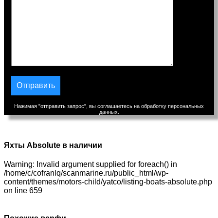
Нажимая "отправить запрос", вы соглашаетесь на обработку персональных
данных.
Яхты Absolute в наличии
Warning: Invalid argument supplied for foreach() in
/home/c/cofranlq/scanmarine.ru/public_html/wp-
content/themes/motors-child/yatco/listing-boats-absolute.php
on line 659