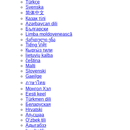
Türkçe
Svenska
简体中文
Қазақ тілі
Azərbaycan dili
Български
Limba moldovenească
ქართული ენა
Tiếng Việt
Кыргы́з тили
lietuvių kalba
čeština
Malti
Slovenski
Gaeilge
ภาษาไทย
Монгол Хэл
Eesti keel
Türkmen dili
Беларуская
Hrvatski
Аҧсшәа
Oʻzbek tili
Адыгабзэ