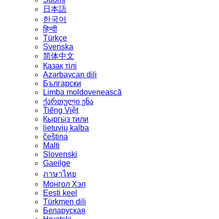
日本語
한국어
हिन्दी
Türkçe
Svenska
简体中文
Қазақ тілі
Azərbaycan dili
Български
Limba moldovenească
ქართული ენა
Tiếng Việt
Кыргы́з тили
lietuvių kalba
čeština
Malti
Slovenski
Gaeilge
ภาษาไทย
Монгол Хэл
Eesti keel
Türkmen dili
Беларуская