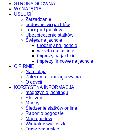
STRONA GŁÓWNA
WYNAJĘCIE
USŁUGI
Zarządzanie
budownictwo jachtów
Transport jachtów
Ubezpieczenie statków
Święta na jachcie
urodziny na jachcie
wesela na jachcie
imprezy na jachcie
imprezy firmowe na jachcie
O FIRMIE
Nam ufają
Zalecenia i podziękowania
O edycji
KORZYSTNA INFORMACJA
magazyn o jachtingu
Stocznie
Mariny
Śledzenie statków online
Raport o pogodzie
Mapa portów
Wirtualne wycieczki
Trasy żeglarskie