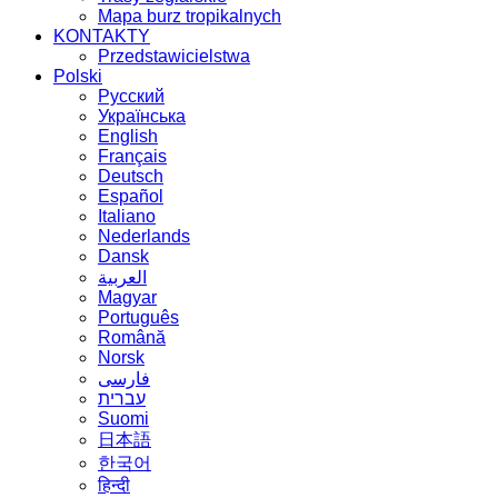
Mapa burz tropikalnych
KONTAKTY
Przedstawicielstwa
Polski
Русский
Українська
English
Français
Deutsch
Español
Italiano
Nederlands
Dansk
العربية
Magyar
Português
Română
Norsk
فارسی
עברית
Suomi
日本語
한국어
हिन्दी