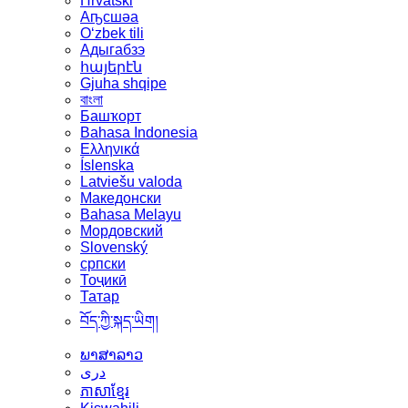
Hrvatski
Аҧсшәа
Oʻzbek tili
Адыгабзэ
հայերէն
Gjuha shqipe
বাংলা
Башҡорт
Bahasa Indonesia
Ελληνικά
Íslenska
Latviešu valoda
Македонски
Bahasa Melayu
Мордовский
Slovenský
српски
Тоҷикӣ
Татар
བོད་ཀྱི་སྐད་ཡིག།
ພາສາລາວ
دری
ភាសាខ្មែរ