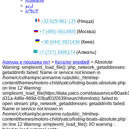
Kiswahili
اردو
አማርኛ
+33 629-961-135
(Ницца)
+7 (495) 4813905
(Москва)
+38 (044) 3921436
(Киев)
+7 (727) 3495174
(Алматы)
Аренда и продажа яхт
>
Каталог верфей
>
Absolute
Warning: simplexml_load_file(): php_network_getaddresses:
getaddrinfo failed: Name or service not known in
/home/c/cofranlq/scanmarine.ru/public_html/wp-
content/themes/motors-child/yatco/listing-boats-absolute.php
on line 12 Warning:
simplexml_load_file(https://data.yatco.com/dataservice/80aeb
d31a-4d8e-969d-03baf01f2639/searchformlists): failed to
open stream: php_network_getaddresses: getaddrinfo failed:
Name or service not known in
/home/c/cofranlq/scanmarine.ru/public_html/wp-
content/themes/motors-child/yatco/listing-boats-absolute.php
on line 12 Warning: simplexml_load_file(): I/O warning :