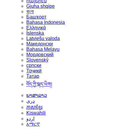
հայերէն
Gjuha shqipe
বাংলা
Башҡорт
Bahasa Indonesia
Ελληνικά
Íslenska
Latviešu valoda
Македонски
Bahasa Melayu
Мордовский
Slovenský
српски
Тоҷикӣ
Татар
བོད་ཀྱི་སྐད་ཡིག།
ພາສາລາວ
دری
ភាសាខ្មែរ
Kiswahili
اردو
አማርኛ