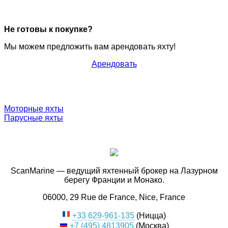
Не готовы к покупке?
Мы можем предложить вам арендовать яхту!
Арендовать
Моторные яхты
Парусные яхты
ScanMarine — ведущий яхтенный брокер на Лазурном
берегу Франции и Монако.
06000, 29 Rue de France, Nice, France
+33 629-961-135
(Ницца)
+7 (495) 4813905
(Москва)