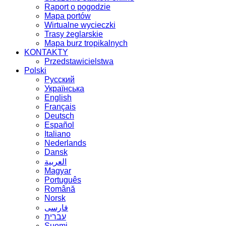
Raport o pogodzie
Mapa portów
Wirtualne wycieczki
Trasy żeglarskie
Mapa burz tropikalnych
KONTAKTY
Przedstawicielstwa
Polski
Русский
Українська
English
Français
Deutsch
Español
Italiano
Nederlands
Dansk
العربية
Magyar
Português
Română
Norsk
فارسی
עברית
Suomi