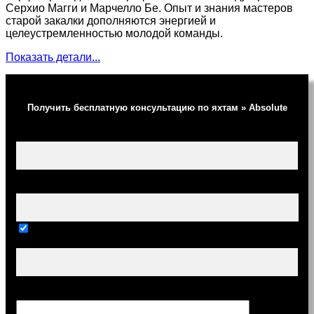
Серхио Магги и Марчелло Бе. Опыт и знания мастеров
старой закалки дополняются энергией и
целеустремленностью молодой команды.
Показать детали...
Получить бесплатную консультацию по яхтам » Absolute
Ваше имя (обязательно)
Ваш e-mail (обязательно)
Тема
Сообщение