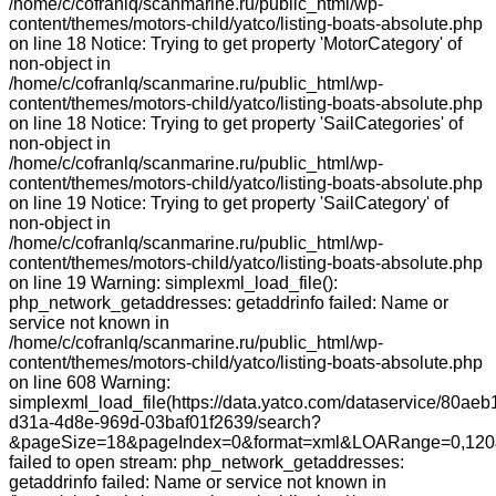
/home/c/cofranlq/scanmarine.ru/public_html/wp-
content/themes/motors-child/yatco/listing-boats-absolute.php
on line 18 Notice: Trying to get property 'MotorCategory' of
non-object in
/home/c/cofranlq/scanmarine.ru/public_html/wp-
content/themes/motors-child/yatco/listing-boats-absolute.php
on line 18 Notice: Trying to get property 'SailCategories' of
non-object in
/home/c/cofranlq/scanmarine.ru/public_html/wp-
content/themes/motors-child/yatco/listing-boats-absolute.php
on line 19 Notice: Trying to get property 'SailCategory' of
non-object in
/home/c/cofranlq/scanmarine.ru/public_html/wp-
content/themes/motors-child/yatco/listing-boats-absolute.php
on line 19 Warning: simplexml_load_file():
php_network_getaddresses: getaddrinfo failed: Name or
service not known in
/home/c/cofranlq/scanmarine.ru/public_html/wp-
content/themes/motors-child/yatco/listing-boats-absolute.php
on line 608 Warning:
simplexml_load_file(https://data.yatco.com/dataservice/80aeb
d31a-4d8e-969d-03baf01f2639/search?
&pageSize=18&pageIndex=0&format=xml&LOARange=0,120&
failed to open stream: php_network_getaddresses:
getaddrinfo failed: Name or service not known in