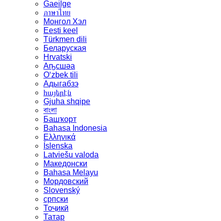
Gaeilge
ภาษาไทย
Монгол Хэл
Eesti keel
Türkmen dili
Беларуская
Hrvatski
Аҧсшәа
Oʻzbek tili
Адыгабзэ
հայերէն
Gjuha shqipe
বাংলা
Башҡорт
Bahasa Indonesia
Ελληνικά
Íslenska
Latviešu valoda
Македонски
Bahasa Melayu
Мордовский
Slovenský
српски
Тоҷикӣ
Татар