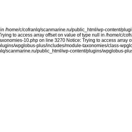
ull in /home/c/cofranlq/scanmarine.ru/public_html/wp-content/p
ying to access array offset on value of type null in /home/c/co
onomies-10.php on line 3270 Notice: Trying to access array offs
plugins/wpglobus-plus/includes/module-taxonomies/class-wpglo
franlq/scanmarine.ru/public_html/wp-content/plugins/wpglobus-p