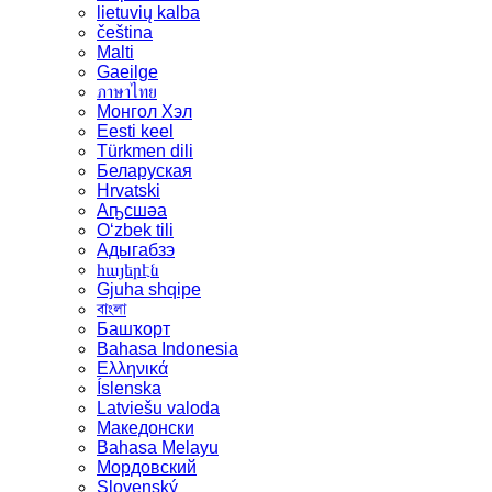
lietuvių kalba
čeština
Malti
Gaeilge
ภาษาไทย
Монгол Хэл
Eesti keel
Türkmen dili
Беларуская
Hrvatski
Аҧсшәа
Oʻzbek tili
Адыгабзэ
հայերէն
Gjuha shqipe
বাংলা
Башҡорт
Bahasa Indonesia
Ελληνικά
Íslenska
Latviešu valoda
Македонски
Bahasa Melayu
Мордовский
Slovenský