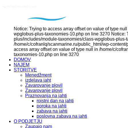
Notice: Trying to access array offset on value of type n
wpglobus-plus-taxonomies-10.php on line 3270 Notice: Tr
plus/includes/module-taxonomies/class-wpglobus-plus-tax
/home/c/cofranlq/scanmarine.ru/public_html/wp-content/
access array offset on value of type null in /home/c/co
taxonomies-10.php on line 3270
DOMOV
NAJEM
STORITVE
Menedžment
izdelava jaht
Zavarovanje plovil
Zavarovanje plovil
Praznovanja na jahti
rojstni dan na jahti
poroka na jahti
zabava na jahti
poslovna zabava na jahti
O PODJETJU
Zaupajo nam