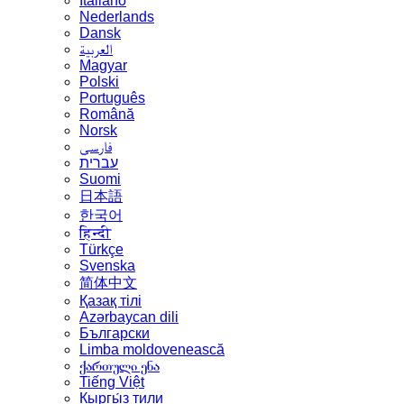
Italiano
Nederlands
Dansk
العربية
Magyar
Polski
Português
Română
Norsk
فارسی
עברית
Suomi
日本語
한국어
हिन्दी
Türkçe
Svenska
简体中文
Қазақ тілі
Azərbaycan dili
Български
Limba moldovenească
ქართული ენა
Tiếng Việt
Кыргы́з тили