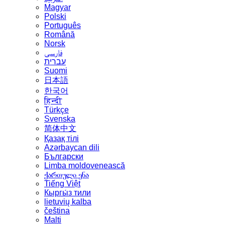
Magyar
Polski
Português
Română
Norsk
فارسی
עברית
Suomi
日本語
한국어
हिन्दी
Türkçe
Svenska
简体中文
Қазақ тілі
Azərbaycan dili
Български
Limba moldovenească
ქართული ენა
Tiếng Việt
Кыргы́з тили
lietuvių kalba
čeština
Malti