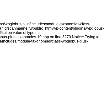
lugins/wpglobus-plus/includes/module-taxonomies/class-
franlq/scanmarine.ru/public_html/wp-content/plugins/wpglobus-
et on value of type null in
bus-plus-taxonomies-10.php on line 3270 Notice: Trying to
lus/includes/module-taxonomies/class-wpglobus-plus-