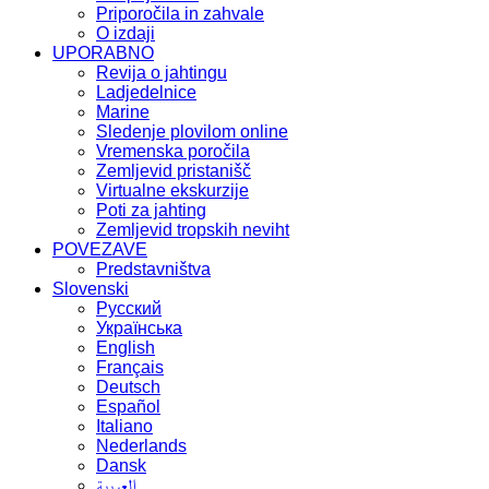
Priporočila in zahvale
O izdaji
UPORABNO
Revija o jahtingu
Ladjedelnice
Marine
Sledenje plovilom online
Vremenska poročila
Zemljevid pristanišč
Virtualne ekskurzije
Poti za jahting
Zemljevid tropskih neviht
POVEZAVE
Predstavništva
Slovenski
Русский
Українська
English
Français
Deutsch
Español
Italiano
Nederlands
Dansk
العربية