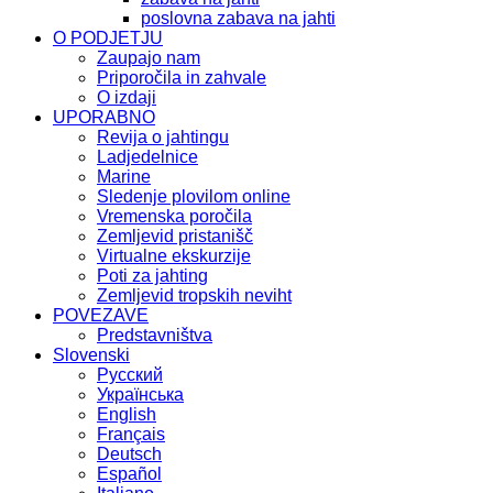
poslovna zabava na jahti
O PODJETJU
Zaupajo nam
Priporočila in zahvale
O izdaji
UPORABNO
Revija o jahtingu
Ladjedelnice
Marine
Sledenje plovilom online
Vremenska poročila
Zemljevid pristanišč
Virtualne ekskurzije
Poti za jahting
Zemljevid tropskih neviht
POVEZAVE
Predstavništva
Slovenski
Русский
Українська
English
Français
Deutsch
Español