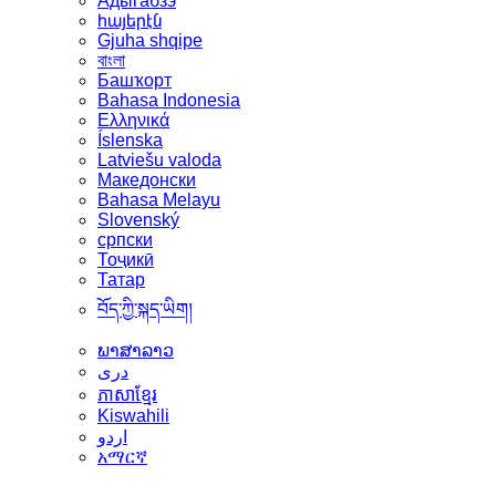
Адыгабзэ
հայերէն
Gjuha shqipe
বাংলা
Башҡорт
Bahasa Indonesia
Ελληνικά
Íslenska
Latviešu valoda
Македонски
Bahasa Melayu
Slovenský
српски
Тоҷикӣ
Татар
བོད་ཀྱི་སྐད་ཡིག།
ພາສາລາວ
دری
ភាសាខ្មែរ
Kiswahili
اردو
አማርኛ