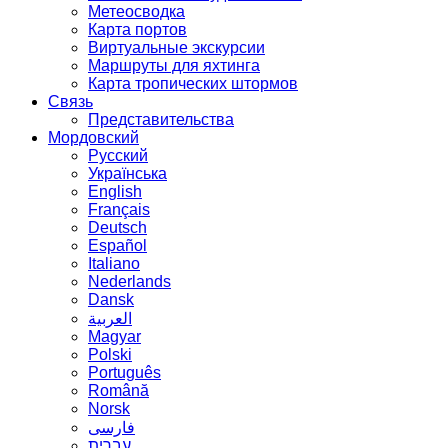
Метеосводка
Карта портов
Виртуальные экскурсии
Маршруты для яхтинга
Карта тропических штормов
Связь
Представительства
Мордовский
Русский
Українська
English
Français
Deutsch
Español
Italiano
Nederlands
Dansk
العربية
Magyar
Polski
Português
Română
Norsk
فارسی
עברית