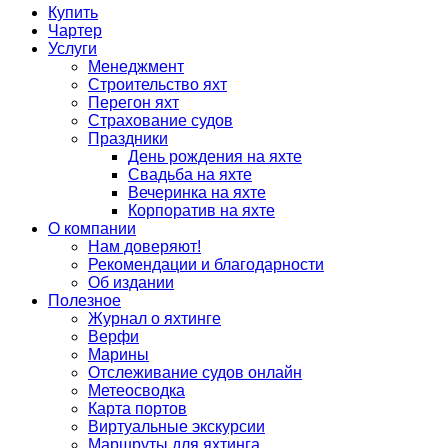
Купить
Чартер
Услуги
Менеджмент
Строительство яхт
Перегон яхт
Страхование судов
Праздники
День рождения на яхте
Свадьба на яхте
Вечеринка на яхте
Корпоратив на яхте
О компании
Нам доверяют!
Рекомендации и благодарности
Об издании
Полезное
Журнал о яхтинге
Верфи
Марины
Отслеживание судов онлайн
Метеосводка
Карта портов
Виртуальные экскурсии
Маршруты для яхтинга