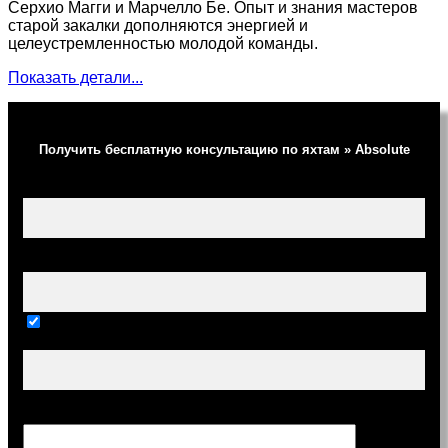
Серхио Магги и Марчелло Бе. Опыт и знания мастеров
старой закалки дополняются энергией и
целеустремленностью молодой команды.
Показать детали...
Получить бесплатную консультацию по яхтам » Absolute
Ваше имя (обязательно)
Ваш e-mail (обязательно)
Тема
Сообщение