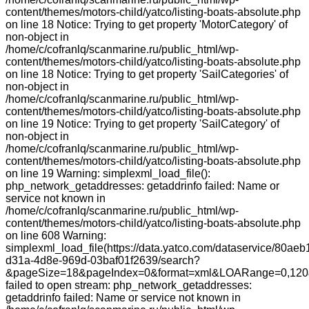
content/themes/motors-child/yatco/listing-boats-absolute.php
on line 18 Notice: Trying to get property 'MotorCategory' of
non-object in
/home/c/cofranlq/scanmarine.ru/public_html/wp-
content/themes/motors-child/yatco/listing-boats-absolute.php
on line 18 Notice: Trying to get property 'SailCategories' of
non-object in
/home/c/cofranlq/scanmarine.ru/public_html/wp-
content/themes/motors-child/yatco/listing-boats-absolute.php
on line 19 Notice: Trying to get property 'SailCategory' of
non-object in
/home/c/cofranlq/scanmarine.ru/public_html/wp-
content/themes/motors-child/yatco/listing-boats-absolute.php
on line 19 Warning: simplexml_load_file():
php_network_getaddresses: getaddrinfo failed: Name or
service not known in
/home/c/cofranlq/scanmarine.ru/public_html/wp-
content/themes/motors-child/yatco/listing-boats-absolute.php
on line 608 Warning:
simplexml_load_file(https://data.yatco.com/dataservice/80aeb
d31a-4d8e-969d-03baf01f2639/search?
&pageSize=18&pageIndex=0&format=xml&LOARange=0,120&
failed to open stream: php_network_getaddresses:
getaddrinfo failed: Name or service not known in