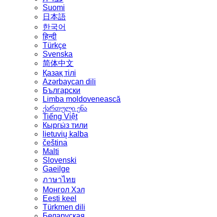
Suomi
日本語
한국어
हिन्दी
Türkçe
Svenska
简体中文
Қазақ тілі
Azərbaycan dili
Български
Limba moldovenească
ქართული ენა
Tiếng Việt
Кыргы́з тили
lietuvių kalba
čeština
Malti
Slovenski
Gaeilge
ภาษาไทย
Монгол Хэл
Eesti keel
Türkmen dili
Беларуская