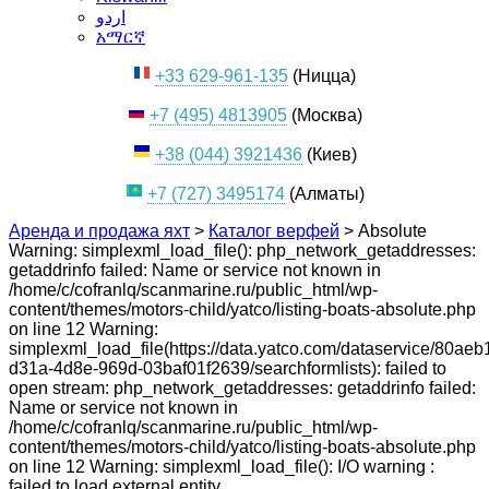
اردو
አማርኛ
+33 629-961-135
(Ницца)
+7 (495) 4813905
(Москва)
+38 (044) 3921436
(Киев)
+7 (727) 3495174
(Алматы)
Аренда и продажа яхт
>
Каталог верфей
>
Absolute
Warning: simplexml_load_file(): php_network_getaddresses:
getaddrinfo failed: Name or service not known in
/home/c/cofranlq/scanmarine.ru/public_html/wp-
content/themes/motors-child/yatco/listing-boats-absolute.php
on line 12 Warning:
simplexml_load_file(https://data.yatco.com/dataservice/80aeb
d31a-4d8e-969d-03baf01f2639/searchformlists): failed to
open stream: php_network_getaddresses: getaddrinfo failed:
Name or service not known in
/home/c/cofranlq/scanmarine.ru/public_html/wp-
content/themes/motors-child/yatco/listing-boats-absolute.php
on line 12 Warning: simplexml_load_file(): I/O warning :
failed to load external entity