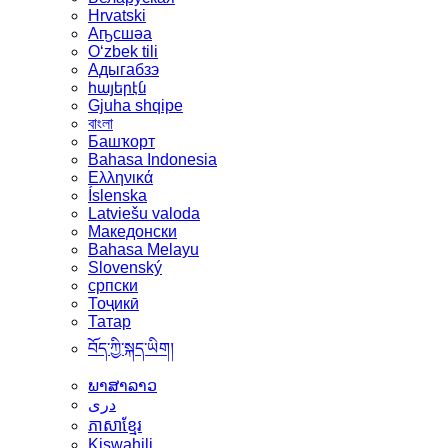
Hrvatski
Аҧсшәа
Oʻzbek tili
Адыгабзэ
հայերէն
Gjuha shqipe
বাংলা
Башҡорт
Bahasa Indonesia
Ελληνικά
Íslenska
Latviešu valoda
Македонски
Bahasa Melayu
Slovenský
српски
Тоҷикӣ
Татар
བོད་ཀྱི་སྐད་ཡིག།
ພາສາລາວ
دری
ភាសាខ្មែរ
Kiswahili