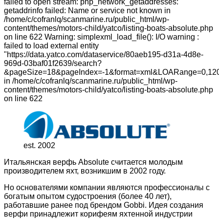
failed to open stream: php_network_getaddresses:
getaddrinfo failed: Name or service not known in
/home/c/cofranlq/scanmarine.ru/public_html/wp-
content/themes/motors-child/yatco/listing-boats-absolute.php
on line 622 Warning: simplexml_load_file(): I/O warning :
failed to load external entity
"https://data.yatco.com/dataservice/80aeb195-d31a-4d8e-
969d-03baf01f2639/search?
&pageSize=18&pageIndex=-1&format=xml&LOARange=0,120
in /home/c/cofranlq/scanmarine.ru/public_html/wp-
content/themes/motors-child/yatco/listing-boats-absolute.php
on line 622
est. 2002
Итальянская верфь Absolute считается молодым
производителем яхт, возникшим в 2002 году.
Но основателями компании являются профессионалы с
богатым опытом судостроения (более 40 лет),
работавшие ранее под брендом Gobbi. Идея создания
верфи принадлежит корифеям яхтенной индустрии