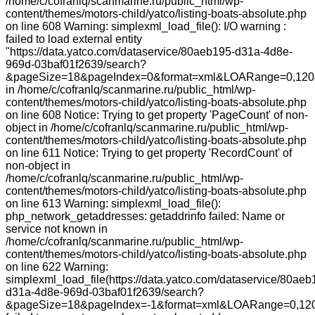
/home/c/cofranlq/scanmarine.ru/public_html/wp-
content/themes/motors-child/yatco/listing-boats-absolute.php
on line 608 Warning: simplexml_load_file(): I/O warning :
failed to load external entity
"https://data.yatco.com/dataservice/80aeb195-d31a-4d8e-
969d-03baf01f2639/search?
&pageSize=18&pageIndex=0&format=xml&LOARange=0,120
in /home/c/cofranlq/scanmarine.ru/public_html/wp-
content/themes/motors-child/yatco/listing-boats-absolute.php
on line 608 Notice: Trying to get property 'PageCount' of non-
object in /home/c/cofranlq/scanmarine.ru/public_html/wp-
content/themes/motors-child/yatco/listing-boats-absolute.php
on line 611 Notice: Trying to get property 'RecordCount' of
non-object in
/home/c/cofranlq/scanmarine.ru/public_html/wp-
content/themes/motors-child/yatco/listing-boats-absolute.php
on line 613 Warning: simplexml_load_file():
php_network_getaddresses: getaddrinfo failed: Name or
service not known in
/home/c/cofranlq/scanmarine.ru/public_html/wp-
content/themes/motors-child/yatco/listing-boats-absolute.php
on line 622 Warning:
simplexml_load_file(https://data.yatco.com/dataservice/80aeb
d31a-4d8e-969d-03baf01f2639/search?
&pageSize=18&pageIndex=-1&format=xml&LOARange=0,120