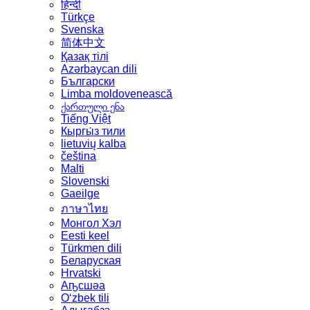
हिन्दी
Türkçe
Svenska
简体中文
Қазақ тілі
Azərbaycan dili
Български
Limba moldovenească
ქართული ენა
Tiếng Việt
Кыргы́з тили
lietuvių kalba
čeština
Malti
Slovenski
Gaeilge
ภาษาไทย
Монгол Хэл
Eesti keel
Türkmen dili
Беларуская
Hrvatski
Аҧсшәа
Oʻzbek tili