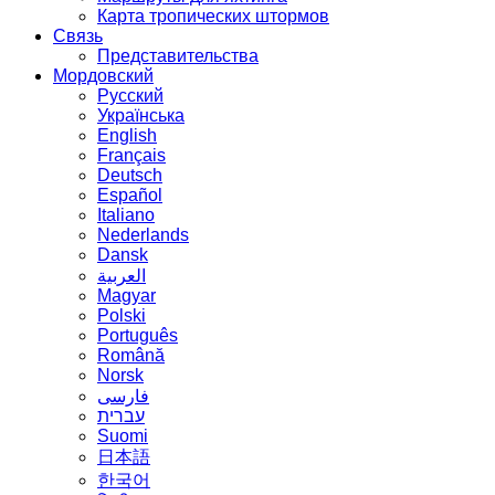
Карта тропических штормов
Связь
Представительства
Мордовский
Русский
Українська
English
Français
Deutsch
Español
Italiano
Nederlands
Dansk
العربية
Magyar
Polski
Português
Română
Norsk
فارسی
עברית
Suomi
日本語
한국어