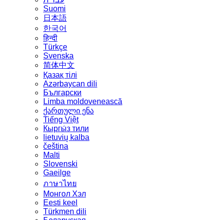
Suomi
日本語
한국어
हिन्दी
Türkçe
Svenska
简体中文
Қазақ тілі
Azərbaycan dili
Български
Limba moldovenească
ქართული ენა
Tiếng Việt
Кыргы́з тили
lietuvių kalba
čeština
Malti
Slovenski
Gaeilge
ภาษาไทย
Монгол Хэл
Eesti keel
Türkmen dili