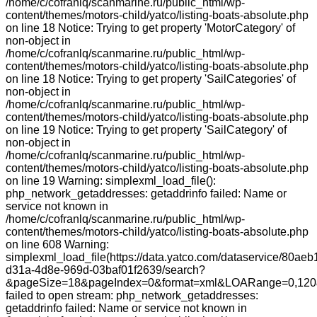
/home/c/cofranlq/scanmarine.ru/public_html/wp-
content/themes/motors-child/yatco/listing-boats-absolute.php
on line 18 Notice: Trying to get property 'MotorCategory' of
non-object in
/home/c/cofranlq/scanmarine.ru/public_html/wp-
content/themes/motors-child/yatco/listing-boats-absolute.php
on line 18 Notice: Trying to get property 'SailCategories' of
non-object in
/home/c/cofranlq/scanmarine.ru/public_html/wp-
content/themes/motors-child/yatco/listing-boats-absolute.php
on line 19 Notice: Trying to get property 'SailCategory' of
non-object in
/home/c/cofranlq/scanmarine.ru/public_html/wp-
content/themes/motors-child/yatco/listing-boats-absolute.php
on line 19 Warning: simplexml_load_file():
php_network_getaddresses: getaddrinfo failed: Name or
service not known in
/home/c/cofranlq/scanmarine.ru/public_html/wp-
content/themes/motors-child/yatco/listing-boats-absolute.php
on line 608 Warning:
simplexml_load_file(https://data.yatco.com/dataservice/80aeb
d31a-4d8e-969d-03baf01f2639/search?
&pageSize=18&pageIndex=0&format=xml&LOARange=0,120&
failed to open stream: php_network_getaddresses:
getaddrinfo failed: Name or service not known in