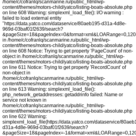
/home/c/cofranlq/scanmarine.ru/public_html/wp-
content/themes/motors-child/yatco/listing-boats-absolute.php
on line 608 Warning: simplexml_load_file(): I/O warning :
failed to load external entity
"https://data.yatco.com/dataservice/80aeb195-d31a-4d8e-
969d-03baf01f2639/search?
&pageSize=18&pageIndex=0&format=xml&LOARange=0,120
in /home/c/cofranlq/scanmarine.ru/public_html/wp-
content/themes/motors-child/yatco/listing-boats-absolute.php
on line 608 Notice: Trying to get property 'PageCount' of non-
object in /home/c/cofranlq/scanmarine.ru/public_html/wp-
content/themes/motors-child/yatco/listing-boats-absolute.php
on line 611 Notice: Trying to get property 'RecordCount' of
non-object in
/home/c/cofranlq/scanmarine.ru/public_html/wp-
content/themes/motors-child/yatco/listing-boats-absolute.php
on line 613 Warning: simplexml_load_file():
php_network_getaddresses: getaddrinfo failed: Name or
service not known in
/home/c/cofranlq/scanmarine.ru/public_html/wp-
content/themes/motors-child/yatco/listing-boats-absolute.php
on line 622 Warning:
simplexml_load_file(https://data.yatco.com/dataservice/80aeb
d31a-4d8e-969d-03baf01f2639/search?
&pageSize=18&pageIndex=-1&format=xml&LOARange=0,120