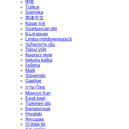
हिन्दी
Türkçe
Svenska
简体中文
Қазақ тілі
Azərbaycan dili
Български
Limba moldovenească
ქართული ენა
Tiếng Việt
Кыргы́з тили
lietuvių kalba
čeština
Malti
Slovenski
Gaeilge
ภาษาไทย
Монгол Хэл
Eesti keel
Türkmen dili
Беларуская
Hrvatski
Аҧсшәа
Oʻzbek tili