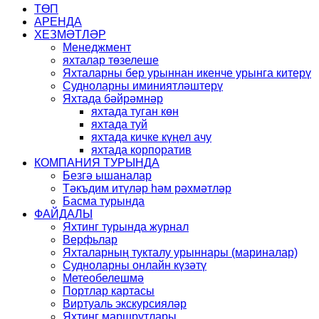
ТӨП
АРЕНДА
ХЕЗМӘТЛӘР
Менеджмент
яхталар төзелеше
Яхталарны бер урыннан икенче урынга китерү
Судноларны иминиятләштерү
Яхтада бәйрәмнәр
яхтада туган көн
яхтада туй
яхтада кичке күңел ачу
яхтада корпоратив
КОМПАНИЯ ТУРЫНДА
Безгә ышаналар
Тәкъдим итүләр һәм рәхмәтләр
Басма турында
ФАЙДАЛЫ
Яхтинг турында журнал
Верфьлар
Яхталарның тукталу урыннары (мариналар)
Судноларны онлайн күзәтү
Метеобелешмә
Портлар картасы
Виртуаль экскурсияләр
Яхтинг маршрутлары