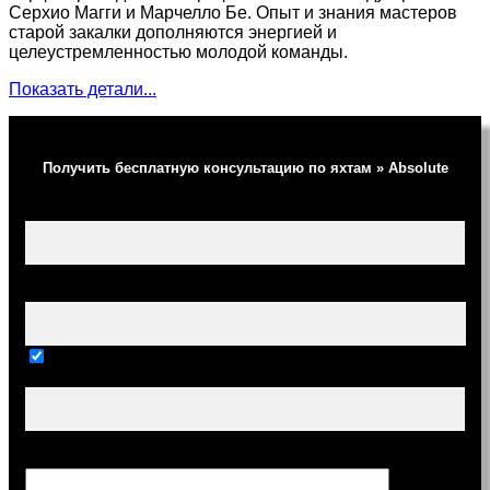
Серхио Магги и Марчелло Бе. Опыт и знания мастеров
старой закалки дополняются энергией и
целеустремленностью молодой команды.
Показать детали...
Получить бесплатную консультацию по яхтам » Absolute
Ваше имя (обязательно)
Ваш e-mail (обязательно)
Тема
Сообщение