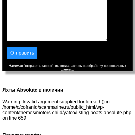
Нажимая "отправить запрос", вы соглашаетесь на обработку персональных
данных.
Яхты Absolute в наличии
Warning: Invalid argument supplied for foreach() in
/home/c/cofranlq/scanmarine.ru/public_html/wp-
content/themes/motors-child/yatco/listing-boats-absolute.php
on line 659