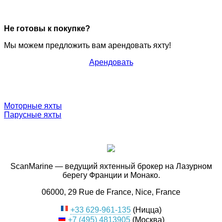
Не готовы к покупке?
Мы можем предложить вам арендовать яхту!
Арендовать
Моторные яхты
Парусные яхты
ScanMarine — ведущий яхтенный брокер на Лазурном
берегу Франции и Монако.
06000, 29 Rue de France, Nice, France
+33 629-961-135
(Ницца)
+7 (495) 4813905
(Москва)