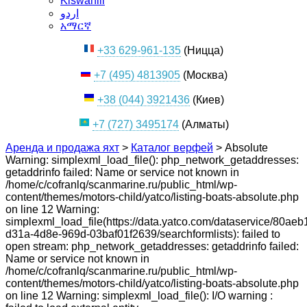
Kiswahili
اردو
አማርኛ
+33 629-961-135
(Ницца)
+7 (495) 4813905
(Москва)
+38 (044) 3921436
(Киев)
+7 (727) 3495174
(Алматы)
Аренда и продажа яхт
>
Каталог верфей
>
Absolute
Warning: simplexml_load_file(): php_network_getaddresses:
getaddrinfo failed: Name or service not known in
/home/c/cofranlq/scanmarine.ru/public_html/wp-
content/themes/motors-child/yatco/listing-boats-absolute.php
on line 12 Warning:
simplexml_load_file(https://data.yatco.com/dataservice/80aeb
d31a-4d8e-969d-03baf01f2639/searchformlists): failed to
open stream: php_network_getaddresses: getaddrinfo failed:
Name or service not known in
/home/c/cofranlq/scanmarine.ru/public_html/wp-
content/themes/motors-child/yatco/listing-boats-absolute.php
on line 12 Warning: simplexml_load_file(): I/O warning :