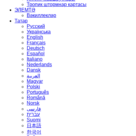
Тропик штормнар картасы
ЭЛЕМТӘ
Вәкиллекләр
Татар
Русский
Українська
English
Français
Deutsch
Español
Italiano
Nederlands
Dansk
العربية
Magyar
Polski
Português
Română
Norsk
فارسی
עברית
Suomi
日本語
한국어