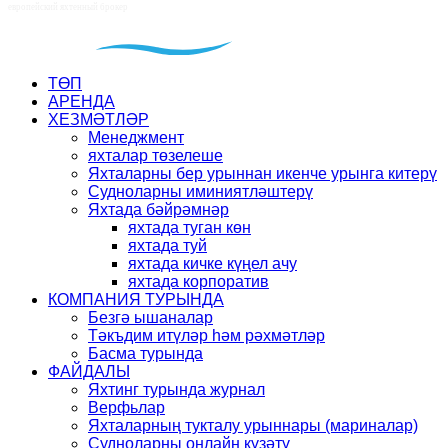
ТӨП
АРЕНДА
ХЕЗМӘТЛӘР
Менеджмент
яхталар төзелеше
Яхталарны бер урыннан икенче урынга китерү
Судноларны иминиятләштерү
Яхтада бәйрәмнәр
яхтада туган көн
яхтада туй
яхтада кичке күңел ачу
яхтада корпоратив
КОМПАНИЯ ТУРЫНДА
Безгә ышаналар
Тәкъдим итүләр һәм рәхмәтләр
Басма турында
ФАЙДАЛЫ
Яхтинг турында журнал
Верфьлар
Яхталарның тукталу урыннары (мариналар)
Судноларны онлайн күзәтү