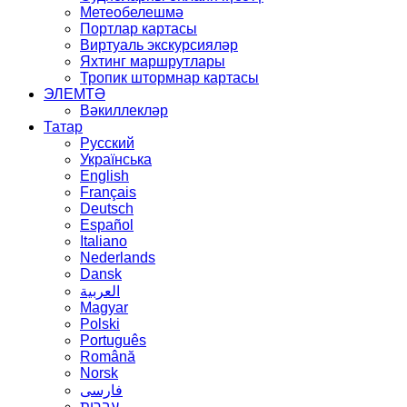
Метеобелешмә
Портлар картасы
Виртуаль экскурсияләр
Яхтинг маршрутлары
Тропик штормнар картасы
ЭЛЕМТӘ
Вәкиллекләр
Татар
Русский
Українська
English
Français
Deutsch
Español
Italiano
Nederlands
Dansk
العربية
Magyar
Polski
Português
Română
Norsk
فارسی
עברית