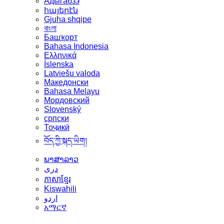
Адыгабзэ
հայերէն
Gjuha shqipe
বাংলা
Башҡорт
Bahasa Indonesia
Ελληνικά
Íslenska
Latviešu valoda
Македонски
Bahasa Melayu
Мордовский
Slovenský
српски
Тоҷикӣ
བོད་ཀྱི་སྐད་ཡིག།
ພາສາລາວ
دری
ភាសាខ្មែរ
Kiswahili
اردو
አማርኛ