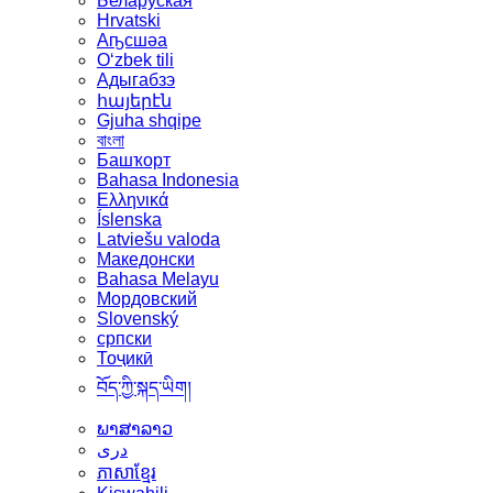
Беларуская
Hrvatski
Аҧсшәа
Oʻzbek tili
Адыгабзэ
հայերէն
Gjuha shqipe
বাংলা
Башҡорт
Bahasa Indonesia
Ελληνικά
Íslenska
Latviešu valoda
Македонски
Bahasa Melayu
Мордовский
Slovenský
српски
Тоҷикӣ
བོད་ཀྱི་སྐད་ཡིག།
ພາສາລາວ
دری
ភាសាខ្មែរ