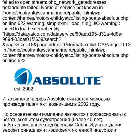
failed to open stream: php_network_getaddresses:
getaddrinfo failed: Name or service not known in
/home/c/cofranlq/scanmarine.ru/public_html/wp-
content/themes/motors-child/yatco/listing-boats-absolute.php
on line 622 Warning: simplexml_load_file(): I/O warning :
failed to load external entity
"https://data.yatco.com/dataservice/80aeb195-d31a-4d8e-
969d-03baf01f2639/search?
&pageSize=18&pageIndex=-1&format=xml&LOARange=0,120
in /home/c/cofranlq/scanmarine.ru/public_html/wp-
content/themes/motors-child/yatco/listing-boats-absolute.php
on line 622
est. 2002
Итальянская верфь Absolute считается молодым
производителем яхт, возникшим в 2002 году.
Но основателями компании являются профессионалы с
богатым опытом судостроения (более 40 лет),
работавшие ранее под брендом Gobbi. Идея создания
верфи принадлежит корифеям яхтенной индустрии