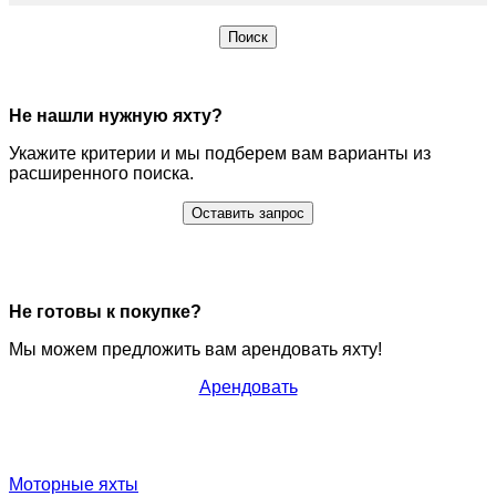
Поиск
Не нашли нужную яхту?
Укажите критерии и мы подберем вам варианты из
расширенного поиска.
Оставить запрос
Не готовы к покупке?
Мы можем предложить вам арендовать яхту!
Арендовать
Моторные яхты