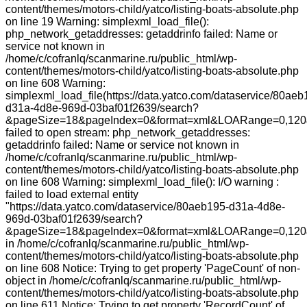
content/themes/motors-child/yatco/listing-boats-absolute.php
on line 19 Warning: simplexml_load_file():
php_network_getaddresses: getaddrinfo failed: Name or
service not known in
/home/c/cofranlq/scanmarine.ru/public_html/wp-
content/themes/motors-child/yatco/listing-boats-absolute.php
on line 608 Warning:
simplexml_load_file(https://data.yatco.com/dataservice/80aeb
d31a-4d8e-969d-03baf01f2639/search?
&pageSize=18&pageIndex=0&format=xml&LOARange=0,120&
failed to open stream: php_network_getaddresses:
getaddrinfo failed: Name or service not known in
/home/c/cofranlq/scanmarine.ru/public_html/wp-
content/themes/motors-child/yatco/listing-boats-absolute.php
on line 608 Warning: simplexml_load_file(): I/O warning :
failed to load external entity
"https://data.yatco.com/dataservice/80aeb195-d31a-4d8e-
969d-03baf01f2639/search?
&pageSize=18&pageIndex=0&format=xml&LOARange=0,120
in /home/c/cofranlq/scanmarine.ru/public_html/wp-
content/themes/motors-child/yatco/listing-boats-absolute.php
on line 608 Notice: Trying to get property 'PageCount' of non-
object in /home/c/cofranlq/scanmarine.ru/public_html/wp-
content/themes/motors-child/yatco/listing-boats-absolute.php
on line 611 Notice: Trying to get property 'RecordCount' of