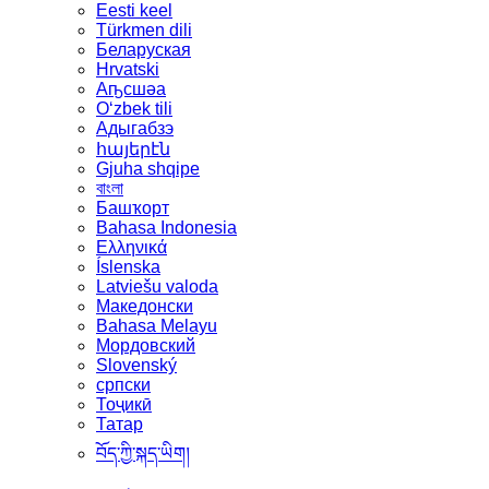
Eesti keel
Türkmen dili
Беларуская
Hrvatski
Аҧсшәа
Oʻzbek tili
Адыгабзэ
հայերէն
Gjuha shqipe
বাংলা
Башҡорт
Bahasa Indonesia
Ελληνικά
Íslenska
Latviešu valoda
Македонски
Bahasa Melayu
Мордовский
Slovenský
српски
Тоҷикӣ
Татар
བོད་ཀྱི་སྐད་ཡིག།