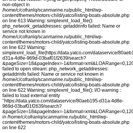
non-object in
/home/c/cofranlq/scanmarine.ru/public_html/wp-
content/themes/motors-child/yatco/listing-boats-absolute.php
on line 613 Warning: simplexml_load_file():
php_network_getaddresses: getaddrinfo failed: Name or
service not known in
/home/c/cofranlq/scanmarine.ru/public_html/wp-
content/themes/motors-child/yatco/listing-boats-absolute.php
on line 622 Warning:
simplexml_load_file(https://data.yatco.com/dataservice/80aeb
d31a-4d8e-969d-03baf01f2639/search?
&pageSize=18&pageIndex=-1&format=xml&LOARange=0,120
failed to open stream: php_network_getaddresses:
getaddrinfo failed: Name or service not known in
/home/c/cofranlq/scanmarine.ru/public_html/wp-
content/themes/motors-child/yatco/listing-boats-absolute.php
on line 622 Warning: simplexml_load_file(): I/O warning :
failed to load external entity
"https://data.yatco.com/dataservice/80aeb195-d31a-4d8e-
969d-03baf01f2639/search?
&pageSize=18&pageIndex=-1&format=xml&LOARange=0,120
in /home/c/cofranlq/scanmarine.ru/public_html/wp-
content/themes/motors-child/yatco/listing-boats-absolute.php
on line 622