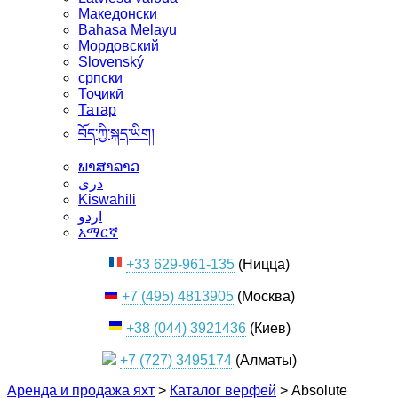
Македонски
Bahasa Melayu
Мордовский
Slovenský
српски
Тоҷикӣ
Татар
བོད་ཀྱི་སྐད་ཡིག།
ພາສາລາວ
دری
Kiswahili
اردو
አማርኛ
+33 629-961-135
(Ницца)
+7 (495) 4813905
(Москва)
+38 (044) 3921436
(Киев)
+7 (727) 3495174
(Алматы)
Аренда и продажа яхт
>
Каталог верфей
>
Absolute