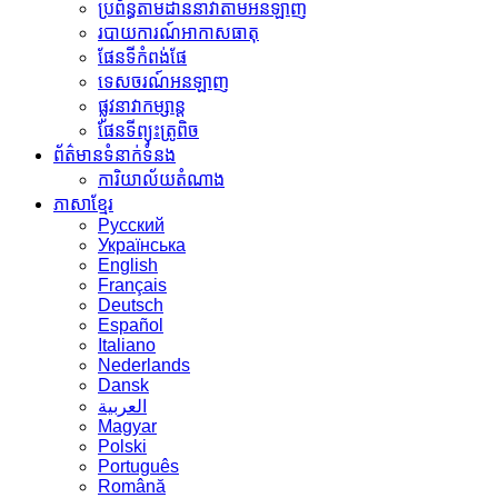
ប្រព័ន្ធតាមដាននាវាតាមអនឡាញ
របាយការណ៍អាកាសធាតុ
ផែនទីកំពង់ផែ
ទេសចរណ៍អនឡាញ
ផ្លូវនាវាកម្សាន្ត
ផែនទីព្យុះត្រូពិច
ព័ត៌មានទំនាក់ទំនង
ការិយាល័យតំណាង
ភាសាខ្មែរ
Русский
Українська
English
Français
Deutsch
Español
Italiano
Nederlands
Dansk
العربية
Magyar
Polski
Português
Română