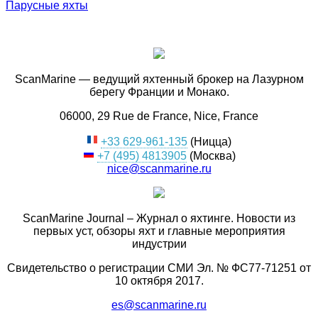
Парусные яхты
ScanMarine — ведущий яхтенный брокер на Лазурном
берегу Франции и Монако.
06000, 29 Rue de France, Nice, France
+33 629-961-135
(Ницца)
+7 (495) 4813905
(Москва)
nice@scanmarine.ru
ScanMarine Journal – Журнал о яхтинге. Новости из
первых уст, обзоры яхт и главные мероприятия
индустрии
Свидетельство о регистрации СМИ Эл. № ФС77-71251 от
10 октября 2017.
es@scanmarine.ru