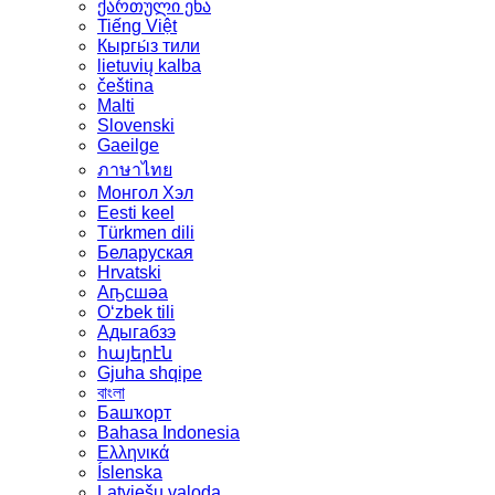
ქართული ენა
Tiếng Việt
Кыргы́з тили
lietuvių kalba
čeština
Malti
Slovenski
Gaeilge
ภาษาไทย
Монгол Хэл
Eesti keel
Türkmen dili
Беларуская
Hrvatski
Аҧсшәа
Oʻzbek tili
Адыгабзэ
հայերէն
Gjuha shqipe
বাংলা
Башҡорт
Bahasa Indonesia
Ελληνικά
Íslenska
Latviešu valoda