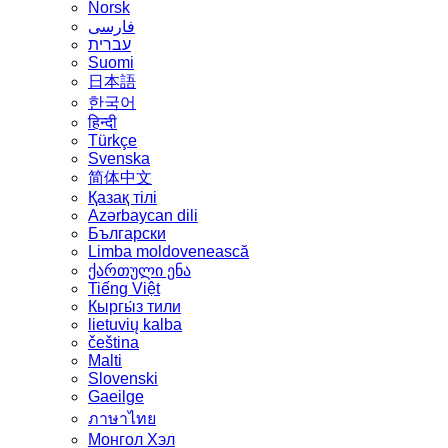
Norsk
فارسی
עברית
Suomi
日本語
한국어
हिन्दी
Türkçe
Svenska
简体中文
Қазақ тілі
Azərbaycan dili
Български
Limba moldovenească
ქართული ენა
Tiếng Việt
Кыргы́з тили
lietuvių kalba
čeština
Malti
Slovenski
Gaeilge
ภาษาไทย
Монгол Хэл