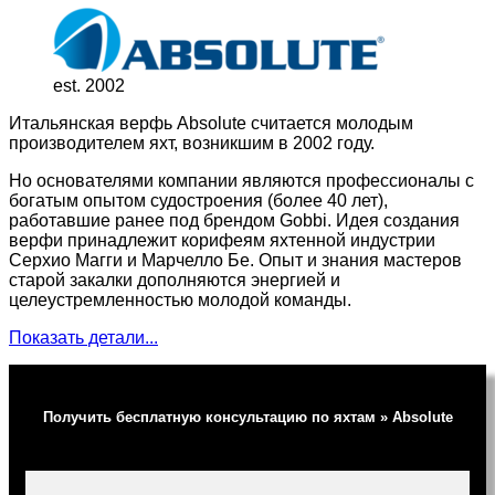
est. 2002
Итальянская верфь Absolute считается молодым
производителем яхт, возникшим в 2002 году.
Но основателями компании являются профессионалы с
богатым опытом судостроения (более 40 лет),
работавшие ранее под брендом Gobbi. Идея создания
верфи принадлежит корифеям яхтенной индустрии
Серхио Магги и Марчелло Бе. Опыт и знания мастеров
старой закалки дополняются энергией и
целеустремленностью молодой команды.
Показать детали...
Получить бесплатную консультацию по яхтам » Absolute
Ваше имя (обязательно)