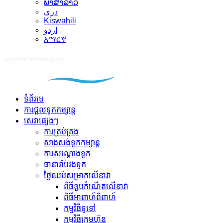
ພາສາລາວ
دری
Kiswahili
اردو
አማርኛ
ទំព័រមេ
ការជួលទូកកម្សាន្ត
សេវាផ្សេងៗ
ការគ្រប់គ្រង
សាងសង់ទូកកម្សាន្ត
ការសណ្ដោងទូក
ធានារ៉ាប់រងទូក
ថ្ងៃឈប់សម្រាកលើនាវា
ពិធីខួបកំណើតលើនាវា
ពិធីអាពាហ៍ពិពាហ៍
កម្មវិធីទូទៅ
កម្មវិធីក្រុមហ៊ុន