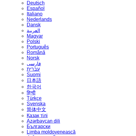
Deutsch
Español
Italiano
Nederlands
Dansk
العربية
Magyar
Polski
Português
Română
Norsk
فارسی
עברית
Suomi
日本語
한국어
हिन्दी
Türkçe
Svenska
简体中文
Қазақ тілі
Azərbaycan dili
Български
Limba moldovenească