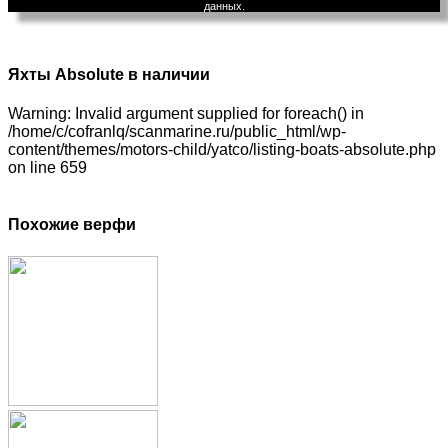
данных.
Яхты Absolute в наличии
Warning: Invalid argument supplied for foreach() in
/home/c/cofranlq/scanmarine.ru/public_html/wp-
content/themes/motors-child/yatco/listing-boats-absolute.php
on line 659
Похожие верфи