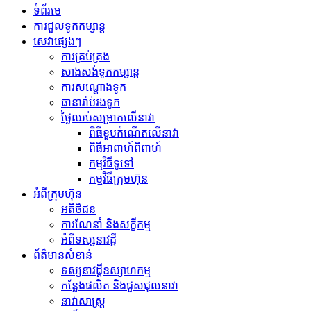
ទំព័រមេ
ការជួលទូកកម្សាន្ត
សេវាផ្សេងៗ
ការគ្រប់គ្រង
សាងសង់ទូកកម្សាន្ត
ការសណ្ដោងទូក
ធានារ៉ាប់រងទូក
ថ្ងៃឈប់សម្រាកលើនាវា
ពិធីខួបកំណើតលើនាវា
ពិធីអាពាហ៍ពិពាហ៍
កម្មវិធីទូទៅ
កម្មវិធីក្រុមហ៊ុន
អំពីក្រុមហ៊ុន
អតិថិជន
ការណែនាំ និងសក្ខីកម្ម
អំពីទស្សនាវដ្តី
ព័ត៌មានសំខាន់
ទស្សនាវដ្ដីឧស្សាហកម្ម
កន្លែងផលិត និងជួសជុលនាវា
នាវាសាស្រ្ត