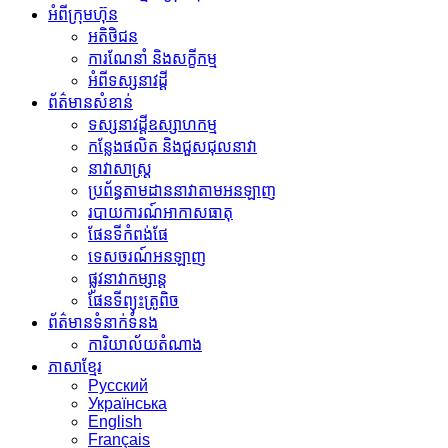
អំពីក្រុមហ៊ុន
អតិថិជន
ការណែនាំ និងសក្ខីកម្ម
អំពីទស្សនាវដ្តី
ព័ត៌មានសំខាន់
ទស្សនាវដ្ដីឧស្សាហកម្ម
កន្លែងផលិត និងជួសជុលនាវា
នាវាសាស្រ្ត
ប្រព័ន្ធតាមដាននាវាតាមអនឡាញ
របាយការណ៍អាកាសធាតុ
ផែនទីកំពង់ផែ
ទេសចរណ៍អនឡាញ
ផ្លូវនាវាកម្សាន្ត
ផែនទីព្យុះត្រូពិច
ព័ត៌មានទំនាក់ទំនង
ការិយាល័យតំណាង
ភាសាខ្មែរ
Русский
Українська
English
Français