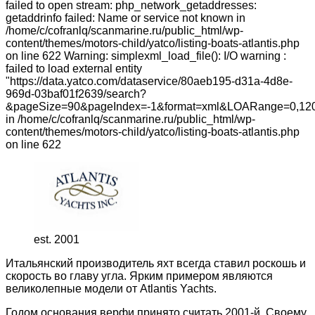
failed to open stream: php_network_getaddresses:
getaddrinfo failed: Name or service not known in
/home/c/cofranlq/scanmarine.ru/public_html/wp-
content/themes/motors-child/yatco/listing-boats-atlantis.php
on line 622 Warning: simplexml_load_file(): I/O warning :
failed to load external entity
"https://data.yatco.com/dataservice/80aeb195-d31a-4d8e-
969d-03baf01f2639/search?
&pageSize=90&pageIndex=-1&format=xml&LOARange=0,120
in /home/c/cofranlq/scanmarine.ru/public_html/wp-
content/themes/motors-child/yatco/listing-boats-atlantis.php
on line 622
est. 2001
Итальянский производитель яхт всегда ставил роскошь и
скорость во главу угла. Ярким примером являются
великолепные модели от Atlantis Yachts.
Годом основания верфи принято считать 2001-й. Своему