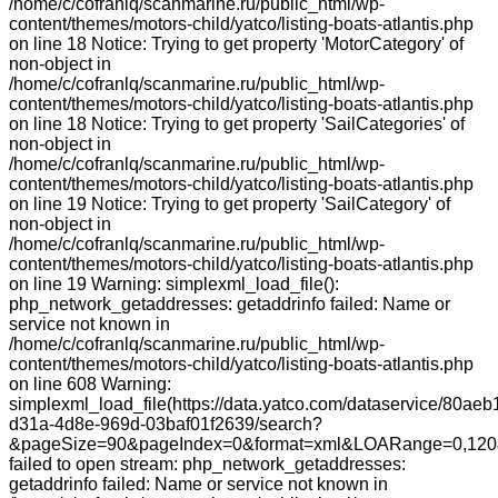
/home/c/cofranlq/scanmarine.ru/public_html/wp-
content/themes/motors-child/yatco/listing-boats-atlantis.php
on line 18 Notice: Trying to get property 'MotorCategory' of
non-object in
/home/c/cofranlq/scanmarine.ru/public_html/wp-
content/themes/motors-child/yatco/listing-boats-atlantis.php
on line 18 Notice: Trying to get property 'SailCategories' of
non-object in
/home/c/cofranlq/scanmarine.ru/public_html/wp-
content/themes/motors-child/yatco/listing-boats-atlantis.php
on line 19 Notice: Trying to get property 'SailCategory' of
non-object in
/home/c/cofranlq/scanmarine.ru/public_html/wp-
content/themes/motors-child/yatco/listing-boats-atlantis.php
on line 19 Warning: simplexml_load_file():
php_network_getaddresses: getaddrinfo failed: Name or
service not known in
/home/c/cofranlq/scanmarine.ru/public_html/wp-
content/themes/motors-child/yatco/listing-boats-atlantis.php
on line 608 Warning:
simplexml_load_file(https://data.yatco.com/dataservice/80aeb
d31a-4d8e-969d-03baf01f2639/search?
&pageSize=90&pageIndex=0&format=xml&LOARange=0,120&
failed to open stream: php_network_getaddresses:
getaddrinfo failed: Name or service not known in