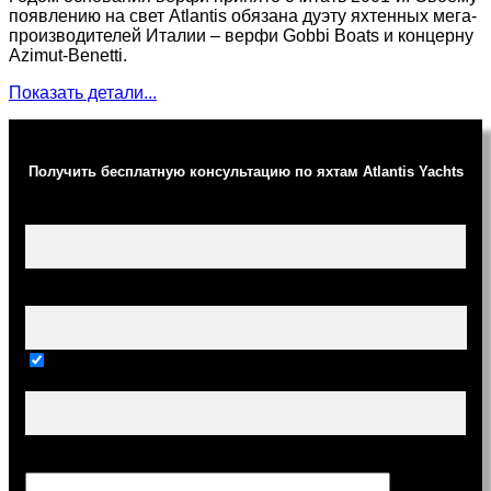
появлению на свет Atlantis обязана дуэту яхтенных мега-
производителей Италии – верфи Gobbi Boats и концерну
Azimut-Benetti.
Показать детали...
Получить бесплатную консультацию по яхтам Atlantis Yachts
Ваше имя (обязательно)
Ваш e-mail (обязательно)
Тема
Сообщение