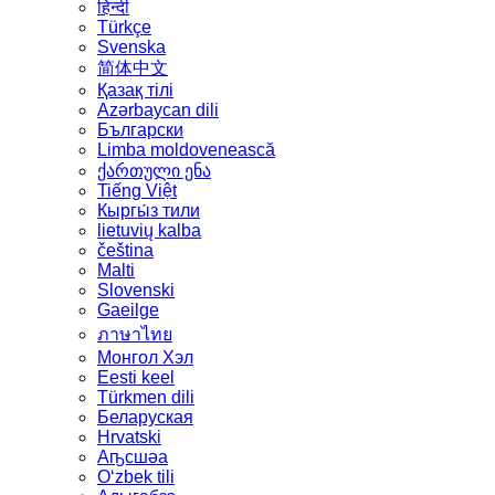
हिन्दी
Türkçe
Svenska
简体中文
Қазақ тілі
Azərbaycan dili
Български
Limba moldovenească
ქართული ენა
Tiếng Việt
Кыргы́з тили
lietuvių kalba
čeština
Malti
Slovenski
Gaeilge
ภาษาไทย
Монгол Хэл
Eesti keel
Türkmen dili
Беларуская
Hrvatski
Аҧсшәа
Oʻzbek tili