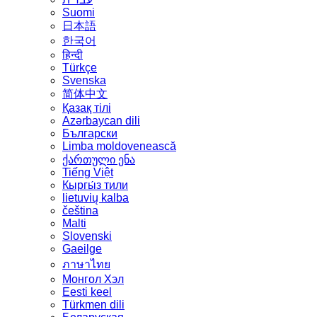
Suomi
日本語
한국어
हिन्दी
Türkçe
Svenska
简体中文
Қазақ тілі
Azərbaycan dili
Български
Limba moldovenească
ქართული ენა
Tiếng Việt
Кыргы́з тили
lietuvių kalba
čeština
Malti
Slovenski
Gaeilge
ภาษาไทย
Монгол Хэл
Eesti keel
Türkmen dili