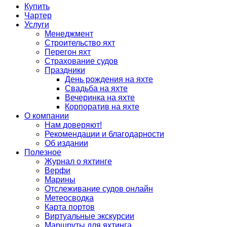
Купить
Чартер
Услуги
Менеджмент
Строительство яхт
Перегон яхт
Страхование судов
Праздники
День рождения на яхте
Свадьба на яхте
Вечеринка на яхте
Корпоратив на яхте
О компании
Нам доверяют!
Рекомендации и благодарности
Об издании
Полезное
Журнал о яхтинге
Верфи
Марины
Отслеживание судов онлайн
Метеосводка
Карта портов
Виртуальные экскурсии
Маршруты для яхтинга