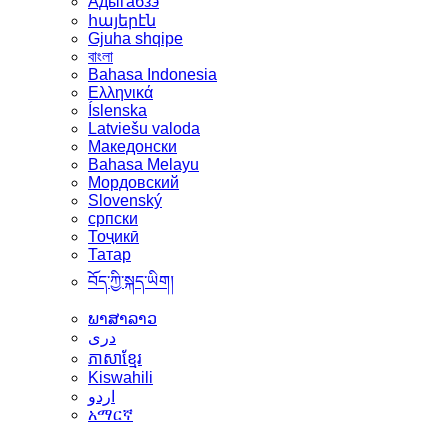
Адыгабзэ
հայերէն
Gjuha shqipe
বাংলা
Bahasa Indonesia
Ελληνικά
Íslenska
Latviešu valoda
Македонски
Bahasa Melayu
Мордовский
Slovenský
српски
Тоҷикӣ
Татар
བོད་ཀྱི་སྐད་ཡིག།
ພາສາລາວ
دری
ភាសាខ្មែរ
Kiswahili
اردو
አማርኛ