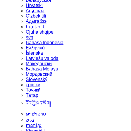
Беларуская
Hrvatski
Аҧсшәа
Oʻzbek tili
Адыгабзэ
հայերէն
Gjuha shqipe
বাংলা
Bahasa Indonesia
Ελληνικά
Íslenska
Latviešu valoda
Македонски
Bahasa Melayu
Мордовский
Slovenský
српски
Тоҷикӣ
Татар
བོད་ཀྱི་སྐད་ཡིག།
ພາສາລາວ
دری
ភាសាខ្មែរ