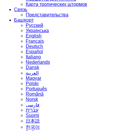
Карта тропических штормов
Связь
Представительства
Башҡорт
Русский
Українська
English
Français
Deutsch
Español
Italiano
Nederlands
Dansk
العربية
Magyar
Polski
Português
Română
Norsk
فارسی
עברית
Suomi
日本語
한국어