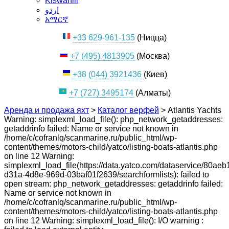
Kiswahili
اردو
አማርኛ
+33 629-961-135
(Ницца)
+7 (495) 4813905
(Москва)
+38 (044) 3921436
(Киев)
+7 (727) 3495174
(Алматы)
Аренда и продажа яхт
>
Каталог верфей
>
Atlantis Yachts
Warning: simplexml_load_file(): php_network_getaddresses:
getaddrinfo failed: Name or service not known in
/home/c/cofranlq/scanmarine.ru/public_html/wp-
content/themes/motors-child/yatco/listing-boats-atlantis.php
on line 12 Warning:
simplexml_load_file(https://data.yatco.com/dataservice/80aeb
d31a-4d8e-969d-03baf01f2639/searchformlists): failed to
open stream: php_network_getaddresses: getaddrinfo failed:
Name or service not known in
/home/c/cofranlq/scanmarine.ru/public_html/wp-
content/themes/motors-child/yatco/listing-boats-atlantis.php
on line 12 Warning: simplexml_load_file(): I/O warning :