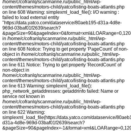
/home/c/cofranlq/scanmarine.ru/public_html/wp-
content/themes/motors-child/yatco/listing-boats-atlantis.php
on line 608 Warning: simplexml_load_file(): I/O warning :
failed to load external entity
"https://data.yatco.com/dataservice/80aeb195-d31a-4d8e-
969d-03baf01f2639/search?
&pageSize=90&pageIndex=0&format=xml&LOARange=0,120&
in /home/c/cofranlq/scanmarine.ru/public_html/wp-
content/themes/motors-child/yatco/listing-boats-atlantis.php
on line 608 Notice: Trying to get property 'PageCount' of non-
object in /home/c/cofranlq/scanmarine.ru/public_html/wp-
content/themes/motors-child/yatco/listing-boats-atlantis.php
on line 611 Notice: Trying to get property 'RecordCount' of
non-object in
/home/c/cofranlq/scanmarine.ru/public_html/wp-
content/themes/motors-child/yatco/listing-boats-atlantis.php
on line 613 Warning: simplexml_load_file():
php_network_getaddresses: getaddrinfo failed: Name or
service not known in
/home/c/cofranlq/scanmarine.ru/public_html/wp-
content/themes/motors-child/yatco/listing-boats-atlantis.php
on line 622 Warning:
simplexml_load_file(https://data.yatco.com/dataservice/80aeb
d31a-4d8e-969d-03baf01f2639/search?
&pageSize=90&pageIndex=-1&format=xml&LOARange=0,120