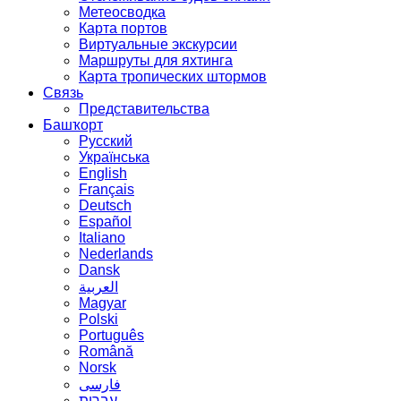
Метеосводка
Карта портов
Виртуальные экскурсии
Маршруты для яхтинга
Карта тропических штормов
Связь
Представительства
Башҡорт
Русский
Українська
English
Français
Deutsch
Español
Italiano
Nederlands
Dansk
العربية
Magyar
Polski
Português
Română
Norsk
فارسی
עברית