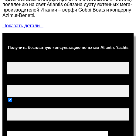
появлению на свет Atlantis обязана дуэту яхтенных мега-
производителей Италии – верфи Gobbi Boats и концерну
Azimut-Benetti.
Показать детали...
Получить бесплатную консультацию по яхтам Atlantis Yachts
Ваше имя (обязательно)
Ваш e-mail (обязательно)
Тема
Сообщение