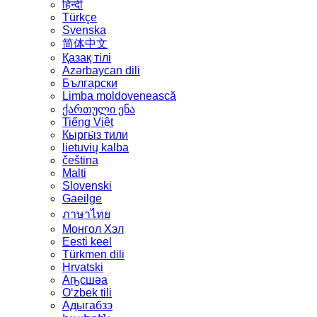
हिन्दी
Türkçe
Svenska
简体中文
Қазақ тілі
Azərbaycan dili
Български
Limba moldovenească
ქართული ენა
Tiếng Việt
Кыргы́з тили
lietuvių kalba
čeština
Malti
Slovenski
Gaeilge
ภาษาไทย
Монгол Хэл
Eesti keel
Türkmen dili
Hrvatski
Аҧсшәа
Oʻzbek tili
Адыгабзэ