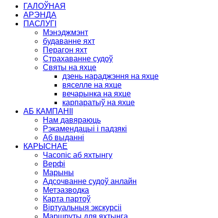
ГАЛОЎНАЯ
АРЭНДА
ПАСЛУГІ
Мэнэджмэнт
будаванне яхт
Перагон яхт
Страхаванне судоў
Святы на яхце
дзень нараджэння на яхце
вяселле на яхце
вечарынка на яхце
карпаратыў на яхце
АБ КАМПАНІІ
Нам давяраюць
Рэкамендацыі і падзякі
Аб выданні
КАРЫСНАЕ
Часопіс аб яхтынгу
Верфі
Марыны
Адсочванне судоў анлайн
Метэазводка
Карта партоў
Віртуальныя экскурсіі
Маршруты для яхтынга