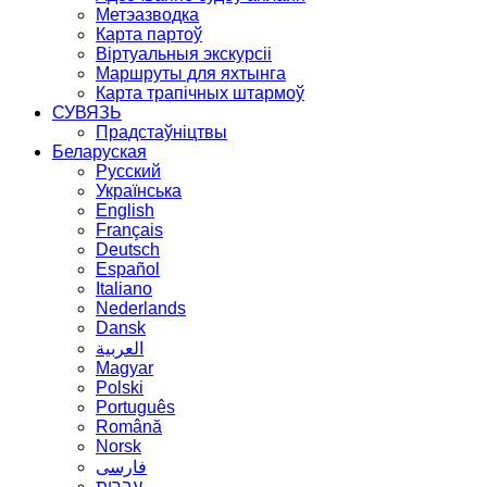
Метэазводка
Карта партоў
Віртуальныя экскурсіі
Маршруты для яхтынга
Карта трапічных штармоў
СУВЯЗЬ
Прадстаўніцтвы
Беларуская
Русский
Українська
English
Français
Deutsch
Español
Italiano
Nederlands
Dansk
العربية
Magyar
Polski
Português
Română
Norsk
فارسی
עברית