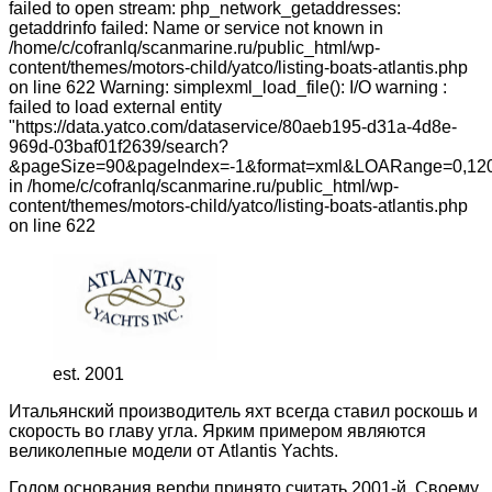
failed to open stream: php_network_getaddresses:
getaddrinfo failed: Name or service not known in
/home/c/cofranlq/scanmarine.ru/public_html/wp-
content/themes/motors-child/yatco/listing-boats-atlantis.php
on line 622 Warning: simplexml_load_file(): I/O warning :
failed to load external entity
"https://data.yatco.com/dataservice/80aeb195-d31a-4d8e-
969d-03baf01f2639/search?
&pageSize=90&pageIndex=-1&format=xml&LOARange=0,120
in /home/c/cofranlq/scanmarine.ru/public_html/wp-
content/themes/motors-child/yatco/listing-boats-atlantis.php
on line 622
est. 2001
Итальянский производитель яхт всегда ставил роскошь и
скорость во главу угла. Ярким примером являются
великолепные модели от Atlantis Yachts.
Годом основания верфи принято считать 2001-й. Своему