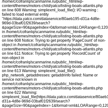
/home/c/cofranlq/scanmarine.ru/public_html/wp-
content/themes/motors-child/yatco/listing-boats-atlantis.php
on line 608 Warning: simplexml_load_file(): I/O warning :
failed to load external entity
"https://data.yatco.com/dataservice/80aeb195-d31a-4d8e-
969d-03baf01f2639/search?
&pageSize=90&pageIndex=0&format=xml&LOARange=0,120&
in /home/c/cofranlq/scanmarine.ru/public_html/wp-
content/themes/motors-child/yatco/listing-boats-atlantis.php
on line 608 Notice: Trying to get property 'PageCount' of non-
object in /home/c/cofranlq/scanmarine.ru/public_html/wp-
content/themes/motors-child/yatco/listing-boats-atlantis.php
on line 611 Notice: Trying to get property 'RecordCount' of
non-object in
/home/c/cofranlq/scanmarine.ru/public_html/wp-
content/themes/motors-child/yatco/listing-boats-atlantis.php
on line 613 Warning: simplexml_load_file():
php_network_getaddresses: getaddrinfo failed: Name or
service not known in
/home/c/cofranlq/scanmarine.ru/public_html/wp-
content/themes/motors-child/yatco/listing-boats-atlantis.php
on line 622 Warning:
simplexml_load_file(https://data.yatco.com/dataservice/80aeb
d31a-4d8e-969d-03baf01f2639/search?
&pageSize=90&pageIndex=-1&format=xml&LOARange=0,120