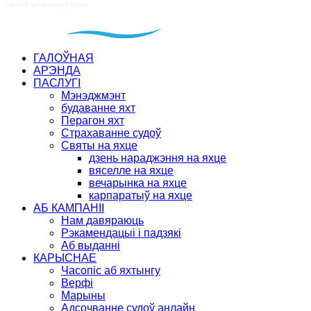
ГАЛОЎНАЯ
АРЭНДА
ПАСЛУГІ
Мэнэджмэнт
будаванне яхт
Перагон яхт
Страхаванне судоў
Святы на яхце
дзень нараджэння на яхце
вяселле на яхце
вечарынка на яхце
карпаратыў на яхце
АБ КАМПАНІІ
Нам давяраюць
Рэкамендацыі і падзякі
Аб выданні
КАРЫСНАЕ
Часопіс аб яхтынгу
Верфі
Марыны
Адсочванне судоў анлайн