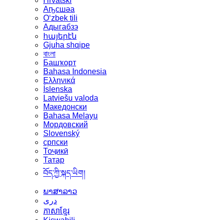
Hrvatski
Аҧсшәа
Oʻzbek tili
Адыгабзэ
հայերէն
Gjuha shqipe
বাংলা
Башҡорт
Bahasa Indonesia
Ελληνικά
Íslenska
Latviešu valoda
Македонски
Bahasa Melayu
Мордовский
Slovenský
српски
Тоҷикӣ
Татар
བོད་ཀྱི་སྐད་ཡིག།
ພາສາລາວ
دری
ភាសាខ្មែរ