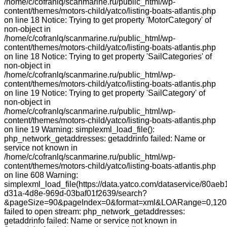
/home/c/cofranlq/scanmarine.ru/public_html/wp-
content/themes/motors-child/yatco/listing-boats-atlantis.php
on line 18 Notice: Trying to get property 'MotorCategory' of
non-object in
/home/c/cofranlq/scanmarine.ru/public_html/wp-
content/themes/motors-child/yatco/listing-boats-atlantis.php
on line 18 Notice: Trying to get property 'SailCategories' of
non-object in
/home/c/cofranlq/scanmarine.ru/public_html/wp-
content/themes/motors-child/yatco/listing-boats-atlantis.php
on line 19 Notice: Trying to get property 'SailCategory' of
non-object in
/home/c/cofranlq/scanmarine.ru/public_html/wp-
content/themes/motors-child/yatco/listing-boats-atlantis.php
on line 19 Warning: simplexml_load_file():
php_network_getaddresses: getaddrinfo failed: Name or
service not known in
/home/c/cofranlq/scanmarine.ru/public_html/wp-
content/themes/motors-child/yatco/listing-boats-atlantis.php
on line 608 Warning:
simplexml_load_file(https://data.yatco.com/dataservice/80aeb
d31a-4d8e-969d-03baf01f2639/search?
&pageSize=90&pageIndex=0&format=xml&LOARange=0,120&
failed to open stream: php_network_getaddresses:
getaddrinfo failed: Name or service not known in