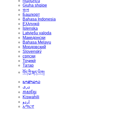
հայերէն
Gjuha shqipe
বাংলা
Башҡорт
Bahasa Indonesia
Ελληνικά
Íslenska
Latviešu valoda
Македонски
Bahasa Melayu
Мордовский
Slovenský
српски
Тоҷикӣ
Татар
བོད་ཀྱི་སྐད་ཡིག།
ພາສາລາວ
دری
ភាសាខ្មែរ
Kiswahili
اردو
አማርኛ