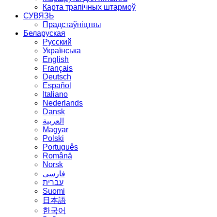
Карта трапічных штармоў
СУВЯЗЬ
Прадстаўніцтвы
Беларуская
Русский
Українська
English
Français
Deutsch
Español
Italiano
Nederlands
Dansk
العربية
Magyar
Polski
Português
Română
Norsk
فارسی
עברית
Suomi
日本語
한국어