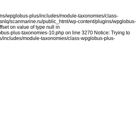
lugins/wpglobus-plus/includes/module-taxonomies/class-
franlq/scanmarine.ru/public_html/wp-content/plugins/wpglobus-
et on value of type null in
bus-plus-taxonomies-10.php on line 3270 Notice: Trying to
lus/includes/module-taxonomies/class-wpglobus-plus-