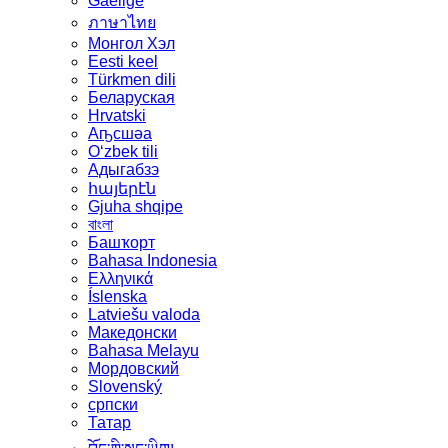
Gaeilge
ภาษาไทย
Монгол Хэл
Eesti keel
Türkmen dili
Беларуская
Hrvatski
Аҧсшәа
Oʻzbek tili
Адыгабзэ
հայերէն
Gjuha shqipe
বাংলা
Башҡорт
Bahasa Indonesia
Ελληνικά
Íslenska
Latviešu valoda
Македонски
Bahasa Melayu
Мордовский
Slovenský
српски
Татар