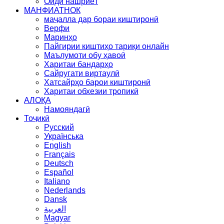
Оиди нашриёт
МАНФИАТНОК
маҷалла дар бораи киштиронӣ
Верфи
Маринҳо
Пайгирии киштиҳо тариқи онлайн
Маълумоти обу ҳавоӣ
Харитаи бандарҳо
Сайругати виртаулӣ
Хатсайрҳо барои киштиронӣ
Харитаи обхезии тропикӣ
АЛОҚА
Намояндагӣ
Тоҷикӣ
Русский
Українська
English
Français
Deutsch
Español
Italiano
Nederlands
Dansk
العربية
Magyar