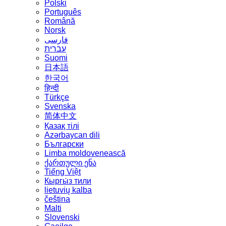
Polski
Português
Română
Norsk
فارسی
עברית
Suomi
日本語
한국어
हिन्दी
Türkçe
Svenska
简体中文
Қазақ тілі
Azərbaycan dili
Български
Limba moldovenească
ქართული ენა
Tiếng Việt
Кыргы́з тили
lietuvių kalba
čeština
Malti
Slovenski