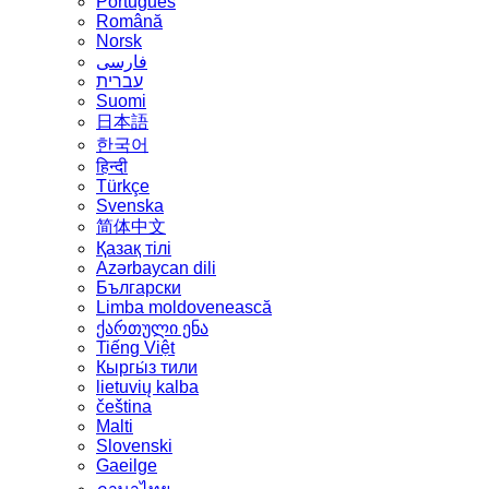
Português
Română
Norsk
فارسی
עברית
Suomi
日本語
한국어
हिन्दी
Türkçe
Svenska
简体中文
Қазақ тілі
Azərbaycan dili
Български
Limba moldovenească
ქართული ენა
Tiếng Việt
Кыргы́з тили
lietuvių kalba
čeština
Malti
Slovenski
Gaeilge