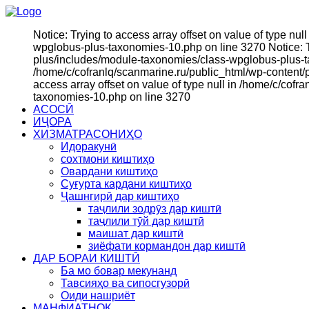
Notice: Trying to access array offset on value of type n
wpglobus-plus-taxonomies-10.php on line 3270 Notice: Tr
plus/includes/module-taxonomies/class-wpglobus-plus-tax
/home/c/cofranlq/scanmarine.ru/public_html/wp-content/
access array offset on value of type null in /home/c/co
taxonomies-10.php on line 3270
АСОСӢ
ИҶОРА
ХИЗМАТРАСОНИҲО
Идоракунӣ
сохтмони киштиҳо
Овардани киштиҳо
Суғурта кардани киштиҳо
Ҷашнгирӣ дар киштиҳо
таҷлили зодрӯз дар киштӣ
таҷлили тӯй дар киштӣ
маишат дар киштӣ
зиёфати кормандон дар киштӣ
ДАР БОРАИ КИШТӢ
Ба мо бовар мекунанд
Тавсияҳо ва сипосгузорӣ
Оиди нашриёт
МАНФИАТНОК