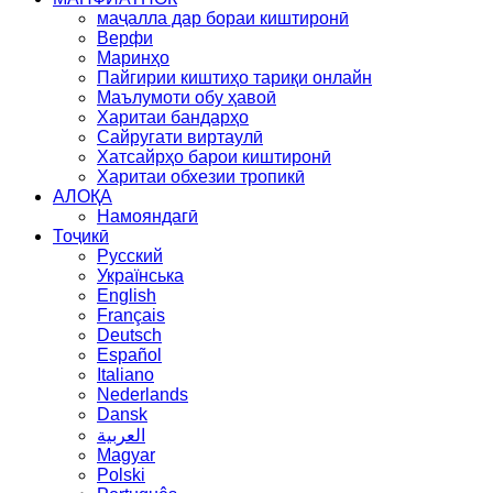
маҷалла дар бораи киштиронӣ
Верфи
Маринҳо
Пайгирии киштиҳо тариқи онлайн
Маълумоти обу ҳавоӣ
Харитаи бандарҳо
Сайругати виртаулӣ
Хатсайрҳо барои киштиронӣ
Харитаи обхезии тропикӣ
АЛОҚА
Намояндагӣ
Тоҷикӣ
Русский
Українська
English
Français
Deutsch
Español
Italiano
Nederlands
Dansk
العربية
Magyar
Polski