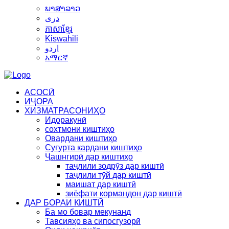
ພາສາລາວ
دری
ភាសាខ្មែរ
Kiswahili
اردو
አማርኛ
АСОСӢ
ИҶОРА
ХИЗМАТРАСОНИҲО
Идоракунӣ
сохтмони киштиҳо
Овардани киштиҳо
Суғурта кардани киштиҳо
Ҷашнгирӣ дар киштиҳо
таҷлили зодрӯз дар киштӣ
таҷлили тӯй дар киштӣ
маишат дар киштӣ
зиёфати кормандон дар киштӣ
ДАР БОРАИ КИШТӢ
Ба мо бовар мекунанд
Тавсияҳо ва сипосгузорӣ