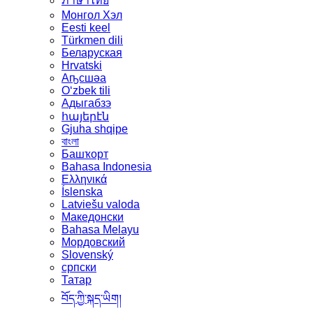
ภาษาไทย
Монгол Хэл
Eesti keel
Türkmen dili
Беларуская
Hrvatski
Аҧсшәа
Oʻzbek tili
Адыгабзэ
հայերէն
Gjuha shqipe
বাংলা
Башҡорт
Bahasa Indonesia
Ελληνικά
Íslenska
Latviešu valoda
Македонски
Bahasa Melayu
Мордовский
Slovenský
српски
Татар
བོད་ཀྱི་སྐད་ཡིག།