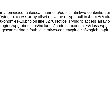
ull in /home/c/cofranlq/scanmarine.ru/public_html/wp-content/p
ying to access array offset on value of type null in /home/c/co
onomies-10.php on line 3270 Notice: Trying to access array offs
plugins/wpglobus-plus/includes/module-taxonomies/class-wpglo
franlq/scanmarine.ru/public_html/wp-content/plugins/wpglobus-p