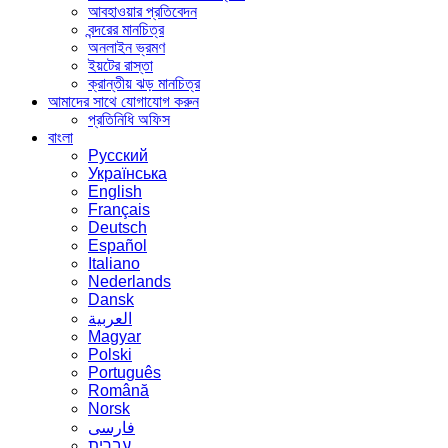
আবহাওয়ার প্রতিবেদন
বন্দরের মানচিত্র
অনলাইন ভ্রমণ
ইয়টের রাস্তা
ক্রান্তীয় ঝড় মানচিত্র
আমাদের সাথে যোগাযোগ করুন
প্রতিনিধি অফিস
বাংলা
Русский
Українська
English
Français
Deutsch
Español
Italiano
Nederlands
Dansk
العربية
Magyar
Polski
Português
Română
Norsk
فارسی
עברית