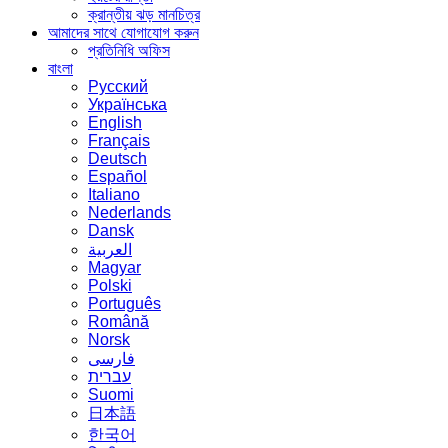
ক্রান্তীয় ঝড় মানচিত্র
আমাদের সাথে যোগাযোগ করুন
প্রতিনিধি অফিস
বাংলা
Русский
Українська
English
Français
Deutsch
Español
Italiano
Nederlands
Dansk
العربية
Magyar
Polski
Português
Română
Norsk
فارسی
עברית
Suomi
日本語
한국어