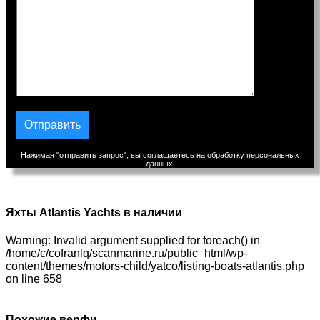
Нажимая "отправить запрос", вы соглашаетесь на обработку персональных
данных.
Яхты Atlantis Yachts в наличии
Warning: Invalid argument supplied for foreach() in
/home/c/cofranlq/scanmarine.ru/public_html/wp-
content/themes/motors-child/yatco/listing-boats-atlantis.php
on line 658
Похожие верфи