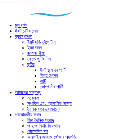
মূল পৃষ্ঠা
ইয়ট চার্টার সেবা
ব্যবস্থাপনা
ইয়ট দড়ি বেঁধে টানা
ইয়ট ভবন
জাহাজ বীমা
বোর্ডে ছুটির দিন
ছুটির
ইয়ট জন্মদিন পার্টি
বিবাহ উৎসব
পার্টি
কোম্পানীর পার্টি
আমাদের সম্বন্ধে
মক্কেল
সুপারিশ এবং প্রামাণিক সাক্ষ্য
দৈনিক সংবাদ সম্বন্ধে
প্রয়োজনীয় তথ্য
শিল্প দৈনিক সংবাদ
জাহাজ নির্মাণের স্থান
নৌসৈনিক দল
অনলাইন জাহাজ খোঁজার পদ্ধতি