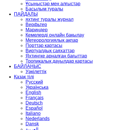
Ұсыныстар мен алғыстар
Басылым туралы
ПАЙДАЛЫ
яхтинг туралы журнал
Верфьтер
Мариндер
Кемелерді онлайн бақылау
Метеорологиялық ақпар
Порттар картасы
Виртуалдық саяхаттар
Яхтингке арналған бағыттар
Тропикалық дауылдар картасы
БАЙЛАНЫС
Уәкілеттік
Қазақ тілі
Русский
Українська
English
Français
Deutsch
Español
Italiano
Nederlands
Dansk
العربية