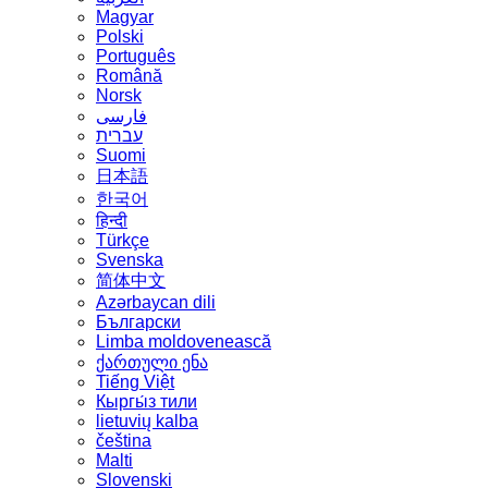
Magyar
Polski
Português
Română
Norsk
فارسی
עברית
Suomi
日本語
한국어
हिन्दी
Türkçe
Svenska
简体中文
Azərbaycan dili
Български
Limba moldovenească
ქართული ენა
Tiếng Việt
Кыргы́з тили
lietuvių kalba
čeština
Malti
Slovenski