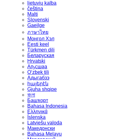
lietuvių kalba
čeština
Malti
Slovenski
Gaeilge
ภาษาไทย
Монгол Хэл
Eesti keel
Türkmen dili
Беларуская
Hrvatski
Аҧсшәа
Oʻzbek tili
Адыгабзэ
հայերէն
Gjuha shqipe
বাংলা
Башҡорт
Bahasa Indonesia
Ελληνικά
Íslenska
Latviešu valoda
Македонски
Bahasa Melayu