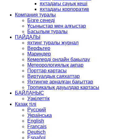
яхтадағы сауық кеші
яхтадағы корпоратив
Компания туралы
Бізге сенеді
Ұсыныстар мен алғыстар
Басылым туралы
ПАЙДАЛЫ
яхтинг туралы журнал
Верфьтер
Мариндер
Кемелерді онлайн бақылау
Метеорологиялық ақпар
Порттар картасы
Виртуалдық саяхаттар
Яхтингке арналған бағыттар
Тропикалық дауылдар картасы
БАЙЛАНЫС
Уәкілеттік
Қазақ тілі
Русский
Українська
English
Français
Deutsch
Español