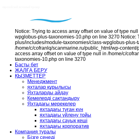
Notice: Trying to access array offset on value of type n
wpglobus-plus-taxonomies-10.php on line 3270 Notice: Tr
plus/includes/module-taxonomies/class-wpglobus-plus-tax
/home/c/cofranlq/scanmarine.ru/public_html/wp-content/
access array offset on value of type null in /home/c/co
taxonomies-10.php on line 3270
Басты бет
ЖАЛҒА БЕРУ
ҚЫЗМЕТТЕР
Менеджмент
яхталар құрылысы
Яхталарды айдау
Кемелерді сақтандыру
Яхтадағы мерекелер
яхтадағы туған күн
яхтадағы үйлену тойы
яхтадағы сауық кеші
яхтадағы корпоратив
Компания туралы
Бізге сенеді