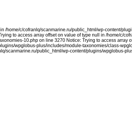
ull in /home/c/cofranlq/scanmarine.ru/public_html/wp-content/p
ying to access array offset on value of type null in /home/c/co
onomies-10.php on line 3270 Notice: Trying to access array offs
plugins/wpglobus-plus/includes/module-taxonomies/class-wpglo
franlq/scanmarine.ru/public_html/wp-content/plugins/wpglobus-p