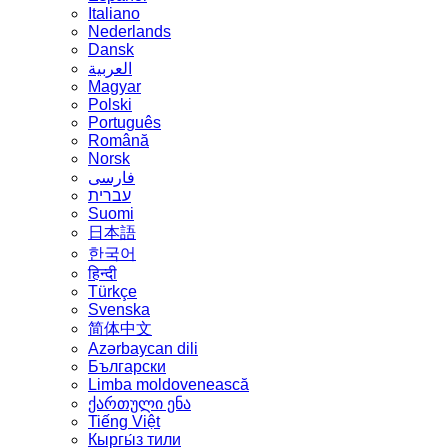
Italiano
Nederlands
Dansk
العربية
Magyar
Polski
Português
Română
Norsk
فارسی
עברית
Suomi
日本語
한국어
हिन्दी
Türkçe
Svenska
简体中文
Azərbaycan dili
Български
Limba moldovenească
ქართული ენა
Tiếng Việt
Кыргы́з тили