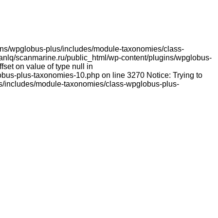
lugins/wpglobus-plus/includes/module-taxonomies/class-
franlq/scanmarine.ru/public_html/wp-content/plugins/wpglobus-
et on value of type null in
bus-plus-taxonomies-10.php on line 3270 Notice: Trying to
lus/includes/module-taxonomies/class-wpglobus-plus-