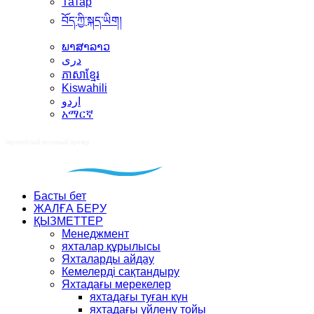
Татар
བོད་ཀྱི་སྐད་ཡིག།
ພາສາລາວ
دری
ភាសាខ្មែរ
Kiswahili
اردو
አማርኛ
Басты бет
ЖАЛҒА БЕРУ
ҚЫЗМЕТТЕР
Менеджмент
яхталар құрылысы
Яхталарды айдау
Кемелерді сақтандыру
Яхтадағы мерекелер
яхтадағы туған күн
яхтадағы үйлену тойы