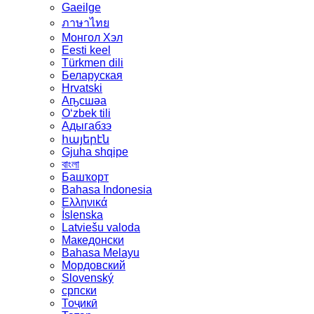
Gaeilge
ภาษาไทย
Монгол Хэл
Eesti keel
Türkmen dili
Беларуская
Hrvatski
Аҧсшәа
Oʻzbek tili
Адыгабзэ
հայերէն
Gjuha shqipe
বাংলা
Башҡорт
Bahasa Indonesia
Ελληνικά
Íslenska
Latviešu valoda
Македонски
Bahasa Melayu
Мордовский
Slovenský
српски
Тоҷикӣ