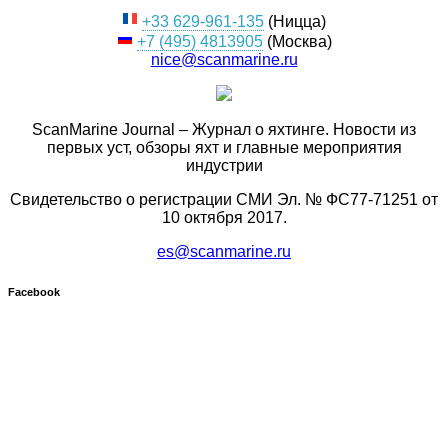
+33 629-961-135
(Ницца)
+7 (495) 4813905
(Москва)
nice@scanmarine.ru
ScanMarine Journal – Журнал о яхтинге. Новости из
первых уст, обзоры яхт и главные мероприятия
индустрии
Свидетельство о регистрации СМИ Эл. № ФС77-71251 от
10 октября 2017.
es@scanmarine.ru
Facebook