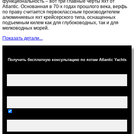
функциональность – вот три главные черты яхт от
Atlantic. Основанная в 70-х годах прошлого века, верфь
по праву считается первоклассным производителем
алюминиевых яхт крейсерского типа, оснащенных
подъемным килем как для глубоководных, так и для
мелководных морей.
Показать детали...
Получить бесплатную консультацию по яхтам Atlantic Yachts
Ваше имя (обязательно)
Ваш e-mail (обязательно)
Тема