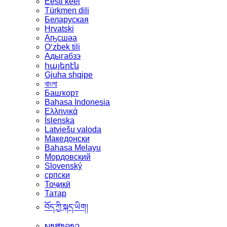
Eesti keel
Türkmen dili
Беларуская
Hrvatski
Аҧсшәа
Oʻzbek tili
Адыгабзэ
հայերէն
Gjuha shqipe
বাংলা
Башҡорт
Bahasa Indonesia
Ελληνικά
Íslenska
Latviešu valoda
Македонски
Bahasa Melayu
Мордовский
Slovenský
српски
Тоҷикӣ
Татар
བོད་ཀྱི་སྐད་ཡིག།
ພາສາລາວ