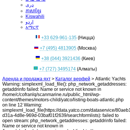
دری
ភាសាខ្មែរ
Kiswahili
اردو
አማርኛ
+33 629-961-135
(Ницца)
+7 (495) 4813905
(Москва)
+38 (044) 3921436
(Киев)
+7 (727) 3495174
(Алматы)
Аренда и продажа яхт
>
Каталог верфей
>
Atlantic Yachts
Warning: simplexml_load_file(): php_network_getaddresses:
getaddrinfo failed: Name or service not known in
/home/c/cofranlq/scanmarine.ru/public_html/wp-
content/themes/motors-child/yatco/listing-boats-atlantic.php
on line 12 Warning:
simplexml_load_file(https://data.yatco.com/dataservice/80aeb
d31a-4d8e-969d-03baf01f2639/searchformlists): failed to
open stream: php_network_getaddresses: getaddrinfo failed:
Name or service not known in