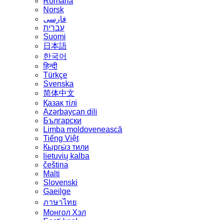
Română
Norsk
فارسی
עברית
Suomi
日本語
한국어
हिन्दी
Türkçe
Svenska
简体中文
Қазақ тілі
Azərbaycan dili
Български
Limba moldovenească
Tiếng Việt
Кыргы́з тили
lietuvių kalba
čeština
Malti
Slovenski
Gaeilge
ภาษาไทย
Монгол Хэл