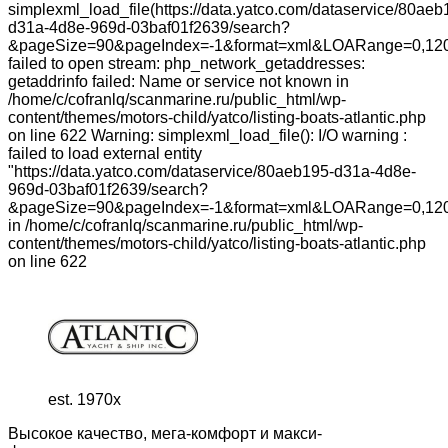
simplexml_load_file(https://data.yatco.com/dataservice/80aeb
d31a-4d8e-969d-03baf01f2639/search?
&pageSize=90&pageIndex=-1&format=xml&LOARange=0,120
failed to open stream: php_network_getaddresses:
getaddrinfo failed: Name or service not known in
/home/c/cofranlq/scanmarine.ru/public_html/wp-
content/themes/motors-child/yatco/listing-boats-atlantic.php
on line 622 Warning: simplexml_load_file(): I/O warning :
failed to load external entity
"https://data.yatco.com/dataservice/80aeb195-d31a-4d8e-
969d-03baf01f2639/search?
&pageSize=90&pageIndex=-1&format=xml&LOARange=0,120
in /home/c/cofranlq/scanmarine.ru/public_html/wp-
content/themes/motors-child/yatco/listing-boats-atlantic.php
on line 622
est. 1970x
Высокое качество, мега-комфорт и макси-