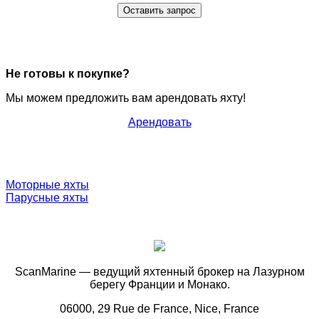
Оставить запрос
Не готовы к покупке?
Мы можем предложить вам арендовать яхту!
Арендовать
Моторные яхты
Парусные яхты
ScanMarine — ведущий яхтенный брокер на Лазурном
берегу Франции и Монако.
06000, 29 Rue de France, Nice, France