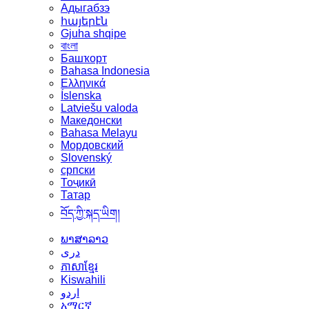
Адыгабзэ
հայերէն
Gjuha shqipe
বাংলা
Башҡорт
Bahasa Indonesia
Ελληνικά
Íslenska
Latviešu valoda
Македонски
Bahasa Melayu
Мордовский
Slovenský
српски
Тоҷикӣ
Татар
བོད་ཀྱི་སྐད་ཡིག།
ພາສາລາວ
دری
ភាសាខ្មែរ
Kiswahili
اردو
አማርኛ