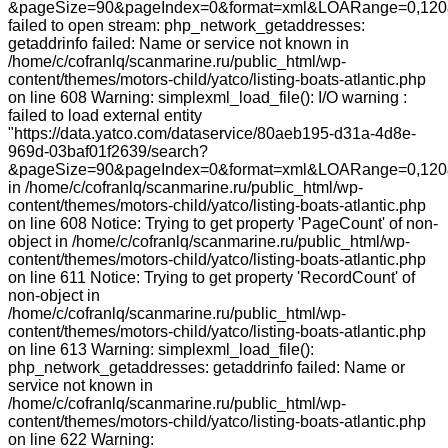
&pageSize=90&pageIndex=0&format=xml&LOARange=0,120&
failed to open stream: php_network_getaddresses:
getaddrinfo failed: Name or service not known in
/home/c/cofranlq/scanmarine.ru/public_html/wp-
content/themes/motors-child/yatco/listing-boats-atlantic.php
on line 608 Warning: simplexml_load_file(): I/O warning :
failed to load external entity
"https://data.yatco.com/dataservice/80aeb195-d31a-4d8e-
969d-03baf01f2639/search?
&pageSize=90&pageIndex=0&format=xml&LOARange=0,120&
in /home/c/cofranlq/scanmarine.ru/public_html/wp-
content/themes/motors-child/yatco/listing-boats-atlantic.php
on line 608 Notice: Trying to get property 'PageCount' of non-
object in /home/c/cofranlq/scanmarine.ru/public_html/wp-
content/themes/motors-child/yatco/listing-boats-atlantic.php
on line 611 Notice: Trying to get property 'RecordCount' of
non-object in
/home/c/cofranlq/scanmarine.ru/public_html/wp-
content/themes/motors-child/yatco/listing-boats-atlantic.php
on line 613 Warning: simplexml_load_file():
php_network_getaddresses: getaddrinfo failed: Name or
service not known in
/home/c/cofranlq/scanmarine.ru/public_html/wp-
content/themes/motors-child/yatco/listing-boats-atlantic.php
on line 622 Warning: