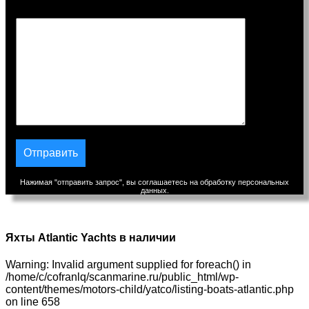
Сообщение
Нажимая "отправить запрос", вы соглашаетесь на обработку персональных
данных.
Яхты Atlantic Yachts в наличии
Warning: Invalid argument supplied for foreach() in
/home/c/cofranlq/scanmarine.ru/public_html/wp-
content/themes/motors-child/yatco/listing-boats-atlantic.php
on line 658