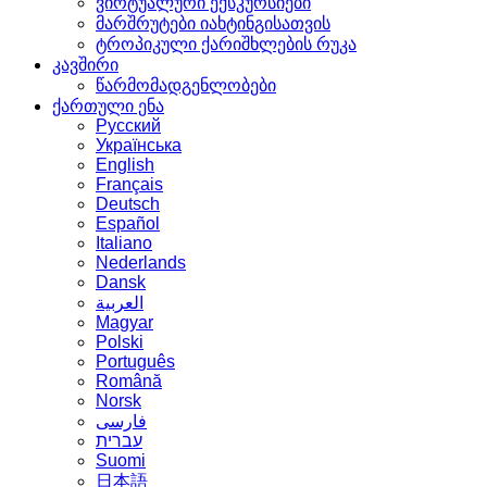
ვირტუალური ექსკურსიები
მარშრუტები იახტინგისათვის
ტროპიკული ქარიშხლების რუკა
კავშირი
წარმომადგენლობები
ქართული ენა
Русский
Українська
English
Français
Deutsch
Español
Italiano
Nederlands
Dansk
العربية
Magyar
Polski
Português
Română
Norsk
فارسی
עברית
Suomi
日本語