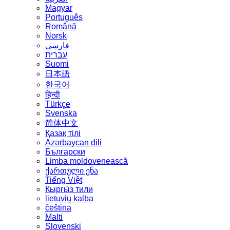
Magyar
Português
Română
Norsk
فارسی
עברית
Suomi
日本語
한국어
हिन्दी
Türkçe
Svenska
简体中文
Қазақ тілі
Azərbaycan dili
Български
Limba moldovenească
ქართული ენა
Tiếng Việt
Кыргы́з тили
lietuvių kalba
čeština
Malti
Slovenski