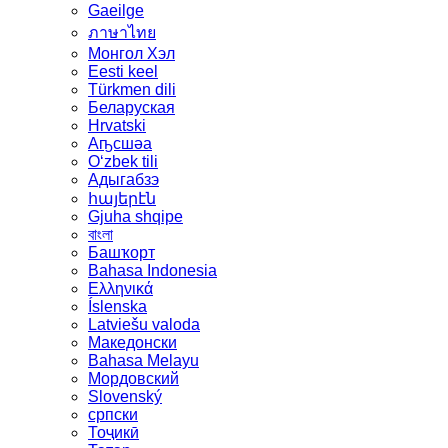
Gaeilge
ภาษาไทย
Монгол Хэл
Eesti keel
Türkmen dili
Беларуская
Hrvatski
Аҧсшәа
Oʻzbek tili
Адыгабзэ
հայերէն
Gjuha shqipe
বাংলা
Башҡорт
Bahasa Indonesia
Ελληνικά
Íslenska
Latviešu valoda
Македонски
Bahasa Melayu
Мордовский
Slovenský
српски
Тоҷикӣ