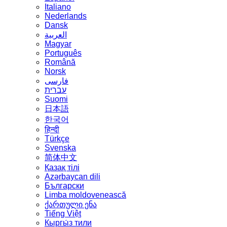
Italiano
Nederlands
Dansk
العربية
Magyar
Português
Română
Norsk
فارسی
עברית
Suomi
日本語
한국어
हिन्दी
Türkçe
Svenska
简体中文
Қазақ тілі
Azərbaycan dili
Български
Limba moldovenească
ქართული ენა
Tiếng Việt
Кыргы́з тили