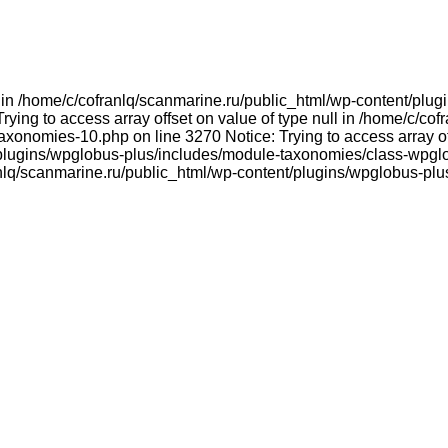
ull in /home/c/cofranlq/scanmarine.ru/public_html/wp-content/p
ying to access array offset on value of type null in /home/c/co
onomies-10.php on line 3270 Notice: Trying to access array offs
plugins/wpglobus-plus/includes/module-taxonomies/class-wpglo
franlq/scanmarine.ru/public_html/wp-content/plugins/wpglobus-p