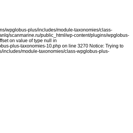
lugins/wpglobus-plus/includes/module-taxonomies/class-
franlq/scanmarine.ru/public_html/wp-content/plugins/wpglobus-
et on value of type null in
bus-plus-taxonomies-10.php on line 3270 Notice: Trying to
lus/includes/module-taxonomies/class-wpglobus-plus-