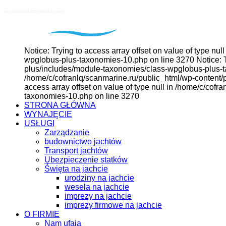
Notice: Trying to access array offset on value of type n
wpglobus-plus-taxonomies-10.php on line 3270 Notice: Tr
plus/includes/module-taxonomies/class-wpglobus-plus-tax
/home/c/cofranlq/scanmarine.ru/public_html/wp-content/
access array offset on value of type null in /home/c/co
taxonomies-10.php on line 3270
STRONA GŁÓWNA
WYNAJĘCIE
USŁUGI
Zarządzanie
budownictwo jachtów
Transport jachtów
Ubezpieczenie statków
Święta na jachcie
urodziny na jachcie
wesela na jachcie
imprezy na jachcie
imprezy firmowe na jachcie
O FIRMIE
Nam ufają