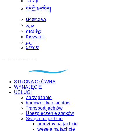
Татар
བོད་ཀྱི་སྐད་ཡིག།
ພາສາລາວ
دری
ភាសាខ្មែរ
Kiswahili
اردو
አማርኛ
STRONA GŁÓWNA
WYNAJĘCIE
USŁUGI
Zarządzanie
budownictwo jachtów
Transport jachtów
Ubezpieczenie statków
Święta na jachcie
urodziny na jachcie
wesela na jachcie