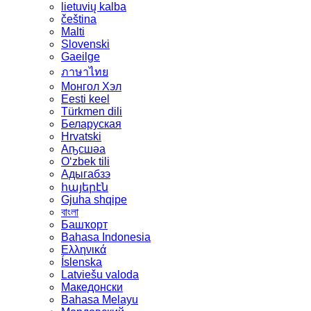
lietuvių kalba
čeština
Malti
Slovenski
Gaeilge
ภาษาไทย
Монгол Хэл
Eesti keel
Türkmen dili
Беларуская
Hrvatski
Аҧсшәа
Oʻzbek tili
Адыгабзэ
հայերէն
Gjuha shqipe
বাংলা
Башҡорт
Bahasa Indonesia
Ελληνικά
Íslenska
Latviešu valoda
Македонски
Bahasa Melayu