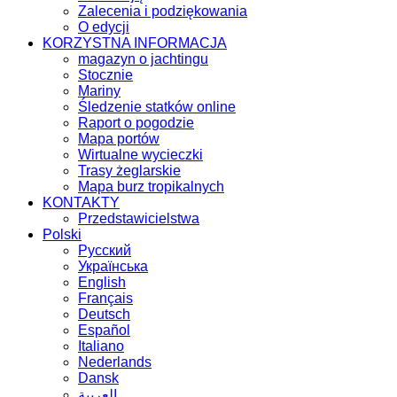
Zalecenia i podziękowania
O edycji
KORZYSTNA INFORMACJA
magazyn o jachtingu
Stocznie
Mariny
Śledzenie statków online
Raport o pogodzie
Mapa portów
Wirtualne wycieczki
Trasy żeglarskie
Mapa burz tropikalnych
KONTAKTY
Przedstawicielstwa
Polski
Русский
Українська
English
Français
Deutsch
Español
Italiano
Nederlands
Dansk
العربية