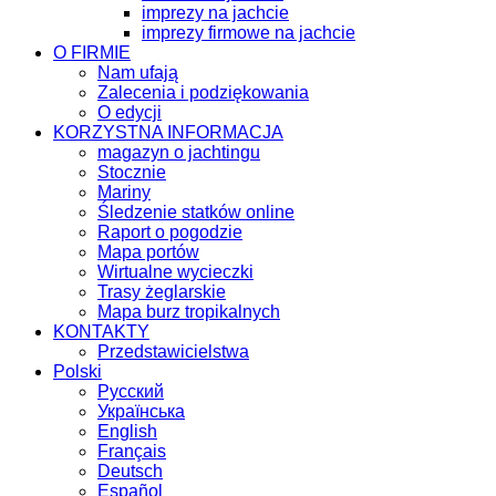
imprezy na jachcie
imprezy firmowe na jachcie
O FIRMIE
Nam ufają
Zalecenia i podziękowania
O edycji
KORZYSTNA INFORMACJA
magazyn o jachtingu
Stocznie
Mariny
Śledzenie statków online
Raport o pogodzie
Mapa portów
Wirtualne wycieczki
Trasy żeglarskie
Mapa burz tropikalnych
KONTAKTY
Przedstawicielstwa
Polski
Русский
Українська
English
Français
Deutsch
Español