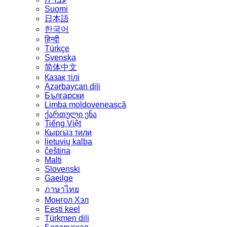
Suomi
日本語
한국어
हिन्दी
Türkçe
Svenska
简体中文
Қазақ тілі
Azərbaycan dili
Български
Limba moldovenească
ქართული ენა
Tiếng Việt
Кыргы́з тили
lietuvių kalba
čeština
Malti
Slovenski
Gaeilge
ภาษาไทย
Монгол Хэл
Eesti keel
Türkmen dili