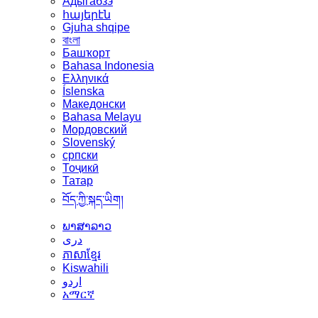
Адыгабзэ
հայերէն
Gjuha shqipe
বাংলা
Башҡорт
Bahasa Indonesia
Ελληνικά
Íslenska
Македонски
Bahasa Melayu
Мордовский
Slovenský
српски
Тоҷикӣ
Татар
བོད་ཀྱི་སྐད་ཡིག།
ພາສາລາວ
دری
ភាសាខ្មែរ
Kiswahili
اردو
አማርኛ