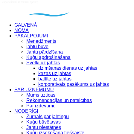
GALVENĀ
NOMA
PAKALPOJUMI
Menedžments
jahtu būve
Jahtu pārdzīšana
Kuģu apdrošināšana
Svētki uz jahtas
dzimšanas dienas uz jahtas
kāzas uz jahtas
ballīte uz jahtas
korporatīvais pasākums uz jahtas
PAR UZŅĒMUMU
Mums uzticas
Rekomendācijas un pateicības
Par izdevumu
NODERĪGI
Žurnāls par jahtingu
Kuģu būvētavas
Jahtu piestātnes
Kuģu izsekošana tiešsaistē