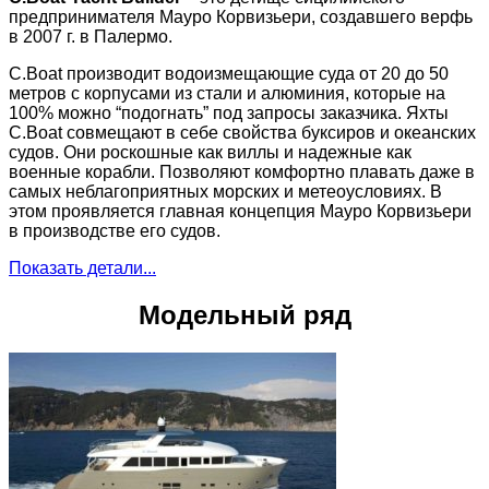
предпринимателя Мауро Корвизьери, создавшего верфь
в 2007 г. в Палермо.
C.Boat производит водоизмещающие суда от 20 до 50
метров с корпусами из стали и алюминия, которые на
100% можно “подогнать” под запросы заказчика. Яхты
C.Boat совмещают в себе свойства буксиров и океанских
судов. Они роскошные как виллы и надежные как
военные корабли. Позволяют комфортно плавать даже в
самых неблагоприятных морских и метеоусловиях. В
этом проявляется главная концепция Мауро Корвизьери
в производстве его судов.
Показать детали...
Модельный ряд