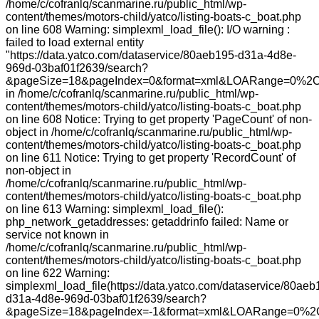
/home/c/cofranlq/scanmarine.ru/public_html/wp-
content/themes/motors-child/yatco/listing-boats-c_boat.php
on line 608 Warning: simplexml_load_file(): I/O warning :
failed to load external entity
"https://data.yatco.com/dataservice/80aeb195-d31a-4d8e-
969d-03baf01f2639/search?
&pageSize=18&pageIndex=0&format=xml&LOARange=0%2C
in /home/c/cofranlq/scanmarine.ru/public_html/wp-
content/themes/motors-child/yatco/listing-boats-c_boat.php
on line 608 Notice: Trying to get property 'PageCount' of non-
object in /home/c/cofranlq/scanmarine.ru/public_html/wp-
content/themes/motors-child/yatco/listing-boats-c_boat.php
on line 611 Notice: Trying to get property 'RecordCount' of
non-object in
/home/c/cofranlq/scanmarine.ru/public_html/wp-
content/themes/motors-child/yatco/listing-boats-c_boat.php
on line 613 Warning: simplexml_load_file():
php_network_getaddresses: getaddrinfo failed: Name or
service not known in
/home/c/cofranlq/scanmarine.ru/public_html/wp-
content/themes/motors-child/yatco/listing-boats-c_boat.php
on line 622 Warning:
simplexml_load_file(https://data.yatco.com/dataservice/80aeb
d31a-4d8e-969d-03baf01f2639/search?
&pageSize=18&pageIndex=-1&format=xml&LOARange=0%2