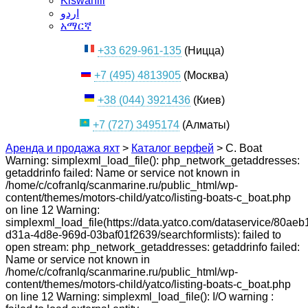
Kiswahili
اردو
አማርኛ
+33 629-961-135
(Ницца)
+7 (495) 4813905
(Москва)
+38 (044) 3921436
(Киев)
+7 (727) 3495174
(Алматы)
Аренда и продажа яхт
>
Каталог верфей
>
C. Boat
Warning: simplexml_load_file(): php_network_getaddresses:
getaddrinfo failed: Name or service not known in
/home/c/cofranlq/scanmarine.ru/public_html/wp-
content/themes/motors-child/yatco/listing-boats-c_boat.php
on line 12 Warning:
simplexml_load_file(https://data.yatco.com/dataservice/80aeb
d31a-4d8e-969d-03baf01f2639/searchformlists): failed to
open stream: php_network_getaddresses: getaddrinfo failed:
Name or service not known in
/home/c/cofranlq/scanmarine.ru/public_html/wp-
content/themes/motors-child/yatco/listing-boats-c_boat.php
on line 12 Warning: simplexml_load_file(): I/O warning :