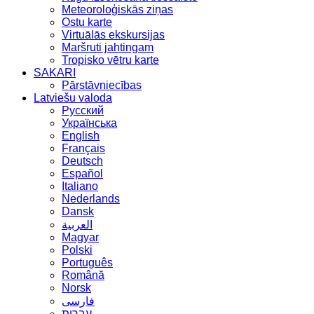
Meteoroloģiskās ziņas
Ostu karte
Virtuālās ekskursijas
Maršruti jahtingam
Tropisko vētru karte
SAKARI
Pārstāvniecības
Latviešu valoda
Русский
Українська
English
Français
Deutsch
Español
Italiano
Nederlands
Dansk
العربية
Magyar
Polski
Português
Română
Norsk
فارسی
עברית