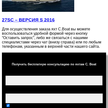
27SC – ВЕРСИЯ S 2016
Для осуществления заказа яхт C.Boat вы можете
воспользоваться удобной формой через кнопку
“Оставить запрос”, либо же связаться с нашими
специалистами через чат (внизу справа) или по любым
телефонам, указанным в верхней части нашего сайта.
Получить бесплатную консультацию по яхтам C. Boat
Ваше имя (обязательно)
Ваш e-mail (обязательно)