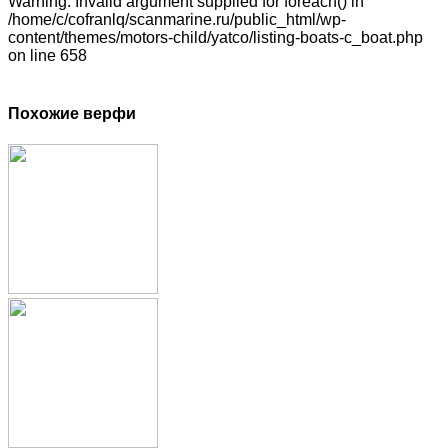
Warning: Invalid argument supplied for foreach() in
/home/c/cofranlq/scanmarine.ru/public_html/wp-
content/themes/motors-child/yatco/listing-boats-c_boat.php
on line 658
Похожие верфи