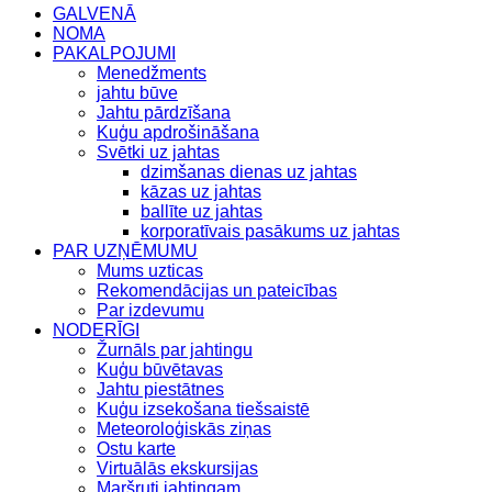
GALVENĀ
NOMA
PAKALPOJUMI
Menedžments
jahtu būve
Jahtu pārdzīšana
Kuģu apdrošināšana
Svētki uz jahtas
dzimšanas dienas uz jahtas
kāzas uz jahtas
ballīte uz jahtas
korporatīvais pasākums uz jahtas
PAR UZŅĒMUMU
Mums uzticas
Rekomendācijas un pateicības
Par izdevumu
NODERĪGI
Žurnāls par jahtingu
Kuģu būvētavas
Jahtu piestātnes
Kuģu izsekošana tiešsaistē
Meteoroloģiskās ziņas
Ostu karte
Virtuālās ekskursijas
Maršruti jahtingam