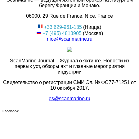
берегу Франции и Монако.
06000, 29 Rue de France, Nice, France
+33 629-961-135
(Ницца)
+7 (495) 4813905
(Москва)
nice@scanmarine.ru
ScanMarine Journal – Журнал о яхтинге. Новости из
первых уст, обзоры яхт и главные мероприятия
индустрии
Свидетельство о регистрации СМИ Эл. № ФС77-71251 от
10 октября 2017.
es@scanmarine.ru
Facebook