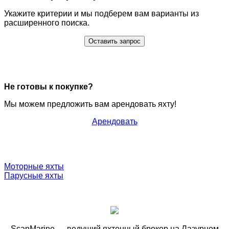
Укажите критерии и мы подберем вам варианты из
расширенного поиска.
Оставить запрос
Не готовы к покупке?
Мы можем предложить вам арендовать яхту!
Арендовать
Моторные яхты
Парусные яхты
ScanMarine — ведущий яхтенный брокер на Лазурном