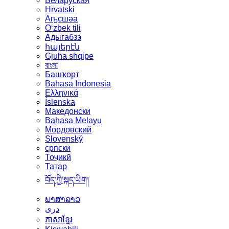
Беларуская
Hrvatski
Аҧсшәа
Oʻzbek tili
Адыгабзэ
հայերէն
Gjuha shqipe
বাংলা
Башҡорт
Bahasa Indonesia
Ελληνικά
Íslenska
Македонски
Bahasa Melayu
Мордовский
Slovenský
српски
Тоҷикӣ
Татар
བོད་ཀྱི་སྐད་ཡིག།
ພາສາລາວ
دری
ភាសាខ្មែរ