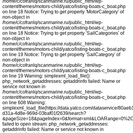
/home/c/cofranlq/scanmarine.ru/public_html/wp-
content/themes/motors-child/yatco/listing-boats-c_boat.php
on line 18 Notice: Trying to get property 'MotorCategory' of
non-object in
/home/c/cofranlq/scanmarine.ru/public_html/wp-
content/themes/motors-child/yatco/listing-boats-c_boat.php
on line 18 Notice: Trying to get property 'SailCategories' of
non-object in
/home/c/cofranlq/scanmarine.ru/public_html/wp-
content/themes/motors-child/yatco/listing-boats-c_boat.php
on line 19 Notice: Trying to get property 'SailCategory' of
non-object in
/home/c/cofranlq/scanmarine.ru/public_html/wp-
content/themes/motors-child/yatco/listing-boats-c_boat.php
on line 19 Warning: simplexml_load_file():
php_network_getaddresses: getaddrinfo failed: Name or
service not known in
/home/c/cofranlq/scanmarine.ru/public_html/wp-
content/themes/motors-child/yatco/listing-boats-c_boat.php
on line 608 Warning:
simplexml_load_file(https://data.yatco.com/dataservice/80aeb
d31a-4d8e-969d-03baf01f2639/search?
&pageSize=18&pageIndex=0&format=xml&LOARange=0%2C
failed to open stream: php_network_getaddresses:
getaddrinfo failed: Name or service not known in