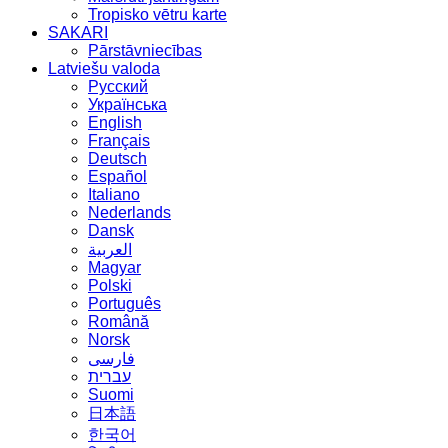
Tropisko vētru karte
SAKARI
Pārstāvniecības
Latviešu valoda
Русский
Українська
English
Français
Deutsch
Español
Italiano
Nederlands
Dansk
العربية
Magyar
Polski
Português
Română
Norsk
فارسی
עברית
Suomi
日本語
한국어