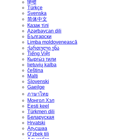
हिन्दी
Türkçe
Svenska
简体中文
Қазақ тілі
Azərbaycan dili
Български
Limba moldovenească
ქართული ენა
Tiếng Việt
Кыргы́з тили
lietuvių kalba
čeština
Malti
Slovenski
Gaeilge
ภาษาไทย
Монгол Хэл
Eesti keel
Türkmen dili
Беларуская
Hrvatski
Аҧсшәа
Oʻzbek tili