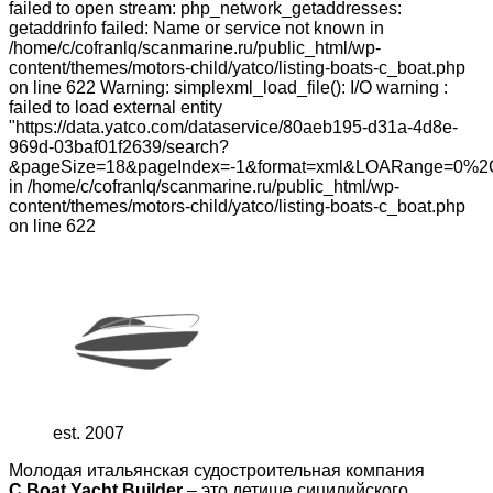
failed to open stream: php_network_getaddresses:
getaddrinfo failed: Name or service not known in
/home/c/cofranlq/scanmarine.ru/public_html/wp-
content/themes/motors-child/yatco/listing-boats-c_boat.php
on line 622 Warning: simplexml_load_file(): I/O warning :
failed to load external entity
"https://data.yatco.com/dataservice/80aeb195-d31a-4d8e-
969d-03baf01f2639/search?
&pageSize=18&pageIndex=-1&format=xml&LOARange=0%2
in /home/c/cofranlq/scanmarine.ru/public_html/wp-
content/themes/motors-child/yatco/listing-boats-c_boat.php
on line 622
est. 2007
Молодая итальянская судостроительная компания
C.Boat Yacht Builder
– это детище сицилийского