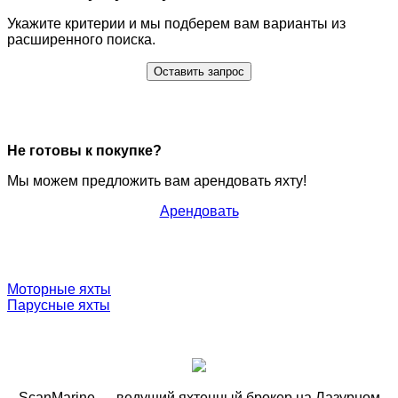
Укажите критерии и мы подберем вам варианты из
расширенного поиска.
Оставить запрос
Не готовы к покупке?
Мы можем предложить вам арендовать яхту!
Арендовать
Моторные яхты
Парусные яхты
ScanMarine — ведущий яхтенный брокер на Лазурном