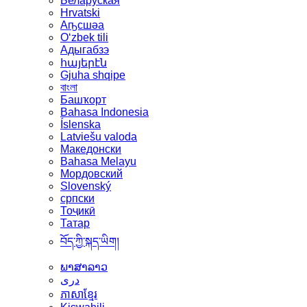
Беларуская
Hrvatski
Аҧсшәа
Oʻzbek tili
Адыгабзэ
հայերէն
Gjuha shqipe
বাংলা
Башҡорт
Bahasa Indonesia
Íslenska
Latviešu valoda
Македонски
Bahasa Melayu
Мордовский
Slovenský
српски
Тоҷикӣ
Татар
བོད་ཀྱི་སྐད་ཡིག།
ພາສາລາວ
دری
ភាសាខ្មែរ