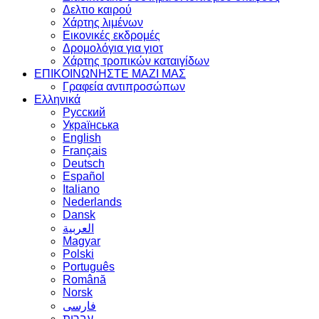
Δελτιο καιρού
Χάρτης λιμένων
Εικονικές εκδρομές
Δρομολόγια για γιοτ
Χάρτης τροπικών καταιγίδων
ΕΠΙΚΟΙΝΩΝΗΣΤΕ ΜΑΖΙ ΜΑΣ
Γραφεία αντιπροσώπων
Ελληνικά
Русский
Українська
English
Français
Deutsch
Español
Italiano
Nederlands
Dansk
العربية
Magyar
Polski
Português
Română
Norsk
فارسی
עברית