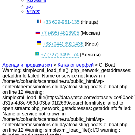
Kiswahili
اردو
አማርኛ
+33 629-961-135
(Ницца)
+7 (495) 4813905
(Москва)
+38 (044) 3921436
(Киев)
+7 (727) 3495174
(Алматы)
Аренда и продажа яхт
>
Каталог верфей
>
C. Boat
Warning: simplexml_load_file(): php_network_getaddresses:
getaddrinfo failed: Name or service not known in
/home/c/cofranlq/scanmarine.ru/public_html/wp-
content/themes/motors-child/yatco/listing-boats-c_boat.php
on line 12 Warning:
simplexml_load_file(https://data.yatco.com/dataservice/80aeb
d31a-4d8e-969d-03baf01f2639/searchformlists): failed to
open stream: php_network_getaddresses: getaddrinfo failed:
Name or service not known in
/home/c/cofranlq/scanmarine.ru/public_html/wp-
content/themes/motors-child/yatco/listing-boats-c_boat.php
on line 12 Warning: simplexml_load_file(): I/O warning :