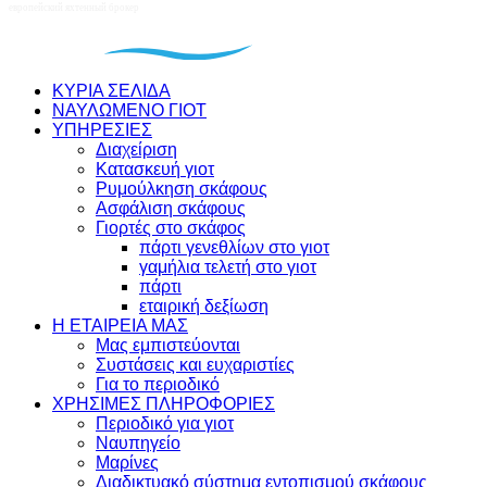
ΚΥΡΙΑ ΣΕΛΙΔΑ
ΝΑΥΛΩΜΕΝΟ ΓΙΟΤ
ΥΠΗΡΕΣΙΕΣ
Διαχείριση
Κατασκευή γιοτ
Ρυμούλκηση σκάφους
Ασφάλιση σκάφους
Γιορτές στο σκάφος
πάρτι γενεθλίων στο γιοτ
γαμήλια τελετή στο γιοτ
πάρτι
εταιρική δεξίωση
Η ΕΤΑΙΡΕΙΑ ΜΑΣ
Μας εμπιστεύονται
Συστάσεις και ευχαριστίες
Για το περιοδικό
ΧΡΗΣΙΜΕΣ ΠΛΗΡΟΦΟΡΙΕΣ
Περιοδικό για γιοτ
Ναυπηγείο
Μαρίνες
Διαδικτυακό σύστημα εντοπισμού σκάφους