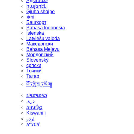
Адыгабзэ
հայերէն
Gjuha shqipe
বাংলা
Башҡорт
Bahasa Indonesia
Íslenska
Latviešu valoda
Македонски
Bahasa Melayu
Мордовский
Slovenský
српски
Тоҷикӣ
Татар
བོད་ཀྱི་སྐད་ཡིག།
ພາສາລາວ
دری
ភាសាខ្មែរ
Kiswahili
اردو
አማርኛ