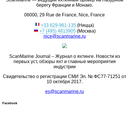
берегу Франции и Монако.
06000, 29 Rue de France, Nice, France
+33 629-961-135
(Ницца)
+7 (495) 4813905
(Москва)
nice@scanmarine.ru
ScanMarine Journal – Журнал о яхтинге. Новости из
первых уст, обзоры яхт и главные мероприятия
индустрии
Свидетельство о регистрации СМИ Эл. № ФС77-71251 от
10 октября 2017.
es@scanmarine.ru
Facebook