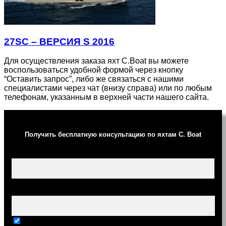
27SC – ВЕРСИЯ S 2016
Для осуществления заказа яхт C.Boat вы можете
воспользоваться удобной формой через кнопку
“Оставить запрос”, либо же связаться с нашими
специалистами через чат (внизу справа) или по любым
телефонам, указанным в верхней части нашего сайта.
Получить бесплатную консультацию по яхтам C. Boat
Ваше имя (обязательно)
Ваш e-mail (обязательно)