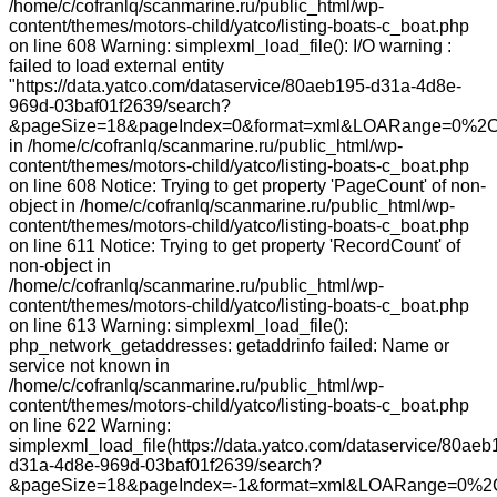
/home/c/cofranlq/scanmarine.ru/public_html/wp-
content/themes/motors-child/yatco/listing-boats-c_boat.php
on line 608 Warning: simplexml_load_file(): I/O warning :
failed to load external entity
"https://data.yatco.com/dataservice/80aeb195-d31a-4d8e-
969d-03baf01f2639/search?
&pageSize=18&pageIndex=0&format=xml&LOARange=0%2C
in /home/c/cofranlq/scanmarine.ru/public_html/wp-
content/themes/motors-child/yatco/listing-boats-c_boat.php
on line 608 Notice: Trying to get property 'PageCount' of non-
object in /home/c/cofranlq/scanmarine.ru/public_html/wp-
content/themes/motors-child/yatco/listing-boats-c_boat.php
on line 611 Notice: Trying to get property 'RecordCount' of
non-object in
/home/c/cofranlq/scanmarine.ru/public_html/wp-
content/themes/motors-child/yatco/listing-boats-c_boat.php
on line 613 Warning: simplexml_load_file():
php_network_getaddresses: getaddrinfo failed: Name or
service not known in
/home/c/cofranlq/scanmarine.ru/public_html/wp-
content/themes/motors-child/yatco/listing-boats-c_boat.php
on line 622 Warning:
simplexml_load_file(https://data.yatco.com/dataservice/80aeb
d31a-4d8e-969d-03baf01f2639/search?
&pageSize=18&pageIndex=-1&format=xml&LOARange=0%2