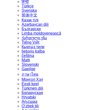
हिन्दी
Türkçe
Svenska
简体中文
Қазақ тілі
Azərbaycan dili
Български
Limba moldovenească
ქართული ენა
Tiếng Việt
Кыргы́з тили
lietuvių kalba
čeština
Malti
Slovenski
Gaeilge
ภาษาไทย
Монгол Хэл
Eesti keel
Türkmen dili
Беларуская
Hrvatski
Аҧсшәа
Oʻzbek tili