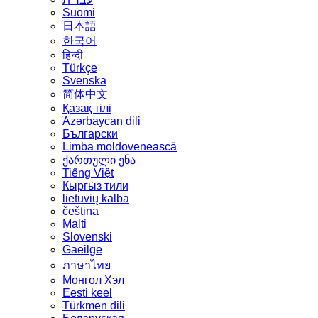
Suomi
日本語
한국어
हिन्दी
Türkçe
Svenska
简体中文
Қазақ тілі
Azərbaycan dili
Български
Limba moldovenească
ქართული ენა
Tiếng Việt
Кыргы́з тили
lietuvių kalba
čeština
Malti
Slovenski
Gaeilge
ภาษาไทย
Монгол Хэл
Eesti keel
Türkmen dili