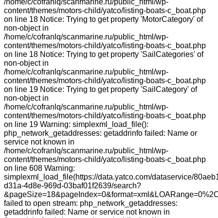
/home/c/cofranlq/scanmarine.ru/public_html/wp-
content/themes/motors-child/yatco/listing-boats-c_boat.php
on line 18 Notice: Trying to get property 'MotorCategory' of
non-object in
/home/c/cofranlq/scanmarine.ru/public_html/wp-
content/themes/motors-child/yatco/listing-boats-c_boat.php
on line 18 Notice: Trying to get property 'SailCategories' of
non-object in
/home/c/cofranlq/scanmarine.ru/public_html/wp-
content/themes/motors-child/yatco/listing-boats-c_boat.php
on line 19 Notice: Trying to get property 'SailCategory' of
non-object in
/home/c/cofranlq/scanmarine.ru/public_html/wp-
content/themes/motors-child/yatco/listing-boats-c_boat.php
on line 19 Warning: simplexml_load_file():
php_network_getaddresses: getaddrinfo failed: Name or
service not known in
/home/c/cofranlq/scanmarine.ru/public_html/wp-
content/themes/motors-child/yatco/listing-boats-c_boat.php
on line 608 Warning:
simplexml_load_file(https://data.yatco.com/dataservice/80aeb
d31a-4d8e-969d-03baf01f2639/search?
&pageSize=18&pageIndex=0&format=xml&LOARange=0%2C
failed to open stream: php_network_getaddresses:
getaddrinfo failed: Name or service not known in