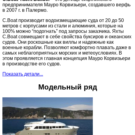
предпринимателя Мауро Корвизьери, создавшего верфь
в 2007 г. в Палермо.
C.Boat производит водоизмещающие суда от 20 до 50
метров с корпусами из стали и алюминия, которые на
100% можно “подогнать” под запросы заказчика. Яхты
C.Boat совмещают в себе свойства буксиров и океанских
судов. Они роскошные как виллы и надежные как
военные корабли. Позволяют комфортно плавать даже в
самых неблагоприятных морских и метеоусловиях. В
этом проявляется главная концепция Мауро Корвизьери
в производстве его судов.
Показать детали...
Модельный ряд