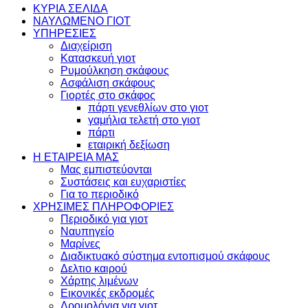
ΚΥΡΙΑ ΣΕΛΙΔΑ
ΝΑΥΛΩΜΕΝΟ ΓΙΟΤ
ΥΠΗΡΕΣΙΕΣ
Διαχείριση
Κατασκευή γιοτ
Ρυμούλκηση σκάφους
Ασφάλιση σκάφους
Γιορτές στο σκάφος
πάρτι γενεθλίων στο γιοτ
γαμήλια τελετή στο γιοτ
πάρτι
εταιρική δεξίωση
Η ΕΤΑΙΡΕΙΑ ΜΑΣ
Μας εμπιστεύονται
Συστάσεις και ευχαριστίες
Για το περιοδικό
ΧΡΗΣΙΜΕΣ ΠΛΗΡΟΦΟΡΙΕΣ
Περιοδικό για γιοτ
Ναυπηγείο
Μαρίνες
Διαδικτυακό σύστημα εντοπισμού σκάφους
Δελτιο καιρού
Χάρτης λιμένων
Εικονικές εκδρομές
Δρομολόγια για γιοτ