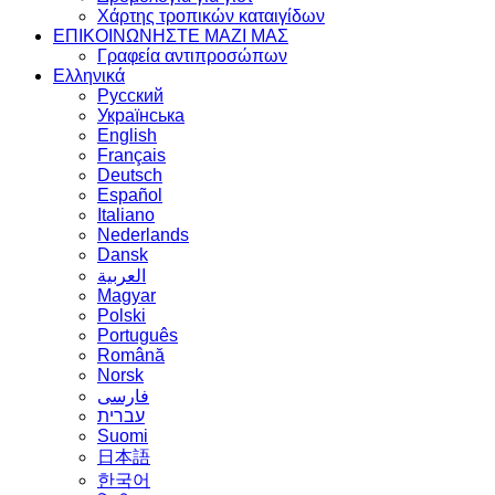
Χάρτης τροπικών καταιγίδων
ΕΠΙΚΟΙΝΩΝΗΣΤΕ ΜΑΖΙ ΜΑΣ
Γραφεία αντιπροσώπων
Ελληνικά
Русский
Українська
English
Français
Deutsch
Español
Italiano
Nederlands
Dansk
العربية
Magyar
Polski
Português
Română
Norsk
فارسی
עברית
Suomi
日本語
한국어