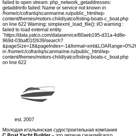
failed to open stream: php_network_getaddresses:
getaddrinfo failed: Name or service not known in
/home/c/cofranlq/scanmarine.ru/public_html/wp-
content/themes/motors-child/yatco/listing-boats-c_boat.php
on line 622 Warning: simplexml_load_file(): I/O warning :
failed to load external entity
"https://data.yatco.com/dataservice/80aeb195-d31a-4d8e-
969d-03baf01f2639/search?
&pageSize=18&pageIndex=-1&format=xml&LOARange=0%2
in /home/c/cofranlq/scanmarine.ru/public_html/wp-
content/themes/motors-child/yatco/listing-boats-c_boat.php
on line 622
est. 2007
Молодая итальянская судостроительная компания
C.Boat Yacht Builder
– это детище сицилийского