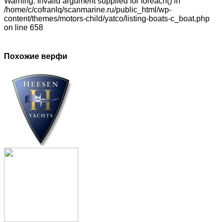
Warning: Invalid argument supplied for foreach() in
/home/c/cofranlq/scanmarine.ru/public_html/wp-
content/themes/motors-child/yatco/listing-boats-c_boat.php
on line 658
Похожие верфи