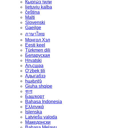
Кыргы́з тили
lietuvių kalba
čeština
Malti
Slovenski
Gaeilge
ภาษาไทย
Монгол Хэл
Eesti keel
Türkmen dili
Беларуская
Hrvatski
Аҧсшәа
Oʻzbek tili
Адыгабзэ
հայերէն
Gjuha shqipe
বাংলা
Башҡорт
Bahasa Indonesia
Ελληνικά
Íslenska
Latviešu valoda
Македонски
Bahasa Melayu