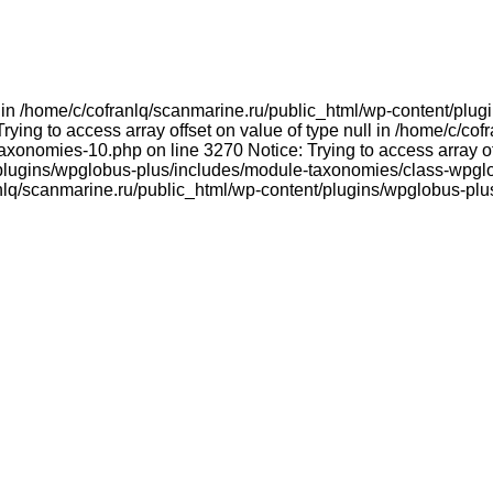
ull in /home/c/cofranlq/scanmarine.ru/public_html/wp-content/p
ying to access array offset on value of type null in /home/c/co
onomies-10.php on line 3270 Notice: Trying to access array offs
plugins/wpglobus-plus/includes/module-taxonomies/class-wpglo
franlq/scanmarine.ru/public_html/wp-content/plugins/wpglobus-p