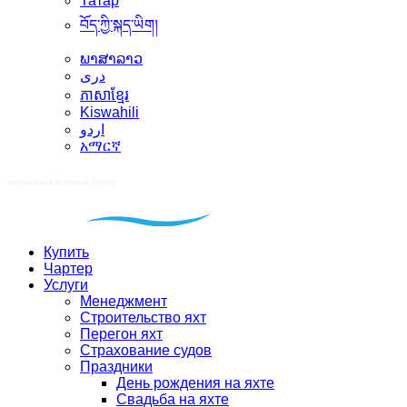
Татар
བོད་ཀྱི་སྐད་ཡིག།
ພາສາລາວ
دری
ភាសាខ្មែរ
Kiswahili
اردو
አማርኛ
Купить
Чартер
Услуги
Менеджмент
Строительство яхт
Перегон яхт
Страхование судов
Праздники
День рождения на яхте
Свадьба на яхте