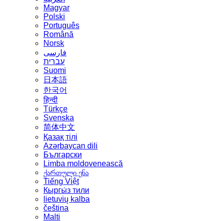
Magyar
Polski
Português
Română
Norsk
فارسی
עברית
Suomi
日本語
한국어
हिन्दी
Türkçe
Svenska
简体中文
Қазақ тілі
Azərbaycan dili
Български
Limba moldovenească
ქართული ენა
Tiếng Việt
Кыргы́з тили
lietuvių kalba
čeština
Malti