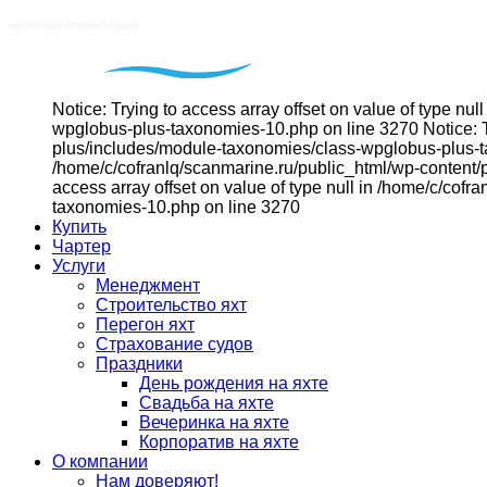
Notice: Trying to access array offset on value of type n
wpglobus-plus-taxonomies-10.php on line 3270 Notice: Tr
plus/includes/module-taxonomies/class-wpglobus-plus-tax
/home/c/cofranlq/scanmarine.ru/public_html/wp-content/
access array offset on value of type null in /home/c/co
taxonomies-10.php on line 3270
Купить
Чартер
Услуги
Менеджмент
Строительство яхт
Перегон яхт
Страхование судов
Праздники
День рождения на яхте
Свадьба на яхте
Вечеринка на яхте
Корпоратив на яхте
О компании
Нам доверяют!