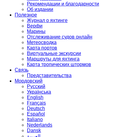
Рекомендации и благодарности
Об издании
Полезное
Журнал о яхтинге
Верфи
Марины
Отслеживание судов онлайн
Метеосводка
Карта портов
Виртуальные экскурсии
Маршруты для яхтинга
Карта тропических штормов
Связь
Представительства
Мордовский
Русский
Українська
English
Français
Deutsch
Español
Italiano
Nederlands
Dansk
العربية