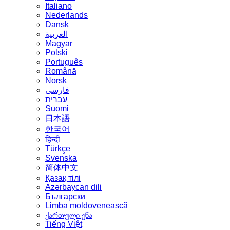
Italiano
Nederlands
Dansk
العربية
Magyar
Polski
Português
Română
Norsk
فارسی
עברית
Suomi
日本語
한국어
हिन्दी
Türkçe
Svenska
简体中文
Қазақ тілі
Azərbaycan dili
Български
Limba moldovenească
ქართული ენა
Tiếng Việt