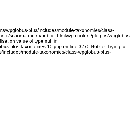
lugins/wpglobus-plus/includes/module-taxonomies/class-
franlq/scanmarine.ru/public_html/wp-content/plugins/wpglobus-
et on value of type null in
bus-plus-taxonomies-10.php on line 3270 Notice: Trying to
lus/includes/module-taxonomies/class-wpglobus-plus-