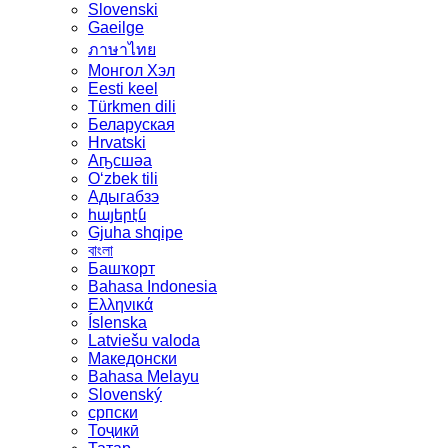
Slovenski
Gaeilge
ภาษาไทย
Монгол Хэл
Eesti keel
Türkmen dili
Беларуская
Hrvatski
Аҧсшәа
Oʻzbek tili
Адыгабзэ
հայերէն
Gjuha shqipe
বাংলা
Башҡорт
Bahasa Indonesia
Ελληνικά
Íslenska
Latviešu valoda
Македонски
Bahasa Melayu
Slovenský
српски
Тоҷикӣ