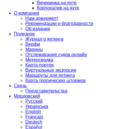
Вечеринка на яхте
Корпоратив на яхте
О компании
Нам доверяют!
Рекомендации и благодарности
Об издании
Полезное
Журнал о яхтинге
Верфи
Марины
Отслеживание судов онлайн
Метеосводка
Карта портов
Виртуальные экскурсии
Маршруты для яхтинга
Карта тропических штормов
Связь
Представительства
Мордовский
Русский
Українська
English
Français
Deutsch
Español