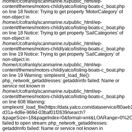
/home/c/cofranlq/scanmarine.ru/public_html/wp-
content/themes/motors-child/yatco/listing-boats-c_boat.php
on line 18 Notice: Trying to get property 'MotorCategory' of
non-object in
/home/c/cofranlq/scanmarine.ru/public_html/wp-
content/themes/motors-child/yatco/listing-boats-c_boat.php
on line 18 Notice: Trying to get property 'SailCategories' of
non-object in
/home/c/cofranlq/scanmarine.ru/public_html/wp-
content/themes/motors-child/yatco/listing-boats-c_boat.php
on line 19 Notice: Trying to get property 'SailCategory' of
non-object in
/home/c/cofranlq/scanmarine.ru/public_html/wp-
content/themes/motors-child/yatco/listing-boats-c_boat.php
on line 19 Warning: simplexml_load_file():
php_network_getaddresses: getaddrinfo failed: Name or
service not known in
/home/c/cofranlq/scanmarine.ru/public_html/wp-
content/themes/motors-child/yatco/listing-boats-c_boat.php
on line 608 Warning:
simplexml_load_file(https://data.yatco.com/dataservice/80aeb
d31a-4d8e-969d-03baf01f2639/search?
&pageSize=18&pageIndex=0&format=xml&LOARange=0%2C
failed to open stream: php_network_getaddresses:
getaddrinfo failed: Name or service not known in