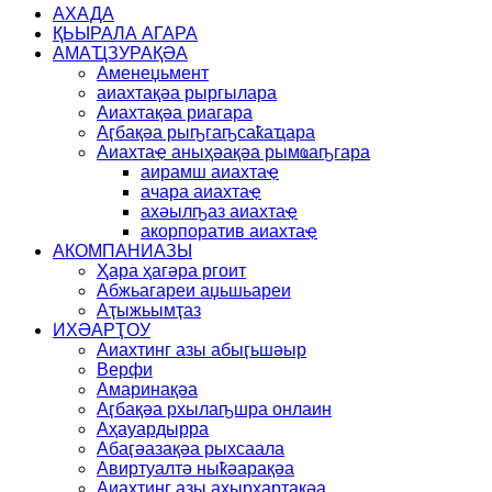
АХАДА
ҚЬЫРАЛА АГАРА
АМАҴЗУРАҚӘА
Аменеџьмент
аиахтақәа рыргылара
Аиахтақәа риагара
Аӷбақәа рыҧгаҧсаҟаҵара
Аиахтаҿ аныҳәақәа рымҩаҧгара
аирамш аиахтаҿ
ачара аиахтаҿ
ахәылҧаз аиахтаҿ
акорпоратив аиахтаҿ
АКОМПАНИАЗЫ
Ҳара ҳагәра ргоит
Абжьагареи аџьшьареи
Аҭыжьымҭаз
ИХӘАРҬОУ
Аиахтинг азы абыӷьшәыр
Верфи
Амаринақәа
Аӷбақәа рхылаҧшра онлаин
Аҳауардырра
Абаӷәазақәа рыхсаала
Авиртуалтә ныҟәарақәа
Аиахтинг азы ахырхарҭақәа