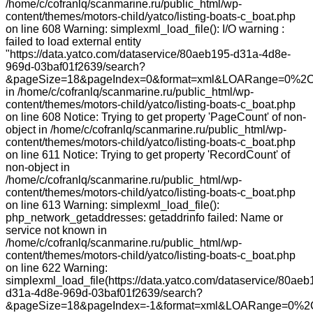
/home/c/cofranlq/scanmarine.ru/public_html/wp-
content/themes/motors-child/yatco/listing-boats-c_boat.php
on line 608 Warning: simplexml_load_file(): I/O warning :
failed to load external entity
"https://data.yatco.com/dataservice/80aeb195-d31a-4d8e-
969d-03baf01f2639/search?
&pageSize=18&pageIndex=0&format=xml&LOARange=0%2C
in /home/c/cofranlq/scanmarine.ru/public_html/wp-
content/themes/motors-child/yatco/listing-boats-c_boat.php
on line 608 Notice: Trying to get property 'PageCount' of non-
object in /home/c/cofranlq/scanmarine.ru/public_html/wp-
content/themes/motors-child/yatco/listing-boats-c_boat.php
on line 611 Notice: Trying to get property 'RecordCount' of
non-object in
/home/c/cofranlq/scanmarine.ru/public_html/wp-
content/themes/motors-child/yatco/listing-boats-c_boat.php
on line 613 Warning: simplexml_load_file():
php_network_getaddresses: getaddrinfo failed: Name or
service not known in
/home/c/cofranlq/scanmarine.ru/public_html/wp-
content/themes/motors-child/yatco/listing-boats-c_boat.php
on line 622 Warning:
simplexml_load_file(https://data.yatco.com/dataservice/80aeb
d31a-4d8e-969d-03baf01f2639/search?
&pageSize=18&pageIndex=-1&format=xml&LOARange=0%2