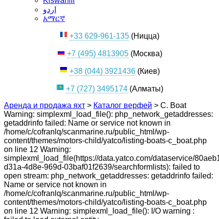
Kiswahili
اردو
አማርኛ
+33 629-961-135
(Ницца)
+7 (495) 4813905
(Москва)
+38 (044) 3921436
(Киев)
+7 (727) 3495174
(Алматы)
Аренда и продажа яхт
>
Каталог верфей
>
C. Boat
Warning: simplexml_load_file(): php_network_getaddresses:
getaddrinfo failed: Name or service not known in
/home/c/cofranlq/scanmarine.ru/public_html/wp-
content/themes/motors-child/yatco/listing-boats-c_boat.php
on line 12 Warning:
simplexml_load_file(https://data.yatco.com/dataservice/80aeb
d31a-4d8e-969d-03baf01f2639/searchformlists): failed to
open stream: php_network_getaddresses: getaddrinfo failed:
Name or service not known in
/home/c/cofranlq/scanmarine.ru/public_html/wp-
content/themes/motors-child/yatco/listing-boats-c_boat.php
on line 12 Warning: simplexml_load_file(): I/O warning :