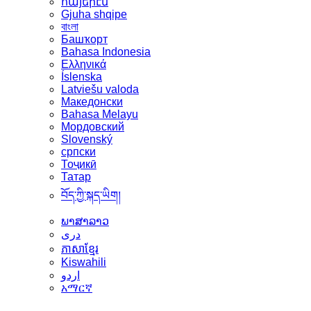
հայերէն
Gjuha shqipe
বাংলা
Башҡорт
Bahasa Indonesia
Ελληνικά
Íslenska
Latviešu valoda
Македонски
Bahasa Melayu
Мордовский
Slovenský
српски
Тоҷикӣ
Татар
བོད་ཀྱི་སྐད་ཡིག།
ພາສາລາວ
دری
ភាសាខ្មែរ
Kiswahili
اردو
አማርኛ