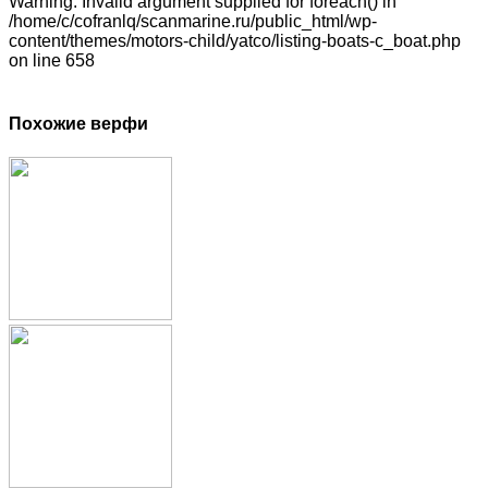
Warning: Invalid argument supplied for foreach() in
/home/c/cofranlq/scanmarine.ru/public_html/wp-
content/themes/motors-child/yatco/listing-boats-c_boat.php
on line 658
Похожие верфи