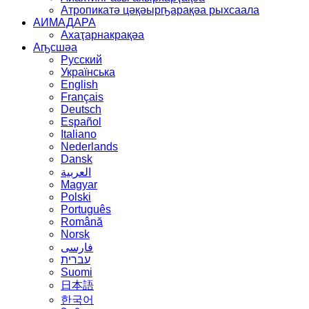
Атропикатә цәқәырҧарақәа рыхсаала
АИМАДАРА
Ахаҭарнакрақәа
Аҧсшәа
Русский
Українська
English
Français
Deutsch
Español
Italiano
Nederlands
Dansk
العربية
Magyar
Polski
Português
Română
Norsk
فارسی
עברית
Suomi
日本語
한국어