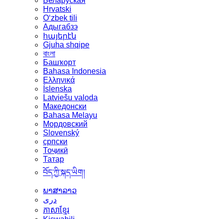
Беларуская
Hrvatski
Oʻzbek tili
Адыгабзэ
հայերէն
Gjuha shqipe
বাংলা
Башҡорт
Bahasa Indonesia
Ελληνικά
Íslenska
Latviešu valoda
Македонски
Bahasa Melayu
Мордовский
Slovenský
српски
Тоҷикӣ
Татар
བོད་ཀྱི་སྐད་ཡིག།
ພາສາລາວ
دری
ភាសាខ្មែរ