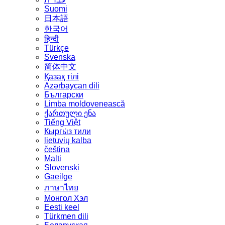
Suomi
日本語
한국어
हिन्दी
Türkçe
Svenska
简体中文
Қазақ тілі
Azərbaycan dili
Български
Limba moldovenească
ქართული ენა
Tiếng Việt
Кыргы́з тили
lietuvių kalba
čeština
Malti
Slovenski
Gaeilge
ภาษาไทย
Монгол Хэл
Eesti keel
Türkmen dili