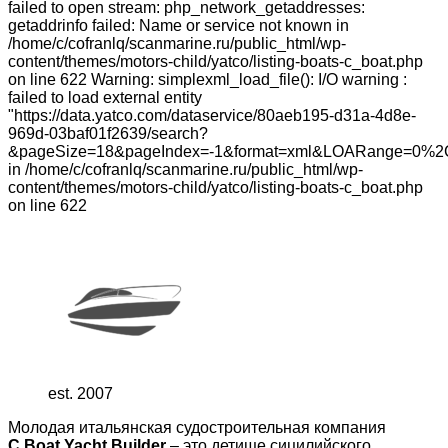
failed to open stream: php_network_getaddresses:
getaddrinfo failed: Name or service not known in
/home/c/cofranlq/scanmarine.ru/public_html/wp-
content/themes/motors-child/yatco/listing-boats-c_boat.php
on line 622 Warning: simplexml_load_file(): I/O warning :
failed to load external entity
"https://data.yatco.com/dataservice/80aeb195-d31a-4d8e-
969d-03baf01f2639/search?
&pageSize=18&pageIndex=-1&format=xml&LOARange=0%2
in /home/c/cofranlq/scanmarine.ru/public_html/wp-
content/themes/motors-child/yatco/listing-boats-c_boat.php
on line 622
est. 2007
Молодая итальянская судостроительная компания
C.Boat Yacht Builder
– это детище сицилийского