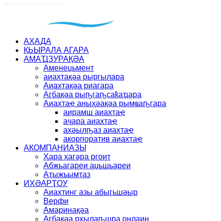
АХАДА
ҚЬЫРАЛА АГАРА
АМАҴЗУРАҚӘА
Аменеџьмент
аиахтақәа рыргылара
Аиахтақәа риагара
Аӷбақәа рыҧгаҧсаҟаҵара
Аиахтаҿ аныҳәақәа рымҩаҧгара
аирамш аиахтаҿ
ачара аиахтаҿ
ахәылҧаз аиахтаҿ
акорпоратив аиахтаҿ
АКОМПАНИАЗЫ
Ҳара ҳагәра ргоит
Абжьагареи аџьшьареи
Аҭыжьымҭаз
ИХӘАРҬОУ
Аиахтинг азы абыӷьшәыр
Верфи
Амаринақәа
Аӷбақәа рхылаҧшра онлаин