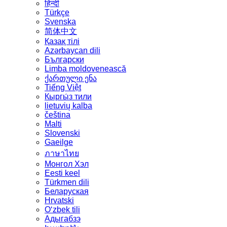
हिन्दी
Türkçe
Svenska
简体中文
Қазақ тілі
Azərbaycan dili
Български
Limba moldovenească
ქართული ენა
Tiếng Việt
Кыргы́з тили
lietuvių kalba
čeština
Malti
Slovenski
Gaeilge
ภาษาไทย
Монгол Хэл
Eesti keel
Türkmen dili
Беларуская
Hrvatski
Oʻzbek tili
Адыгабзэ