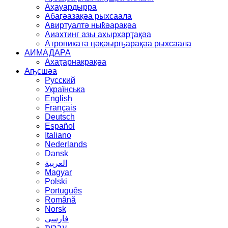
Аҳауардырра
Абаӷәазақәа рыхсаала
Авиртуалтә ныҟәарақәа
Аиахтинг азы ахырхарҭақәа
Атропикатә цәқәырҧарақәа рыхсаала
АИМАДАРА
Ахаҭарнакрақәа
Аҧсшәа
Русский
Українська
English
Français
Deutsch
Español
Italiano
Nederlands
Dansk
العربية
Magyar
Polski
Português
Română
Norsk
فارسی
עברית