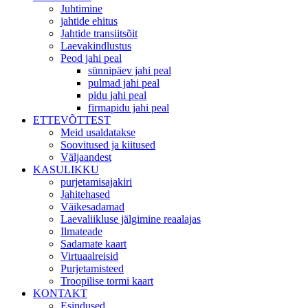
Juhtimine
jahtide ehitus
Jahtide transiitsõit
Laevakindlustus
Peod jahi peal
sünnipäev jahi peal
pulmad jahi peal
pidu jahi peal
firmapidu jahi peal
ETTEVÕTTEST
Meid usaldatakse
Soovitused ja kiitused
Väljaandest
KASULIKKU
purjetamisajakiri
Jahitehased
Väikesadamad
Laevaliikluse jälgimine reaalajas
Ilmateade
Sadamate kaart
Virtuaalreisid
Purjetamisteed
Troopilise tormi kaart
KONTAKT
Esindused