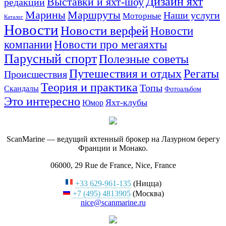
Дизайн яхт
Выставки и яхт-шоу
редакции
Маршруты
Марины
Наши услуги
Моторные
Каталог
Новости
Новости верфей
Новости
компании
Новости про мегаяхты
Парусный спорт
Полезные советы
Путешествия и отдых
Регаты
Происшествия
Теория и практика
Топы
Скандалы
Фотоальбом
Это интересно
Яхт-клубы
Юмор
ScanMarine — ведущий яхтенный брокер на Лазурном берегу
Франции и Монако.
06000, 29 Rue de France, Nice, France
+33 629-961-135
(Ницца)
+7 (495) 4813905
(Москва)
nice@scanmarine.ru