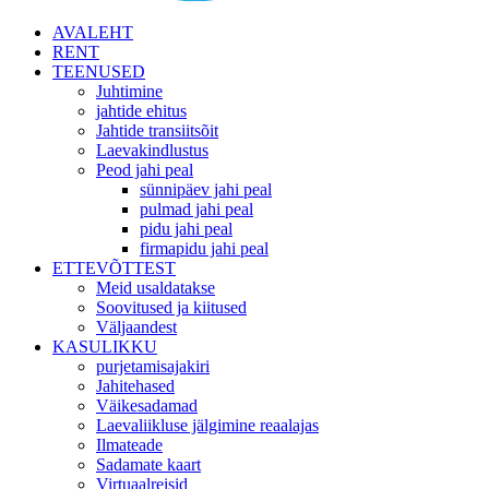
AVALEHT
RENT
TEENUSED
Juhtimine
jahtide ehitus
Jahtide transiitsõit
Laevakindlustus
Peod jahi peal
sünnipäev jahi peal
pulmad jahi peal
pidu jahi peal
firmapidu jahi peal
ETTEVÕTTEST
Meid usaldatakse
Soovitused ja kiitused
Väljaandest
KASULIKKU
purjetamisajakiri
Jahitehased
Väikesadamad
Laevaliikluse jälgimine reaalajas
Ilmateade
Sadamate kaart
Virtuaalreisid