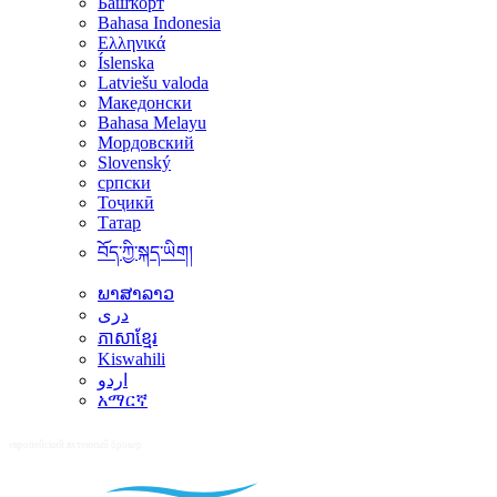
Башҡорт
Bahasa Indonesia
Ελληνικά
Íslenska
Latviešu valoda
Македонски
Bahasa Melayu
Мордовский
Slovenský
српски
Тоҷикӣ
Татар
བོད་ཀྱི་སྐད་ཡིག།
ພາສາລາວ
دری
ភាសាខ្មែរ
Kiswahili
اردو
አማርኛ