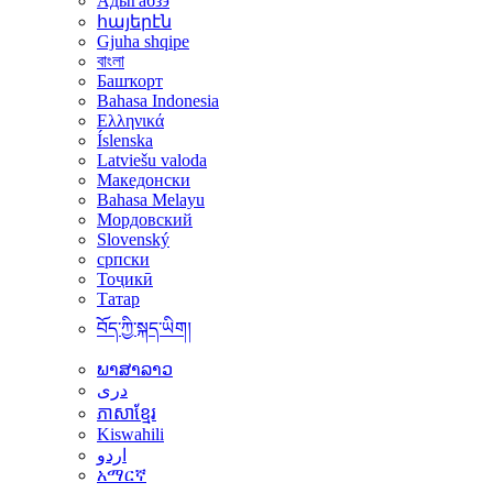
Адыгабзэ
հայերէն
Gjuha shqipe
বাংলা
Башҡорт
Bahasa Indonesia
Ελληνικά
Íslenska
Latviešu valoda
Македонски
Bahasa Melayu
Мордовский
Slovenský
српски
Тоҷикӣ
Татар
བོད་ཀྱི་སྐད་ཡིག།
ພາສາລາວ
دری
ភាសាខ្មែរ
Kiswahili
اردو
አማርኛ