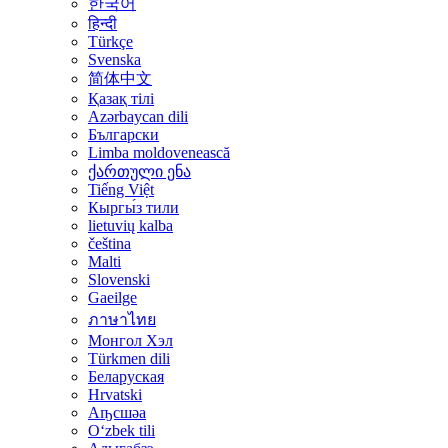
한국어
हिन्दी
Türkçe
Svenska
简体中文
Қазақ тілі
Azərbaycan dili
Български
Limba moldovenească
ქართული ენა
Tiếng Việt
Кыргы́з тили
lietuvių kalba
čeština
Malti
Slovenski
Gaeilge
ภาษาไทย
Монгол Хэл
Türkmen dili
Беларуская
Hrvatski
Аҧсшәа
Oʻzbek tili