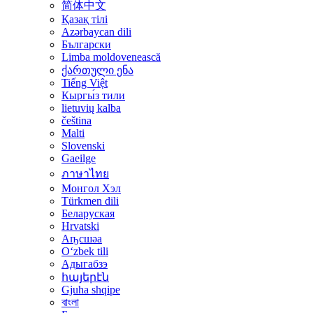
简体中文
Қазақ тілі
Azərbaycan dili
Български
Limba moldovenească
ქართული ენა
Tiếng Việt
Кыргы́з тили
lietuvių kalba
čeština
Malti
Slovenski
Gaeilge
ภาษาไทย
Монгол Хэл
Türkmen dili
Беларуская
Hrvatski
Аҧсшәа
Oʻzbek tili
Адыгабзэ
հայերէն
Gjuha shqipe
বাংলা