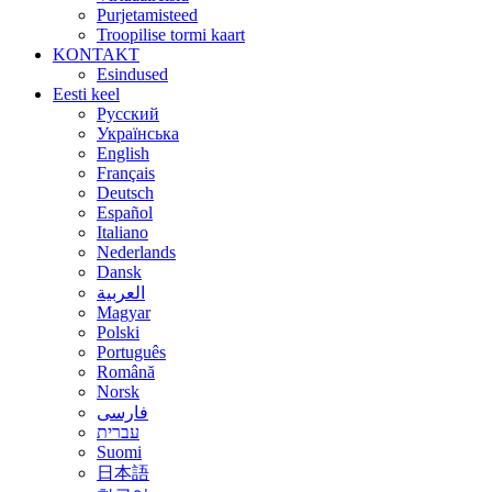
Purjetamisteed
Troopilise tormi kaart
KONTAKT
Esindused
Eesti keel
Русский
Українська
English
Français
Deutsch
Español
Italiano
Nederlands
Dansk
العربية
Magyar
Polski
Português
Română
Norsk
فارسی
עברית
Suomi
日本語