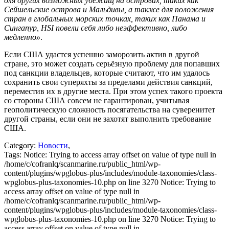
для других возможных убежищ на островах, таких как
Сейшельские острова и Мальдивы, а также для положения
стран в глобальных морских точках, таких как Панама и
Сингапур, HSI повели себя либо неэффективно, либо
медленно»
.
Если США удастся успешно заморозить актив в другой
стране, это может создать серьёзную проблему для попавших
под санкции владельцев, которые считают, что им удалось
сохранить свои суперяхты за пределами действия санкций,
переместив их в другие места. При этом успех такого проекта
со стороны США совсем не гарантирован, учитывая
геополитическую сложность посягательства на суверенитет
другой страны, если они не захотят выполнить требование
США.
Category:
Новости
,
Tags:
Notice: Trying to access array offset on value of type null in
/home/c/cofranlq/scanmarine.ru/public_html/wp-
content/plugins/wpglobus-plus/includes/module-taxonomies/class-
wpglobus-plus-taxonomies-10.php on line 3270 Notice: Trying to
access array offset on value of type null in
/home/c/cofranlq/scanmarine.ru/public_html/wp-
content/plugins/wpglobus-plus/includes/module-taxonomies/class-
wpglobus-plus-taxonomies-10.php on line 3270 Notice: Trying to
access array offset on value of type null in