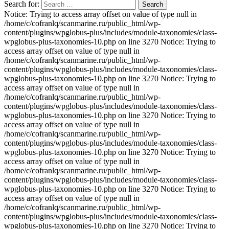
Search for:
Notice: Trying to access array offset on value of type null in /home/c/cofranlq/scanmarine.ru/public_html/wp-content/plugins/wpglobus-plus/includes/module-taxonomies/class-wpglobus-plus-taxonomies-10.php on line 3270 Notice: Trying to access array offset on value of type null in /home/c/cofranlq/scanmarine.ru/public_html/wp-content/plugins/wpglobus-plus/includes/module-taxonomies/class-wpglobus-plus-taxonomies-10.php on line 3270 Notice: Trying to access array offset on value of type null in /home/c/cofranlq/scanmarine.ru/public_html/wp-content/plugins/wpglobus-plus/includes/module-taxonomies/class-wpglobus-plus-taxonomies-10.php on line 3270 Notice: Trying to access array offset on value of type null in /home/c/cofranlq/scanmarine.ru/public_html/wp-content/plugins/wpglobus-plus/includes/module-taxonomies/class-wpglobus-plus-taxonomies-10.php on line 3270 Notice: Trying to access array offset on value of type null in /home/c/cofranlq/scanmarine.ru/public_html/wp-content/plugins/wpglobus-plus/includes/module-taxonomies/class-wpglobus-plus-taxonomies-10.php on line 3270 Notice: Trying to access array offset on value of type null in /home/c/cofranlq/scanmarine.ru/public_html/wp-content/plugins/wpglobus-plus/includes/module-taxonomies/class-wpglobus-plus-taxonomies-10.php on line 3270 Notice: Trying to access array offset on value of type null in /home/c/cofranlq/scanmarine.ru/public_html/wp-content/plugins/wpglobus-plus/includes/module-taxonomies/class-wpglobus-plus-taxonomies-10.php on line 3270 Notice: Trying to access array offset on value of type null in /home/c/cofranlq/scanmarine.ru/public_html/wp-content/plugins/wpglobus-plus/includes/module-taxonomies/class-wpglobus-plus-taxonomies-10.php on line 3270 Notice: Trying to access array offset on value of type null in /home/c/cofranlq/scanmarine.ru/public_html/wp-content/plugins/wpglobus-plus/includes/module-taxonomies/class-wpglobus-plus-taxonomies-10.php on line 3270 Notice: Trying to access array offset on value of type null in /home/c/cofranlq/scanmarine.ru/public_html/wp-content/plugins/wpglobus-plus/includes/module-taxonomies/class-wpglobus-plus-taxonomies-10.php on line 3270 Notice: Trying to access array offset on value of type null in /home/c/cofranlq/scanmarine.ru/public_html/wp-content/plugins/wpglobus-plus/includes/module-taxonomies/class-wpglobus-plus-taxonomies-10.php on line 3270 Notice: Trying to access array offset on value of type null in /home/c/cofranlq/scanmarine.ru/public_html/wp-content/plugins/wpglobus-plus/includes/module-taxonomies/class-wpglobus-plus-taxonomies-10.php on line 3270 Notice: Trying to access array offset on value of type null in /home/c/cofranlq/scanmarine.ru/public_html/wp-content/plugins/wpglobus-plus/includes/module-taxonomies/class-wpglobus-plus-taxonomies-10.php on line 3270 Notice: Trying to access array offset on value of type null in /home/c/cofranlq/scanmarine.ru/public_html/wp-content/plugins/wpglobus-plus/includes/module-taxonomies/class-wpglobus-plus-taxonomies-10.php on line 3270 Notice: Trying to access array offset on value of type null in /home/c/cofranlq/scanmarine.ru/public_html/wp-content/plugins/wpglobus-plus/includes/module-taxonomies/class-wpglobus-plus-taxonomies-10.php on line 3270 Notice: Trying to access array offset on value of type null in /home/c/cofranlq/scanmarine.ru/public_html/wp-content/plugins/wpglobus-plus/includes/module-taxonomies/class-wpglobus-plus-taxonomies-10.php on line 3270 Notice: Trying to access array offset on value of type null in /home/c/cofranlq/scanmarine.ru/public_html/wp-content/plugins/wpglobus-plus/includes/module-taxonomies/class-wpglobus-plus-taxonomies-10.php on line 3270 Notice: Trying to access array offset on value of type null in /home/c/cofranlq/scanmarine.ru/public_html/wp-content/plugins/wpglobus-plus/includes/module-taxonomies/class-wpglobus-plus-taxonomies-10.php on line 3270 Notice: Trying to access array offset on value of type null in /home/c/cofranlq/scanmarine.ru/public_html/wp-content/plugins/wpglobus-plus/includes/module-taxonomies/class-wpglobus-plus-taxonomies-10.php on line 3270 Notice: Trying to access array offset on value of type null in /home/c/cofranlq/scanmarine.ru/public_html/wp-content/plugins/wpglobus-plus/includes/module-taxonomies/class-wpglobus-plus-taxonomies-10.php on line 3270 Notice: Trying to access array offset on value of type null in /home/c/cofranlq/scanmarine.ru/public_html/wp-content/plugins/wpglobus-plus/includes/module-taxonomies/class-wpglobus-plus-taxonomies-10.php on line 3270 Notice: Trying to access array offset on value of type null in /home/c/cofranlq/scanmarine.ru/public_html/wp-content/plugins/wpglobus-plus/includes/module-taxonomies/class-wpglobus-plus-taxonomies-10.php on line 3270 Notice: Trying to access array offset on value of type null in /home/c/cofranlq/scanmarine.ru/public_html/wp-content/plugins/wpglobus-plus/includes/module-taxonomies/class-wpglobus-plus-taxonomies-10.php on line 3270 Notice: Trying to access array offset on value of type null in /home/c/cofranlq/scanmarine.ru/public_html/wp-content/plugins/wpglobus-plus/includes/module-taxonomies/class-wpglobus-plus-taxonomies-10.php on line 3270 Notice: Trying to access array offset on value of type null in /home/c/cofranlq/scanmarine.ru/public_html/wp-content/plugins/wpglobus-plus/includes/module-taxonomies/class-wpglobus-plus-taxonomies-10.php on line 3270 Notice: Trying to access array offset on value of type null in /home/c/cofranlq/scanmarine.ru/public_html/wp-content/plugins/wpglobus-plus/includes/module-taxonomies/class-wpglobus-plus-taxonomies-10.php on line 3270 Notice: Trying to access array offset on value of type null in /home/c/cofranlq/scanmarine.ru/public_html/wp-content/plugins/wpglobus-plus/includes/module-taxonomies/class-wpglobus-plus-taxonomies-10.php on line 3270 Notice: Trying to access array offset on value of type null in /home/c/cofranlq/scanmarine.ru/public_html/wp-content/plugins/wpglobus-plus/includes/module-taxonomies/class-wpglobus-plus-taxonomies-10.php on line 3270 Notice: Trying to access array offset on value of type null in /home/c/cofranlq/scanmarine.ru/public_html/wp-content/plugins/wpglobus-plus/includes/module-taxonomies/class-wpglobus-plus-taxonomies-10.php on line 3270 Notice: Trying to access array offset on value of type null in /home/c/cofranlq/scanmarine.ru/public_html/wp-content/plugins/wpglobus-plus/includes/module-taxonomies/class-wpglobus-plus-taxonomies-10.php on line 3270 Notice: Trying to access array offset on value of type null in /home/c/cofranlq/scanmarine.ru/public_html/wp-content/plugins/wpglobus-plus/includes/module-taxonomies/class-wpglobus-plus-taxonomies-10.php on line 3270 Notice: Trying to access array offset on value of type null in /home/c/cofranlq/scanmarine.ru/public_html/wp-content/plugins/wpglobus-plus/includes/module-taxonomies/class-wpglobus-plus-taxonomies-10.php on line 3270 Notice: Trying to access array offset on value of type null in /home/c/cofranlq/scanmarine.ru/public_html/wp-content/plugins/wpglobus-plus/includes/module-taxonomies/class-wpglobus-plus-taxonomies-10.php on line 3270 Notice: Trying to access array offset on value of type null in /home/c/cofranlq/scanmarine.ru/public_html/wp-content/plugins/wpglobus-plus/includes/module-taxonomies/class-wpglobus-plus-taxonomies-10.php on line 3270 Notice: Trying to access array offset on value of type null in /home/c/cofranlq/scanmarine.ru/public_html/wp-content/plugins/wpglobus-plus/includes/module-taxonomies/class-wpglobus-plus-taxonomies-10.php on line 3270 Notice: Trying to access array offset on value of type null in /home/c/cofranlq/scanmarine.ru/public_html/wp-content/plugins/wpglobus-plus/includes/module-taxonomies/class-wpglobus-plus-taxonomies-10.php on line 3270 Notice: Trying to access array offset on value of type null in /home/c/cofranlq/scanmarine.ru/public_html/wp-content/plugins/wpglobus-plus/includes/module-taxonomies/class-wpglobus-plus-taxonomies-10.php on line 3270 Notice: Trying to access array offset on value of type null in /home/c/cofranlq/scanmarine.ru/public_html/wp-content/plugins/wpglobus-plus/includes/module-taxonomies/class-wpglobus-plus-taxonomies-10.php on line 3270 Notice: Trying to access array offset on value of type null in /home/c/cofranlq/scanmarine.ru/public_html/wp-content/plugins/wpglobus-plus/includes/module-taxonomies/class-wpglobus-plus-taxonomies-10.php on line 3270 Notice: Trying to access array offset on value of type null in /home/c/cofranlq/scanmarine.ru/public_html/wp-content/plugins/wpglobus-plus/includes/module-taxonomies/class-wpglobus-plus-taxonomies-10.php on line 3270 Notice: Trying to access array offset on value of type null in /home/c/cofranlq/scanmarine.ru/public_html/wp-content/plugins/wpglobus-plus/includes/module-taxonomies/class-wpglobus-plus-taxonomies-10.php on line 3270 Notice: Trying to access array offset on value of type null in /home/c/cofranlq/scanmarine.ru/public_html/wp-content/plugins/wpglobus-plus/includes/module-taxonomies/class-wpglobus-plus-taxonomies-10.php on line 3270 Notice: Trying to access array offset on value of type null in /home/c/cofranlq/scanmarine.ru/public_html/wp-content/plugins/wpglobus-plus/includes/module-taxonomies/class-wpglobus-plus-taxonomies-10.php on line 3270 Notice: Trying to access array offset on value of type null in /home/c/cofranlq/scanmarine.ru/public_html/wp-content/plugins/wpglobus-plus/includes/module-taxonomies/class-wpglobus-plus-taxonomies-10.php on line 3270 Notice: Trying to access array offset on value of type null in /home/c/cofranlq/scanmarine.ru/public_html/wp-content/plugins/wpglobus-plus/includes/module-taxonomies/class-wpglobus-plus-taxonomies-10.php on line 3270 Notice: Trying to access array offset on value of type null in /home/c/cofranlq/scanmarine.ru/public_html/wp-content/plugins/wpglobus-plus/includes/module-taxonomies/class-wpglobus-plus-taxonomies-10.php on line 3270 Notice: Trying to