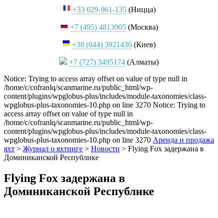
+33 629-961-135
(Ницца)
+7 (495) 4813905
(Москва)
+38 (044) 3921436
(Киев)
+7 (727) 3495174
(Алматы)
Notice: Trying to access array offset on value of type null in
/home/c/cofranlq/scanmarine.ru/public_html/wp-
content/plugins/wpglobus-plus/includes/module-taxonomies/class-
wpglobus-plus-taxonomies-10.php on line 3270 Notice: Trying to
access array offset on value of type null in
/home/c/cofranlq/scanmarine.ru/public_html/wp-
content/plugins/wpglobus-plus/includes/module-taxonomies/class-
wpglobus-plus-taxonomies-10.php on line 3270
Аренда и продажа
яхт
>
Журнал о яхтинге
>
Новости
>
Flying Fox задержана в
Доминиканской Республике
Flying Fox задержана в
Доминиканской Республике