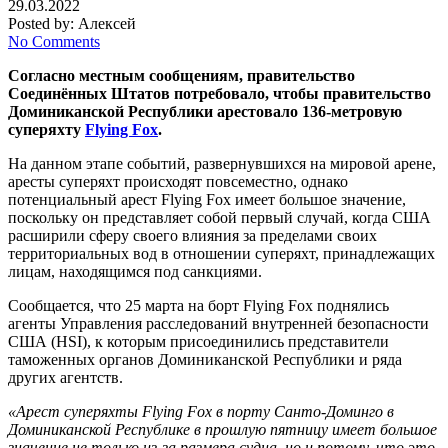
29.03.2022
Posted by:
Алексей
No Comments
Согласно местным сообщениям, правительство
Соединённых Штатов потребовало, чтобы правительство
Доминиканской Республики арестовало 136-метровую
суперяхту
Flying Fox
.
На данном этапе событий, развернувшихся на мировой арене,
аресты суперяхт происходят повсеместно, однако
потенциальный арест Flying Fox имеет большое значение,
поскольку он представляет собой первый случай, когда США
расширили сферу своего влияния за пределами своих
территориальных вод в отношении суперяхт, принадлежащих
лицам, находящимся под санкциями.
Сообщается, что 25 марта на борт Flying Fox поднялись
агенты Управления расследований внутренней безопасности
США (HSI), к которым присоединились представители
таможенных органов Доминиканской Республики и ряда
других агентств.
«Арест суперяхты Flying Fox в порту Санто-Доминго в
Доминиканской Республике в прошлую пятницу имеет большое
значение не только из-за размера судна, но и потому, что это