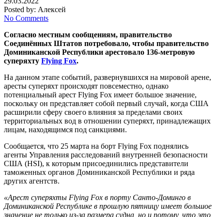
29.03.2022
Posted by:
Алексей
No Comments
Согласно местным сообщениям, правительство
Соединённых Штатов потребовало, чтобы правительство
Доминиканской Республики арестовало 136-метровую
суперяхту
Flying Fox
.
На данном этапе событий, развернувшихся на мировой арене,
аресты суперяхт происходят повсеместно, однако
потенциальный арест Flying Fox имеет большое значение,
поскольку он представляет собой первый случай, когда США
расширили сферу своего влияния за пределами своих
территориальных вод в отношении суперяхт, принадлежащих
лицам, находящимся под санкциями.
Сообщается, что 25 марта на борт Flying Fox поднялись
агенты Управления расследований внутренней безопасности
США (HSI), к которым присоединились представители
таможенных органов Доминиканской Республики и ряда
других агентств.
«Арест суперяхты Flying Fox в порту Санто-Доминго в
Доминиканской Республике в прошлую пятницу имеет большое
значение не только из-за размера судна, но и потому, что это