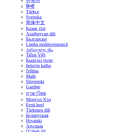
한국어
हिन्दी
Türkçe
Svenska
简体中文
Қазақ тілі
Azərbaycan dili
Български
Limba moldovenească
ქართული ენა
Tiếng Việt
Кыргы́з тили
lietuvių kalba
čeština
Malti
Slovenski
Gaeilge
ภาษาไทย
Монгол Хэл
Eesti keel
Türkmen dili
Беларуская
Hrvatski
Аҧсшәа
Oʻzbek tili