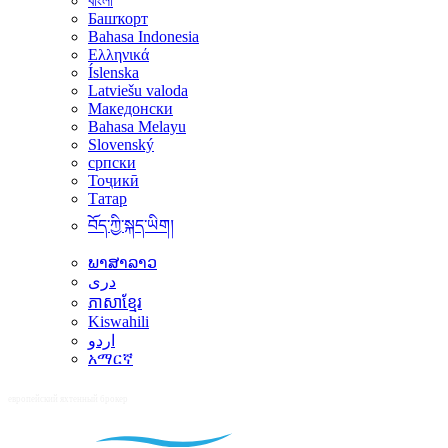
বাংলা
Башҡорт
Bahasa Indonesia
Ελληνικά
Íslenska
Latviešu valoda
Македонски
Bahasa Melayu
Slovenský
српски
Тоҷикӣ
Татар
བོད་ཀྱི་སྐད་ཡིག།
ພາສາລາວ
دری
ភាសាខ្មែរ
Kiswahili
اردو
አማርኛ