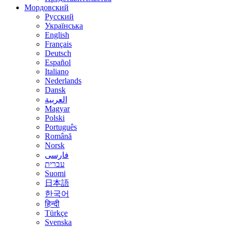
Мордовский
Русский
Українська
English
Français
Deutsch
Español
Italiano
Nederlands
Dansk
العربية
Magyar
Polski
Português
Română
Norsk
فارسی
עברית
Suomi
日本語
한국어
हिन्दी
Türkçe
Svenska