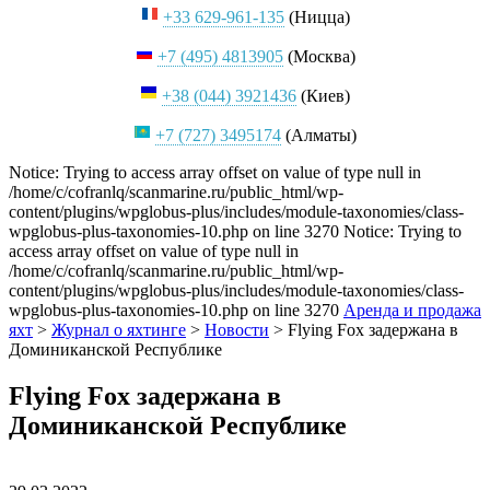
+33 629-961-135
(Ницца)
+7 (495) 4813905
(Москва)
+38 (044) 3921436
(Киев)
+7 (727) 3495174
(Алматы)
Notice: Trying to access array offset on value of type null in
/home/c/cofranlq/scanmarine.ru/public_html/wp-
content/plugins/wpglobus-plus/includes/module-taxonomies/class-
wpglobus-plus-taxonomies-10.php on line 3270 Notice: Trying to
access array offset on value of type null in
/home/c/cofranlq/scanmarine.ru/public_html/wp-
content/plugins/wpglobus-plus/includes/module-taxonomies/class-
wpglobus-plus-taxonomies-10.php on line 3270
Аренда и продажа
яхт
>
Журнал о яхтинге
>
Новости
>
Flying Fox задержана в
Доминиканской Республике
Flying Fox задержана в
Доминиканской Республике