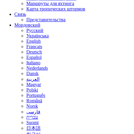
Маршруты для яхтинга
Карта тропических штормов
Связь
Представительства
Мордовский
Русский
Українська
English
Français
Deutsch
Español
Italiano
Nederlands
Dansk
العربية
Magyar
Polski
Português
Română
Norsk
فارسی
עברית
Suomi
日本語