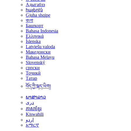
Адыгабзэ
հայերէն
Gjuha shqipe
বাংলা
Башҡорт
Bahasa Indonesia
Ελληνικά
Íslenska
Latviešu valoda
Македонски
Bahasa Melayu
Slovenský
српски
Тоҷикӣ
Татар
བོད་ཀྱི་སྐད་ཡིག།
ພາສາລາວ
دری
ភាសាខ្មែរ
Kiswahili
اردو
አማርኛ