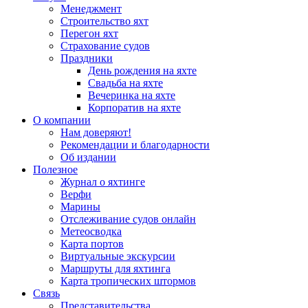
Менеджмент
Строительство яхт
Перегон яхт
Страхование судов
Праздники
День рождения на яхте
Свадьба на яхте
Вечеринка на яхте
Корпоратив на яхте
О компании
Нам доверяют!
Рекомендации и благодарности
Об издании
Полезное
Журнал о яхтинге
Верфи
Марины
Отслеживание судов онлайн
Метеосводка
Карта портов
Виртуальные экскурсии
Маршруты для яхтинга
Карта тропических штормов
Связь
Представительства