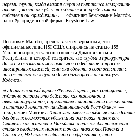
первый случай, когда власти страны пытаются заморозить
активы, захватив судно, находящееся за пределами их
собственной юрисдикции»
, — объясняет Бенджамин Малтби,
партнёр юридической фирмы Keystone Law.
По словам Малтби, представляется вероятным, что
официальные лица HSI США опирались на статью 155
Уголовно-процессуального кодекса Доминиканской
Республики, в которой говорится, что
«судьи и прокуратура
должны оказывать максимальное содействие запросам
иностранных властей, если они сделаны в соответствии с
положениями международных договоров и настоящего
Кодекса».
«Однако местный юрист Феликс Портес, как сообщается,
публично оспорил это действие как незаконное и
неконституционное, нарушающее национальный суверенитет
и статью 3 конституции Доминиканской Республики»,
—
продолжает Малтби.
«Хотя это имеет серьёзные последствия
для других возможных убежищ на островах, таких как
Сейшельские острова и Мальдивы, а также для положения
стран в глобальных морских точках, таких как Панама и
Сингапур, HSI повели себя либо неэффективно, либо