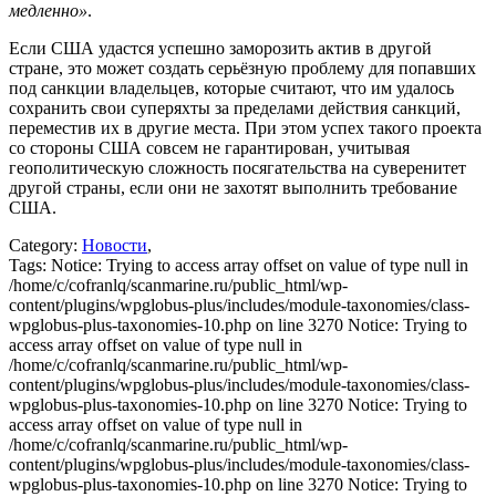
медленно»
.
Если США удастся успешно заморозить актив в другой
стране, это может создать серьёзную проблему для попавших
под санкции владельцев, которые считают, что им удалось
сохранить свои суперяхты за пределами действия санкций,
переместив их в другие места. При этом успех такого проекта
со стороны США совсем не гарантирован, учитывая
геополитическую сложность посягательства на суверенитет
другой страны, если они не захотят выполнить требование
США.
Category:
Новости
,
Tags:
Notice: Trying to access array offset on value of type null in
/home/c/cofranlq/scanmarine.ru/public_html/wp-
content/plugins/wpglobus-plus/includes/module-taxonomies/class-
wpglobus-plus-taxonomies-10.php on line 3270 Notice: Trying to
access array offset on value of type null in
/home/c/cofranlq/scanmarine.ru/public_html/wp-
content/plugins/wpglobus-plus/includes/module-taxonomies/class-
wpglobus-plus-taxonomies-10.php on line 3270 Notice: Trying to
access array offset on value of type null in
/home/c/cofranlq/scanmarine.ru/public_html/wp-
content/plugins/wpglobus-plus/includes/module-taxonomies/class-
wpglobus-plus-taxonomies-10.php on line 3270 Notice: Trying to