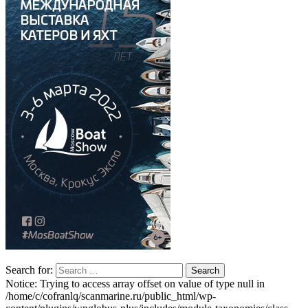
Search for:
Notice: Trying to access array offset on value of type null in /home/c/cofranlq/scanmarine.ru/public_html/wp-content/plugins/wpglobus-plus/includes/module-taxonomies/class-wpglobus-plus-taxonomies-10.php on line 3270 Notice: Trying to access array offset on value of type null in /home/c/cofranlq/scanmarine.ru/public_html/wp-content/plugins/wpglobus-plus/includes/module-taxonomies/class-wpglobus-plus-taxonomies-10.php on line 3270 Notice: Trying to access array offset on value of type null in /home/c/cofranlq/scanmarine.ru/public_html/wp-content/plugins/wpglobus-plus/includes/module-taxonomies/class-wpglobus-plus-taxonomies-10.php on line 3270 Notice: Trying to access array offset on value of type null in /home/c/cofranlq/scanmarine.ru/public_html/wp-content/plugins/wpglobus-plus/includes/module-taxonomies/class-wpglobus-plus-taxonomies-10.php on line 3270 Notice: Trying to access array offset on value of type null in /home/c/cofranlq/scanmarine.ru/public_html/wp-content/plugins/wpglobus-plus/includes/module-taxonomies/class-wpglobus-plus-taxonomies-10.php on line 3270 Notice: Trying to access array offset on value of type null in /home/c/cofranlq/scanmarine.ru/public_html/wp-content/plugins/wpglobus-plus/includes/module-taxonomies/class-wpglobus-plus-taxonomies-10.php on line 3270 Notice: Trying to access array offset on value of type null in /home/c/cofranlq/scanmarine.ru/public_html/wp-content/plugins/wpglobus-plus/includes/module-taxonomies/class-wpglobus-plus-taxonomies-10.php on line 3270 Notice: Trying to access array offset on value of type null in /home/c/cofranlq/scanmarine.ru/public_html/wp-content/plugins/wpglobus-plus/includes/module-taxonomies/class-wpglobus-plus-taxonomies-10.php on line 3270 Notice: Trying to access array offset on value of type null in /home/c/cofranlq/scanmarine.ru/public_html/wp-content/plugins/wpglobus-plus/includes/module-taxonomies/class-wpglobus-plus-taxonomies-10.php on line 3270 Notice: Trying to access array offset on value of type null in /home/c/cofranlq/scanmarine.ru/public_html/wp-content/plugins/wpglobus-plus/includes/module-taxonomies/class-wpglobus-plus-taxonomies-10.php on line 3270 Notice: Trying to access array offset on value of type null in /home/c/cofranlq/scanmarine.ru/public_html/wp-content/plugins/wpglobus-plus/includes/module-taxonomies/class-wpglobus-plus-taxonomies-10.php on line 3270 Notice: Trying to access array offset on value of type null in /home/c/cofranlq/scanmarine.ru/public_html/wp-content/plugins/wpglobus-plus/includes/module-taxonomies/class-wpglobus-plus-taxonomies-10.php on line 3270 Notice: Trying to access array offset on value of type null in /home/c/cofranlq/scanmarine.ru/public_html/wp-content/plugins/wpglobus-plus/includes/module-taxonomies/class-wpglobus-plus-taxonomies-10.php on line 3270 Notice: Trying to access array offset on value of type null in /home/c/cofranlq/scanmarine.ru/public_html/wp-content/plugins/wpglobus-plus/includes/module-taxonomies/class-wpglobus-plus-taxonomies-10.php on line 3270 Notice: Trying to access array offset on value of type null in /home/c/cofranlq/scanmarine.ru/public_html/wp-content/plugins/wpglobus-plus/includes/module-taxonomies/class-wpglobus-plus-taxonomies-10.php on line 3270 Notice: Trying to access array offset on value of type null in /home/c/cofranlq/scanmarine.ru/public_html/wp-content/plugins/wpglobus-plus/includes/module-taxonomies/class-wpglobus-plus-taxonomies-10.php on line 3270 Notice: Trying to access array offset on value of type null in /home/c/cofranlq/scanmarine.ru/public_html/wp-content/plugins/wpglobus-plus/includes/module-taxonomies/class-wpglobus-plus-taxonomies-10.php on line 3270 Notice: Trying to access array offset on value of type null in /home/c/cofranlq/scanmarine.ru/public_html/wp-content/plugins/wpglobus-plus/includes/module-taxonomies/class-wpglobus-plus-taxonomies-10.php on line 3270 Notice: Trying to access array offset on value of type null in /home/c/cofranlq/scanmarine.ru/public_html/wp-content/plugins/wpglobus-plus/includes/module-taxonomies/class-wpglobus-plus-taxonomies-10.php on line 3270 Notice: Trying to access array offset on value of type null in /home/c/cofranlq/scanmarine.ru/public_html/wp-content/plugins/wpglobus-plus/includes/module-taxonomies/class-wpglobus-plus-taxonomies-10.php on line 3270 Notice: Trying to access array offset on value of type null in /home/c/cofranlq/scanmarine.ru/public_html/wp-content/plugins/wpglobus-plus/includes/module-taxonomies/class-wpglobus-plus-taxonomies-10.php on line 3270 Notice: Trying to access array offset on value of type null in /home/c/cofranlq/scanmarine.ru/public_html/wp-content/plugins/wpglobus-plus/includes/module-taxonomies/class-wpglobus-plus-taxonomies-10.php on line 3270 Notice: Trying to access array offset on value of type null in /home/c/cofranlq/scanmarine.ru/public_html/wp-content/plugins/wpglobus-plus/includes/module-taxonomies/class-wpglobus-plus-taxonomies-10.php on line 3270 Notice: Trying to access array offset on value of type null in /home/c/cofranlq/scanmarine.ru/public_html/wp-content/plugins/wpglobus-plus/includes/module-taxonomies/class-wpglobus-plus-taxonomies-10.php on line 3270 Notice: Trying to access array offset on value of type null in /home/c/cofranlq/scanmarine.ru/public_html/wp-content/plugins/wpglobus-plus/includes/module-taxonomies/class-wpglobus-plus-taxonomies-10.php on line 3270 Notice: Trying to access array offset on value of type null in /home/c/cofranlq/scanmarine.ru/public_html/wp-content/plugins/wpglobus-plus/includes/module-taxonomies/class-wpglobus-plus-taxonomies-10.php on line 3270 Notice: Trying to access array offset on value of type null in /home/c/cofranlq/scanmarine.ru/public_html/wp-content/plugins/wpglobus-plus/includes/module-taxonomies/class-wpglobus-plus-taxonomies-10.php on line 3270 Notice: Trying to access array offset on value of type null in /home/c/cofranlq/scanmarine.ru/public_html/wp-content/plugins/wpglobus-plus/includes/module-taxonomies/class-wpglobus-plus-taxonomies-10.php on line 3270 Notice: Trying to access array offset on value of type null in /home/c/cofranlq/scanmarine.ru/public_html/wp-content/plugins/wpglobus-plus/includes/module-taxonomies/class-wpglobus-plus-taxonomies-10.php on line 3270 Notice: Trying to access array offset on value of type null in /home/c/cofranlq/scanmarine.ru/public_html/wp-content/plugins/wpglobus-plus/includes/module-taxonomies/class-wpglobus-plus-taxonomies-10.php on line 3270 Notice: Trying to access array offset on value of type null in /home/c/cofranlq/scanmarine.ru/public_html/wp-content/plugins/wpglobus-plus/includes/module-taxonomies/class-wpglobus-plus-taxonomies-10.php on line 3270 Notice: Trying to access array offset on value of type null in /home/c/cofranlq/scanmarine.ru/public_html/wp-content/plugins/wpglobus-plus/includes/module-taxonomies/class-wpglobus-plus-taxonomies-10.php on line 3270 Notice: Trying to access array offset on value of type null in /home/c/cofranlq/scanmarine.ru/public_html/wp-content/plugins/wpglobus-plus/includes/module-taxonomies/class-wpglobus-plus-taxonomies-10.php on line 3270 Notice: Trying to access array offset on value of type null in /home/c/cofranlq/scanmarine.ru/public_html/wp-content/plugins/wpglobus-plus/includes/module-taxonomies/class-wpglobus-plus-taxonomies-10.php on line 3270 Notice: Trying to access array offset on value of type null in /home/c/cofranlq/scanmarine.ru/public_html/wp-content/plugins/wpglobus-plus/includes/module-taxonomies/class-wpglobus-plus-taxonomies-10.php on line 3270 Notice: Trying to access array offset on value of type null in /home/c/cofranlq/scanmarine.ru/public_html/wp-content/plugins/wpglobus-plus/includes/module-taxonomies/class-wpglobus-plus-taxonomies-10.php on line 3270 Notice: Trying to access array offset on value of type null in /home/c/cofranlq/scanmarine.ru/public_html/wp-content/plugins/wpglobus-plus/includes/module-taxonomies/class-wpglobus-plus-taxonomies-10.php on line 3270 Notice: Trying to access array offset on value of type null in /home/c/cofranlq/scanmarine.ru/public_html/wp-content/plugins/wpglobus-plus/includes/module-taxonomies/class-wpglobus-plus-taxonomies-10.php on line 3270 Notice: Trying to access array offset on value of type null in /home/c/cofranlq/scanmarine.ru/public_html/wp-content/plugins/wpglobus-plus/includes/module-taxonomies/class-wpglobus-plus-taxonomies-10.php on line 3270 Notice: Trying to access array offset on value of type null in /home/c/cofranlq/scanmarine.ru/public_html/wp-content/plugins/wpglobus-plus/includes/module-taxonomies/class-wpglobus-plus-taxonomies-10.php on line 3270 Notice: Trying to access array offset on value of type null in /home/c/cofranlq/scanmarine.ru/public_html/wp-content/plugins/wpglobus-plus/includes/module-taxonomies/class-wpglobus-plus-taxonomies-10.php on line 3270 Notice: Trying to access array offset on value of type null in /home/c/cofranlq/scanmarine.ru/public_html/wp-content/plugins/wpglobus-plus/includes/module-taxonomies/class-wpglobus-plus-taxonomies-10.php on line 3270 Notice: Trying to access array offset on value of type null in /home/c/cofranlq/scanmarine.ru/public_html/wp-content/plugins/wpglobus-plus/includes/module-taxonomies/class-wpglobus-plus-taxonomies-10.php on line 3270 Notice: Trying to access array offset on value of type null in /home/c/cofranlq/scanmarine.ru/public_html/wp-content/plugins/wpglobus-plus/includes/module-taxonomies/class-wpglobus-plus-taxonomies-10.php on line 3270 Notice: Trying to access array offset on value of type null in /home/c/cofranlq/scanmarine.ru/public_html/wp-content/plugins/wpglobus-plus/includes/module-taxonomies/class-wpglobus-plus-taxonomies-10.php on line 3270 Notice: Trying to access array offset on value of type null in /home/c/cofranlq/scanmarine.ru/public_html/wp-content/plugins/wpglobus-plus/includes/module-taxonomies/class-wpglobus-plus-taxonomies-10.php on line 3270 Notice: Trying to