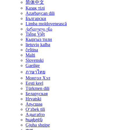
简体中文
Қазақ тілі
Azərbaycan dili
Български
Limba moldovenească
ქართული ენა
Tiếng Việt
Кыргы́з тили
lietuvių kalba
čeština
Malti
Slovenski
Gaeilge
ภาษาไทย
Монгол Хэл
Eesti keel
Türkmen dili
Беларуская
Hrvatski
Аҧсшәа
Oʻzbek tili
Адыгабзэ
հայերէն
Gjuha shqipe