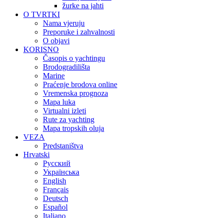
žurke na jahti
O TVRTKI
Nama vjeruju
Preporuke i zahvalnosti
O objavi
KORISNO
Časopis o yachtingu
Brodogradilišta
Marine
Praćenje brodova online
Vremenska prognoza
Mapa luka
Virtualni izleti
Rute za yachting
Mapa tropskih oluja
VEZA
Predstaništva
Hrvatski
Русский
Українська
English
Français
Deutsch
Español
Italiano