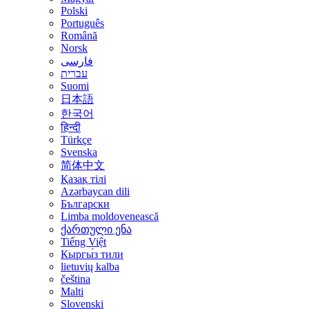
Polski
Português
Română
Norsk
فارسی
עברית
Suomi
日本語
한국어
हिन्दी
Türkçe
Svenska
简体中文
Қазақ тілі
Azərbaycan dili
Български
Limba moldovenească
ქართული ენა
Tiếng Việt
Кыргы́з тили
lietuvių kalba
čeština
Malti
Slovenski