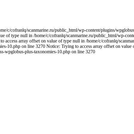
n /home/c/cofranlq/scanmarine.ru/public_html/wp-content/plugins/wpglo
alue of type null in /home/c/cofranlq/scanmarine.ru/public_html/wp-co
o access array offset on value of type null in /home/c/cofranlq/scanm
s-10.php on line 3270 Notice: Trying to access array offset on value o
ass-wpglobus-plus-taxonomies-10.php on line 3270