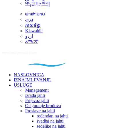
བོད་ཀྱི་སྐད་ཡིག།
ພາສາລາວ
دری
ភាសាខ្មែរ
Kiswahili
اردو
አማርኛ
NASLOVNICA
IZNAJMLJIVANJE
USLUGE
Management
izrada jahti
Prijevoz jahti
Osiguranje brodova
Proslave na jahti
rođendan na jahti
svadba na jahti
sedeljke na jahti