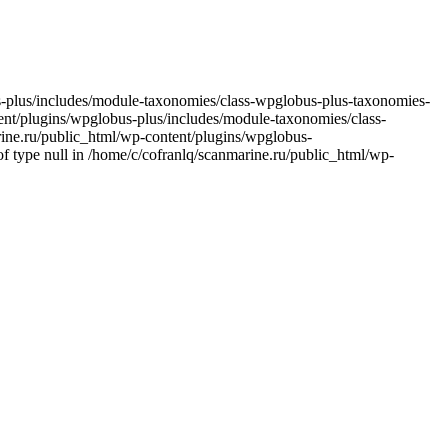
bus-plus/includes/module-taxonomies/class-wpglobus-plus-taxonomies-
ntent/plugins/wpglobus-plus/includes/module-taxonomies/class-
arine.ru/public_html/wp-content/plugins/wpglobus-
f type null in /home/c/cofranlq/scanmarine.ru/public_html/wp-