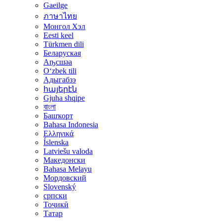
Gaeilge
ภาษาไทย
Монгол Хэл
Eesti keel
Türkmen dili
Беларуская
Аҧсшәа
Oʻzbek tili
Адыгабзэ
հայերէն
Gjuha shqipe
বাংলা
Башҡорт
Bahasa Indonesia
Ελληνικά
Íslenska
Latviešu valoda
Македонски
Bahasa Melayu
Мордовский
Slovenský
српски
Тоҷикӣ
Татар