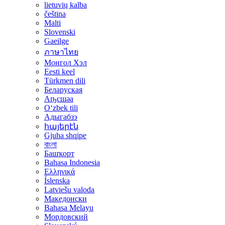
lietuvių kalba
čeština
Malti
Slovenski
Gaeilge
ภาษาไทย
Монгол Хэл
Eesti keel
Türkmen dili
Беларуская
Аҧсшәа
Oʻzbek tili
Адыгабзэ
հայերէն
Gjuha shqipe
বাংলা
Башҡорт
Bahasa Indonesia
Ελληνικά
Íslenska
Latviešu valoda
Македонски
Bahasa Melayu
Мордовский