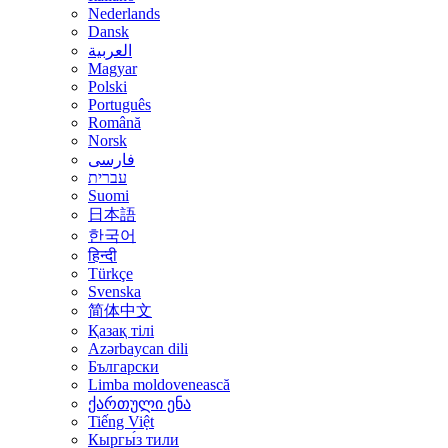
Nederlands
Dansk
العربية
Magyar
Polski
Português
Română
Norsk
فارسی
עברית
Suomi
日本語
한국어
हिन्दी
Türkçe
Svenska
简体中文
Қазақ тілі
Azərbaycan dili
Български
Limba moldovenească
ქართული ენა
Tiếng Việt
Кыргы́з тили