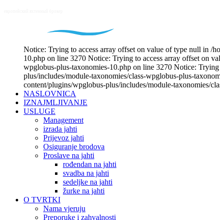
Notice: Trying to access array offset on value of type null i
10.php on line 3270 Notice: Trying to access array offset on v
wpglobus-plus-taxonomies-10.php on line 3270 Notice: Trying t
plus/includes/module-taxonomies/class-wpglobus-plus-taxonomie
content/plugins/wpglobus-plus/includes/module-taxonomies/cl
NASLOVNICA
IZNAJMLJIVANJE
USLUGE
Management
izrada jahti
Prijevoz jahti
Osiguranje brodova
Proslave na jahti
rođendan na jahti
svadba na jahti
sedeljke na jahti
žurke na jahti
O TVRTKI
Nama vjeruju
Preporuke i zahvalnosti