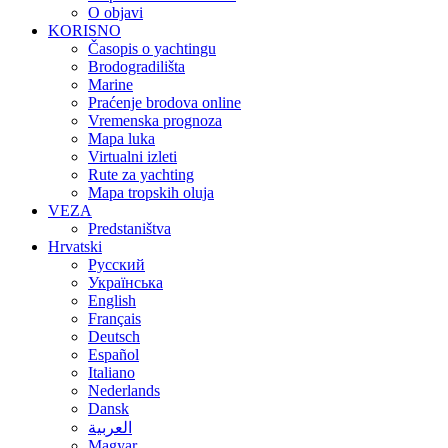
O objavi
KORISNO
Časopis o yachtingu
Brodogradilišta
Marine
Praćenje brodova online
Vremenska prognoza
Mapa luka
Virtualni izleti
Rute za yachting
Mapa tropskih oluja
VEZA
Predstaništva
Hrvatski
Русский
Українська
English
Français
Deutsch
Español
Italiano
Nederlands
Dansk
العربية
Magyar