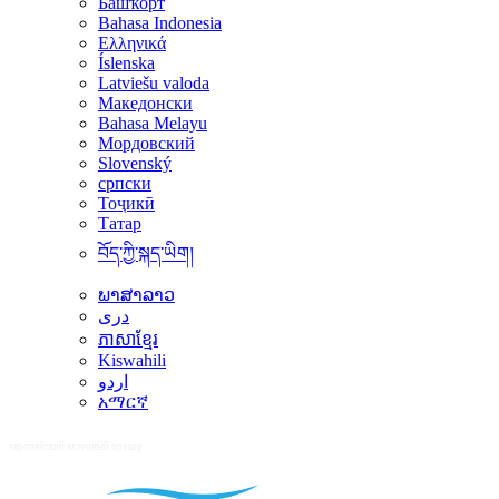
Башҡорт
Bahasa Indonesia
Ελληνικά
Íslenska
Latviešu valoda
Македонски
Bahasa Melayu
Мордовский
Slovenský
српски
Тоҷикӣ
Татар
བོད་ཀྱི་སྐད་ཡིག།
ພາສາລາວ
دری
ភាសាខ្មែរ
Kiswahili
اردو
አማርኛ