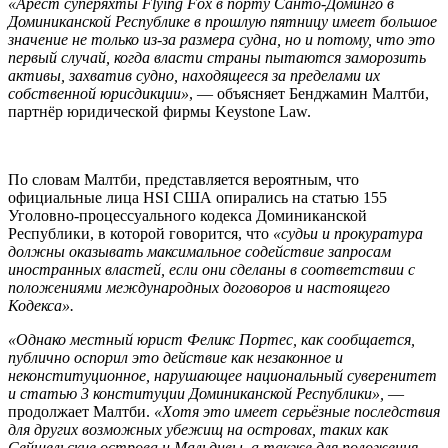
«Арест суперяхты Flying Fox в порту Санто-Доминго в
Доминиканской Республике в прошлую пятницу имеет большое
значение не только из-за размера судна, но и потому, что это
первый случай, когда власти страны пытаются заморозить
активы, захватив судно, находящееся за пределами их
собственной юрисдикции»
, — объясняет Бенджамин Малтби,
партнёр юридической фирмы Keystone Law.
По словам Малтби, представляется вероятным, что
официальные лица HSI США опирались на статью 155
Уголовно-процессуального кодекса Доминиканской
Республики, в которой говорится, что
«судьи и прокуратура
должны оказывать максимальное содействие запросам
иностранных властей, если они сделаны в соответствии с
положениями международных договоров и настоящего
Кодекса».
«Однако местный юрист Феликс Портес, как сообщается,
публично оспорил это действие как незаконное и
неконституционное, нарушающее национальный суверенитет
и статью 3 конституции Доминиканской Республики»,
—
продолжает Малтби.
«Хотя это имеет серьёзные последствия
для других возможных убежищ на островах, таких как
Сейшельские острова и Мальдивы, а также для положения