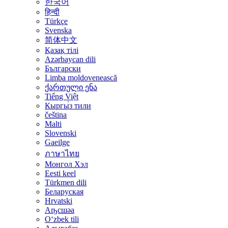
한국어
हिन्दी
Türkçe
Svenska
简体中文
Қазақ тілі
Azərbaycan dili
Български
Limba moldovenească
ქართული ენა
Tiếng Việt
Кыргы́з тили
čeština
Malti
Slovenski
Gaeilge
ภาษาไทย
Монгол Хэл
Eesti keel
Türkmen dili
Беларуская
Hrvatski
Аҧсшәа
Oʻzbek tili