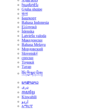
Адыгабзэ
հայերէն
Gjuha shqipe
বাংলা
Башҡорт
Bahasa Indonesia
Ελληνικά
Íslenska
Latviešu valoda
Македонски
Bahasa Melayu
Мордовский
Slovenský
српски
Тоҷикӣ
Татар
བོད་ཀྱི་སྐད་ཡིག།
ພາສາລາວ
دری
ភាសាខ្មែរ
Kiswahili
اردو
አማርኛ