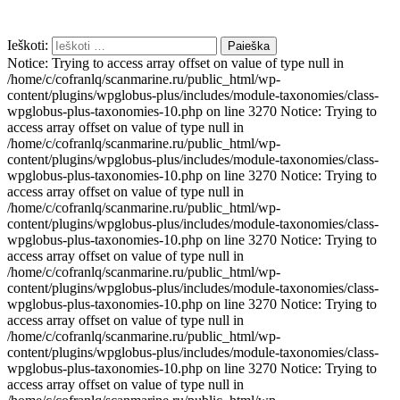
Ieškoti:
Notice: Trying to access array offset on value of type null in /home/c/cofranlq/scanmarine.ru/public_html/wp-content/plugins/wpglobus-plus/includes/module-taxonomies/class-wpglobus-plus-taxonomies-10.php on line 3270 Notice: Trying to access array offset on value of type null in /home/c/cofranlq/scanmarine.ru/public_html/wp-content/plugins/wpglobus-plus/includes/module-taxonomies/class-wpglobus-plus-taxonomies-10.php on line 3270 Notice: Trying to access array offset on value of type null in /home/c/cofranlq/scanmarine.ru/public_html/wp-content/plugins/wpglobus-plus/includes/module-taxonomies/class-wpglobus-plus-taxonomies-10.php on line 3270 Notice: Trying to access array offset on value of type null in /home/c/cofranlq/scanmarine.ru/public_html/wp-content/plugins/wpglobus-plus/includes/module-taxonomies/class-wpglobus-plus-taxonomies-10.php on line 3270 Notice: Trying to access array offset on value of type null in /home/c/cofranlq/scanmarine.ru/public_html/wp-content/plugins/wpglobus-plus/includes/module-taxonomies/class-wpglobus-plus-taxonomies-10.php on line 3270 Notice: Trying to access array offset on value of type null in /home/c/cofranlq/scanmarine.ru/public_html/wp-content/plugins/wpglobus-plus/includes/module-taxonomies/class-wpglobus-plus-taxonomies-10.php on line 3270 Notice: Trying to access array offset on value of type null in /home/c/cofranlq/scanmarine.ru/public_html/wp-content/plugins/wpglobus-plus/includes/module-taxonomies/class-wpglobus-plus-taxonomies-10.php on line 3270 Notice: Trying to access array offset on value of type null in /home/c/cofranlq/scanmarine.ru/public_html/wp-content/plugins/wpglobus-plus/includes/module-taxonomies/class-wpglobus-plus-taxonomies-10.php on line 3270 Notice: Trying to access array offset on value of type null in /home/c/cofranlq/scanmarine.ru/public_html/wp-content/plugins/wpglobus-plus/includes/module-taxonomies/class-wpglobus-plus-taxonomies-10.php on line 3270 Notice: Trying to access array offset on value of type null in /home/c/cofranlq/scanmarine.ru/public_html/wp-content/plugins/wpglobus-plus/includes/module-taxonomies/class-wpglobus-plus-taxonomies-10.php on line 3270 Notice: Trying to access array offset on value of type null in /home/c/cofranlq/scanmarine.ru/public_html/wp-content/plugins/wpglobus-plus/includes/module-taxonomies/class-wpglobus-plus-taxonomies-10.php on line 3270 Notice: Trying to access array offset on value of type null in /home/c/cofranlq/scanmarine.ru/public_html/wp-content/plugins/wpglobus-plus/includes/module-taxonomies/class-wpglobus-plus-taxonomies-10.php on line 3270 Notice: Trying to access array offset on value of type null in /home/c/cofranlq/scanmarine.ru/public_html/wp-content/plugins/wpglobus-plus/includes/module-taxonomies/class-wpglobus-plus-taxonomies-10.php on line 3270 Notice: Trying to access array offset on value of type null in /home/c/cofranlq/scanmarine.ru/public_html/wp-content/plugins/wpglobus-plus/includes/module-taxonomies/class-wpglobus-plus-taxonomies-10.php on line 3270 Notice: Trying to access array offset on value of type null in /home/c/cofranlq/scanmarine.ru/public_html/wp-content/plugins/wpglobus-plus/includes/module-taxonomies/class-wpglobus-plus-taxonomies-10.php on line 3270 Notice: Trying to access array offset on value of type null in /home/c/cofranlq/scanmarine.ru/public_html/wp-content/plugins/wpglobus-plus/includes/module-taxonomies/class-wpglobus-plus-taxonomies-10.php on line 3270 Notice: Trying to access array offset on value of type null in /home/c/cofranlq/scanmarine.ru/public_html/wp-content/plugins/wpglobus-plus/includes/module-taxonomies/class-wpglobus-plus-taxonomies-10.php on line 3270 Notice: Trying to access array offset on value of type null in /home/c/cofranlq/scanmarine.ru/public_html/wp-content/plugins/wpglobus-plus/includes/module-taxonomies/class-wpglobus-plus-taxonomies-10.php on line 3270 Notice: Trying to access array offset on value of type null in /home/c/cofranlq/scanmarine.ru/public_html/wp-content/plugins/wpglobus-plus/includes/module-taxonomies/class-wpglobus-plus-taxonomies-10.php on line 3270 Notice: Trying to access array offset on value of type null in /home/c/cofranlq/scanmarine.ru/public_html/wp-content/plugins/wpglobus-plus/includes/module-taxonomies/class-wpglobus-plus-taxonomies-10.php on line 3270 Notice: Trying to access array offset on value of type null in /home/c/cofranlq/scanmarine.ru/public_html/wp-content/plugins/wpglobus-plus/includes/module-taxonomies/class-wpglobus-plus-taxonomies-10.php on line 3270 Notice: Trying to access array offset on value of type null in /home/c/cofranlq/scanmarine.ru/public_html/wp-content/plugins/wpglobus-plus/includes/module-taxonomies/class-wpglobus-plus-taxonomies-10.php on line 3270 Notice: Trying to access array offset on value of type null in /home/c/cofranlq/scanmarine.ru/public_html/wp-content/plugins/wpglobus-plus/includes/module-taxonomies/class-wpglobus-plus-taxonomies-10.php on line 3270 Notice: Trying to access array offset on value of type null in /home/c/cofranlq/scanmarine.ru/public_html/wp-content/plugins/wpglobus-plus/includes/module-taxonomies/class-wpglobus-plus-taxonomies-10.php on line 3270 Notice: Trying to access array offset on value of type null in /home/c/cofranlq/scanmarine.ru/public_html/wp-content/plugins/wpglobus-plus/includes/module-taxonomies/class-wpglobus-plus-taxonomies-10.php on line 3270 Notice: Trying to access array offset on value of type null in /home/c/cofranlq/scanmarine.ru/public_html/wp-content/plugins/wpglobus-plus/includes/module-taxonomies/class-wpglobus-plus-taxonomies-10.php on line 3270 Notice: Trying to access array offset on value of type null in /home/c/cofranlq/scanmarine.ru/public_html/wp-content/plugins/wpglobus-plus/includes/module-taxonomies/class-wpglobus-plus-taxonomies-10.php on line 3270 Notice: Trying to access array offset on value of type null in /home/c/cofranlq/scanmarine.ru/public_html/wp-content/plugins/wpglobus-plus/includes/module-taxonomies/class-wpglobus-plus-taxonomies-10.php on line 3270 Notice: Trying to access array offset on value of type null in /home/c/cofranlq/scanmarine.ru/public_html/wp-content/plugins/wpglobus-plus/includes/module-taxonomies/class-wpglobus-plus-taxonomies-10.php on line 3270 Notice: Trying to access array offset on value of type null in /home/c/cofranlq/scanmarine.ru/public_html/wp-content/plugins/wpglobus-plus/includes/module-taxonomies/class-wpglobus-plus-taxonomies-10.php on line 3270 Notice: Trying to access array offset on value of type null in /home/c/cofranlq/scanmarine.ru/public_html/wp-content/plugins/wpglobus-plus/includes/module-taxonomies/class-wpglobus-plus-taxonomies-10.php on line 3270 Notice: Trying to access array offset on value of type null in /home/c/cofranlq/scanmarine.ru/public_html/wp-content/plugins/wpglobus-plus/includes/module-taxonomies/class-wpglobus-plus-taxonomies-10.php on line 3270 Notice: Trying to access array offset on value of type null in /home/c/cofranlq/scanmarine.ru/public_html/wp-content/plugins/wpglobus-plus/includes/module-taxonomies/class-wpglobus-plus-taxonomies-10.php on line 3270 Notice: Trying to access array offset on value of type null in /home/c/cofranlq/scanmarine.ru/public_html/wp-content/plugins/wpglobus-plus/includes/module-taxonomies/class-wpglobus-plus-taxonomies-10.php on line 3270 Notice: Trying to access array offset on value of type null in /home/c/cofranlq/scanmarine.ru/public_html/wp-content/plugins/wpglobus-plus/includes/module-taxonomies/class-wpglobus-plus-taxonomies-10.php on line 3270 Notice: Trying to access array offset on value of type null in /home/c/cofranlq/scanmarine.ru/public_html/wp-content/plugins/wpglobus-plus/includes/module-taxonomies/class-wpglobus-plus-taxonomies-10.php on line 3270 Notice: Trying to access array offset on value of type null in /home/c/cofranlq/scanmarine.ru/public_html/wp-content/plugins/wpglobus-plus/includes/module-taxonomies/class-wpglobus-plus-taxonomies-10.php on line 3270 Notice: Trying to access array offset on value of type null in /home/c/cofranlq/scanmarine.ru/public_html/wp-content/plugins/wpglobus-plus/includes/module-taxonomies/class-wpglobus-plus-taxonomies-10.php on line 3270 Notice: Trying to access array offset on value of type null in /home/c/cofranlq/scanmarine.ru/public_html/wp-content/plugins/wpglobus-plus/includes/module-taxonomies/class-wpglobus-plus-taxonomies-10.php on line 3270 Notice: Trying to access array offset on value of type null in /home/c/cofranlq/scanmarine.ru/public_html/wp-content/plugins/wpglobus-plus/includes/module-taxonomies/class-wpglobus-plus-taxonomies-10.php on line 3270 Notice: Trying to access array offset on value of type null in /home/c/cofranlq/scanmarine.ru/public_html/wp-content/plugins/wpglobus-plus/includes/module-taxonomies/class-wpglobus-plus-taxonomies-10.php on line 3270 Notice: Trying to access array offset on value of type null in /home/c/cofranlq/scanmarine.ru/public_html/wp-content/plugins/wpglobus-plus/includes/module-taxonomies/class-wpglobus-plus-taxonomies-10.php on line 3270 Notice: Trying to access array offset on value of type null in /home/c/cofranlq/scanmarine.ru/public_html/wp-content/plugins/wpglobus-plus/includes/module-taxonomies/class-wpglobus-plus-taxonomies-10.php on line 3270 Notice: Trying to access array offset on value of type null in /home/c/cofranlq/scanmarine.ru/public_html/wp-content/plugins/wpglobus-plus/includes/module-taxonomies/class-wpglobus-plus-taxonomies-10.php on line 3270 Notice: Trying to access array offset on value of type null in /home/c/cofranlq/scanmarine.ru/public_html/wp-content/plugins/wpglobus-plus/includes/module-taxonomies/class-wpglobus-plus-taxonomies-10.php on line 3270 Notice: Trying to access array offset on value of type null in /home/c/cofranlq/scanmarine.ru/public_html/wp-content/plugins/wpglobus-plus/includes/module-taxonomies/class-wpglobus-plus-taxonomies-10.php on line 3270 Notice: Trying to