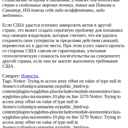
стран в глобальных морских точках, таких как Панама и
Сингапур, HSI повели себя либо неэффективно, либо
медленно»
.
Если США удастся успешно заморозить актив в другой
стране, это может создать серьёзную проблему для попавших
под санкции владельцев, которые считают, что им удалось
сохранить свои суперяхты за пределами действия санкций,
переместив их в другие места. При этом успех такого проекта
со стороны США совсем не гарантирован, учитывая
геополитическую сложность посягательства на суверенитет
другой страны, если они не захотят выполнить требование
США.
Category:
Новости
,
Tags:
Notice: Trying to access array offset on value of type null in
/home/c/cofranlq/scanmarine.ru/public_html/wp-
content/plugins/wpglobus-plus/includes/module-taxonomies/class-
wpglobus-plus-taxonomies-10.php on line 3270 Notice: Trying to
access array offset on value of type null in
/home/c/cofranlq/scanmarine.ru/public_html/wp-
content/plugins/wpglobus-plus/includes/module-taxonomies/class-
wpglobus-plus-taxonomies-10.php on line 3270 Notice: Trying to
access array offset on value of type null in
/home/c/cofranlq/scanmarine.ru/public_html/wp-