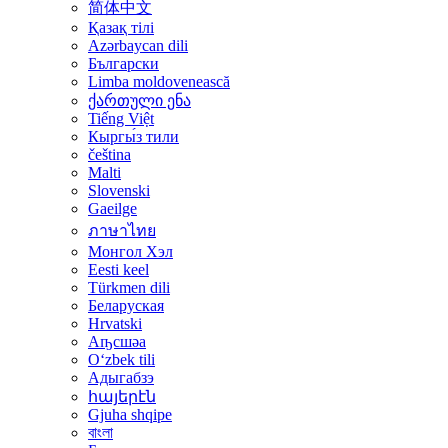
简体中文
Қазақ тілі
Azərbaycan dili
Български
Limba moldovenească
ქართული ენა
Tiếng Việt
Кыргы́з тили
čeština
Malti
Slovenski
Gaeilge
ภาษาไทย
Монгол Хэл
Eesti keel
Türkmen dili
Беларуская
Hrvatski
Аҧсшәа
Oʻzbek tili
Адыгабзэ
հայերէն
Gjuha shqipe
বাংলা