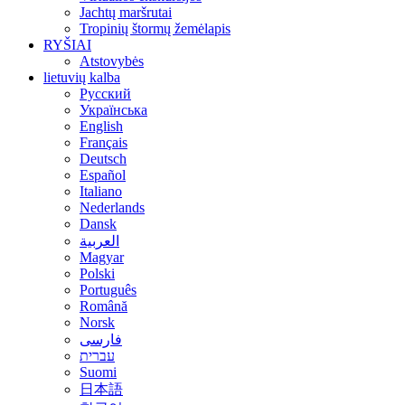
Jachtų maršrutai
Tropinių štormų žemėlapis
RYŠIAI
Atstovybės
lietuvių kalba
Русский
Українська
English
Français
Deutsch
Español
Italiano
Nederlands
Dansk
العربية
Magyar
Polski
Português
Română
Norsk
فارسی
עברית
Suomi
日本語