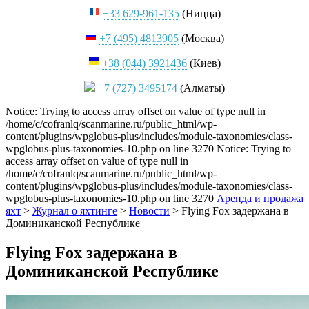
+33 629-961-135
(Ницца)
+7 (495) 4813905
(Москва)
+38 (044) 3921436
(Киев)
+7 (727) 3495174
(Алматы)
Notice: Trying to access array offset on value of type null in
/home/c/cofranlq/scanmarine.ru/public_html/wp-
content/plugins/wpglobus-plus/includes/module-taxonomies/class-
wpglobus-plus-taxonomies-10.php on line 3270 Notice: Trying to
access array offset on value of type null in
/home/c/cofranlq/scanmarine.ru/public_html/wp-
content/plugins/wpglobus-plus/includes/module-taxonomies/class-
wpglobus-plus-taxonomies-10.php on line 3270
Аренда и продажа
яхт
>
Журнал о яхтинге
>
Новости
>
Flying Fox задержана в
Доминиканской Республике
Flying Fox задержана в
Доминиканской Республике