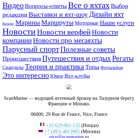
Все о яхтах
Видео
Вопросы-ответы
Выбор
Дизайн яхт
Выставки и яхт-шоу
редакции
Маршруты
Марины
Наши услуги
Моторные
Каталог
Новости
Новости верфей
Новости
компании
Новости про мегаяхты
Парусный спорт
Полезные советы
Путешествия и отдых
Регаты
Происшествия
Теория и практика
Топы
Скандалы
Фотоальбом
Это интересно
Яхт-клубы
Юмор
ScanMarine — ведущий яхтенный брокер на Лазурном берегу
Франции и Монако.
06000, 29 Rue de France, Nice, France
+33 629-961-135
(Ницца)
+7 (495) 4813905
(Москва)
nice@scanmarine.ru