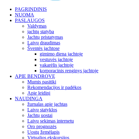
PAGRINDINIS
NUOMA
PASLAUGOS
Valdymas
jachtų statyba
Jachtų pristatymas
Laivų draudimas
Šventės jachtose
gimimo diena jachtoje
vestuvės jachtoje
vakarėlis jachtoje
korporacinis renginys jachtoje
APIE BENDROVĘ
Mumis pasitiki
Rekomendacijos ir padėkos
Apie leidinį
NAUDINGA
žurnalas apie jachtas
Laivų statyklos
Jachtų uostai
Laivų sekimas internetu
Oro prognozės
Uostų žemėlapis
Virtualios ekskursijos