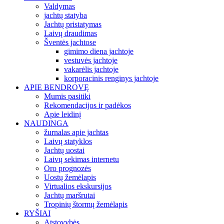
Valdymas
jachtų statyba
Jachtų pristatymas
Laivų draudimas
Šventės jachtose
gimimo diena jachtoje
vestuvės jachtoje
vakarėlis jachtoje
korporacinis renginys jachtoje
APIE BENDROVĘ
Mumis pasitiki
Rekomendacijos ir padėkos
Apie leidinį
NAUDINGA
žurnalas apie jachtas
Laivų statyklos
Jachtų uostai
Laivų sekimas internetu
Oro prognozės
Uostų žemėlapis
Virtualios ekskursijos
Jachtų maršrutai
Tropinių štormų žemėlapis
RYŠIAI
Atstovybės