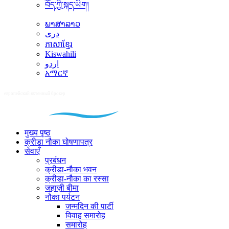
བོད་ཀྱི་སྐད་ཡིག།
ພາສາລາວ
دری
ភាសាខ្មែរ
Kiswahili
اردو
አማርኛ
मुख्य पृष्ठ
क्रीडा नौका घोषणापत्र
सेवाएँ
प्रबंधन
क्रीडा-नौका भवन
क्रीडा-नौका का रस्सा
जहाज़ी बीमा
नौका पर्यटन
जन्मदिन की पार्टी
विवाह समारोह
समारोह