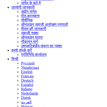
जर्नल के बारे में
उपयोगी जानकारी
उद्योग जर्नल
पोत-कारख़ाना
नौसैनिक
ऑनलाइन जहाज़ी अनुरेखण प्रणाली
मौसम की जानकारी
जहाज़ी नक्शा
ऑनलाइन यात्रा
नौकायन मार्ग
उष्णकटिबंधीय तूफान का नक्शा
हमसे संपर्क करें
प्रतिनिधि कार्यालय
हिन्दी
Русский
Українська
English
Français
Deutsch
Español
Italiano
Nederlands
Dansk
العربية
Magyar