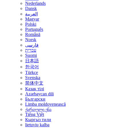
Nederlands
Dansk
العربية
Magyar
Polski
Português
Română
Norsk
فارسی
עברית
Suomi
日本語
한국어
Türkçe
Svenska
简体中文
Қазақ тілі
Azərbaycan dili
Български
Limba moldovenească
ქართული ენა
Tiếng Việt
Кыргы́з тили
lietuvių kalba