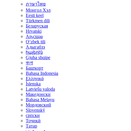
ภาษาไทย
Монгол Хэл
Eesti keel
Türkmen dili
Беларуская
Hrvatski
Аҧсшәа
Oʻzbek tili
Адыгабзэ
հայերէն
Gjuha shqipe
বাংলা
Башҡорт
Bahasa Indonesia
Ελληνικά
Íslenska
Latviešu valoda
Македонски
Bahasa Melayu
Мордовский
Slovenský
српски
Тоҷикӣ
Татар