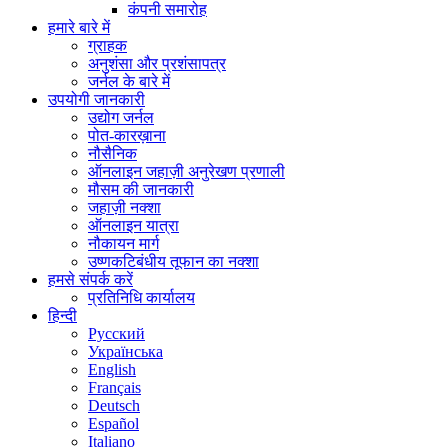
कंपनी समारोह
हमारे बारे में
ग्राहक
अनुशंसा और प्रशंसापत्र
जर्नल के बारे में
उपयोगी जानकारी
उद्योग जर्नल
पोत-कारख़ाना
नौसैनिक
ऑनलाइन जहाज़ी अनुरेखण प्रणाली
मौसम की जानकारी
जहाज़ी नक्शा
ऑनलाइन यात्रा
नौकायन मार्ग
उष्णकटिबंधीय तूफान का नक्शा
हमसे संपर्क करें
प्रतिनिधि कार्यालय
हिन्दी
Русский
Українська
English
Français
Deutsch
Español
Italiano