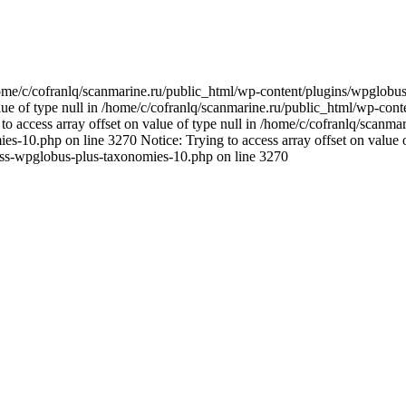
n /home/c/cofranlq/scanmarine.ru/public_html/wp-content/plugins/wpglo
alue of type null in /home/c/cofranlq/scanmarine.ru/public_html/wp-co
o access array offset on value of type null in /home/c/cofranlq/scanm
s-10.php on line 3270 Notice: Trying to access array offset on value o
ass-wpglobus-plus-taxonomies-10.php on line 3270