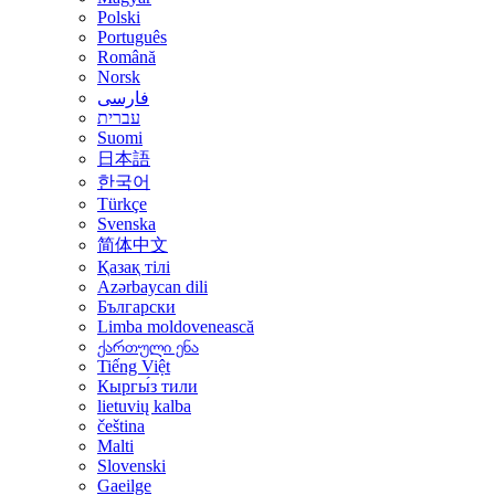
Polski
Português
Română
Norsk
فارسی
עברית
Suomi
日本語
한국어
Türkçe
Svenska
简体中文
Қазақ тілі
Azərbaycan dili
Български
Limba moldovenească
ქართული ენა
Tiếng Việt
Кыргы́з тили
lietuvių kalba
čeština
Malti
Slovenski
Gaeilge