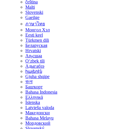
čeština
Malti
Slovenski
Gaeilge
ภาษาไทย
Монгол Хэл
Eesti keel
Türkmen dili
Беларуская
Hrvatski
Аҧсшәа
Oʻzbek tili
Адыгабзэ
հայերէն
Gjuha shqipe
বাংলা
Башҡорт
Bahasa Indonesia
Ελληνικά
Íslenska
Latviešu valoda
Македонски
Bahasa Melayu
Мордовский
Slovenský