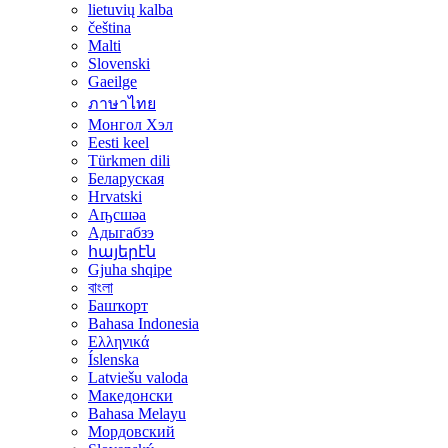
lietuvių kalba
čeština
Malti
Slovenski
Gaeilge
ภาษาไทย
Монгол Хэл
Eesti keel
Türkmen dili
Беларуская
Hrvatski
Аҧсшәа
Адыгабзэ
հայերէն
Gjuha shqipe
বাংলা
Башҡорт
Bahasa Indonesia
Ελληνικά
Íslenska
Latviešu valoda
Македонски
Bahasa Melayu
Мордовский