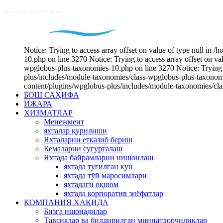
Notice: Trying to access array offset on value of type null i
10.php on line 3270 Notice: Trying to access array offset on v
wpglobus-plus-taxonomies-10.php on line 3270 Notice: Trying t
plus/includes/module-taxonomies/class-wpglobus-plus-taxonomie
content/plugins/wpglobus-plus/includes/module-taxonomies/cl
БОШ САҲИФА
ИЖАРА
ХИЗМАТЛАР
Менежмент
яхталар қурилиши
Яхталарни етказиб бериш
Кемаларни суғурталаш
Яхтада байрамларни нишонлаш
яхтада туғилган кун
яхтада тўй маросимлари
яхтадаги оқшом
яхтада корпоратив зиёфатлар
КОМПАНИЯ ҲАҚИДА
Бизга ишонадилар
Тавсиялар ва билдирилган миннатдорчиликлар