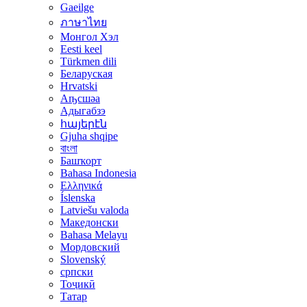
Gaeilge
ภาษาไทย
Монгол Хэл
Eesti keel
Türkmen dili
Беларуская
Hrvatski
Аҧсшәа
Адыгабзэ
հայերէն
Gjuha shqipe
বাংলা
Башҡорт
Bahasa Indonesia
Ελληνικά
Íslenska
Latviešu valoda
Македонски
Bahasa Melayu
Мордовский
Slovenský
српски
Тоҷикӣ
Татар