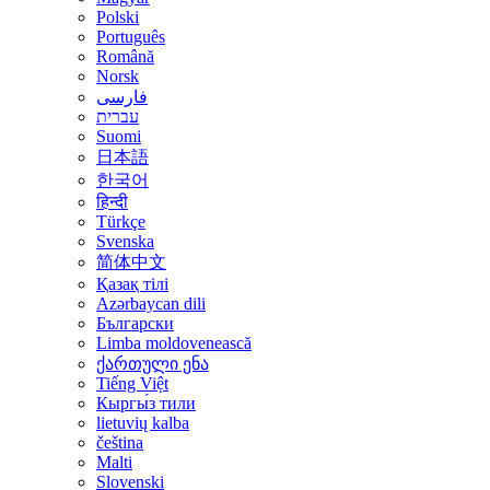
Polski
Português
Română
Norsk
فارسی
עברית
Suomi
日本語
한국어
हिन्दी
Türkçe
Svenska
简体中文
Қазақ тілі
Azərbaycan dili
Български
Limba moldovenească
ქართული ენა
Tiếng Việt
Кыргы́з тили
lietuvių kalba
čeština
Malti
Slovenski