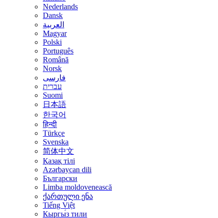
Nederlands
Dansk
العربية
Magyar
Polski
Português
Română
Norsk
فارسی
עברית
Suomi
日本語
한국어
हिन्दी
Türkçe
Svenska
简体中文
Қазақ тілі
Azərbaycan dili
Български
Limba moldovenească
ქართული ენა
Tiếng Việt
Кыргы́з тили