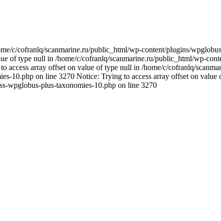
n /home/c/cofranlq/scanmarine.ru/public_html/wp-content/plugins/wpglo
alue of type null in /home/c/cofranlq/scanmarine.ru/public_html/wp-co
o access array offset on value of type null in /home/c/cofranlq/scanm
s-10.php on line 3270 Notice: Trying to access array offset on value o
ass-wpglobus-plus-taxonomies-10.php on line 3270