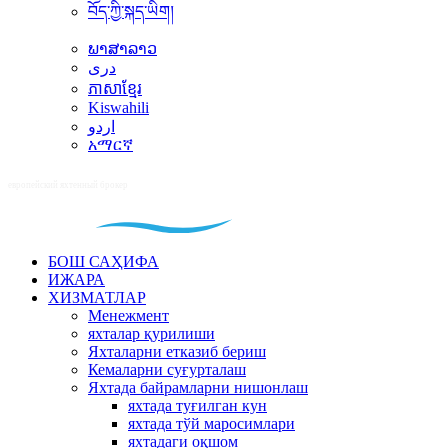
བོད་ཀྱི་སྐད་ཡིག།
ພາສາລາວ
دری
ភាសាខ្មែរ
Kiswahili
اردو
አማርኛ
БОШ САҲИФА
ИЖАРА
ХИЗМАТЛАР
Менежмент
яхталар қурилиши
Яхталарни етказиб бериш
Кемаларни суғурталаш
Яхтада байрамларни нишонлаш
яхтада туғилган кун
яхтада тўй маросимлари
яхтадаги оқшом