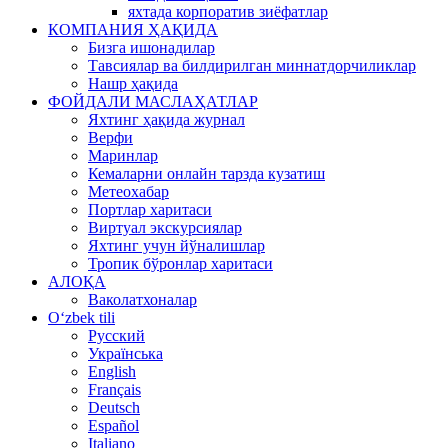
яхтада корпоратив зиёфатлар
КОМПАНИЯ ҲАҚИДА
Бизга ишонадилар
Тавсиялар ва билдирилган миннатдорчиликлар
Нашр ҳақида
ФОЙДАЛИ МАСЛАҲАТЛАР
Яхтинг ҳақида журнал
Верфи
Маринлар
Кемаларни онлайн тарзда кузатиш
Метеохабар
Портлар харитаси
Виртуал экскурсиялар
Яхтинг учун йўналишлар
Тропик бўронлар харитаси
АЛОҚА
Ваколатхоналар
Oʻzbek tili
Русский
Українська
English
Français
Deutsch
Español
Italiano