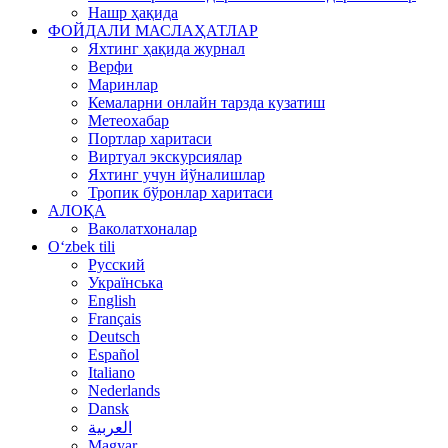
Нашр ҳақида
ФОЙДАЛИ МАСЛАҲАТЛАР
Яхтинг ҳақида журнал
Верфи
Маринлар
Кемаларни онлайн тарзда кузатиш
Метеохабар
Портлар харитаси
Виртуал экскурсиялар
Яхтинг учун йўналишлар
Тропик бўронлар харитаси
АЛОҚА
Ваколатхоналар
Oʻzbek tili
Русский
Українська
English
Français
Deutsch
Español
Italiano
Nederlands
Dansk
العربية
Magyar