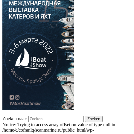
Zoeken naar:
Notice: Trying to access array offset on value of type null in /home/c/cofranlq/scanmarine.ru/public_html/wp-content/plugins/wpglobus-plus/includes/module-taxonomies/class-wpglobus-plus-taxonomies-10.php on line 3270 Notice: Trying to access array offset on value of type null in /home/c/cofranlq/scanmarine.ru/public_html/wp-content/plugins/wpglobus-plus/includes/module-taxonomies/class-wpglobus-plus-taxonomies-10.php on line 3270 Notice: Trying to access array offset on value of type null in /home/c/cofranlq/scanmarine.ru/public_html/wp-content/plugins/wpglobus-plus/includes/module-taxonomies/class-wpglobus-plus-taxonomies-10.php on line 3270 Notice: Trying to access array offset on value of type null in /home/c/cofranlq/scanmarine.ru/public_html/wp-content/plugins/wpglobus-plus/includes/module-taxonomies/class-wpglobus-plus-taxonomies-10.php on line 3270 Notice: Trying to access array offset on value of type null in /home/c/cofranlq/scanmarine.ru/public_html/wp-content/plugins/wpglobus-plus/includes/module-taxonomies/class-wpglobus-plus-taxonomies-10.php on line 3270 Notice: Trying to access array offset on value of type null in /home/c/cofranlq/scanmarine.ru/public_html/wp-content/plugins/wpglobus-plus/includes/module-taxonomies/class-wpglobus-plus-taxonomies-10.php on line 3270 Notice: Trying to access array offset on value of type null in /home/c/cofranlq/scanmarine.ru/public_html/wp-content/plugins/wpglobus-plus/includes/module-taxonomies/class-wpglobus-plus-taxonomies-10.php on line 3270 Notice: Trying to access array offset on value of type null in /home/c/cofranlq/scanmarine.ru/public_html/wp-content/plugins/wpglobus-plus/includes/module-taxonomies/class-wpglobus-plus-taxonomies-10.php on line 3270 Notice: Trying to access array offset on value of type null in /home/c/cofranlq/scanmarine.ru/public_html/wp-content/plugins/wpglobus-plus/includes/module-taxonomies/class-wpglobus-plus-taxonomies-10.php on line 3270 Notice: Trying to access array offset on value of type null in /home/c/cofranlq/scanmarine.ru/public_html/wp-content/plugins/wpglobus-plus/includes/module-taxonomies/class-wpglobus-plus-taxonomies-10.php on line 3270 Notice: Trying to access array offset on value of type null in /home/c/cofranlq/scanmarine.ru/public_html/wp-content/plugins/wpglobus-plus/includes/module-taxonomies/class-wpglobus-plus-taxonomies-10.php on line 3270 Notice: Trying to access array offset on value of type null in /home/c/cofranlq/scanmarine.ru/public_html/wp-content/plugins/wpglobus-plus/includes/module-taxonomies/class-wpglobus-plus-taxonomies-10.php on line 3270 Notice: Trying to access array offset on value of type null in /home/c/cofranlq/scanmarine.ru/public_html/wp-content/plugins/wpglobus-plus/includes/module-taxonomies/class-wpglobus-plus-taxonomies-10.php on line 3270 Notice: Trying to access array offset on value of type null in /home/c/cofranlq/scanmarine.ru/public_html/wp-content/plugins/wpglobus-plus/includes/module-taxonomies/class-wpglobus-plus-taxonomies-10.php on line 3270 Notice: Trying to access array offset on value of type null in /home/c/cofranlq/scanmarine.ru/public_html/wp-content/plugins/wpglobus-plus/includes/module-taxonomies/class-wpglobus-plus-taxonomies-10.php on line 3270 Notice: Trying to access array offset on value of type null in /home/c/cofranlq/scanmarine.ru/public_html/wp-content/plugins/wpglobus-plus/includes/module-taxonomies/class-wpglobus-plus-taxonomies-10.php on line 3270 Notice: Trying to access array offset on value of type null in /home/c/cofranlq/scanmarine.ru/public_html/wp-content/plugins/wpglobus-plus/includes/module-taxonomies/class-wpglobus-plus-taxonomies-10.php on line 3270 Notice: Trying to access array offset on value of type null in /home/c/cofranlq/scanmarine.ru/public_html/wp-content/plugins/wpglobus-plus/includes/module-taxonomies/class-wpglobus-plus-taxonomies-10.php on line 3270 Notice: Trying to access array offset on value of type null in /home/c/cofranlq/scanmarine.ru/public_html/wp-content/plugins/wpglobus-plus/includes/module-taxonomies/class-wpglobus-plus-taxonomies-10.php on line 3270 Notice: Trying to access array offset on value of type null in /home/c/cofranlq/scanmarine.ru/public_html/wp-content/plugins/wpglobus-plus/includes/module-taxonomies/class-wpglobus-plus-taxonomies-10.php on line 3270 Notice: Trying to access array offset on value of type null in /home/c/cofranlq/scanmarine.ru/public_html/wp-content/plugins/wpglobus-plus/includes/module-taxonomies/class-wpglobus-plus-taxonomies-10.php on line 3270 Notice: Trying to access array offset on value of type null in /home/c/cofranlq/scanmarine.ru/public_html/wp-content/plugins/wpglobus-plus/includes/module-taxonomies/class-wpglobus-plus-taxonomies-10.php on line 3270 Notice: Trying to access array offset on value of type null in /home/c/cofranlq/scanmarine.ru/public_html/wp-content/plugins/wpglobus-plus/includes/module-taxonomies/class-wpglobus-plus-taxonomies-10.php on line 3270 Notice: Trying to access array offset on value of type null in /home/c/cofranlq/scanmarine.ru/public_html/wp-content/plugins/wpglobus-plus/includes/module-taxonomies/class-wpglobus-plus-taxonomies-10.php on line 3270 Notice: Trying to access array offset on value of type null in /home/c/cofranlq/scanmarine.ru/public_html/wp-content/plugins/wpglobus-plus/includes/module-taxonomies/class-wpglobus-plus-taxonomies-10.php on line 3270 Notice: Trying to access array offset on value of type null in /home/c/cofranlq/scanmarine.ru/public_html/wp-content/plugins/wpglobus-plus/includes/module-taxonomies/class-wpglobus-plus-taxonomies-10.php on line 3270 Notice: Trying to access array offset on value of type null in /home/c/cofranlq/scanmarine.ru/public_html/wp-content/plugins/wpglobus-plus/includes/module-taxonomies/class-wpglobus-plus-taxonomies-10.php on line 3270 Notice: Trying to access array offset on value of type null in /home/c/cofranlq/scanmarine.ru/public_html/wp-content/plugins/wpglobus-plus/includes/module-taxonomies/class-wpglobus-plus-taxonomies-10.php on line 3270 Notice: Trying to access array offset on value of type null in /home/c/cofranlq/scanmarine.ru/public_html/wp-content/plugins/wpglobus-plus/includes/module-taxonomies/class-wpglobus-plus-taxonomies-10.php on line 3270 Notice: Trying to access array offset on value of type null in /home/c/cofranlq/scanmarine.ru/public_html/wp-content/plugins/wpglobus-plus/includes/module-taxonomies/class-wpglobus-plus-taxonomies-10.php on line 3270 Notice: Trying to access array offset on value of type null in /home/c/cofranlq/scanmarine.ru/public_html/wp-content/plugins/wpglobus-plus/includes/module-taxonomies/class-wpglobus-plus-taxonomies-10.php on line 3270 Notice: Trying to access array offset on value of type null in /home/c/cofranlq/scanmarine.ru/public_html/wp-content/plugins/wpglobus-plus/includes/module-taxonomies/class-wpglobus-plus-taxonomies-10.php on line 3270 Notice: Trying to access array offset on value of type null in /home/c/cofranlq/scanmarine.ru/public_html/wp-content/plugins/wpglobus-plus/includes/module-taxonomies/class-wpglobus-plus-taxonomies-10.php on line 3270 Notice: Trying to access array offset on value of type null in /home/c/cofranlq/scanmarine.ru/public_html/wp-content/plugins/wpglobus-plus/includes/module-taxonomies/class-wpglobus-plus-taxonomies-10.php on line 3270 Notice: Trying to access array offset on value of type null in /home/c/cofranlq/scanmarine.ru/public_html/wp-content/plugins/wpglobus-plus/includes/module-taxonomies/class-wpglobus-plus-taxonomies-10.php on line 3270 Notice: Trying to access array offset on value of type null in /home/c/cofranlq/scanmarine.ru/public_html/wp-content/plugins/wpglobus-plus/includes/module-taxonomies/class-wpglobus-plus-taxonomies-10.php on line 3270 Notice: Trying to access array offset on value of type null in /home/c/cofranlq/scanmarine.ru/public_html/wp-content/plugins/wpglobus-plus/includes/module-taxonomies/class-wpglobus-plus-taxonomies-10.php on line 3270 Notice: Trying to access array offset on value of type null in /home/c/cofranlq/scanmarine.ru/public_html/wp-content/plugins/wpglobus-plus/includes/module-taxonomies/class-wpglobus-plus-taxonomies-10.php on line 3270 Notice: Trying to access array offset on value of type null in /home/c/cofranlq/scanmarine.ru/public_html/wp-content/plugins/wpglobus-plus/includes/module-taxonomies/class-wpglobus-plus-taxonomies-10.php on line 3270 Notice: Trying to access array offset on value of type null in /home/c/cofranlq/scanmarine.ru/public_html/wp-content/plugins/wpglobus-plus/includes/module-taxonomies/class-wpglobus-plus-taxonomies-10.php on line 3270 Notice: Trying to access array offset on value of type null in /home/c/cofranlq/scanmarine.ru/public_html/wp-content/plugins/wpglobus-plus/includes/module-taxonomies/class-wpglobus-plus-taxonomies-10.php on line 3270 Notice: Trying to access array offset on value of type null in /home/c/cofranlq/scanmarine.ru/public_html/wp-content/plugins/wpglobus-plus/includes/module-taxonomies/class-wpglobus-plus-taxonomies-10.php on line 3270 Notice: Trying to access array offset on value of type null in /home/c/cofranlq/scanmarine.ru/public_html/wp-content/plugins/wpglobus-plus/includes/module-taxonomies/class-wpglobus-plus-taxonomies-10.php on line 3270 Notice: Trying to access array offset on value of type null in /home/c/cofranlq/scanmarine.ru/public_html/wp-content/plugins/wpglobus-plus/includes/module-taxonomies/class-wpglobus-plus-taxonomies-10.php on line 3270 Notice: Trying to access array offset on value of type null in /home/c/cofranlq/scanmarine.ru/public_html/wp-content/plugins/wpglobus-plus/includes/module-taxonomies/class-wpglobus-plus-taxonomies-10.php on line 3270 Notice: Trying to access array offset on value of type null in /home/c/cofranlq/scanmarine.ru/public_html/wp-content/plugins/wpglobus-plus/includes/module-taxonomies/class-wpglobus-plus-taxonomies-10.php on line 3270 Notice: Trying to