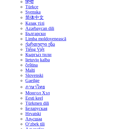
हिन्दी
Türkçe
Svenska
简体中文
Қазақ тілі
Azərbaycan dili
Български
Limba moldovenească
ქართული ენა
Tiếng Việt
Кыргы́з тили
lietuvių kalba
čeština
Malti
Slovenski
Gaeilge
ภาษาไทย
Монгол Хэл
Eesti keel
Türkmen dili
Беларуская
Hrvatski
Аҧсшәа
Oʻzbek tili