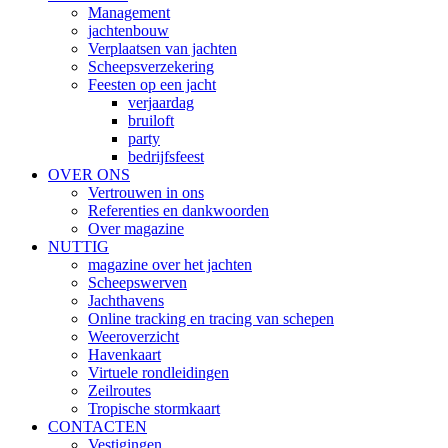
Management
jachtenbouw
Verplaatsen van jachten
Scheepsverzekering
Feesten op een jacht
verjaardag
bruiloft
party
bedrijfsfeest
OVER ONS
Vertrouwen in ons
Referenties en dankwoorden
Over magazine
NUTTIG
magazine over het jachten
Scheepswerven
Jachthavens
Online tracking en tracing van schepen
Weeroverzicht
Havenkaart
Virtuele rondleidingen
Zeilroutes
Tropische stormkaart
CONTACTEN
Vestigingen