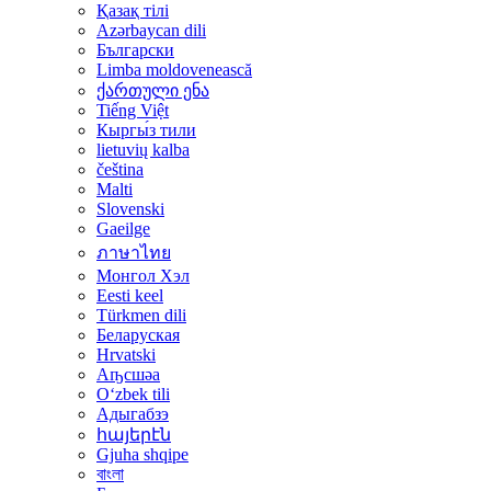
Қазақ тілі
Azərbaycan dili
Български
Limba moldovenească
ქართული ენა
Tiếng Việt
Кыргы́з тили
lietuvių kalba
čeština
Malti
Slovenski
Gaeilge
ภาษาไทย
Монгол Хэл
Eesti keel
Türkmen dili
Беларуская
Hrvatski
Аҧсшәа
Oʻzbek tili
Адыгабзэ
հայերէն
Gjuha shqipe
বাংলা