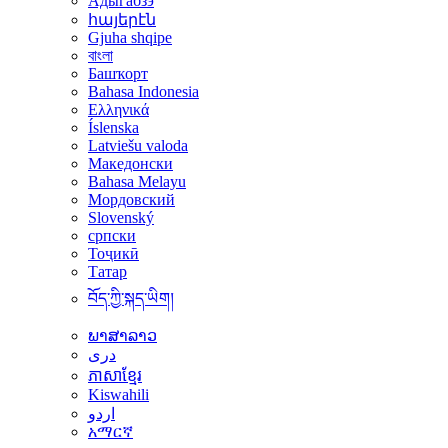
Адыгабзэ
հայերէն
Gjuha shqipe
বাংলা
Башҡорт
Bahasa Indonesia
Ελληνικά
Íslenska
Latviešu valoda
Македонски
Bahasa Melayu
Мордовский
Slovenský
српски
Тоҷикӣ
Татар
བོད་ཀྱི་སྐད་ཡིག།
ພາສາລາວ
دری
ភាសាខ្មែរ
Kiswahili
اردو
አማርኛ