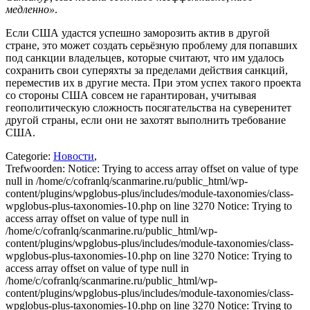
медленно»
.
Если США удастся успешно заморозить актив в другой
стране, это может создать серьёзную проблему для попавших
под санкции владельцев, которые считают, что им удалось
сохранить свои суперяхты за пределами действия санкций,
переместив их в другие места. При этом успех такого проекта
со стороны США совсем не гарантирован, учитывая
геополитическую сложность посягательства на суверенитет
другой страны, если они не захотят выполнить требование
США.
Categorie:
Новости
,
Trefwoorden:
Notice: Trying to access array offset on value of type
null in /home/c/cofranlq/scanmarine.ru/public_html/wp-
content/plugins/wpglobus-plus/includes/module-taxonomies/class-
wpglobus-plus-taxonomies-10.php on line 3270 Notice: Trying to
access array offset on value of type null in
/home/c/cofranlq/scanmarine.ru/public_html/wp-
content/plugins/wpglobus-plus/includes/module-taxonomies/class-
wpglobus-plus-taxonomies-10.php on line 3270 Notice: Trying to
access array offset on value of type null in
/home/c/cofranlq/scanmarine.ru/public_html/wp-
content/plugins/wpglobus-plus/includes/module-taxonomies/class-
wpglobus-plus-taxonomies-10.php on line 3270 Notice: Trying to