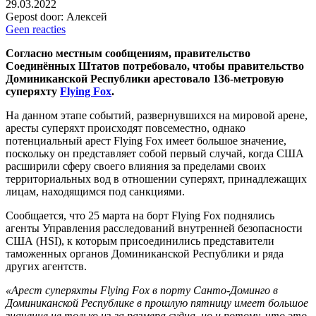
29.03.2022
Gepost door:
Алексей
Geen reacties
Согласно местным сообщениям, правительство
Соединённых Штатов потребовало, чтобы правительство
Доминиканской Республики арестовало 136-метровую
суперяхту
Flying Fox
.
На данном этапе событий, развернувшихся на мировой арене,
аресты суперяхт происходят повсеместно, однако
потенциальный арест Flying Fox имеет большое значение,
поскольку он представляет собой первый случай, когда США
расширили сферу своего влияния за пределами своих
территориальных вод в отношении суперяхт, принадлежащих
лицам, находящимся под санкциями.
Сообщается, что 25 марта на борт Flying Fox поднялись
агенты Управления расследований внутренней безопасности
США (HSI), к которым присоединились представители
таможенных органов Доминиканской Республики и ряда
других агентств.
«Арест суперяхты Flying Fox в порту Санто-Доминго в
Доминиканской Республике в прошлую пятницу имеет большое
значение не только из-за размера судна, но и потому, что это