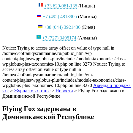
+33 629-961-135
(Ницца)
+7 (495) 4813905
(Москва)
+38 (044) 3921436
(Киев)
+7 (727) 3495174
(Алматы)
Notice: Trying to access array offset on value of type null in
/home/c/cofranlq/scanmarine.ru/public_html/wp-
content/plugins/wpglobus-plus/includes/module-taxonomies/class-
wpglobus-plus-taxonomies-10.php on line 3270 Notice: Trying to
access array offset on value of type null in
/home/c/cofranlq/scanmarine.ru/public_html/wp-
content/plugins/wpglobus-plus/includes/module-taxonomies/class-
wpglobus-plus-taxonomies-10.php on line 3270
Аренда и продажа
яхт
>
Журнал о яхтинге
>
Новости
>
Flying Fox задержана в
Доминиканской Республике
Flying Fox задержана в
Доминиканской Республике