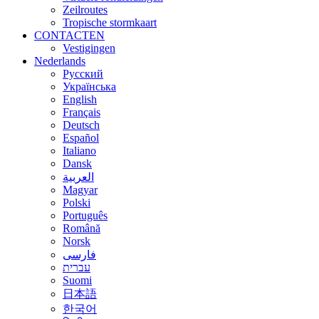
Zeilroutes
Tropische stormkaart
CONTACTEN
Vestigingen
Nederlands
Русский
Українська
English
Français
Deutsch
Español
Italiano
Dansk
العربية
Magyar
Polski
Português
Română
Norsk
فارسی
עברית
Suomi
日本語
한국어