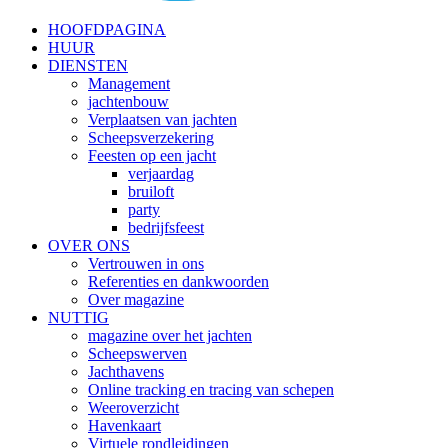
HOOFDPAGINA
HUUR
DIENSTEN
Management
jachtenbouw
Verplaatsen van jachten
Scheepsverzekering
Feesten op een jacht
verjaardag
bruiloft
party
bedrijfsfeest
OVER ONS
Vertrouwen in ons
Referenties en dankwoorden
Over magazine
NUTTIG
magazine over het jachten
Scheepswerven
Jachthavens
Online tracking en tracing van schepen
Weeroverzicht
Havenkaart
Virtuele rondleidingen