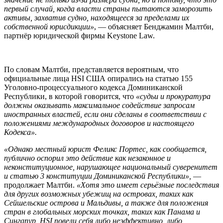
первый случай, когда власти страны пытаются заморозить
активы, захватив судно, находящееся за пределами их
собственной юрисдикции»
, — объясняет Бенджамин Малтби,
партнёр юридической фирмы Keystone Law.
По словам Малтби, представляется вероятным, что
официальные лица HSI США опирались на статью 155
Уголовно-процессуального кодекса Доминиканской
Республики, в которой говорится, что
«судьи и прокуратура
должны оказывать максимальное содействие запросам
иностранных властей, если они сделаны в соответствии с
положениями международных договоров и настоящего
Кодекса».
«Однако местный юрист Феликс Портес, как сообщается,
публично оспорил это действие как незаконное и
неконституционное, нарушающее национальный суверенитет
и статью 3 конституции Доминиканской Республики»,
—
продолжает Малтби.
«Хотя это имеет серьёзные последствия
для других возможных убежищ на островах, таких как
Сейшельские острова и Мальдивы, а также для положения
стран в глобальных морских точках, таких как Панама и
Сингапур, HSI повели себя либо неэффективно, либо