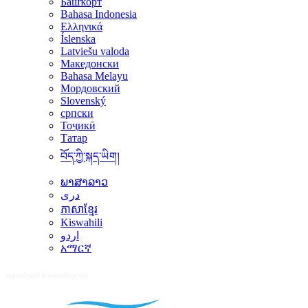
Башҡорт
Bahasa Indonesia
Ελληνικά
Íslenska
Latviešu valoda
Македонски
Bahasa Melayu
Мордовский
Slovenský
српски
Тоҷикӣ
Татар
བོད་ཀྱི་སྐད་ཡིག།
ພາສາລາວ
دری
ភាសាខ្មែរ
Kiswahili
اردو
አማርኛ