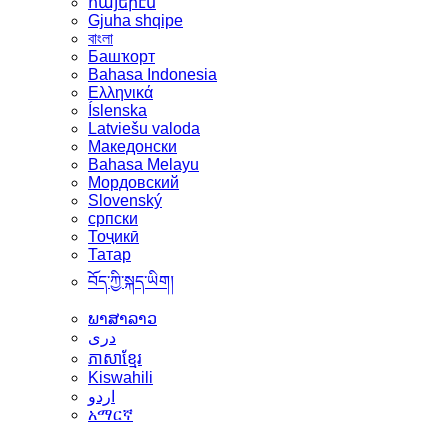
հայերէն
Gjuha shqipe
বাংলা
Башҡорт
Bahasa Indonesia
Ελληνικά
Íslenska
Latviešu valoda
Македонски
Bahasa Melayu
Мордовский
Slovenský
српски
Тоҷикӣ
Татар
བོད་ཀྱི་སྐད་ཡིག།
ພາສາລາວ
دری
ភាសាខ្មែរ
Kiswahili
اردو
አማርኛ