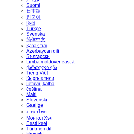
Suomi
日本語
한국어
हिन्दी
Türkçe
Svenska
简体中文
Қазақ тілі
Azərbaycan dili
Български
Limba moldovenească
ქართული ენა
Tiếng Việt
Кыргы́з тили
lietuvių kalba
čeština
Malti
Slovenski
Gaeilge
ภาษาไทย
Монгол Хэл
Eesti keel
Türkmen dili