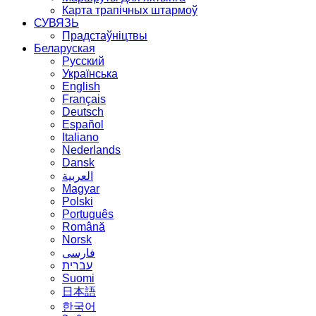
Карта трапічных штармоў
СУВЯЗЬ
Прадстаўніцтвы
Беларуская
Русский
Українська
English
Français
Deutsch
Español
Italiano
Nederlands
Dansk
العربية
Magyar
Polski
Português
Română
Norsk
فارسی
עברית
Suomi
日本語
한국어