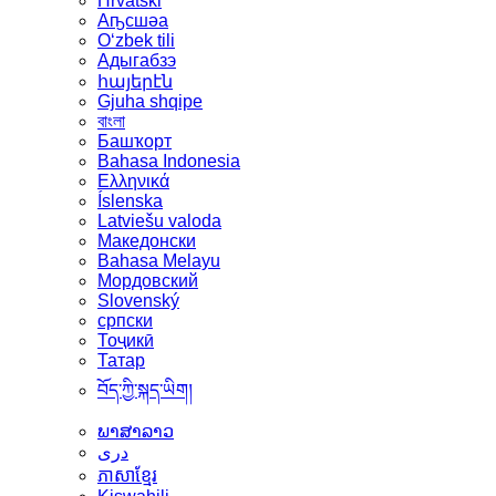
Hrvatski
Аҧсшәа
Oʻzbek tili
Адыгабзэ
հայերէն
Gjuha shqipe
বাংলা
Башҡорт
Bahasa Indonesia
Ελληνικά
Íslenska
Latviešu valoda
Македонски
Bahasa Melayu
Мордовский
Slovenský
српски
Тоҷикӣ
Татар
བོད་ཀྱི་སྐད་ཡིག།
ພາສາລາວ
دری
ភាសាខ្មែរ