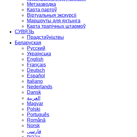
Метэазводка
Карта партоў
Віртуальныя экскурсіі
Маршруты для яхтынга
Карта трапічных штармоў
СУВЯЗЬ
Прадстаўніцтвы
Беларуская
Русский
Українська
English
Français
Deutsch
Español
Italiano
Nederlands
Dansk
العربية
Magyar
Polski
Português
Română
Norsk
فارسی
עברית