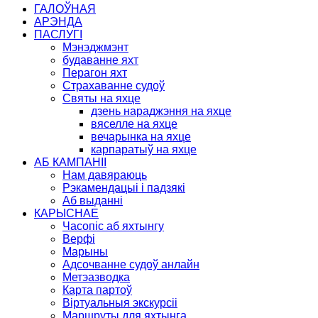
ГАЛОЎНАЯ
АРЭНДА
ПАСЛУГІ
Мэнэджмэнт
будаванне яхт
Перагон яхт
Страхаванне судоў
Святы на яхце
дзень нараджэння на яхце
вяселле на яхце
вечарынка на яхце
карпаратыў на яхце
АБ КАМПАНІІ
Нам давяраюць
Рэкамендацыі і падзякі
Аб выданні
КАРЫСНАЕ
Часопіс аб яхтынгу
Верфі
Марыны
Адсочванне судоў анлайн
Метэазводка
Карта партоў
Віртуальныя экскурсіі
Маршруты для яхтынга