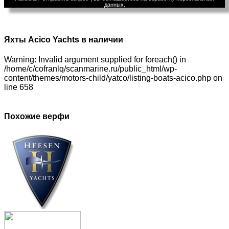
данных.
Яхты Acico Yachts в наличии
Warning: Invalid argument supplied for foreach() in
/home/c/cofranlq/scanmarine.ru/public_html/wp-
content/themes/motors-child/yatco/listing-boats-acico.php on
line 658
Похожие верфи