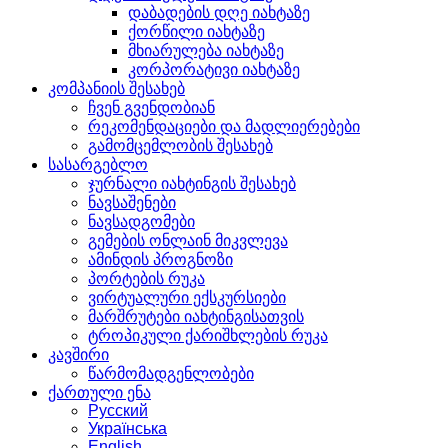
დაბადების დღე იახტაზე
ქორწილი იახტაზე
მხიარულება იახტაზე
კორპორატივი იახტაზე
კომპანიის შესახებ
ჩვენ გვენდობიან
რეკომენდაციები და მადლიერებები
გამომცემლობის შესახებ
სასარგებლო
ჯურნალი იახტინგის შესახებ
ნავსაშენები
ნავსადგომები
გემების ონლაინ მიკვლევა
ამინდის პროგნოზი
პორტების რუკა
ვირტუალური ექსკურსიები
მარშრუტები იახტინგისათვის
ტროპიკული ქარიშხლების რუკა
კავშირი
წარმომადგენლობები
ქართული ენა
Русский
Українська
English