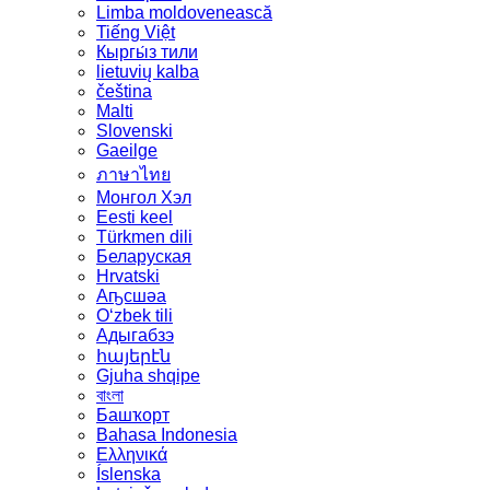
Limba moldovenească
Tiếng Việt
Кыргы́з тили
lietuvių kalba
čeština
Malti
Slovenski
Gaeilge
ภาษาไทย
Монгол Хэл
Eesti keel
Türkmen dili
Беларуская
Hrvatski
Аҧсшәа
Oʻzbek tili
Адыгабзэ
հայերէն
Gjuha shqipe
বাংলা
Башҡорт
Bahasa Indonesia
Ελληνικά
Íslenska