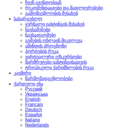
ჩვენ გვენდობიან
რეკომენდაციები და მადლიერებები
გამომცემლობის შესახებ
სასარგებლო
ჯურნალი იახტინგის შესახებ
ნავსაშენები
ნავსადგომები
გემების ონლაინ მიკვლევა
ამინდის პროგნოზი
პორტების რუკა
ვირტუალური ექსკურსიები
მარშრუტები იახტინგისათვის
ტროპიკული ქარიშხლების რუკა
კავშირი
წარმომადგენლობები
ქართული ენა
Русский
Українська
English
Français
Deutsch
Español
Italiano
Nederlands