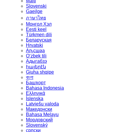
Malti
Slovenski
Gaeilge
ภาษาไทย
Монгол Хэл
Eesti keel
Türkmen dili
Беларуская
Hrvatski
Аҧсшәа
Oʻzbek tili
Адыгабзэ
հայերէն
Gjuha shqipe
বাংলা
Башҡорт
Bahasa Indonesia
Ελληνικά
Íslenska
Latviešu valoda
Македонски
Bahasa Melayu
Мордовский
Slovenský
српски