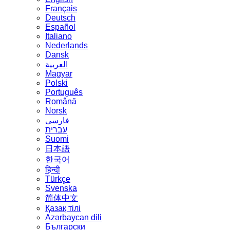
Français
Deutsch
Español
Italiano
Nederlands
Dansk
العربية
Magyar
Polski
Português
Română
Norsk
فارسی
עברית
Suomi
日本語
한국어
हिन्दी
Türkçe
Svenska
简体中文
Қазақ тілі
Azərbaycan dili
Български