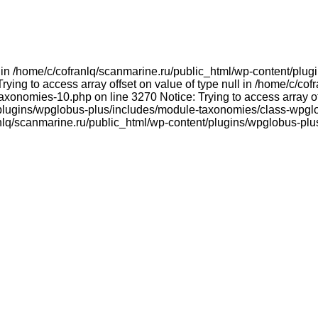
ull in /home/c/cofranlq/scanmarine.ru/public_html/wp-content/p
ying to access array offset on value of type null in /home/c/co
onomies-10.php on line 3270 Notice: Trying to access array offs
plugins/wpglobus-plus/includes/module-taxonomies/class-wpglo
franlq/scanmarine.ru/public_html/wp-content/plugins/wpglobus-p