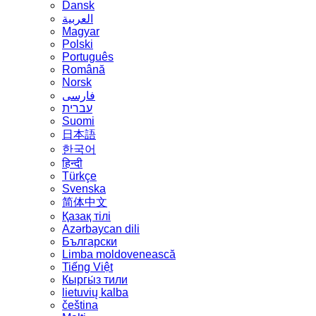
Dansk
العربية
Magyar
Polski
Português
Română
Norsk
فارسی
עברית
Suomi
日本語
한국어
हिन्दी
Türkçe
Svenska
简体中文
Қазақ тілі
Azərbaycan dili
Български
Limba moldovenească
Tiếng Việt
Кыргы́з тили
lietuvių kalba
čeština