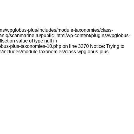
lugins/wpglobus-plus/includes/module-taxonomies/class-
franlq/scanmarine.ru/public_html/wp-content/plugins/wpglobus-
et on value of type null in
bus-plus-taxonomies-10.php on line 3270 Notice: Trying to
lus/includes/module-taxonomies/class-wpglobus-plus-