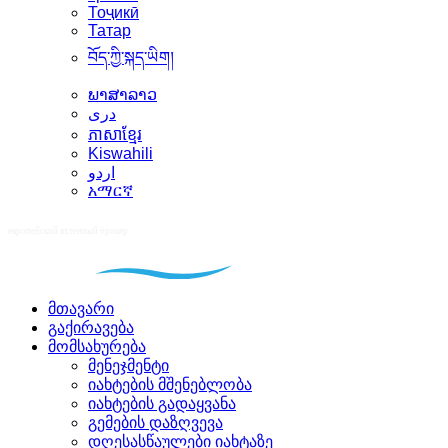
Тоҷикӣ
Татар
བོད་ཀྱི་སྐད་ཡིག།
ພາສາລາວ
دری
ភាសាខ្មែរ
Kiswahili
اردو
አማርኛ
მთავარი
გაქირავება
მომსახურება
მენეჯმენტი
იახტების მშენებლობა
იახტების გადაყვანა
გემების დაზღვევა
დღესასწაულები იახტაზე