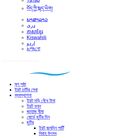
Татар
བོད་ཀྱི་སྐད་ཡིག།
ພາສາລາວ
دری
ភាសាខ្មែរ
Kiswahili
اردو
አማርኛ
মূল পৃষ্ঠা
ইয়ট চার্টার সেবা
ব্যবস্থাপনা
ইয়ট দড়ি বেঁধে টানা
ইয়ট ভবন
জাহাজ বীমা
বোর্ডে ছুটির দিন
ছুটির
ইয়ট জন্মদিন পার্টি
বিবাহ উৎসব