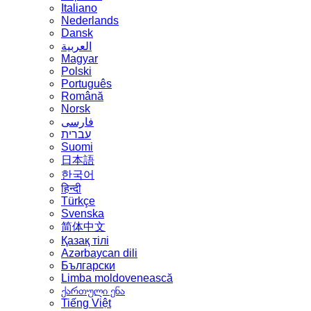
Italiano
Nederlands
Dansk
العربية
Magyar
Polski
Português
Română
Norsk
فارسی
עברית
Suomi
日本語
한국어
हिन्दी
Türkçe
Svenska
简体中文
Қазақ тілі
Azərbaycan dili
Български
Limba moldovenească
ქართული ენა
Tiếng Việt