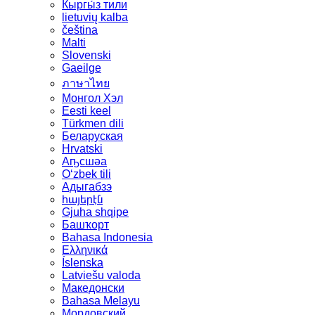
Кыргы́з тили
lietuvių kalba
čeština
Malti
Slovenski
Gaeilge
ภาษาไทย
Монгол Хэл
Eesti keel
Türkmen dili
Беларуская
Hrvatski
Аҧсшәа
Oʻzbek tili
Адыгабзэ
հայերէն
Gjuha shqipe
Башҡорт
Bahasa Indonesia
Ελληνικά
Íslenska
Latviešu valoda
Македонски
Bahasa Melayu
Мордовский