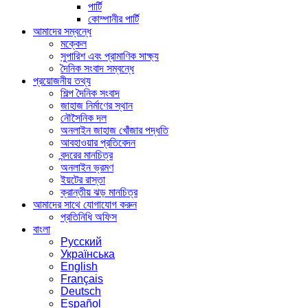
পার্টি
কোম্পানীর পার্টি
আমাদের সম্বন্ধে
মক্কেল
সুপারিশ এবং প্রামাণিক সাক্ষ্য
দৈনিক সংবাদ সম্বন্ধে
প্রয়োজনীয় তথ্য
শিল্প দৈনিক সংবাদ
জাহাজ নির্মাণের স্থান
নৌসৈনিক দল
অনলাইন জাহাজ খোঁজার পদ্ধতি
আবহাওয়ার প্রতিবেদন
বন্দরের মানচিত্র
অনলাইন ভ্রমণ
ইয়টের রাস্তা
ক্রান্তীয় ঝড় মানচিত্র
আমাদের সাথে যোগাযোগ করুন
প্রতিনিধি অফিস
বাংলা
Русский
Українська
English
Français
Deutsch
Español