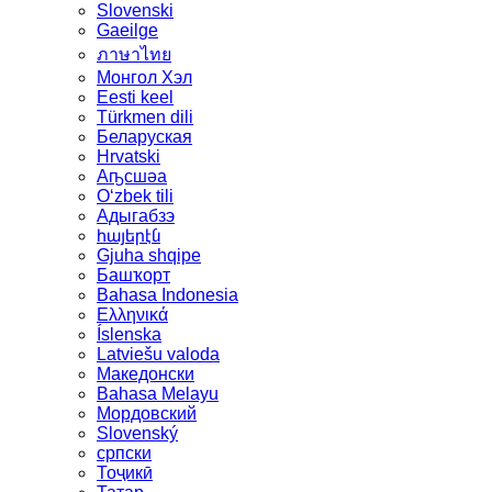
Slovenski
Gaeilge
ภาษาไทย
Монгол Хэл
Eesti keel
Türkmen dili
Беларуская
Hrvatski
Аҧсшәа
Oʻzbek tili
Адыгабзэ
հայերէն
Gjuha shqipe
Башҡорт
Bahasa Indonesia
Ελληνικά
Íslenska
Latviešu valoda
Македонски
Bahasa Melayu
Мордовский
Slovenský
српски
Тоҷикӣ