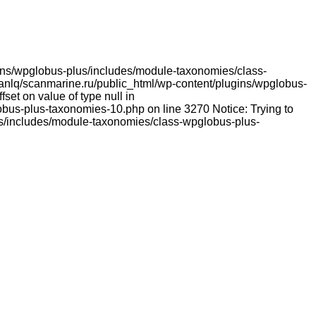
lugins/wpglobus-plus/includes/module-taxonomies/class-
franlq/scanmarine.ru/public_html/wp-content/plugins/wpglobus-
et on value of type null in
bus-plus-taxonomies-10.php on line 3270 Notice: Trying to
lus/includes/module-taxonomies/class-wpglobus-plus-