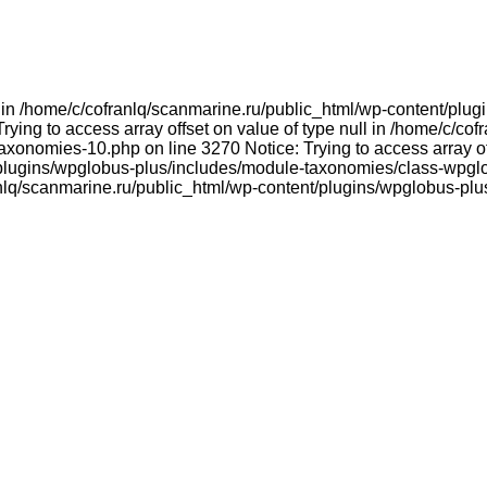
ull in /home/c/cofranlq/scanmarine.ru/public_html/wp-content/p
ying to access array offset on value of type null in /home/c/co
onomies-10.php on line 3270 Notice: Trying to access array offs
plugins/wpglobus-plus/includes/module-taxonomies/class-wpglo
franlq/scanmarine.ru/public_html/wp-content/plugins/wpglobus-p