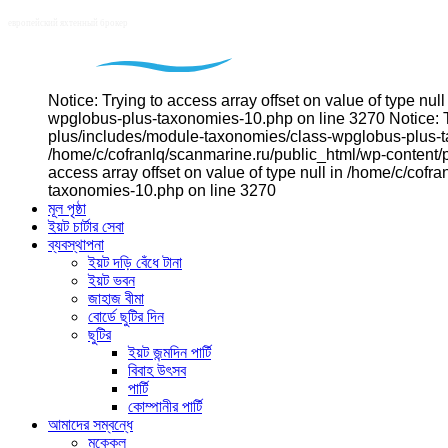
Notice: Trying to access array offset on value of type n
wpglobus-plus-taxonomies-10.php on line 3270 Notice: Tr
plus/includes/module-taxonomies/class-wpglobus-plus-tax
/home/c/cofranlq/scanmarine.ru/public_html/wp-content/
access array offset on value of type null in /home/c/co
taxonomies-10.php on line 3270
মূল পৃষ্ঠা
ইয়ট চার্টার সেবা
ব্যবস্থাপনা
ইয়ট দড়ি বেঁধে টানা
ইয়ট ভবন
জাহাজ বীমা
বোর্ডে ছুটির দিন
ছুটির
ইয়ট জন্মদিন পার্টি
বিবাহ উৎসব
পার্টি
কোম্পানীর পার্টি
আমাদের সম্বন্ধে
মক্কেল