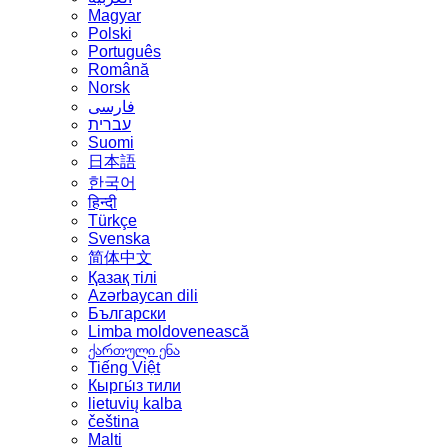
Magyar
Polski
Português
Română
Norsk
فارسی
עברית
Suomi
日本語
한국어
हिन्दी
Türkçe
Svenska
简体中文
Қазақ тілі
Azərbaycan dili
Български
Limba moldovenească
ქართული ენა
Tiếng Việt
Кыргы́з тили
lietuvių kalba
čeština
Malti