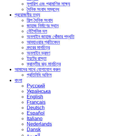
সুপারিশ এবং প্রামাণিক সাক্ষ্য
দৈনিক সংবাদ সম্বন্ধে
প্রয়োজনীয় তথ্য
শিল্প দৈনিক সংবাদ
জাহাজ নির্মাণের স্থান
নৌসৈনিক দল
অনলাইন জাহাজ খোঁজার পদ্ধতি
আবহাওয়ার প্রতিবেদন
বন্দরের মানচিত্র
অনলাইন ভ্রমণ
ইয়টের রাস্তা
ক্রান্তীয় ঝড় মানচিত্র
আমাদের সাথে যোগাযোগ করুন
প্রতিনিধি অফিস
বাংলা
Русский
Українська
English
Français
Deutsch
Español
Italiano
Nederlands
Dansk
العربية