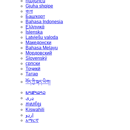
հայերէն
Gjuha shqipe
বাংলা
Башҡорт
Bahasa Indonesia
Ελληνικά
Íslenska
Latviešu valoda
Македонски
Bahasa Melayu
Мордовский
Slovenský
српски
Тоҷикӣ
Татар
བོད་ཀྱི་སྐད་ཡིག།
ພາສາລາວ
دری
ភាសាខ្មែរ
Kiswahili
اردو
አማርኛ