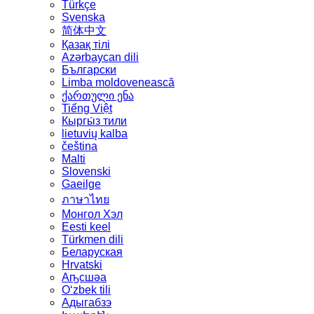
Türkçe
Svenska
简体中文
Қазақ тілі
Azərbaycan dili
Български
Limba moldovenească
ქართული ენა
Tiếng Việt
Кыргы́з тили
lietuvių kalba
čeština
Malti
Slovenski
Gaeilge
ภาษาไทย
Монгол Хэл
Eesti keel
Türkmen dili
Беларуская
Hrvatski
Аҧсшәа
Oʻzbek tili
Адыгабзэ