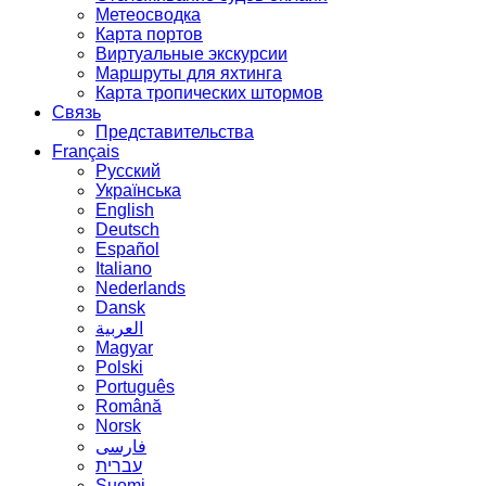
Метеосводка
Карта портов
Виртуальные экскурсии
Маршруты для яхтинга
Карта тропических штормов
Связь
Представительства
Français
Русский
Українська
English
Deutsch
Español
Italiano
Nederlands
Dansk
العربية
Magyar
Polski
Português
Română
Norsk
فارسی
עברית
Suomi