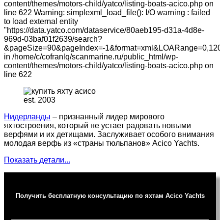
content/themes/motors-child/yatco/listing-boats-acico.php on
line 622 Warning: simplexml_load_file(): I/O warning : failed
to load external entity
"https://data.yatco.com/dataservice/80aeb195-d31a-4d8e-
969d-03baf01f2639/search?
&pageSize=90&pageIndex=-1&format=xml&LOARange=0,120
in /home/c/cofranlq/scanmarine.ru/public_html/wp-
content/themes/motors-child/yatco/listing-boats-acico.php on
line 622
est. 2003
Нидерланды
– признанный лидер мирового
яхтостроения, который не устает радовать новыми
верфями и их детищами. Заслуживает особого внимания
молодая верфь из «страны тюльпанов» Acico Yachts.
Показать детали...
Получить бесплатную консультацию по яхтам Acico Yachts
Ваше имя (обязательно)