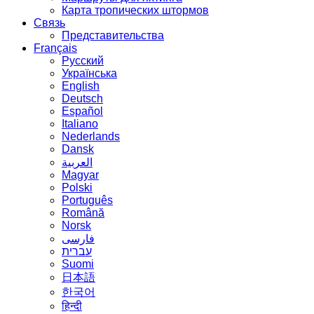
Карта тропических штормов
Связь
Представительства
Français
Русский
Українська
English
Deutsch
Español
Italiano
Nederlands
Dansk
العربية
Magyar
Polski
Português
Română
Norsk
فارسی
עברית
Suomi
日本語
한국어
हिन्दी