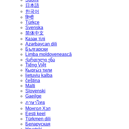
日本語
한국어
हिन्दी
Türkçe
Svenska
简体中文
Қазақ тілі
Azərbaycan dili
Български
Limba moldovenească
ქართული ენა
Tiếng Việt
Кыргы́з тили
lietuvių kalba
čeština
Malti
Slovenski
Gaeilge
ภาษาไทย
Монгол Хэл
Eesti keel
Türkmen dili
Беларуская