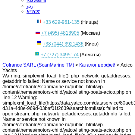
Kiswahili
اردو
አማርኛ
+33 629-961-135
(Ницца)
+7 (495) 4813905
(Москва)
+38 (044) 3921436
(Киев)
+7 (727) 3495174
(Алматы)
Cofrance SARL (ScanMarine TM)
>
Каталог верфей
>
Acico
Yachts
Warning: simplexml_load_file(): php_network_getaddresses:
getaddrinfo failed: Name or service not known in
/home/c/cofranlq/scanmarine.ru/public_html/wp-
content/themes/motors-child/yatco/listing-boats-acico.php on
line 12 Warning:
simplexml_load_file(https://data.yatco.com/dataservice/80aeb
d31a-4d8e-969d-03baf01f2639/searchformlists): failed to
open stream: php_network_getaddresses: getaddrinfo failed:
Name or service not known in
/home/c/cofranlq/scanmarine.ru/public_html/wp-
content/themes/motors-child/yatco/listing-boats-acico.php on