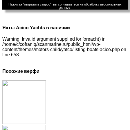
Нажимая "отправить запрос", вы соглашаетесь на обработку персональных
данных.
Яхты Acico Yachts в наличии
Warning: Invalid argument supplied for foreach() in
/home/c/cofranlq/scanmarine.ru/public_html/wp-
content/themes/motors-child/yatco/listing-boats-acico.php on
line 658
Похожие верфи