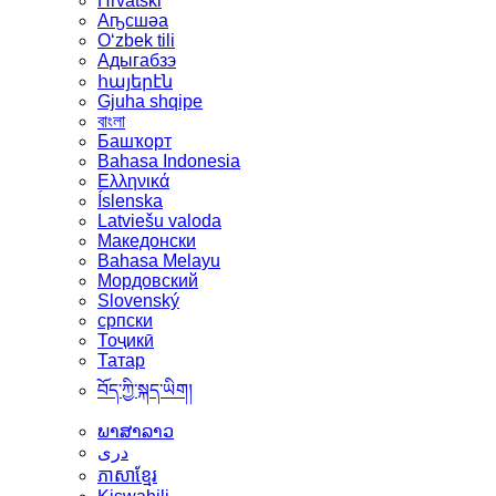
Hrvatski
Аҧсшәа
Oʻzbek tili
Адыгабзэ
հայերէն
Gjuha shqipe
বাংলা
Башҡорт
Bahasa Indonesia
Ελληνικά
Íslenska
Latviešu valoda
Македонски
Bahasa Melayu
Мордовский
Slovenský
српски
Тоҷикӣ
Татар
བོད་ཀྱི་སྐད་ཡིག།
ພາສາລາວ
دری
ភាសាខ្មែរ