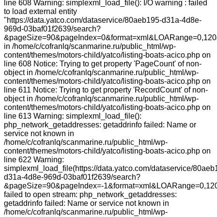
line 608 Warning: simplexml_load_file(): I/O warning : failed
to load external entity
"https://data.yatco.com/dataservice/80aeb195-d31a-4d8e-
969d-03baf01f2639/search?
&pageSize=90&pageIndex=0&format=xml&LOARange=0,120
in /home/c/cofranlq/scanmarine.ru/public_html/wp-
content/themes/motors-child/yatco/listing-boats-acico.php on
line 608 Notice: Trying to get property 'PageCount' of non-
object in /home/c/cofranlq/scanmarine.ru/public_html/wp-
content/themes/motors-child/yatco/listing-boats-acico.php on
line 611 Notice: Trying to get property 'RecordCount' of non-
object in /home/c/cofranlq/scanmarine.ru/public_html/wp-
content/themes/motors-child/yatco/listing-boats-acico.php on
line 613 Warning: simplexml_load_file():
php_network_getaddresses: getaddrinfo failed: Name or
service not known in
/home/c/cofranlq/scanmarine.ru/public_html/wp-
content/themes/motors-child/yatco/listing-boats-acico.php on
line 622 Warning:
simplexml_load_file(https://data.yatco.com/dataservice/80aeb
d31a-4d8e-969d-03baf01f2639/search?
&pageSize=90&pageIndex=-1&format=xml&LOARange=0,120
failed to open stream: php_network_getaddresses:
getaddrinfo failed: Name or service not known in
/home/c/cofranlq/scanmarine.ru/public_html/wp-