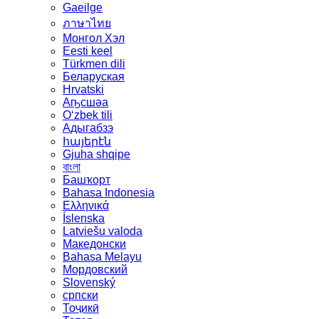
Gaeilge
ภาษาไทย
Монгол Хэл
Eesti keel
Türkmen dili
Беларуская
Hrvatski
Аҧсшәа
Oʻzbek tili
Адыгабзэ
հայերէն
Gjuha shqipe
বাংলা
Башҡорт
Bahasa Indonesia
Ελληνικά
Íslenska
Latviešu valoda
Македонски
Bahasa Melayu
Мордовский
Slovenský
српски
Тоҷикӣ