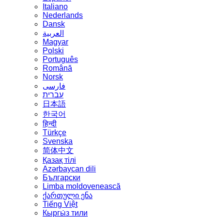
Italiano
Nederlands
Dansk
العربية
Magyar
Polski
Português
Română
Norsk
فارسی
עברית
日本語
한국어
हिन्दी
Türkçe
Svenska
简体中文
Қазақ тілі
Azərbaycan dili
Български
Limba moldovenească
ქართული ენა
Tiếng Việt
Кыргы́з тили