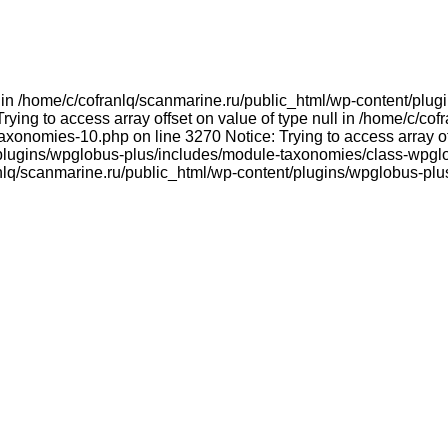
ull in /home/c/cofranlq/scanmarine.ru/public_html/wp-content/p
ying to access array offset on value of type null in /home/c/co
onomies-10.php on line 3270 Notice: Trying to access array offs
plugins/wpglobus-plus/includes/module-taxonomies/class-wpglo
franlq/scanmarine.ru/public_html/wp-content/plugins/wpglobus-p