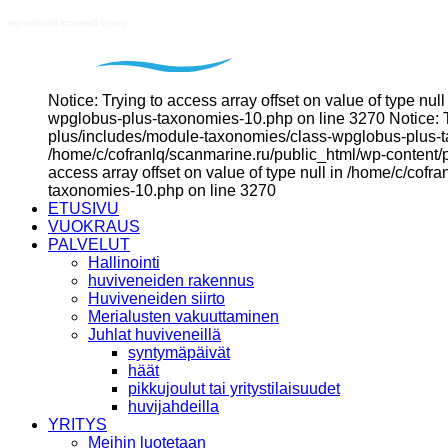
Notice: Trying to access array offset on value of type n
wpglobus-plus-taxonomies-10.php on line 3270 Notice: Tr
plus/includes/module-taxonomies/class-wpglobus-plus-tax
/home/c/cofranlq/scanmarine.ru/public_html/wp-content/
access array offset on value of type null in /home/c/co
taxonomies-10.php on line 3270
ETUSIVU
VUOKRAUS
PALVELUT
Hallinointi
huviveneiden rakennus
Huviveneiden siirto
Merialusten vakuuttaminen
Juhlat huviveneillä
syntymäpäivät
häät
pikkujoulut tai yritystilaisuudet
huvijahdeilla
YRITYS
Meihin luotetaan