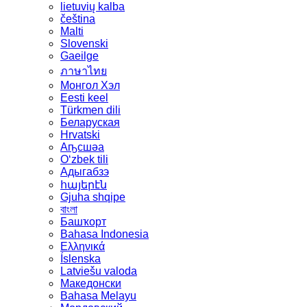
lietuvių kalba
čeština
Malti
Slovenski
Gaeilge
ภาษาไทย
Монгол Хэл
Eesti keel
Türkmen dili
Беларуская
Hrvatski
Аҧсшәа
Oʻzbek tili
Адыгабзэ
հայերէն
Gjuha shqipe
বাংলা
Башҡорт
Bahasa Indonesia
Ελληνικά
Íslenska
Latviešu valoda
Македонски
Bahasa Melayu