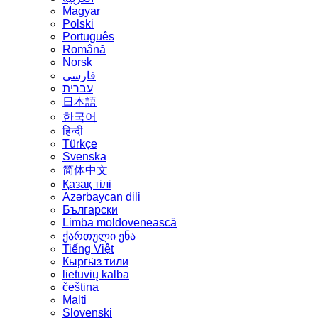
Magyar
Polski
Português
Română
Norsk
فارسی
עברית
日本語
한국어
हिन्दी
Türkçe
Svenska
简体中文
Қазақ тілі
Azərbaycan dili
Български
Limba moldovenească
ქართული ენა
Tiếng Việt
Кыргы́з тили
lietuvių kalba
čeština
Malti
Slovenski