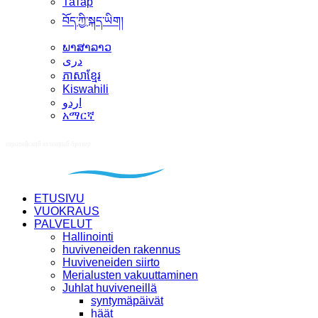
Татар
བོད་ཀྱི་སྐད་ཡིག།
ພາສາລາວ
دری
ភាសាខ្មែរ
Kiswahili
اردو
አማርኛ
ETUSIVU
VUOKRAUS
PALVELUT
Hallinointi
huviveneiden rakennus
Huviveneiden siirto
Merialusten vakuuttaminen
Juhlat huviveneillä
syntymäpäivät
häät