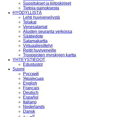
Suositukset ja kiitoskirjeet
Tietoja painoksesta
HYÖDYLLISTÄ
Lehti huviveneilystä
Telakat
Venesatamat
Alusten seuranta verkossa
Säätiedote
Satamakartta
Virtuaaliesittelyt
Reitit huviveneille
Trooppisten myrskyjen kartta
YHTEYSTIEDOT
Edustustot
Suomi
Русский
Українська
English
Français
Deutsch
Español
Italiano
Nederlands
Dansk
العربية