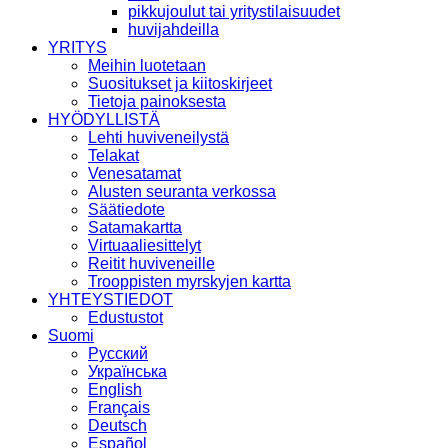
pikkujoulut tai yritystilaisuudet
huvijahdeilla
YRITYS
Meihin luotetaan
Suositukset ja kiitoskirjeet
Tietoja painoksesta
HYÖDYLLISTÄ
Lehti huviveneilystä
Telakat
Venesatamat
Alusten seuranta verkossa
Säätiedote
Satamakartta
Virtuaaliesittelyt
Reitit huviveneille
Trooppisten myrskyjen kartta
YHTEYSTIEDOT
Edustustot
Suomi
Русский
Українська
English
Français
Deutsch
Español