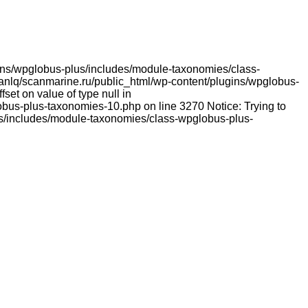
lugins/wpglobus-plus/includes/module-taxonomies/class-
franlq/scanmarine.ru/public_html/wp-content/plugins/wpglobus-
et on value of type null in
bus-plus-taxonomies-10.php on line 3270 Notice: Trying to
lus/includes/module-taxonomies/class-wpglobus-plus-