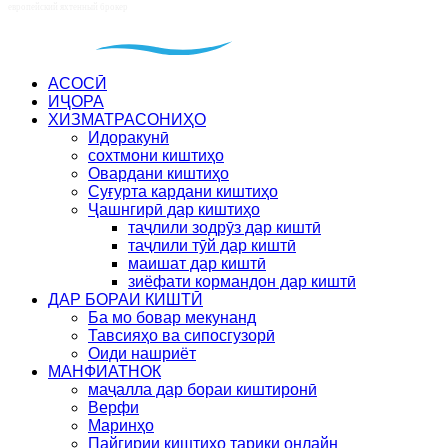
АСОСӢ
ИҶОРА
ХИЗМАТРАСОНИҲО
Идоракунӣ
сохтмони киштиҳо
Овардани киштиҳо
Суғурта кардани киштиҳо
Ҷашнгирӣ дар киштиҳо
таҷлили зодрӯз дар киштӣ
таҷлили тӯй дар киштӣ
маишат дар киштӣ
зиёфати кормандон дар киштӣ
ДАР БОРАИ КИШТӢ
Ба мо бовар мекунанд
Тавсияҳо ва сипосгузорӣ
Оиди нашриёт
МАНФИАТНОК
маҷалла дар бораи киштиронӣ
Верфи
Маринҳо
Пайгирии киштиҳо тариқи онлайн