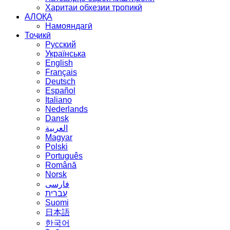
Харитаи обхезии тропикӣ
АЛОҚА
Намояндагӣ
Тоҷикӣ
Русский
Українська
English
Français
Deutsch
Español
Italiano
Nederlands
Dansk
العربية
Magyar
Polski
Português
Română
Norsk
فارسی
עברית
Suomi
日本語
한국어