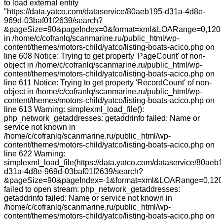
to load external entity
"https://data.yatco.com/dataservice/80aeb195-d31a-4d8e-
969d-03baf01f2639/search?
&pageSize=90&pageIndex=0&format=xml&LOARange=0,120
in /home/c/cofranlq/scanmarine.ru/public_html/wp-
content/themes/motors-child/yatco/listing-boats-acico.php on
line 608 Notice: Trying to get property 'PageCount' of non-
object in /home/c/cofranlq/scanmarine.ru/public_html/wp-
content/themes/motors-child/yatco/listing-boats-acico.php on
line 611 Notice: Trying to get property 'RecordCount' of non-
object in /home/c/cofranlq/scanmarine.ru/public_html/wp-
content/themes/motors-child/yatco/listing-boats-acico.php on
line 613 Warning: simplexml_load_file():
php_network_getaddresses: getaddrinfo failed: Name or
service not known in
/home/c/cofranlq/scanmarine.ru/public_html/wp-
content/themes/motors-child/yatco/listing-boats-acico.php on
line 622 Warning:
simplexml_load_file(https://data.yatco.com/dataservice/80aeb
d31a-4d8e-969d-03baf01f2639/search?
&pageSize=90&pageIndex=-1&format=xml&LOARange=0,120
failed to open stream: php_network_getaddresses:
getaddrinfo failed: Name or service not known in
/home/c/cofranlq/scanmarine.ru/public_html/wp-
content/themes/motors-child/yatco/listing-boats-acico.php on