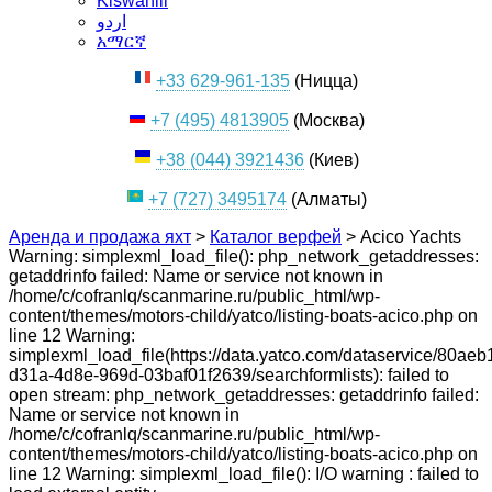
Kiswahili
اردو
አማርኛ
+33 629-961-135
(Ницца)
+7 (495) 4813905
(Москва)
+38 (044) 3921436
(Киев)
+7 (727) 3495174
(Алматы)
Аренда и продажа яхт
>
Каталог верфей
>
Acico Yachts
Warning: simplexml_load_file(): php_network_getaddresses:
getaddrinfo failed: Name or service not known in
/home/c/cofranlq/scanmarine.ru/public_html/wp-
content/themes/motors-child/yatco/listing-boats-acico.php on
line 12 Warning:
simplexml_load_file(https://data.yatco.com/dataservice/80aeb
d31a-4d8e-969d-03baf01f2639/searchformlists): failed to
open stream: php_network_getaddresses: getaddrinfo failed:
Name or service not known in
/home/c/cofranlq/scanmarine.ru/public_html/wp-
content/themes/motors-child/yatco/listing-boats-acico.php on
line 12 Warning: simplexml_load_file(): I/O warning : failed to