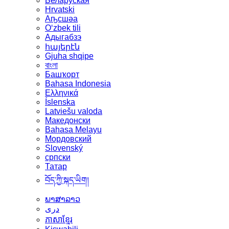
Беларуская
Hrvatski
Аҧсшәа
Oʻzbek tili
Адыгабзэ
հայերէն
Gjuha shqipe
বাংলা
Башҡорт
Bahasa Indonesia
Ελληνικά
Íslenska
Latviešu valoda
Македонски
Bahasa Melayu
Мордовский
Slovenský
српски
Татар
བོད་ཀྱི་སྐད་ཡིག།
ພາສາລາວ
دری
ភាសាខ្មែរ