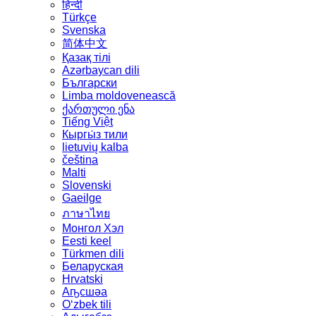
हिन्दी
Türkçe
Svenska
简体中文
Қазақ тілі
Azərbaycan dili
Български
Limba moldovenească
ქართული ენა
Tiếng Việt
Кыргы́з тили
lietuvių kalba
čeština
Malti
Slovenski
Gaeilge
ภาษาไทย
Монгол Хэл
Eesti keel
Türkmen dili
Беларуская
Hrvatski
Аҧсшәа
Oʻzbek tili