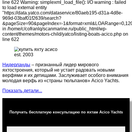
line 622 Warning: simplexml_load_file(): I/O warning : failed
to load external entity
"https://data.yatco.com/dataservice/80aeb195-d31a-4d8e-
969d-03baf01f2639/search?
&pageSize=90&pageIndex=-1&format=xml&LOARange=0,120
in /home/c/cofranlq/scanmarine.ru/public_html/wp-
content/themes/motors-child/yatco/listing-boats-acico.php on
line 622
est. 2003
Нидерланды
– признанный лидер мирового
яхтостроения, который не устает радовать новыми
верфями и их детищами. Заслуживает особого внимания
молодая верфь из «страны тюльпанов» Acico Yachts.
Показать детали...
Получить бесплатную консультацию по яхтам Acico Yachts
Ваше имя (обязательно)