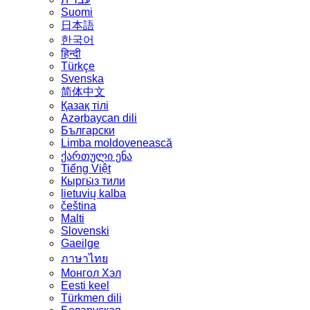
Suomi
日本語
한국어
हिन्दी
Türkçe
Svenska
简体中文
Қазақ тілі
Azərbaycan dili
Български
Limba moldovenească
ქართული ენა
Tiếng Việt
Кыргы́з тили
lietuvių kalba
čeština
Malti
Slovenski
Gaeilge
ภาษาไทย
Монгол Хэл
Eesti keel
Türkmen dili