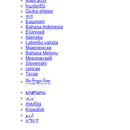
Адыгабзэ
հայերէն
Gjuha shqipe
বাংলা
Башҡорт
Bahasa Indonesia
Ελληνικά
Íslenska
Latviešu valoda
Македонски
Bahasa Melayu
Мордовский
Slovenský
српски
Татар
བོད་ཀྱི་སྐད་ཡིག།
ພາສາລາວ
دری
ភាសាខ្មែរ
Kiswahili
اردو
አማርኛ