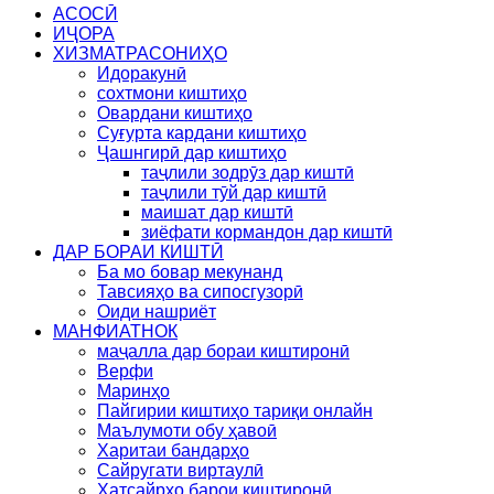
АСОСӢ
ИҶОРА
ХИЗМАТРАСОНИҲО
Идоракунӣ
сохтмони киштиҳо
Овардани киштиҳо
Суғурта кардани киштиҳо
Ҷашнгирӣ дар киштиҳо
таҷлили зодрӯз дар киштӣ
таҷлили тӯй дар киштӣ
маишат дар киштӣ
зиёфати кормандон дар киштӣ
ДАР БОРАИ КИШТӢ
Ба мо бовар мекунанд
Тавсияҳо ва сипосгузорӣ
Оиди нашриёт
МАНФИАТНОК
маҷалла дар бораи киштиронӣ
Верфи
Маринҳо
Пайгирии киштиҳо тариқи онлайн
Маълумоти обу ҳавоӣ
Харитаи бандарҳо
Сайругати виртаулӣ
Хатсайрҳо барои киштиронӣ