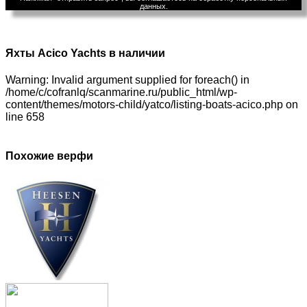
данных.
Яхты Acico Yachts в наличии
Warning: Invalid argument supplied for foreach() in
/home/c/cofranlq/scanmarine.ru/public_html/wp-
content/themes/motors-child/yatco/listing-boats-acico.php on
line 658
Похожие верфи