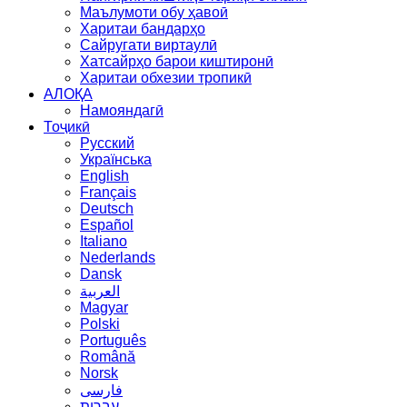
Маълумоти обу ҳавоӣ
Харитаи бандарҳо
Сайругати виртаулӣ
Хатсайрҳо барои киштиронӣ
Харитаи обхезии тропикӣ
АЛОҚА
Намояндагӣ
Тоҷикӣ
Русский
Українська
English
Français
Deutsch
Español
Italiano
Nederlands
Dansk
العربية
Magyar
Polski
Português
Română
Norsk
فارسی
עברית