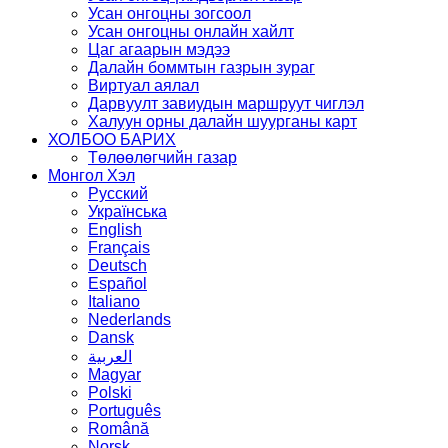
Усан онгоцны зогсоол
Усан онгоцны онлайн хайлт
Цаг агаарын мэдээ
Далайн боммтын газрын зураг
Виртуал аялал
Дарвуулт завиудын маршруут чиглэл
Халуун орны далайн шуурганы карт
ХОЛБОО БАРИХ
Төлөөлөгчийн газар
Монгол Хэл
Русский
Українська
English
Français
Deutsch
Español
Italiano
Nederlands
Dansk
العربية
Magyar
Polski
Português
Română
Norsk