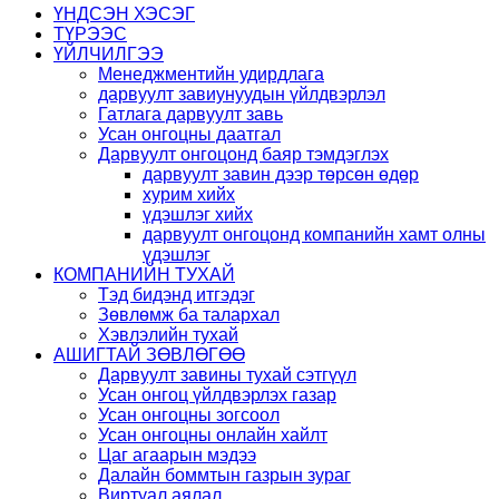
ҮНДСЭН ХЭСЭГ
ТҮРЭЭС
ҮЙЛЧИЛГЭЭ
Менеджментийн удирдлага
дарвуулт завиунуудын үйлдвэрлэл
Гатлага дарвуулт завь
Усан онгоцны даатгал
Дарвуулт онгоцонд баяр тэмдэглэх
дарвуулт завин дээр төрсөн өдөр
хурим хийх
үдэшлэг хийх
дарвуулт онгоцонд компанийн хамт олны
үдэшлэг
КОМПАНИЙН ТУХАЙ
Тэд бидэнд итгэдэг
Зөвлөмж ба талархал
Хэвлэлийн тухай
АШИГТАЙ ЗӨВЛӨГӨӨ
Дарвуулт завины тухай сэтгүүл
Усан онгоц үйлдвэрлэх газар
Усан онгоцны зогсоол
Усан онгоцны онлайн хайлт
Цаг агаарын мэдээ
Далайн боммтын газрын зураг
Виртуал аялал