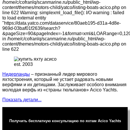
/home/c/cofranlq/scanmarine.ru/public_html/wp-
content/themes/motors-child/yatco/listing-boats-acico.php on
line 622 Warning: simplexml_load_file(): I/O warning : failed
to load external entity
"https://data.yatco.com/dataservice/80aeb195-d31a-4d8e-
969d-03baf01f2639/search?
&pageSize=90&pageIndex=-1&format=xml&LOARange=0,120
in /home/c/cofranlq/scanmarine.ru/public_html/wp-
content/themes/motors-child/yatco/listing-boats-acico.php on
line 622
est. 2003
Нидерланды
– признанный лидер мирового
яхтостроения, который не устает радовать новыми
верфями и их детищами. Заслуживает особого внимания
молодая верфь из «страны тюльпанов» Acico Yachts.
Показать детали...
Получить бесплатную консультацию по яхтам Acico Yachts