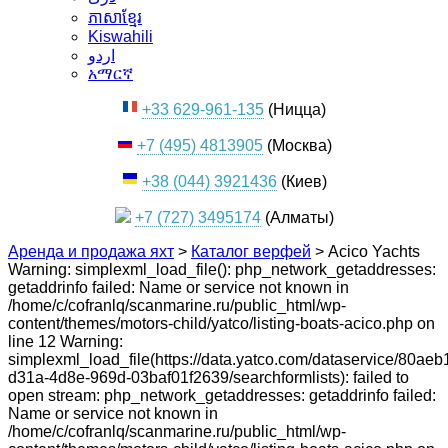
ភាសាខ្មែរ
Kiswahili
اردو
አማርኛ
+33 629-961-135
(Ницца)
+7 (495) 4813905
(Москва)
+38 (044) 3921436
(Киев)
+7 (727) 3495174
(Алматы)
Аренда и продажа яхт
>
Каталог верфей
>
Acico Yachts
Warning: simplexml_load_file(): php_network_getaddresses:
getaddrinfo failed: Name or service not known in
/home/c/cofranlq/scanmarine.ru/public_html/wp-
content/themes/motors-child/yatco/listing-boats-acico.php on
line 12 Warning:
simplexml_load_file(https://data.yatco.com/dataservice/80aeb
d31a-4d8e-969d-03baf01f2639/searchformlists): failed to
open stream: php_network_getaddresses: getaddrinfo failed:
Name or service not known in
/home/c/cofranlq/scanmarine.ru/public_html/wp-