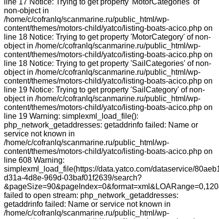
line 17 Notice: Trying to get property 'MotorCategories' of
non-object in
/home/c/cofranlq/scanmarine.ru/public_html/wp-
content/themes/motors-child/yatco/listing-boats-acico.php on
line 18 Notice: Trying to get property 'MotorCategory' of non-
object in /home/c/cofranlq/scanmarine.ru/public_html/wp-
content/themes/motors-child/yatco/listing-boats-acico.php on
line 18 Notice: Trying to get property 'SailCategories' of non-
object in /home/c/cofranlq/scanmarine.ru/public_html/wp-
content/themes/motors-child/yatco/listing-boats-acico.php on
line 19 Notice: Trying to get property 'SailCategory' of non-
object in /home/c/cofranlq/scanmarine.ru/public_html/wp-
content/themes/motors-child/yatco/listing-boats-acico.php on
line 19 Warning: simplexml_load_file():
php_network_getaddresses: getaddrinfo failed: Name or
service not known in
/home/c/cofranlq/scanmarine.ru/public_html/wp-
content/themes/motors-child/yatco/listing-boats-acico.php on
line 608 Warning:
simplexml_load_file(https://data.yatco.com/dataservice/80aeb
d31a-4d8e-969d-03baf01f2639/search?
&pageSize=90&pageIndex=0&format=xml&LOARange=0,120&
failed to open stream: php_network_getaddresses:
getaddrinfo failed: Name or service not known in
/home/c/cofranlq/scanmarine.ru/public_html/wp-