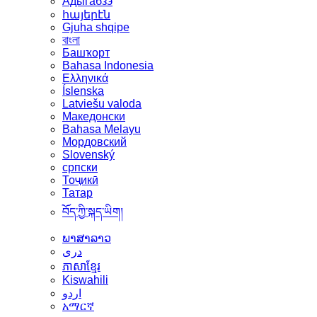
Адыгабзэ
հայերէն
Gjuha shqipe
বাংলা
Башҡорт
Bahasa Indonesia
Ελληνικά
Íslenska
Latviešu valoda
Македонски
Bahasa Melayu
Мордовский
Slovenský
српски
Тоҷикӣ
Татар
བོད་ཀྱི་སྐད་ཡིག།
ພາສາລາວ
دری
ភាសាខ្មែរ
Kiswahili
اردو
አማርኛ