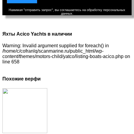
Нажимая "отправить запрос", вы соглашаетесь на обработку персональных
данных.
Яхты Acico Yachts в наличии
Warning: Invalid argument supplied for foreach() in
/home/c/cofranlq/scanmarine.ru/public_html/wp-
content/themes/motors-child/yatco/listing-boats-acico.php on
line 658
Похожие верфи