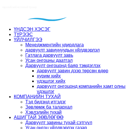
ҮНДСЭН ХЭСЭГ
ТҮРЭЭС
ҮЙЛЧИЛГЭЭ
Менеджментийн удирдлага
дарвуулт завиунуудын үйлдвэрлэл
Гатлага дарвуулт завь
Усан онгоцны даатгал
Дарвуулт онгоцонд баяр тэмдэглэх
дарвуулт завин дээр төрсөн өдөр
хурим хийх
үдэшлэг хийх
дарвуулт онгоцонд компанийн хамт олны
үдэшлэг
КОМПАНИЙН ТУХАЙ
Тэд бидэнд итгэдэг
Зөвлөмж ба талархал
Хэвлэлийн тухай
АШИГТАЙ ЗӨВЛӨГӨӨ
Дарвуулт завины тухай сэтгүүл
Усан онгоц үйлдвэрлэх газар