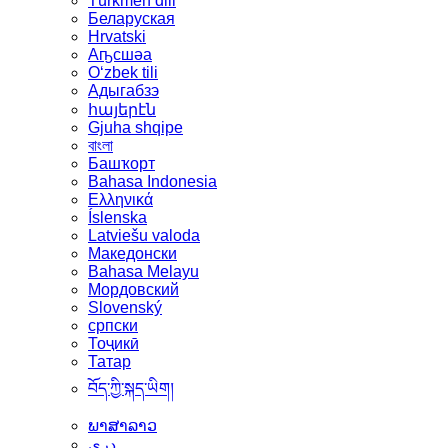
Türkmen dili
Беларуская
Hrvatski
Аҧсшәа
Oʻzbek tili
Адыгабзэ
հայերէն
Gjuha shqipe
বাংলা
Башҡорт
Bahasa Indonesia
Ελληνικά
Íslenska
Latviešu valoda
Македонски
Bahasa Melayu
Мордовский
Slovenský
српски
Тоҷикӣ
Татар
བོད་ཀྱི་སྐད་ཡིག།
ພາສາລາວ
دری