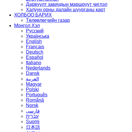
Дарвуулт завиудын маршруут чиглэл
Халуун орны далайн шуурганы карт
ХОЛБОО БАРИХ
Төлөөлөгчийн газар
Монгол Хэл
Русский
Українська
English
Français
Deutsch
Español
Italiano
Nederlands
Dansk
العربية
Magyar
Polski
Português
Română
Norsk
فارسی
עברית
Suomi
日本語