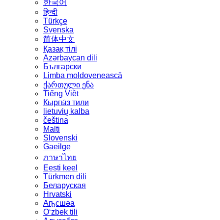
한국어
हिन्दी
Türkçe
Svenska
简体中文
Қазақ тілі
Azərbaycan dili
Български
Limba moldovenească
ქართული ენა
Tiếng Việt
Кыргы́з тили
lietuvių kalba
čeština
Malti
Slovenski
Gaeilge
ภาษาไทย
Eesti keel
Türkmen dili
Беларуская
Hrvatski
Аҧсшәа
Oʻzbek tili