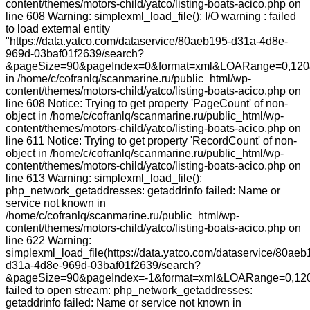
content/themes/motors-child/yatco/listing-boats-acico.php on
line 608 Warning: simplexml_load_file(): I/O warning : failed
to load external entity
"https://data.yatco.com/dataservice/80aeb195-d31a-4d8e-
969d-03baf01f2639/search?
&pageSize=90&pageIndex=0&format=xml&LOARange=0,120
in /home/c/cofranlq/scanmarine.ru/public_html/wp-
content/themes/motors-child/yatco/listing-boats-acico.php on
line 608 Notice: Trying to get property 'PageCount' of non-
object in /home/c/cofranlq/scanmarine.ru/public_html/wp-
content/themes/motors-child/yatco/listing-boats-acico.php on
line 611 Notice: Trying to get property 'RecordCount' of non-
object in /home/c/cofranlq/scanmarine.ru/public_html/wp-
content/themes/motors-child/yatco/listing-boats-acico.php on
line 613 Warning: simplexml_load_file():
php_network_getaddresses: getaddrinfo failed: Name or
service not known in
/home/c/cofranlq/scanmarine.ru/public_html/wp-
content/themes/motors-child/yatco/listing-boats-acico.php on
line 622 Warning:
simplexml_load_file(https://data.yatco.com/dataservice/80aeb
d31a-4d8e-969d-03baf01f2639/search?
&pageSize=90&pageIndex=-1&format=xml&LOARange=0,120
failed to open stream: php_network_getaddresses:
getaddrinfo failed: Name or service not known in