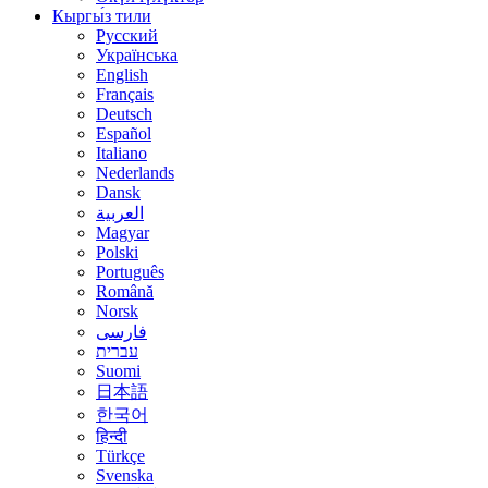
Кыргы́з тили
Русский
Українська
English
Français
Deutsch
Español
Italiano
Nederlands
Dansk
العربية
Magyar
Polski
Português
Română
Norsk
فارسی
עברית
Suomi
日本語
한국어
हिन्दी
Türkçe
Svenska