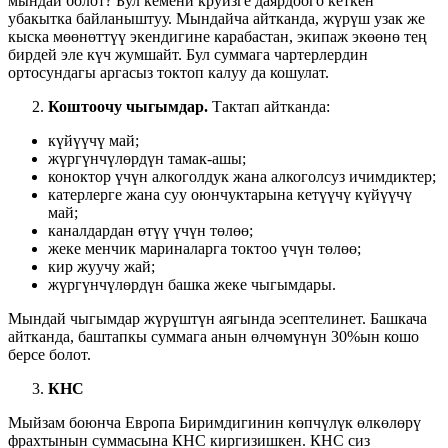
мындай болот? Бул кемени круизге даярдоого кеткен
убакытка байланыштуу. Мындайча айтканда, жүрүш узак же
кыска мөөнөттүү экендигине карабастан, экипаж экөөнө тең
бирдей эле күч жумшайт. Бул суммага чартерлердин
ортосундагы аргасыз токтоп калуу да кошулат.
Коштоочу чыгымдар.
Тактап айтканда:
күйүүчү май;
жүргүнчүлөрдүн тамак-ашы;
коноктор үчүн алкоголдук жана алкоголсуз ичимдиктер;
катерлерге жана суу оюнчуктарына кетүүчү күйүүчү
май;
каналдардан өтүү үчүн төлөө;
жеке менчик мариналарга токтоо үчүн төлөө;
кир жуучу жай;
жүргүнчүлөрдүн башка жеке чыгымдары.
Мындай чыгымдар жүрүштүн аягында эсептелинет. Башкача
айтканда, баштапкы суммага анын өлчөмүнүн 30%ын кошо
берсе болот.
К
НС
Мыйзам боюнча Европа Биримдигинин көпчүлүк өлкөлөрү
фрахтынын суммасына КНС киргизишкен. КНС сиз