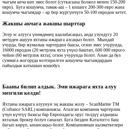
чыгым анча көп эмес болот (суткасына болжол менен 150-200
евро). Буга кошумча, тамак-аш – 1 кишиге 200-300 евро жана
кошумча чыгымдар – ар бир жүргүнчүгө 50-100 евродон кетет.
Жакшы акчага жакшы шарттар
Эгер эс алууга үнөмдөөнү каалабасаңыз, анда узундугу 20
метрден ашуун яхтаны ижарага алсаңыз болот. Мындай
учурда, бир жумалык чартердин баасы, сезон эмес учурунда,
16000 евродон (20 метрлик яхта үчүн) баштап, 600 000 еврого
чейин (60 метрлик яхта), сезон учурунда болот. Анан да бул
суммага жогоруда келтирилген кошумча чыгымдардын
пайыздык катышын кошобуз.
Бааны билип алдык. Эми ижарага яхта алуу
мезгили келди
!
Яхтаны ижарага алуунун эң жакшы жолу – ScanMarine TM
(Cofrance SARL) компаниясы. Аталган компания чартерлик
үчүн күчтүү базасы бар Европадагы орус тилдүү алдыңкы
яхталык брокер болуп саналат. Буга биздин Каталогго баш
багып көрүп, ынансаңыз болот. Компаниянын кызматкелери