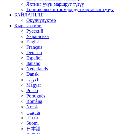
Яхтинг үчүн маршрут түзүү
Тропикалык штормдордун картасын түзүү
БАЙЛАНЫШ
Өкүлчүлүктөр
Кыргы́з тили
Русский
Українська
English
Français
Deutsch
Español
Italiano
Nederlands
Dansk
العربية
Magyar
Polski
Português
Română
Norsk
فارسی
עברית
Suomi
日本語