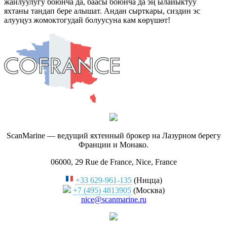
жайлуулугу боюнча да, баасы боюнча да эң ылайыктуу
яхтаны тандап бере алышат. Андан сырткары, сиздин эс
алууңуз жомоктогудай болуусуна кам көрүшөт!
ScanMarine — ведущий яхтенный брокер на Лазурном берегу
Франции и Монако.
06000, 29 Rue de France, Nice, France
+33 629-961-135
(Ницца)
+7 (495) 4813905
(Москва)
nice@scanmarine.ru