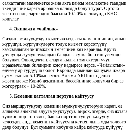
саякаттаган мамлекетке жана яхта кайсы мамлекетке таандык
экендигине карата ар башка өлчөмдө болуп турат. Орточо
эсептегенде, чартердин баасына 10-20% өлчөмүндө КНС
кошулат.
Экипажга
«
чайлык
»
Сиздин эс алууңуздун кынтыксыздыгы кеменин ишин, анын
жүрүшүн, жүргүнчүлөргө толук кызмат көрсөтүүнү
камсыздыган экипаждын эмгегинен көз каранды. Круиз
учурунда жумушчулардын бардыгы сутка бою иш үстүндө
болушат. Ошондуктан, аларга кылган эмгектери үчүн
ыраазычылык билдирип коюу кадыресе нерсе. «Чайлыктын»
өлчөмү ар түрдүүчө болот. Европада мындай кошумча ижара
суммасынын 5-10%ын түзөт. Ал эми АКШнын деңиз
жээгинде же Кариб деңизинин бассейнинде кошумча бир аз
жогорураак – 10-20%.
Кеменин катталган портуна кайтуусу
Сиз маршрутуңузду кеменин мүмкүнчүлүктөрүнө карап, өз
алдынча аныктап алууга укуктуусуз. Бирок, эгерде, сиз яхтага
түшкөн порттон эмес, башка порттон түшүп калууну
чечсеңиз, анда кеменин кайтуусуна кеткен чыгымды төлөөгө
даяр болуңуз. Бул суммага көбүнчө кайра кайтууда күйүүчү