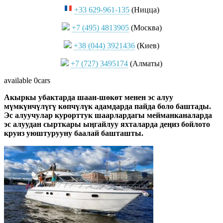
+33 629-961-135
(Ницца)
+7 (495) 4813905
(Москва)
+38 (044) 3921436
(Киев)
+7 (727) 3495174
(Алматы)
available
0cars
Акыркы убактарда шаан-шөкөт менен эс алуу
мүмкүнчүлүгү көпчүлүк адамдарда пайда боло баштады.
Эс алуучулар курорттук шаарлардагы мейманканаларда
эс алуудан сырткары ыңгайлуу яхталарда деңиз бойлото
круиз уюштурууну баалай башташты.