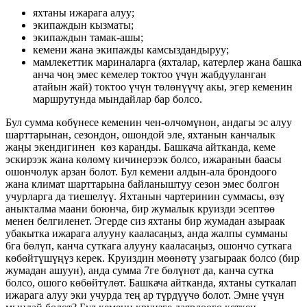
яхтаны ижарага алуу;
экипаждын кызматы;
экипаждын тамак-ашы;
кемени жана экипажды камсыздандыруу;
мамлекеттик мариналарга (яхталар, катерлер жана башка
анча чоң эмес кемелер токтоо үчүн жабдууланган
атайын жай) токтоо үчүн төлөнүүчү акы, эгер кеменин
маршрутунда мындайлар бар болсо.
Бул сумма көбүнесе кеменин чен-өлчөмүнөн, андагы эс алуу
шарттарынан, сезондон, ошондой эле, яхтанын канчалык
жаңы экендигинен көз каранды. Башкача айтканда, кеме
эскирээк жана көлөмү кичинерээк болсо, ижаранын баасы
ошончолук арзан болот. Бул кемени алдын-ала брондоого
жана климат шарттарына байланыштуу сезон эмес болгон
учурларга да тиешелүү. Яхтанын чартеринин суммасы, өзү
аныкталма маани боюнча, бир жумалык круизди эсептөө
менен белгиленет. Эгерде сиз яхтаны бир жумадан азыраак
убакытка ижарага алууну кааласаңыз, анда жалпы сумманы
6га бөлүп, канча суткага алууну кааласаңыз, ошончо суткага
көбөйтүшүңүз керек. Круиздин мөөнөтү узагыраак болсо (бир
жумадан ашуун), анда сумма 7ге бөлүнөт да, канча сутка
болсо, ошого көбөйтүлөт. Башкача айтканда, яхтаны суткалап
ижарага алуу эки учурда тең ар түрдүүчө болот. Эмне үчүн