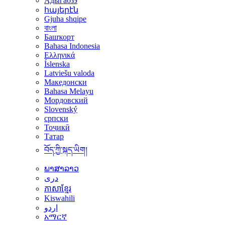
Адыгабзэ
հայերէն
Gjuha shqipe
বাংলা
Башҡорт
Bahasa Indonesia
Ελληνικά
Íslenska
Latviešu valoda
Македонски
Bahasa Melayu
Мордовский
Slovenský
српски
Тоҷикӣ
Татар
བོད་ཀྱི་སྐད་ཡིག།
ພາສາລາວ
دری
ភាសាខ្មែរ
Kiswahili
اردو
አማርኛ