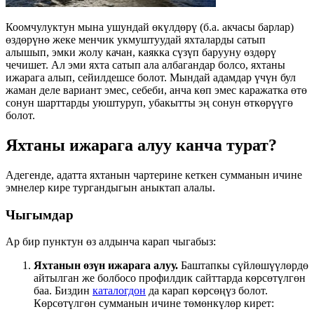
Коомчулуктун мына ушундай өкүлдөрү (б.а. акчасы барлар)
өздөрүнө жеке менчик укмуштуудай яхталарды сатып
алышып, эмки жолу качан, каякка сүзүп барууну өздөрү
чечишет. Ал эми яхта сатып ала албагандар болсо, яхтаны
ижарага алып, сейилдешсе болот. Мындай адамдар үчүн бул
жаман деле вариант эмес, себеби, анча көп эмес каражатка өтө
сонун шарттарды уюштуруп, убакытты эң сонун өткөрүүгө
болот.
Яхтаны ижарага алуу канча турат
?
Адегенде, адатта яхтанын чартерине кеткен сумманын ичине
эмнелер кире тургандыгын аныктап алалы.
Чыгымдар
Ар бир пунктун өз алдынча карап чыгабыз:
Яхтанын өзүн ижарага алуу.
Баштапкы сүйлөшүүлөрдө
айтылган же болбосо профилдик сайттарда көрсөтүлгөн
баа. Биздин
каталогдон
да карап көрсөңүз болот.
Көрсөтүлгөн сумманын ичине төмөнкүлөр кирет: