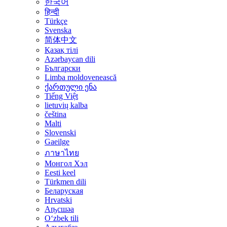
한국어
हिन्दी
Türkçe
Svenska
简体中文
Қазақ тілі
Azərbaycan dili
Български
Limba moldovenească
ქართული ენა
Tiếng Việt
lietuvių kalba
čeština
Malti
Slovenski
Gaeilge
ภาษาไทย
Монгол Хэл
Eesti keel
Türkmen dili
Беларуская
Hrvatski
Аҧсшәа
Oʻzbek tili