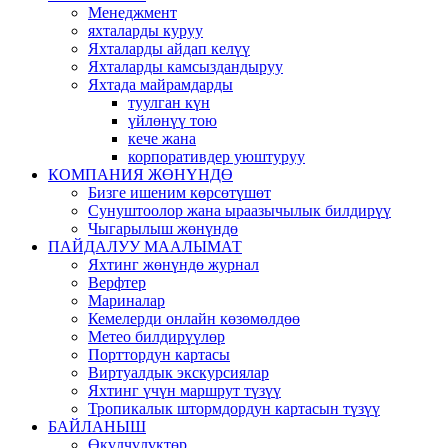
Менеджмент
яхталарды куруу
Яхталарды айдап келүү
Яхталарды камсыздандыруу
Яхтада майрамдарды
туулган күн
үйлөнүү тою
кече жана
корпоративдер уюштуруу
КОМПАНИЯ ЖӨНҮНДӨ
Бизге ишеним көрсөтүшөт
Сунуштоолор жана ыраазычылык билдирүү
Чыгарылыш жөнүндө
ПАЙДАЛУУ МААЛЫМАТ
Яхтинг жөнүндө журнал
Верфтер
Мариналар
Кемелерди онлайн көзөмөлдөө
Метео билдирүүлөр
Порттордун картасы
Виртуалдык экскурсиялар
Яхтинг үчүн маршрут түзүү
Тропикалык штормдордун картасын түзүү
БАЙЛАНЫШ
Өкүлчүлүктөр