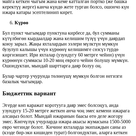
майга кеткен чыгым жана кеме катталган портко (же башка
керектүү жерге) канча күндө жете турган болсо, ошончо күн
ижара катары эсептелинип кирет.
Күрөө
Бул пункт чыгымдар пунктуна кирбесе да, бул сумманы
күтүлбөгөн кырдаалдар жана келишим түзүү үчүн даярдап
коюу зарыл. Жаңы яхталардын ээлери мүлктүн мүмкүн
бузулуп калышы үчүн күрөөнү келишимге сөзсүз түрдө
киргизишет. Ири яхталар (узундугу 60 метрге чейин) үчүн
күрөөнүн суммасы 10-20 миң еврого чейин болушу мүмкүн.
Ошондуктан, мындай шарттарга даяр болуу оң.
Булар чартер учурунда төлөнүшү мүмкүн болгон негизги
базалык чыгымдар.
Бюджет
тик в
ариант
Эгерде көп каражат коротууга даяр эмес болсоңуз, анда
узундугу 15-20 метрге жеткен анча чоң эмес кемени ижарага
алсаңыз болот. Мындай ижаранын баасы өтө деле жогору
эмес. Көпчүлүк учурларда ижара акысы жумасына 1500-5000
евро чегинде болот. Кичине яхталарда экипаждын саны аз
(кээде бир-эки кишиден турат) болгондуктан, аларга кеткен