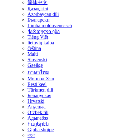
简体中文
Қазақ тілі
Azərbaycan dili
Български
Limba moldovenească
ქართული ენა
Tiếng Việt
lietuvių kalba
čeština
Malti
Slovenski
Gaeilge
ภาษาไทย
Монгол Хэл
Eesti keel
Türkmen dili
Беларуская
Hrvatski
Аҧсшәа
Oʻzbek tili
Адыгабзэ
հայերէն
Gjuha shqipe
বাংলা