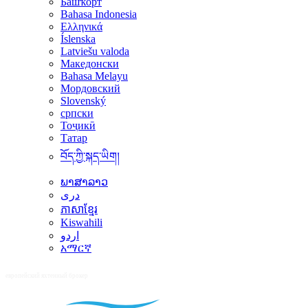
Башҡорт
Bahasa Indonesia
Ελληνικά
Íslenska
Latviešu valoda
Македонски
Bahasa Melayu
Мордовский
Slovenský
српски
Тоҷикӣ
Татар
བོད་ཀྱི་སྐད་ཡིག།
ພາສາລາວ
دری
ភាសាខ្មែរ
Kiswahili
اردو
አማርኛ