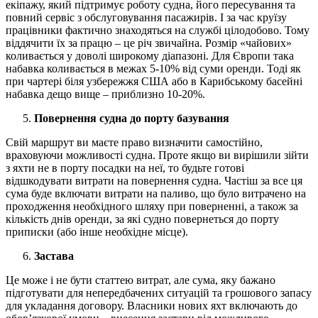
екіпажу, який підтримує роботу судна, його пересування та
повний сервіс з обслуговування пасажирів. І за час круїзу
працівники фактично знаходяться на службі цілодобово. Тому
віддячити їх за працю – це річ звичайна. Розмір «чайових»
коливається у доволі широкому діапазоні. Для Європи така
набавка коливається в межах 5-10% від суми оренди. Тоді як
при чартері біля узбережжя США або в Карибському басейні
набавка дещо вище – приблизно 10-20%.
Повернення судна до порту базування
Свій маршрут ви маєте право визначити самостійно,
враховуючи можливості судна. Проте якщо ви вирішили зійти
з яхти не в порту посадки на неї, то будьте готові
відшкодувати витрати на повернення судна. Частіш за все ця
сума буде включати витрати на паливо, що було витрачено на
проходження необхідного шляху при поверненні, а також за
кількість днів оренди, за які судно повернеться до порту
приписки (або інше необхідне місце).
Застава
Це може і не бути статтею витрат, але сума, яку бажано
підготувати для непередбачених ситуацій та грошового запасу
для укладання договору. Власники нових яхт включають до