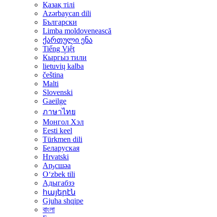
Қазақ тілі
Azərbaycan dili
Български
Limba moldovenească
ქართული ენა
Tiếng Việt
Кыргы́з тили
lietuvių kalba
čeština
Malti
Slovenski
Gaeilge
ภาษาไทย
Монгол Хэл
Eesti keel
Türkmen dili
Беларуская
Hrvatski
Аҧсшәа
Oʻzbek tili
Адыгабзэ
հայերէն
Gjuha shqipe
বাংলা