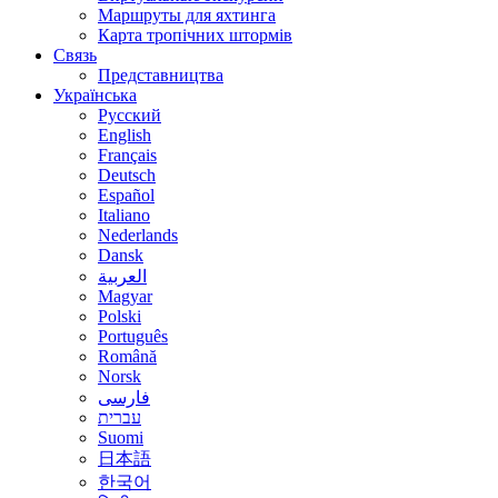
Маршруты для яхтинга
Карта тропічних штормів
Связь
Представництва
Українська
Русский
English
Français
Deutsch
Español
Italiano
Nederlands
Dansk
العربية
Magyar
Polski
Português
Română
Norsk
فارسی
עברית
Suomi
日本語
한국어