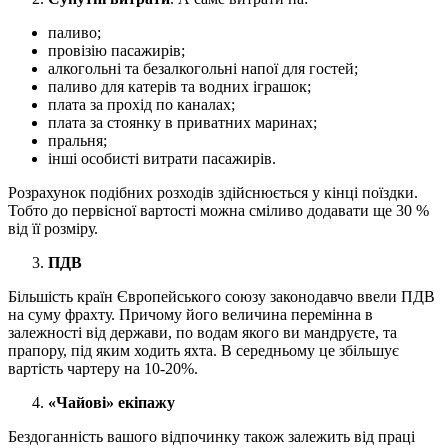
паливо;
провізію пасажирів;
алкогольні та безалкогольні напої для гостей;
паливо для катерів та водних іграшок;
плата за прохід по каналах;
плата за стоянку в приватних маринах;
пральня;
інші особисті витрати пасажирів.
Розрахунок подібних розходів здійснюється у кінці поїздки.
Тобто до первісної вартості можна сміливо додавати ще 30 %
від її розміру.
ПДВ
Більшість країн Європейського союзу законодавчо ввели ПДВ
на суму фрахту. Причому його величина перемінна в
залежності від держави, по водам якого ви мандруєте, та
прапору, під яким ходить яхта. В середньому це збільшує
вартість чартеру на 10-20%.
«
Чайові
»
екіпажу
Бездоганність вашого відпочинку також залежить від праці