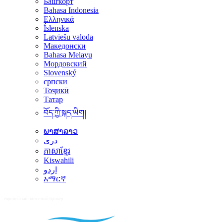
Башҡорт
Bahasa Indonesia
Ελληνικά
Íslenska
Latviešu valoda
Македонски
Bahasa Melayu
Мордовский
Slovenský
српски
Тоҷикӣ
Татар
བོད་ཀྱི་སྐད་ཡིག།
ພາສາລາວ
دری
ភាសាខ្មែរ
Kiswahili
اردو
አማርኛ