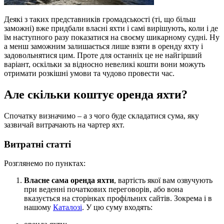
Деякі з таких представників громадськості (ті, що більш
заможні) вже придбали власні яхти і самі вирішують, коли і де
їм наступного разу показатися на своєму шикарному судні. Ну
а менш заможним залишається лише взяти в оренду яхту і
задовольнятися цим. Проте для останніх це не найгірший
варіант, оскільки за відносно невеликі кошти вони можуть
отримати розкішні умови та чудово провести час.
Але скільки коштує оренда яхти
?
Спочатку визначимо – а з чого буде складатися сума, яку
зазвичай витрачають на чартер яхт.
Витратні статті
Розглянемо по пунктах:
Власне сама оренда яхти
, вартість якої вам озвучують
при веденні початкових переговорів, або вона
вказується на сторінках профільних сайтів. Зокрема і в
нашому
Каталозі
. У цю суму входять: