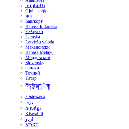
Адыгабзэ
հայերէն
Gjuha shqipe
বাংলা
Башҡорт
Bahasa Indonesia
Ελληνικά
Íslenska
Latviešu valoda
Македонски
Bahasa Melayu
Мордовский
Slovenský
српски
Тоҷикӣ
Татар
བོད་ཀྱི་སྐད་ཡིག།
ພາສາລາວ
دری
ភាសាខ្មែរ
Kiswahili
اردو
አማርኛ