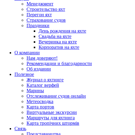
Менеджмент
Строительство яхт
Перегон яхт
Страхование судов
Праздники
День рождения на яхте
Свадьба на яхте
Вечеринка на яхте
Корпоратив на яхте
О компании
Нам доверяют!
Рекомендации и благодарности
Об издании
Полезное
Журнал о яхтинге
Каталог верфей
Марины
Отслеживание судов онлайн
Метеосводка
Карта портов
Виртуальные экскурсии
Маршруты для яхтинга
Карта тропічних штормів
Связь
Представництва