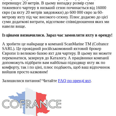
перевищує 20 метрів. В цьому випадку розмір суми
тижневого чартеру в низький сезон починається від 16000
євро (за яхту 20 метрів завдовжки) до 600 000 євро за 60-
метрову яхту під час високого сезону. Плюс додаємо до цієї
суми додаткові витрати, відсоткове співвідношення яких ми
навели вище.
Із цінами визначилися. Зараз час замовляти яхту в оренду!
А зробити це найкраще в компанії ScanMarine TM (Cofrance
SARL). Це провідний російськомовний яхтовий брокер
Європи із великою базою яхт для чартеру. В цьому ви можете
переконатися, зазирнув до Каталогу. А працівники компанії
допоможуть підібрати вам найбільш підходящу яхту як по
комфорту, так і по ціні, плюс подбають, щоб ваш відпочинок
вийшов просто казковим!
Залишилися питання? Читайте
FAQ по оренді яхт
.