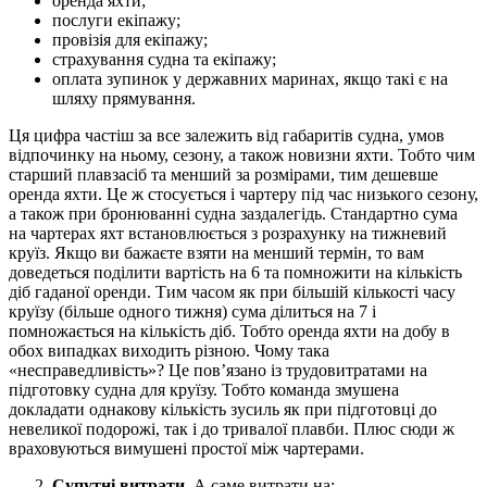
оренда яхти;
послуги екіпажу;
провізія для екіпажу;
страхування судна та екіпажу;
оплата зупинок у державних маринах, якщо такі є на
шляху прямування.
Ця цифра частіш за все залежить від габаритів судна, умов
відпочинку на ньому, сезону, а також новизни яхти. Тобто чим
старший плавзасіб та менший за розмірами, тим дешевше
оренда яхти. Це ж стосується і чартеру під час низького сезону,
а також при бронюванні судна заздалегідь. Стандартно сума
на чартерах яхт встановлюється з розрахунку на тижневий
круїз. Якщо ви бажаєте взяти на менший термін, то вам
доведеться поділити вартість на 6 та помножити на кількість
діб гаданої оренди. Тим часом як при більшій кількості часу
круїзу (більше одного тижня) сума ділиться на 7 і
помножається на кількість діб. Тобто оренда яхти на добу в
обох випадках виходить різною. Чому така
«несправедливість»? Це пов’язано із трудовитратами на
підготовку судна для круїзу. Тобто команда змушена
докладати однакову кількість зусиль як при підготовці до
невеликої подорожі, так і до тривалої плавби. Плюс сюди ж
враховуються вимушені простої між чартерами.
Супутні витрати
. А саме витрати на: