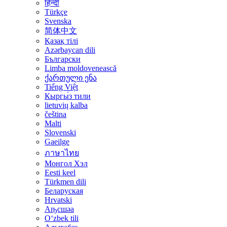
हिन्दी
Türkçe
Svenska
简体中文
Қазақ тілі
Azərbaycan dili
Български
Limba moldovenească
ქართული ენა
Tiếng Việt
Кыргы́з тили
lietuvių kalba
čeština
Malti
Slovenski
Gaeilge
ภาษาไทย
Монгол Хэл
Eesti keel
Türkmen dili
Беларуская
Hrvatski
Аҧсшәа
Oʻzbek tili