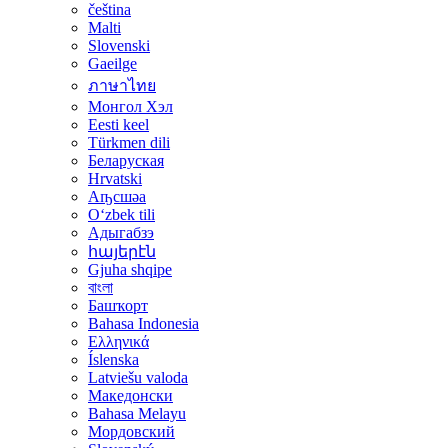
čeština
Malti
Slovenski
Gaeilge
ภาษาไทย
Монгол Хэл
Eesti keel
Türkmen dili
Беларуская
Hrvatski
Аҧсшәа
Oʻzbek tili
Адыгабзэ
հայերէն
Gjuha shqipe
বাংলা
Башҡорт
Bahasa Indonesia
Ελληνικά
Íslenska
Latviešu valoda
Македонски
Bahasa Melayu
Мордовский