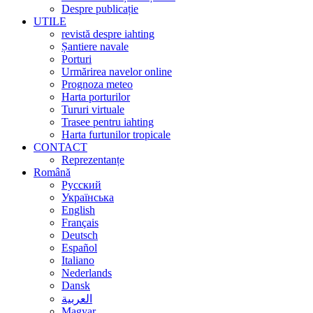
Despre publicație
UTILE
revistă despre iahting
Șantiere navale
Porturi
Urmărirea navelor online
Prognoza meteo
Harta porturilor
Tururi virtuale
Trasee pentru iahting
Harta furtunilor tropicale
CONTACT
Reprezentanțe
Română
Русский
Українська
English
Français
Deutsch
Español
Italiano
Nederlands
Dansk
العربية
Magyar