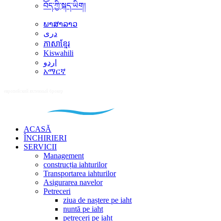
བོད་ཀྱི་སྐད་ཡིག།
ພາສາລາວ
دری
ភាសាខ្មែរ
Kiswahili
اردو
አማርኛ
ACASĂ
ÎNCHIRIERI
SERVICII
Management
construcția iahturilor
Transportarea iahturilor
Asigurarea navelor
Petreceri
ziua de naștere pe iaht
nuntă pe iaht
petreceri pe iaht