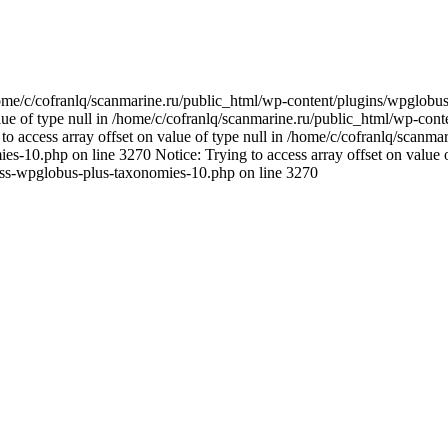
n /home/c/cofranlq/scanmarine.ru/public_html/wp-content/plugins/wpglo
alue of type null in /home/c/cofranlq/scanmarine.ru/public_html/wp-co
o access array offset on value of type null in /home/c/cofranlq/scanm
s-10.php on line 3270 Notice: Trying to access array offset on value o
ass-wpglobus-plus-taxonomies-10.php on line 3270