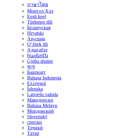
ภาษาไทย
Монгол Хэл
Eesti keel
Türkmen dili
Беларуская
Hrvatski
Аҧсшәа
Oʻzbek tili
Адыгабзэ
հայերէն
Gjuha shqipe
বাংলা
Башҡорт
Bahasa Indonesia
Ελληνικά
Íslenska
Latviešu valoda
Македонски
Bahasa Melayu
Мордовский
Slovenský
српски
Тоҷикӣ
Татар