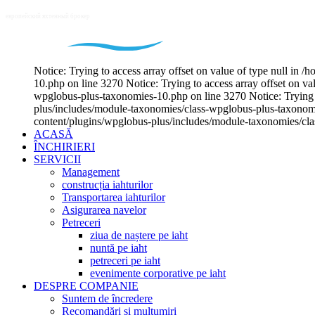
Notice: Trying to access array offset on value of type null i
10.php on line 3270 Notice: Trying to access array offset on v
wpglobus-plus-taxonomies-10.php on line 3270 Notice: Trying t
plus/includes/module-taxonomies/class-wpglobus-plus-taxonomie
content/plugins/wpglobus-plus/includes/module-taxonomies/cl
ACASĂ
ÎNCHIRIERI
SERVICII
Management
construcția iahturilor
Transportarea iahturilor
Asigurarea navelor
Petreceri
ziua de naștere pe iaht
nuntă pe iaht
petreceri pe iaht
evenimente corporative pe iaht
DESPRE COMPANIE
Suntem de încredere
Recomandări și mulțumiri