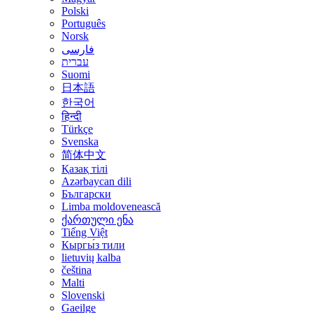
Polski
Português
Norsk
فارسی
עברית
Suomi
日本語
한국어
हिन्दी
Türkçe
Svenska
简体中文
Қазақ тілі
Azərbaycan dili
Български
Limba moldovenească
ქართული ენა
Tiếng Việt
Кыргы́з тили
lietuvių kalba
čeština
Malti
Slovenski
Gaeilge