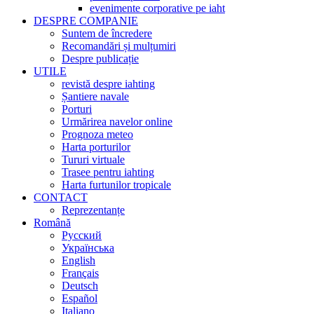
evenimente corporative pe iaht
DESPRE COMPANIE
Suntem de încredere
Recomandări și mulțumiri
Despre publicație
UTILE
revistă despre iahting
Șantiere navale
Porturi
Urmărirea navelor online
Prognoza meteo
Harta porturilor
Tururi virtuale
Trasee pentru iahting
Harta furtunilor tropicale
CONTACT
Reprezentanțe
Română
Русский
Українська
English
Français
Deutsch
Español
Italiano