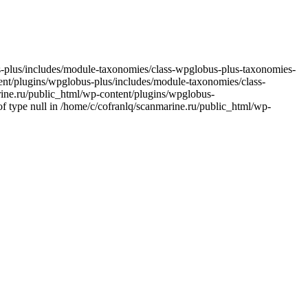
bus-plus/includes/module-taxonomies/class-wpglobus-plus-taxonomies-
ntent/plugins/wpglobus-plus/includes/module-taxonomies/class-
arine.ru/public_html/wp-content/plugins/wpglobus-
f type null in /home/c/cofranlq/scanmarine.ru/public_html/wp-