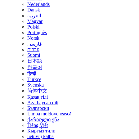
Nederlands
Dansk
العربية
Magyar
Polski
Português
Norsk
فارسی
עברית
Suomi
日本語
한국어
हिन्दी
Türkçe
Svenska
简体中文
Қазақ тілі
Azərbaycan dili
Български
Limba moldovenească
ქართული ენა
Tiếng Việt
Кыргы́з тили
lietuvių kalba